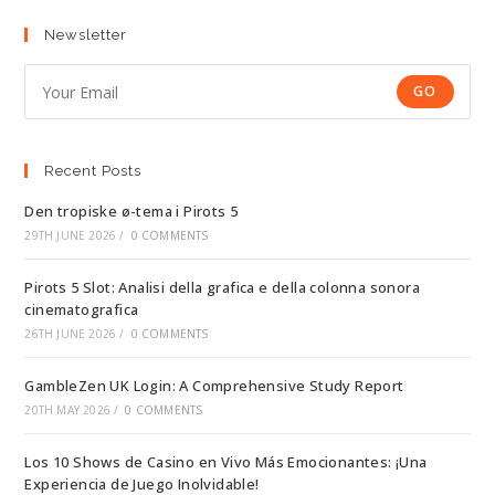
Newsletter
GO
Recent Posts
Den tropiske ø-tema i Pirots 5
29TH JUNE 2026
/
0 COMMENTS
Pirots 5 Slot: Analisi della grafica e della colonna sonora
cinematografica
26TH JUNE 2026
/
0 COMMENTS
GambleZen UK Login: A Comprehensive Study Report
20TH MAY 2026
/
0 COMMENTS
Los 10 Shows de Casino en Vivo Más Emocionantes: ¡Una
Experiencia de Juego Inolvidable!