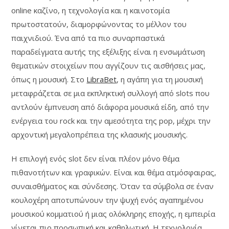
online καζίνο, η τεχνολογία και η καινοτομία
πρωτοστατούν, διαμορφώνοντας το μέλλον του
παιχνιδιού. Ένα από τα πιο συναρπαστικά
παραδείγματα αυτής της εξέλιξης είναι η ενσωμάτωση
θεματικών στοιχείων που αγγίζουν τις αισθήσεις μας,
όπως η μουσική. Στο
LibraBet
, η αγάπη για τη μουσική
μεταφράζεται σε μια εκπληκτική συλλογή από slots που
αντλούν έμπνευση από διάφορα μουσικά είδη, από την
ενέργεια του rock και την αμεσότητα της pop, μέχρι την
αρχοντική μεγαλοπρέπεια της κλασικής μουσικής.
Η επιλογή ενός slot δεν είναι πλέον μόνο θέμα
πιθανοτήτων και γραφικών. Είναι και θέμα ατμόσφαιρας,
συναισθήματος και σύνδεσης. Όταν τα σύμβολα σε έναν
κουλοχέρη αποτυπώνουν την ψυχή ενός αγαπημένου
μουσικού κομματιού ή μιας ολόκληρης εποχής, η εμπειρία
γίνεται πιο προσωπική και καθηλωτική. Η τεχνολογία