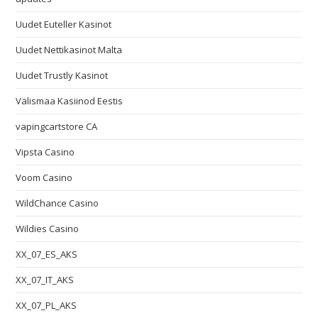
Uudet Euteller Kasinot
Uudet Nettikasinot Malta
Uudet Trustly Kasinot
Välismaa Kasiinod Eestis
vapingcartstore CA
Vipsta Casino
Voom Casino
WildChance Casino
Wildies Casino
XX_07_ES_AKS
XX_07_IT_AKS
XX_07_PL_AKS