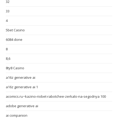
32
33
4
5bet Casino
6084 done
8
8,6
8ty8 Casino
a16z generative ai
a16z generative ai 1
acomics.ru~kazino-riobet-rabotchee-zerkalo-na-segodnya 100
adobe generative ai
ai companion