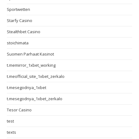
Sportwetten
Starfy Casino
Stealthbet Casino
stoichimata
Suomen Parhaat Kasinot
t.memirror_1xbet_working
t.meofficial_site_1xbet_zerkalo
t.mesegodnya_1xbet
t.mesegodnya_1xbet_zerkalo
Tesor Casino
test
texts