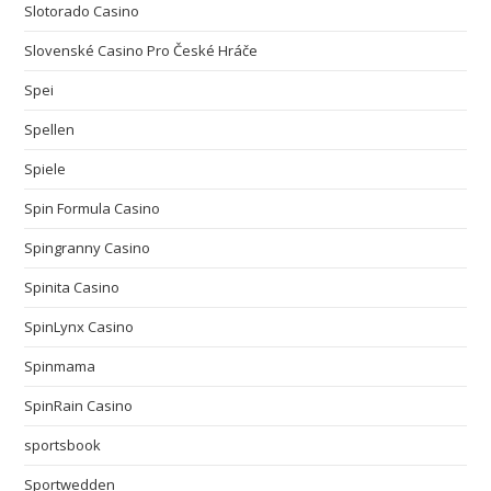
Slotorado Casino
Slovenské Casino Pro České Hráče
Spei
Spellen
Spiele
Spin Formula Casino
Spingranny Casino
Spinita Casino
SpinLynx Casino
Spinmama
SpinRain Casino
sportsbook
Sportwedden