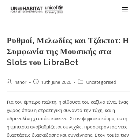
Ρυθμοί, Μελωδίες και Τζάκποτ: Η
Συμφωνία της Μουσικής στα
Slots του LibraBet
nanor
13th June 2026
Uncategorised
Για τον έμπειρο παίκτη, η αίθουσα του καζίνο είναι ένας
χώρος όπου η στρατηγική συναντά την τύχη, και η
αδρεναλίνη χτυπάει κόκκινο. Στον ψηφιακό κόσμο, αυτή
η εμπειρία αναβαθμίζεται συνεχώς, προσφέροντας νέες
διαστάσεις διασκέδασης και συγκίνησης. Στον τομέα των