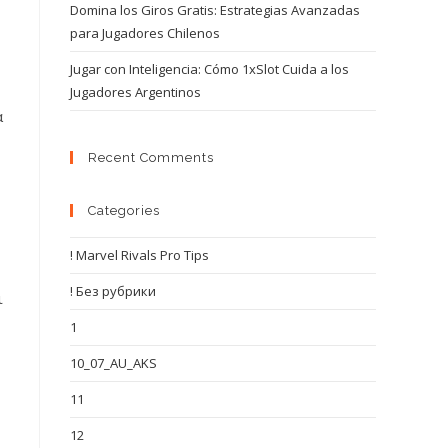
Domina los Giros Gratis: Estrategias Avanzadas
para Jugadores Chilenos
Jugar con Inteligencia: Cómo 1xSlot Cuida a los
Jugadores Argentinos
α
Recent Comments
Categories
! Marvel Rivals Pro Tips
! Без рубрики
ι
1
10_07_AU_AKS
11
12