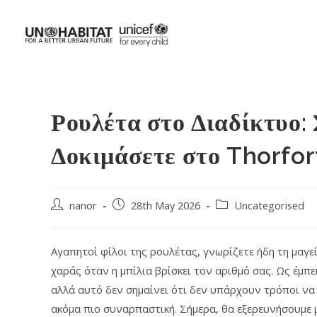
Ρουλέτα στο Διαδίκτυο: 
Δοκιμάσετε στο Thorfo
nanor
28th May 2026
Uncategorised
Αγαπητοί φίλοι της ρουλέτας, γνωρίζετε ήδη τη μαγε
χαράς όταν η μπίλια βρίσκει τον αριθμό σας. Ως έμπε
αλλά αυτό δεν σημαίνει ότι δεν υπάρχουν τρόποι να 
ακόμα πιο συναρπαστική. Σήμερα, θα εξερευνήσουμε 