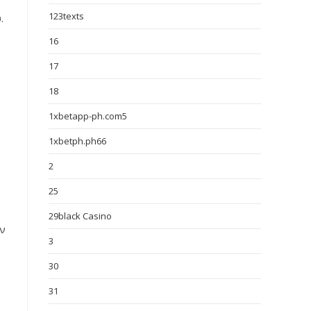
123texts
.
16
17
18
1xbetapp-ph.com5
1xbetph.ph66
2
25
29black Casino
ων
3
30
31