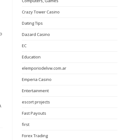
Computers, Games
Crazy Tower Сasino
Dating Tips
ο
Dazard Casino
EC
Education
elemporiodelvw.com.ar
Emperia Casino
Entertainment
escort projects
ι
Fast Payouts
first
Forex Trading