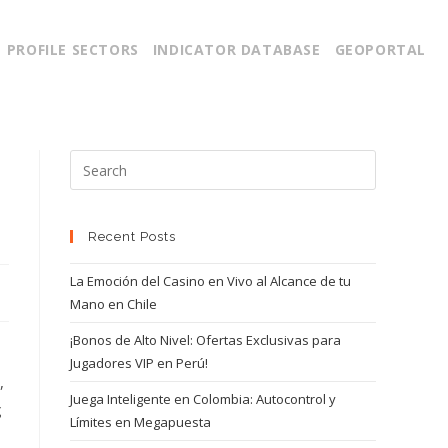
PROFILE SECTORS
INDICATOR DATABASE
GEOPORTAL
Recent Posts
La Emoción del Casino en Vivo al Alcance de tu
Mano en Chile
¡Bonos de Alto Nivel: Ofertas Exclusivas para
Jugadores VIP en Perú!
,
Juega Inteligente en Colombia: Autocontrol y
ς
Límites en Megapuesta