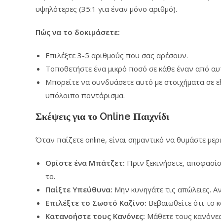
υψηλότερες (35:1 για έναν μόνο αριθμό).
Πώς να το δοκιμάσετε:
Επιλέξτε 3-5 αριθμούς που σας αρέσουν.
Τοποθετήστε ένα μικρό ποσό σε κάθε έναν από αυ
Μπορείτε να συνδυάσετε αυτό με στοιχήματα σε εξ
υπόλοιπο ποντάρισμα.
Σκέψεις για το Online Παιχνίδι
Όταν παίζετε online, είναι σημαντικό να θυμάστε μερ
Ορίστε ένα Μπάτζετ:
Πριν ξεκινήσετε, αποφασίσ
το.
Παίξτε Υπεύθυνα:
Μην κυνηγάτε τις απώλειες. Αν 
Επιλέξτε το Σωστό Καζίνο:
Βεβαιωθείτε ότι το κ
Κατανοήστε τους Κανόνες:
Μάθετε τους κανόνες 