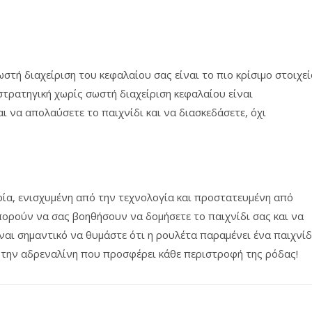
στή διαχείριση του κεφαλαίου σας είναι το πιο κρίσιμο στοιχεί
 στρατηγική χωρίς σωστή διαχείριση κεφαλαίου είναι
ι να απολαύσετε το παιχνίδι και να διασκεδάσετε, όχι
ρία, ενισχυμένη από την τεχνολογία και προστατευμένη από
ορούν να σας βοηθήσουν να δομήσετε το παιχνίδι σας και να
ίναι σημαντικό να θυμάστε ότι η ρουλέτα παραμένει ένα παιχνίδ
ε την αδρεναλίνη που προσφέρει κάθε περιστροφή της ρόδας!