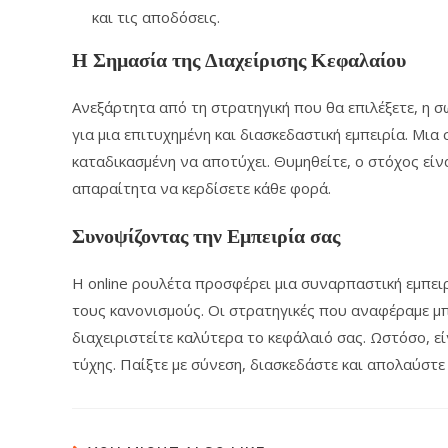
και τις αποδόσεις.
Η Σημασία της Διαχείρισης Κεφαλαίου
Ανεξάρτητα από τη στρατηγική που θα επιλέξετε, η σω
για μια επιτυχημένη και διασκεδαστική εμπειρία. Μια
καταδικασμένη να αποτύχει. Θυμηθείτε, ο στόχος είνα
απαραίτητα να κερδίσετε κάθε φορά.
Συνοψίζοντας την Εμπειρία σας
Η online ρουλέτα προσφέρει μια συναρπαστική εμπει
τους κανονισμούς. Οι στρατηγικές που αναφέραμε μπ
διαχειριστείτε καλύτερα το κεφάλαιό σας. Ωστόσο, ε
τύχης. Παίξτε με σύνεση, διασκεδάστε και απολαύστ