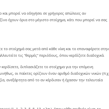
ο και μπορεί να οδηγήσει σε γρήγορες απώλειες αν
ζίνο έχουν όρια στο μέγιστο στοίχημα, κάτι που μπορεί να σας
ετε το στοίχημά σας μετά από κάθε νίκη και το επαναφέρετε στην
αλλευτείτε τις “θερμές” περιόδους, όπου κερδίζετε διαδοχικά.
ν κερδίσετε, διπλασιάζετε το στοίχημα για την επόμενη
υνήθως, οι παίκτες ορίζουν έναν αριθμό διαδοχικών νικών (π.χ
ξία, ανεξάρτητα από το αν κέρδισαν ή έχασαν την τελευταία
cci (1, 1, 2, 3, 5, 8, 13, κ.λπ.), όπου κάθε αριθμός είναι το