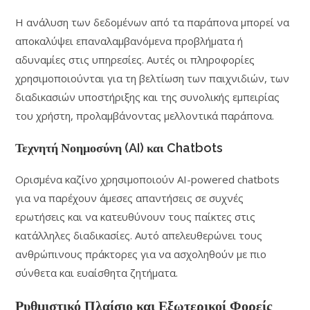
Η ανάλυση των δεδομένων από τα παράπονα μπορεί να
αποκαλύψει επαναλαμβανόμενα προβλήματα ή
αδυναμίες στις υπηρεσίες. Αυτές οι πληροφορίες
χρησιμοποιούνται για τη βελτίωση των παιχνιδιών, των
διαδικασιών υποστήριξης και της συνολικής εμπειρίας
του χρήστη, προλαμβάνοντας μελλοντικά παράπονα.
Τεχνητή Νοημοσύνη (AI) και Chatbots
Ορισμένα καζίνο χρησιμοποιούν AI-powered chatbots
για να παρέχουν άμεσες απαντήσεις σε συχνές
ερωτήσεις και να κατευθύνουν τους παίκτες στις
κατάλληλες διαδικασίες. Αυτό απελευθερώνει τους
ανθρώπινους πράκτορες για να ασχοληθούν με πιο
σύνθετα και ευαίσθητα ζητήματα.
Ρυθμιστικό Πλαίσιο και Εξωτερικοί Φορείς