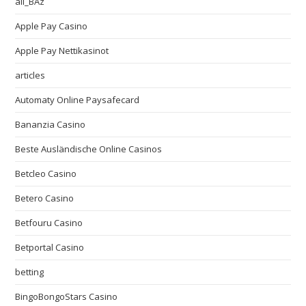
all_BAz
Apple Pay Casino
Apple Pay Nettikasinot
articles
Automaty Online Paysafecard
Bananzia Casino
Beste Ausländische Online Casinos
Betcleo Casino
Betero Casino
Betfouru Casino
Betportal Casino
betting
BingoBongoStars Casino