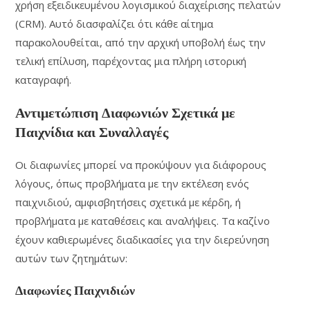
χρήση εξειδικευμένου λογισμικού διαχείρισης πελατών
(CRM). Αυτό διασφαλίζει ότι κάθε αίτημα
παρακολουθείται, από την αρχική υποβολή έως την
τελική επίλυση, παρέχοντας μια πλήρη ιστορική
καταγραφή.
Αντιμετώπιση Διαφωνιών Σχετικά με
Παιχνίδια και Συναλλαγές
Οι διαφωνίες μπορεί να προκύψουν για διάφορους
λόγους, όπως προβλήματα με την εκτέλεση ενός
παιχνιδιού, αμφισβητήσεις σχετικά με κέρδη, ή
προβλήματα με καταθέσεις και αναλήψεις. Τα καζίνο
έχουν καθιερωμένες διαδικασίες για την διερεύνηση
αυτών των ζητημάτων:
Διαφωνίες Παιχνιδιών