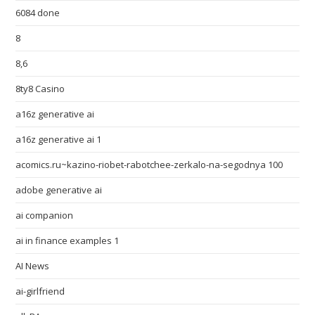
6084 done
8
8,6
8ty8 Casino
a16z generative ai
a16z generative ai 1
acomics.ru~kazino-riobet-rabotchee-zerkalo-na-segodnya 100
adobe generative ai
ai companion
ai in finance examples 1
AI News
ai-girlfriend