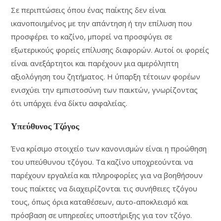
Σε περιπτώσεις όπου ένας παίκτης δεν είναι
ικανοποιημένος με την απάντηση ή την επίλυση που
προσφέρει το καζίνο, μπορεί να προσφύγει σε
εξωτερικούς φορείς επίλυσης διαφορών. Αυτοί οι φορείς
είναι ανεξάρτητοι και παρέχουν μια αμερόληπτη
αξιολόγηση του ζητήματος. Η ύπαρξη τέτοιων φορέων
ενισχύει την εμπιστοσύνη των παικτών, γνωρίζοντας
ότι υπάρχει ένα δίκτυ ασφαλείας.
Υπεύθυνος Τζόγος
Ένα κρίσιμο στοιχείο των κανονισμών είναι η προώθηση
του υπεύθυνου τζόγου. Τα καζίνο υποχρεούνται να
παρέχουν εργαλεία και πληροφορίες για να βοηθήσουν
τους παίκτες να διαχειρίζονται τις συνήθειες τζόγου
τους, όπως όρια καταθέσεων, αυτο-αποκλεισμό και
πρόσβαση σε υπηρεσίες υποστήριξης για τον τζόγο.