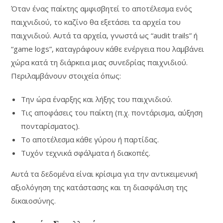
Όταν ένας παίκτης αμφισβητεί το αποτέλεσμα ενός
παιχνιδιού, το καζίνο θα εξετάσει τα αρχεία του
παιχνιδιού. Αυτά τα αρχεία, γνωστά ως “audit trails” ή
“game logs”, καταγράφουν κάθε ενέργεια που λαμβάνει
χώρα κατά τη διάρκεια μιας συνεδρίας παιχνιδιού.
Περιλαμβάνουν στοιχεία όπως:
Την ώρα έναρξης και λήξης του παιχνιδιού.
Τις αποφάσεις του παίκτη (π.χ. ποντάρισμα, αύξηση
πονταρίσματος).
Το αποτέλεσμα κάθε γύρου ή παρτίδας.
Τυχόν τεχνικά σφάλματα ή διακοπές.
Αυτά τα δεδομένα είναι κρίσιμα για την αντικειμενική
αξιολόγηση της κατάστασης και τη διασφάλιση της
δικαιοσύνης.