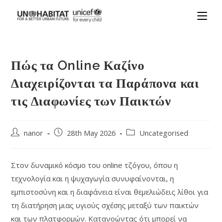
Πώς τα Online Καζίνο
Διαχειρίζονται τα Παράπονα και
τις Διαφωνίες των Παικτών
nanor
28th May 2026
Uncategorised
Στον δυναμικό κόσμο του online τζόγου, όπου η
τεχνολογία και η ψυχαγωγία συνυφαίνονται, η
εμπιστοσύνη και η διαφάνεια είναι θεμελιώδεις λίθοι για
τη διατήρηση μιας υγιούς σχέσης μεταξύ των παικτών
και των πλατφορμών. Κατανοώντας ότι μπορεί να