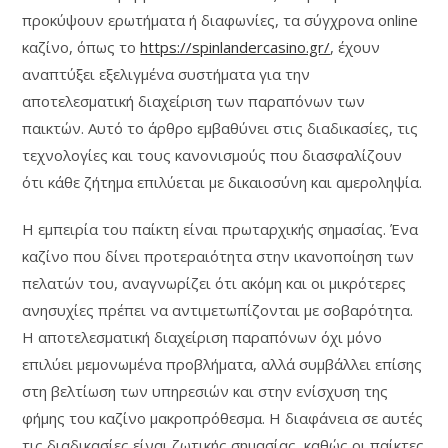
προκύψουν ερωτήματα ή διαφωνίες, τα σύγχρονα online
καζίνο, όπως το
https://spinlandercasino.gr/
, έχουν
αναπτύξει εξελιγμένα συστήματα για την
αποτελεσματική διαχείριση των παραπόνων των
παικτών. Αυτό το άρθρο εμβαθύνει στις διαδικασίες, τις
τεχνολογίες και τους κανονισμούς που διασφαλίζουν
ότι κάθε ζήτημα επιλύεται με δικαιοσύνη και αμεροληψία.
Η εμπειρία του παίκτη είναι πρωταρχικής σημασίας. Ένα
καζίνο που δίνει προτεραιότητα στην ικανοποίηση των
πελατών του, αναγνωρίζει ότι ακόμη και οι μικρότερες
ανησυχίες πρέπει να αντιμετωπίζονται με σοβαρότητα.
Η αποτελεσματική διαχείριση παραπόνων όχι μόνο
επιλύει μεμονωμένα προβλήματα, αλλά συμβάλλει επίσης
στη βελτίωση των υπηρεσιών και στην ενίσχυση της
φήμης του καζίνο μακροπρόθεσμα. Η διαφάνεια σε αυτές
τις διαδικασίες είναι ζωτικής σημασίας, καθώς οι παίκτες