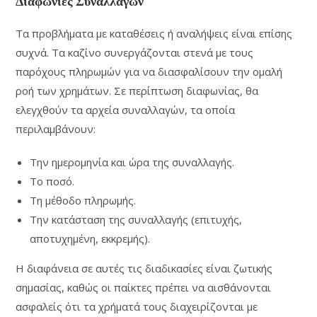
Διαφωνίες Συναλλαγών
Τα προβλήματα με καταθέσεις ή αναλήψεις είναι επίσης
συχνά. Τα καζίνο συνεργάζονται στενά με τους
παρόχους πληρωμών για να διασφαλίσουν την ομαλή
ροή των χρημάτων. Σε περίπτωση διαφωνίας, θα
ελεγχθούν τα αρχεία συναλλαγών, τα οποία
περιλαμβάνουν:
Την ημερομηνία και ώρα της συναλλαγής.
Το ποσό.
Τη μέθοδο πληρωμής.
Την κατάσταση της συναλλαγής (επιτυχής,
αποτυχημένη, εκκρεμής).
Η διαφάνεια σε αυτές τις διαδικασίες είναι ζωτικής
σημασίας, καθώς οι παίκτες πρέπει να αισθάνονται
ασφαλείς ότι τα χρήματά τους διαχειρίζονται με