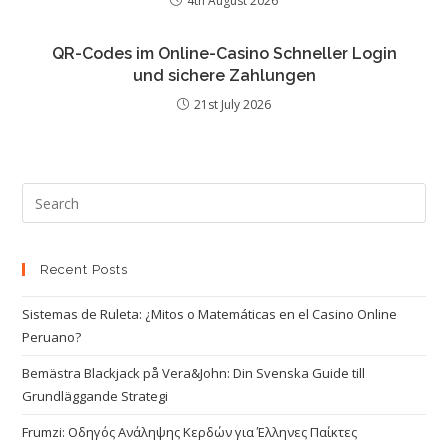
4th August 2026
QR-Codes im Online-Casino Schneller Login
und sichere Zahlungen
21st July 2026
Recent Posts
Sistemas de Ruleta: ¿Mitos o Matemáticas en el Casino Online
Peruano?
Bemästra Blackjack på Vera&John: Din Svenska Guide till
Grundläggande Strategi
Frumzi: Οδηγός Ανάληψης Κερδών για Έλληνες Παίκτες