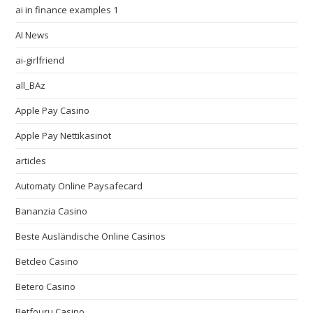
ai in finance examples 1
AI News
ai-girlfriend
all_BAz
Apple Pay Casino
Apple Pay Nettikasinot
articles
Automaty Online Paysafecard
Bananzia Casino
Beste Ausländische Online Casinos
Betcleo Casino
Betero Casino
Betfouru Casino