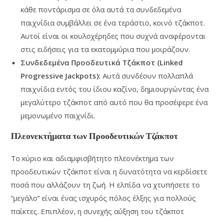
κάθε ποντάρισμα σε όλα αυτά τα συνδεδεμένα
παιχνίδια συμβάλλει σε ένα τεράστιο, κοινό τζάκποτ.
Αυτοί είναι οι κουλοχέρηδες που συχνά αναφέρονται
στις ειδήσεις για τα εκατομμύρια που μοιράζουν.
Συνδεδεμένα Προοδευτικά Τζάκποτ (Linked
Progressive Jackpots):
Αυτά συνδέουν πολλαπλά
παιχνίδια εντός του ίδιου καζίνο, δημιουργώντας ένα
μεγαλύτερο τζάκποτ από αυτό που θα προσέφερε ένα
μεμονωμένο παιχνίδι.
Πλεονεκτήματα των Προοδευτικών Τζάκποτ
Το κύριο και αδιαμφισβήτητο πλεονέκτημα των
προοδευτικών τζάκποτ είναι η δυνατότητα να κερδίσετε
ποσά που αλλάζουν τη ζωή. Η ελπίδα να χτυπήσετε το
“μεγάλο” είναι ένας ισχυρός πόλος έλξης για πολλούς
παίκτες. Επιπλέον, η συνεχής αύξηση του τζάκποτ