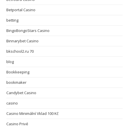
Betportal Casino
betting
BingoBongoStars Casino
Binnarybet Casino
bkschool2.ru 70
blog
Bookkeeping
bookmaker
Candybet Casino
casino
Casino Minimální Vklad 100 Kč
Casino Privé