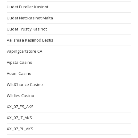
Uudet Euteller Kasinot
Uudet Nettikasinot Malta
Uudet Trustly Kasinot
Välismaa Kasiinod Eestis
vapingcartstore CA
Vipsta Casino
Voom Casino
WildChance Casino
Wildies Casino
XX_07_ES_AKS
XX_07_IT_AKS
XX_07_PL_AKS