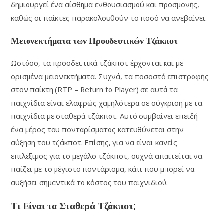
δημιουργεί ένα αίσθημα ενθουσιασμού και προσμονής,
καθώς οι παίκτες παρακολουθούν το ποσό να ανεβαίνει.
Μειονεκτήματα των Προοδευτικών Τζάκποτ
Ωστόσο, τα προοδευτικά τζάκποτ έρχονται και με
ορισμένα μειονεκτήματα. Συχνά, τα ποσοστά επιστροφής
στον παίκτη (RTP – Return to Player) σε αυτά τα
παιχνίδια είναι ελαφρώς χαμηλότερα σε σύγκριση με τα
παιχνίδια με σταθερά τζάκποτ. Αυτό συμβαίνει επειδή
ένα μέρος του πονταρίσματος κατευθύνεται στην
αύξηση του τζάκποτ. Επίσης, για να είναι κανείς
επιλέξιμος για το μεγάλο τζάκποτ, συχνά απαιτείται να
παίζει με το μέγιστο ποντάρισμα, κάτι που μπορεί να
αυξήσει σημαντικά το κόστος του παιχνιδιού.
Τι Είναι τα Σταθερά Τζάκποτ;