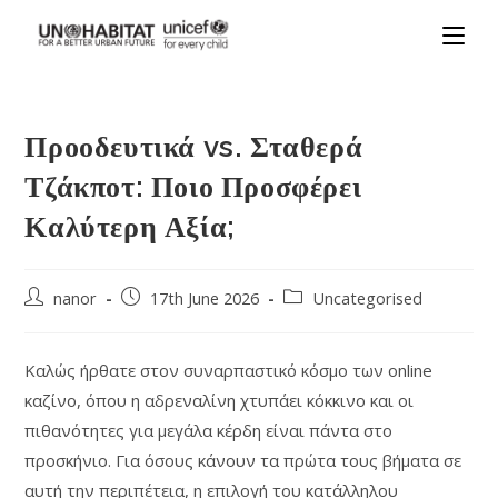
Προοδευτικά vs. Σταθερά
Τζάκποτ: Ποιο Προσφέρει
Καλύτερη Αξία;
nanor
17th June 2026
Uncategorised
Καλώς ήρθατε στον συναρπαστικό κόσμο των online
καζίνο, όπου η αδρεναλίνη χτυπάει κόκκινο και οι
πιθανότητες για μεγάλα κέρδη είναι πάντα στο
προσκήνιο. Για όσους κάνουν τα πρώτα τους βήματα σε
αυτή την περιπέτεια, η επιλογή του κατάλληλου