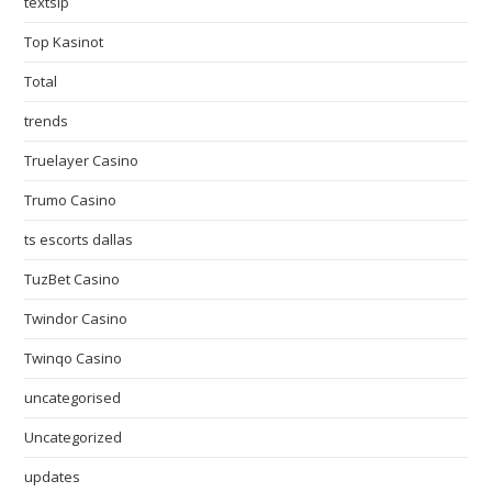
textslp
Top Kasinot
Total
trends
Truelayer Casino
Trumo Casino
ts escorts dallas
TuzBet Casino
Twindor Casino
Twinqo Casino
uncategorised
Uncategorized
updates