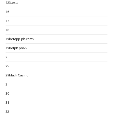
123texts
16
17
18
1xbetapp-ph.com5
1xbetph.ph66
2
25
29black Casino
3
30
31
32