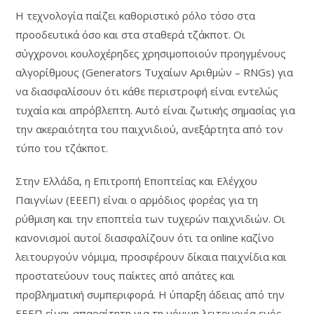
Η τεχνολογία παίζει καθοριστικό ρόλο τόσο στα
προοδευτικά όσο και στα σταθερά τζάκποτ. Οι
σύγχρονοι κουλοχέρηδες χρησιμοποιούν προηγμένους
αλγορίθμους (Generators Τυχαίων Αριθμών – RNGs) για
να διασφαλίσουν ότι κάθε περιστροφή είναι εντελώς
τυχαία και απρόβλεπτη. Αυτό είναι ζωτικής σημασίας για
την ακεραιότητα του παιχνιδιού, ανεξάρτητα από τον
τύπο του τζάκποτ.
Στην Ελλάδα, η Επιτροπή Εποπτείας και Ελέγχου
Παιγνίων (ΕΕΕΠ) είναι ο αρμόδιος φορέας για τη
ρύθμιση και την εποπτεία των τυχερών παιχνιδιών. Οι
κανονισμοί αυτοί διασφαλίζουν ότι τα online καζίνο
λειτουργούν νόμιμα, προσφέρουν δίκαια παιχνίδια και
προστατεύουν τους παίκτες από απάτες και
προβληματική συμπεριφορά. Η ύπαρξη άδειας από την
ΕΕΕΠ είναι απαραίτητη για τη νόμιμη λειτουργία ενός