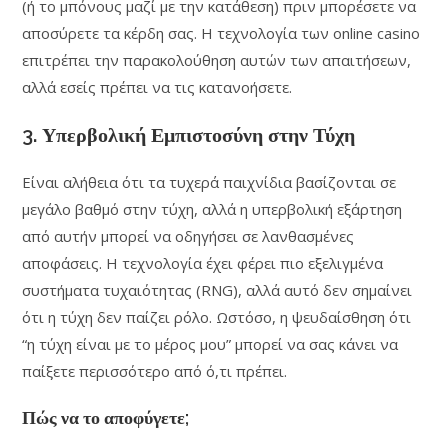
(ή το μπόνους μαζί με την κατάθεση) πριν μπορέσετε να
αποσύρετε τα κέρδη σας. Η τεχνολογία των online casino
επιτρέπει την παρακολούθηση αυτών των απαιτήσεων,
αλλά εσείς πρέπει να τις κατανοήσετε.
3. Υπερβολική Εμπιστοσύνη στην Τύχη
Είναι αλήθεια ότι τα τυχερά παιχνίδια βασίζονται σε
μεγάλο βαθμό στην τύχη, αλλά η υπερβολική εξάρτηση
από αυτήν μπορεί να οδηγήσει σε λανθασμένες
αποφάσεις. Η τεχνολογία έχει φέρει πιο εξελιγμένα
συστήματα τυχαιότητας (RNG), αλλά αυτό δεν σημαίνει
ότι η τύχη δεν παίζει ρόλο. Ωστόσο, η ψευδαίσθηση ότι
“η τύχη είναι με το μέρος μου” μπορεί να σας κάνει να
παίξετε περισσότερο από ό,τι πρέπει.
Πώς να το αποφύγετε;