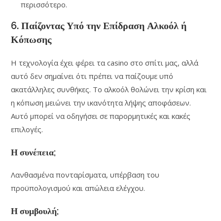
περισσότερο.
6. Παίζοντας Υπό την Επίδραση Αλκοόλ ή
Κόπωσης
Η τεχνολογία έχει φέρει τα casino στο σπίτι μας, αλλά
αυτό δεν σημαίνει ότι πρέπει να παίζουμε υπό
ακατάλληλες συνθήκες. Το αλκοόλ θολώνει την κρίση και
η κόπωση μειώνει την ικανότητα λήψης αποφάσεων.
Αυτό μπορεί να οδηγήσει σε παρορμητικές και κακές
επιλογές.
Η συνέπεια;
Λανθασμένα πονταρίσματα, υπέρβαση του
προϋπολογισμού και απώλεια ελέγχου.
Η συμβουλή;