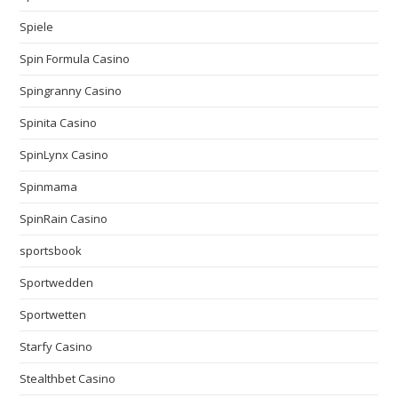
Spiele
Spin Formula Casino
Spingranny Casino
Spinita Casino
SpinLynx Casino
Spinmama
SpinRain Casino
sportsbook
Sportwedden
Sportwetten
Starfy Casino
Stealthbet Casino