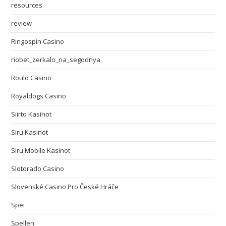
resources
review
Ringospin Casino
riobet_zerkalo_na_segodnya
Roulo Casino
Royaldogs Casino
Siirto Kasinot
Siru Kasinot
Siru Mobile Kasinot
Slotorado Casino
Slovenské Casino Pro České Hráče
Spei
Spellen