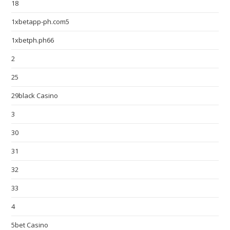
18
1xbetapp-ph.com5
1xbetph.ph66
2
25
29black Casino
3
30
31
32
33
4
5bet Casino