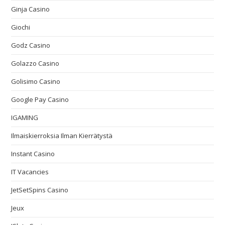
Ginja Casino
Giochi
Godz Casino
Golazzo Casino
Golisimo Casino
Google Pay Casino
IGAMING
Ilmaiskierroksia Ilman Kierrätystä
Instant Casino
IT Vacancies
JetSetSpins Casino
Jeux