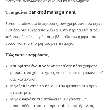
αντέχετε, οδηγώντας σε οικονομικά προβλήματα.
Τι σημαίνει bankroll management;
Είναι η διαδικασία διαχείρισης των χρημάτων που έχετε
διαθέσει για τυχερά παιχνίδια. Αυτό περιλαμβάνει τον
καθορισμό ενός ημερήσιου, εβδομαδιαίου ή μηνιαίου
ορίου, και την τήρησή του με πειθαρχία.
Πώς να το εφαρμόσετε;
Καθορίστε ένα ποσό:
Αποφασίστε πόσα χρήματα
μπορείτε να χάσετε χωρίς να επηρεαστεί η οικονομική
σας κατάσταση.
Μην ξεπερνάτε το όριο:
Όταν φτάσετε στο όριο,
σταματήστε.
Μην κυνηγάτε τις απώλειες:
Αν χάσετε, μην
προσπαθήσετε να τα πάρετε πίσω ποντάροντας