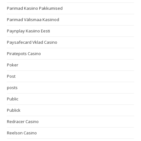
Parimad Kasiino Pakkumised
Parimad Välismaa Kasiinod
Paynplay Kasiino Eesti
Paysafecard Vklad Casino
Piratepots Casino
Poker
Post
posts
Public
Publick
Redracer Casino
Reelson Casino