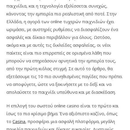
παιχνίδια, και η τεχνολογία εξελίσσεται συνεχώς,
κάνοντας την εμπειρία πιο ρεαλιστική από ποτέ. Στην
Ελλάδα, η αγορά των online τυχερών παιχνιδιών έχει
ωριμάσει, με αυστηρές ρυθμίσεις να διασφαλίζουν ένα
ασφαλές και δίκαιο περιβάλλον για όλους. Ωστόσο,
ακόμα και με αυτές τις δικλείδες ασφαλείας, οι νέοι
παίκτες είναι πιο επιρρεπείς σε ορισμένα λάθη που
μπορούν να επηρεάσουν αρνητικά την εμπειρία τους,
από την πρώτη κιόλας στιγμή. Σε αυτό το άρθρο, θα
εξετάσουμε τις 10 πιο συνηθισμένες παγίδες που πρέπει
να αποφύγετε, ώστε να ξεκινήσετε με το δεξί και να
απολαύσετε το παιχνίδι υπεύθυνα και με διασκέδαση.
Η επιλογή του σωστού online casino είναι το πρώτο και
ίσως το πιο κρίσιμο βήμα. Ένα αξιόπιστο καζίνο, όπως
το
Casina
, προσφέρει μια ασφαλή πλατφόρμα, μεγάλη
ποικιλία παιχνιδιών και δίκαιες ευκαιρίες. Δυστυχώς,