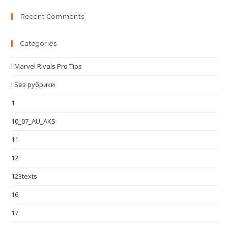
Recent Comments
Categories
! Marvel Rivals Pro Tips
! Без рубрики
1
10_07_AU_AKS
11
12
123texts
16
17