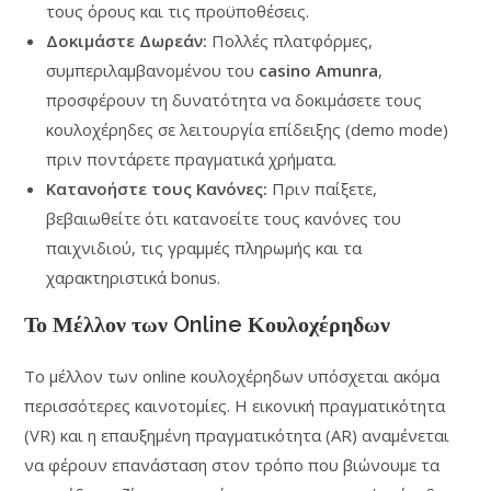
τους όρους και τις προϋποθέσεις.
Δοκιμάστε Δωρεάν:
Πολλές πλατφόρμες,
συμπεριλαμβανομένου του
casino Amunra
,
προσφέρουν τη δυνατότητα να δοκιμάσετε τους
κουλοχέρηδες σε λειτουργία επίδειξης (demo mode)
πριν ποντάρετε πραγματικά χρήματα.
Κατανοήστε τους Κανόνες:
Πριν παίξετε,
βεβαιωθείτε ότι κατανοείτε τους κανόνες του
παιχνιδιού, τις γραμμές πληρωμής και τα
χαρακτηριστικά bonus.
Το Μέλλον των Online Κουλοχέρηδων
Το μέλλον των online κουλοχέρηδων υπόσχεται ακόμα
περισσότερες καινοτομίες. Η εικονική πραγματικότητα
(VR) και η επαυξημένη πραγματικότητα (AR) αναμένεται
να φέρουν επανάσταση στον τρόπο που βιώνουμε τα