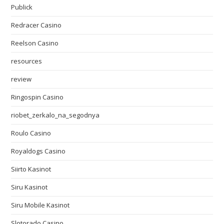
Publick
Redracer Casino
Reelson Casino
resources
review
Ringospin Casino
riobet_zerkalo_na_segodnya
Roulo Casino
Royaldogs Casino
Siirto Kasinot
Siru Kasinot
Siru Mobile Kasinot
Slotorado Casino