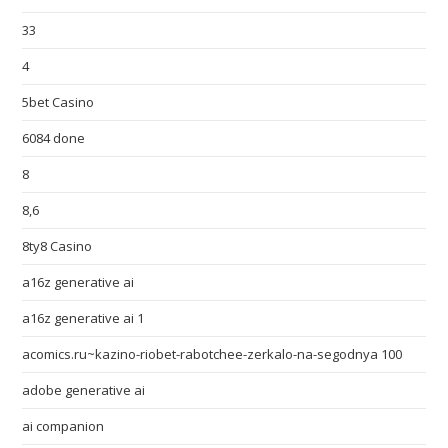
33
4
5bet Casino
6084 done
8
8,6
8ty8 Casino
a16z generative ai
a16z generative ai 1
acomics.ru~kazino-riobet-rabotchee-zerkalo-na-segodnya 100
adobe generative ai
ai companion