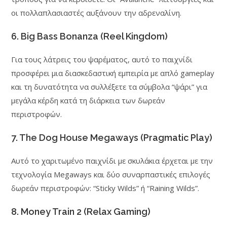
οι πολλαπλασιαστές αυξάνουν την αδρεναλίνη.
6. Big Bass Bonanza (Reel Kingdom)
Για τους λάτρεις του ψαρέματος, αυτό το παιχνίδι
προσφέρει μια διασκεδαστική εμπειρία με απλό gameplay
και τη δυνατότητα να συλλέξετε τα σύμβολα “ψάρι” για
μεγάλα κέρδη κατά τη διάρκεια των δωρεάν
περιστροφών.
7. The Dog House Megaways (Pragmatic Play)
Αυτό το χαριτωμένο παιχνίδι με σκυλάκια έρχεται με την
τεχνολογία Megaways και δύο συναρπαστικές επιλογές
δωρεάν περιστροφών: “Sticky Wilds” ή “Raining Wilds”.
8. Money Train 2 (Relax Gaming)