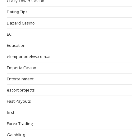
Crazy Tower Сasino
Dating Tips
Dazard Casino
EC
Education
elemporiodelvw.com.ar
Emperia Casino
Entertainment
escort projects
Fast Payouts
first
Forex Trading
Gambling