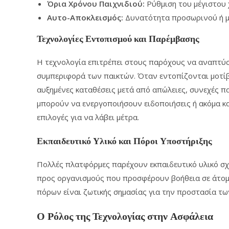
Όρια Χρόνου Παιχνιδιού:
Ρύθμιση του μέγιστου 
Αυτο-Αποκλεισμός:
Δυνατότητα προσωρινού ή μ
Τεχνολογίες Εντοπισμού και Παρέμβασης
Η τεχνολογία επιτρέπει στους παρόχους να αναπτύ
συμπεριφορά των παικτών. Όταν εντοπίζονται μοτί
αυξημένες καταθέσεις μετά από απώλειες, συνεχές πα
μπορούν να ενεργοποιήσουν ειδοποιήσεις ή ακόμα κ
επιλογές για να λάβει μέτρα.
Εκπαιδευτικό Υλικό και Πόροι Υποστήριξης
Πολλές πλατφόρμες παρέχουν εκπαιδευτικό υλικό σχ
προς οργανισμούς που προσφέρουν βοήθεια σε άτομα
πόρων είναι ζωτικής σημασίας για την προστασία τω
Ο Ρόλος της Τεχνολογίας στην Ασφάλεια