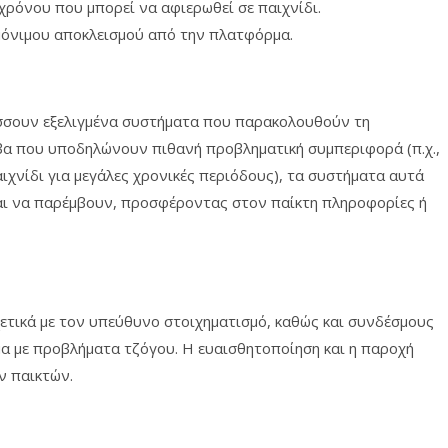
χρόνου που μπορεί να αφιερωθεί σε παιχνίδι.
όνιμου αποκλεισμού από την πλατφόρμα.
σσουν εξελιγμένα συστήματα που παρακολουθούν τη
βα που υποδηλώνουν πιθανή προβληματική συμπεριφορά (π.χ.,
ιχνίδι για μεγάλες χρονικές περιόδους), τα συστήματα αυτά
αι να παρέμβουν, προσφέροντας στον παίκτη πληροφορίες ή
ετικά με τον υπεύθυνο στοιχηματισμό, καθώς και συνδέσμους
 με προβλήματα τζόγου. Η ευαισθητοποίηση και η παροχή
ν παικτών.