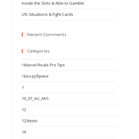
inside the Slots & Able to Gamble
Ufc Situations & Fight Cards
Recent Comments
Categories
! Marvel Rivals Pro Tips
! Без рубрики
1
10_07_AU_AKS
12
123texts
16