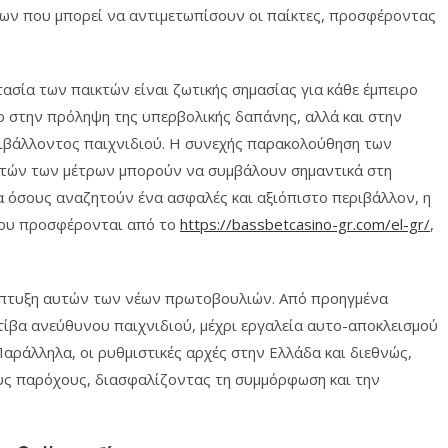
νων που μπορεί να αντιμετωπίσουν οι παίκτες, προσφέροντας
σία των παικτών είναι ζωτικής σημασίας για κάθε έμπειρο
ο στην πρόληψη της υπερβολικής δαπάνης, αλλά και στην
ριβάλλοντος παιχνιδιού. Η συνεχής παρακολούθηση των
αυτών των μέτρων μπορούν να συμβάλουν σημαντικά στη
Για όσους αναζητούν ένα ασφαλές και αξιόπιστο περιβάλλον, η
που προσφέρονται από το
https://bassbetcasino-gr.com/el-gr/
,
νάπτυξη αυτών των νέων πρωτοβουλιών. Από προηγμένα
βα ανεύθυνου παιχνιδιού, μέχρι εργαλεία αυτο-αποκλεισμού
 Παράλληλα, οι ρυθμιστικές αρχές στην Ελλάδα και διεθνώς,
υς παρόχους, διασφαλίζοντας τη συμμόρφωση και την