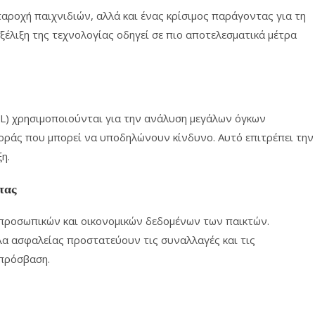
παροχή παιχνιδιών, αλλά και ένας κρίσιμος παράγοντας για τη
ξέλιξη της τεχνολογίας οδηγεί σε πιο αποτελεσματικά μέτρα
ML) χρησιμοποιούνται για την ανάλυση μεγάλων όγκων
ράς που μπορεί να υποδηλώνουν κίνδυνο. Αυτό επιτρέπει την
η.
τας
 προσωπικών και οικονομικών δεδομένων των παικτών.
α ασφαλείας προστατεύουν τις συναλλαγές και τις
πρόσβαση.