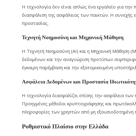
Η τεχνολογία δεν είναι απλώς ένα εργαλείο για την 
διασφάλιση της ασφάλειας των παικτών. Η συνεχής ε
προστασίας.
Τεχνητή Νοημοσύνη και Μηχανική Μάθηση
Η Τεχνητή Νοημοσύνη (AI) και η Μηχανική Μάθηση (
δεδομένων και την αναγνώριση προτύπων συμπεριφο
έγκαιρη παρέμβαση και την εξατομικευμένη υποστήριξ
Ασφάλεια Δεδομένων και Προστασία Ιδιωτικότη
Η τεχνολογία διασφαλίζει επίσης την ασφάλεια των
Προηγμένες μέθοδοι κρυπτογράφησης και πρωτόκολλ
πληροφορίες των χρηστών από μη εξουσιοδοτημένη 
Ρυθμιστικό Πλαίσιο στην Ελλάδα