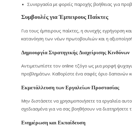
Συνεργασία με φορείς παροχής βοήθειας για προβ
Συμβουλές για Έμπειρους Παίκτες
Για τους έμπειρους παίκτες, η συνεχής εγρήγορση κα
κατανόηση των νέων πρωτοβουλιών και η αξιοποίησή 
Δημιουργία Στρατηγικής Διαχείρισης Κινδύνων
Αντιμετωπίστε τον online τζόγο ως μια μορφή ψυχαγω
προβλημάτων. Καθορίστε ένα σαφές όριο δαπανών κα
Εκμετάλλευση των Εργαλείων Προστασίας
Μην διστάσετε να χρησιμοποιήσετε τα εργαλεία αυτ
σχεδιασμένα για να σας βοηθήσουν να διατηρήσετε τ
Ενημέρωση και Εκπαίδευση