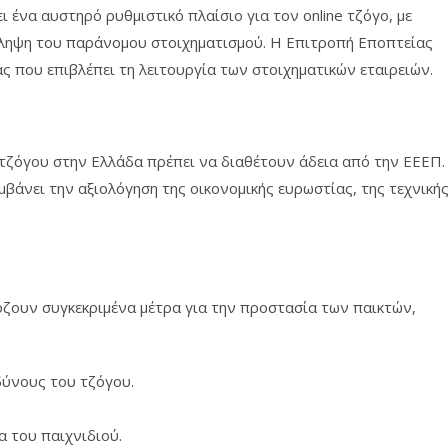
ι ένα αυστηρό ρυθμιστικό πλαίσιο για τον online τζόγο, με
ληψη του παράνομου στοιχηματισμού. Η Επιτροπή Εποπτείας
ς που επιβλέπει τη λειτουργία των στοιχηματικών εταιρειών.
 τζόγου στην Ελλάδα πρέπει να διαθέτουν άδεια από την ΕΕΕΠ.
μβάνει την αξιολόγηση της οικονομικής ευρωστίας, της τεχνική
ζουν συγκεκριμένα μέτρα για την προστασία των παικτών,
ύνους του τζόγου.
 του παιχνιδιού.