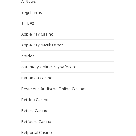
AI News
ai-girlfriend
all_BAz
Apple Pay Casino
Apple Pay Nettikasinot
articles
Automaty Online Paysafecard
Bananzia Casino
Beste Ausländische Online Casinos
Betcleo Casino
Betero Casino
Betfouru Casino
Betportal Casino