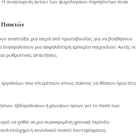
ο. Η αναγνώριση αυτών των ψυχολογικών παραγόντων είναι
ν Παικτών
έχουν αναπτύξει μια σειρά από πρωτοβουλίες για να βοηθήσουν
α διασφαλίσουν μια ασφαλέστερη εμπειρία παιχνιδιού. Αυτές οι
αι ρυθμιστικές απαιτήσεις.
 εργαλείων που επιτρέπουν στους παίκτες να θέσουν όρια στι
σιων, εβδομαδιαίων ή μηνιαίων ορίων για το ποσό των
ρεί να χαθεί σε μια συγκεκριμένη χρονική περίοδο.
ανά στοίχημα ή συνολικού ποσού πονταρίσματος.