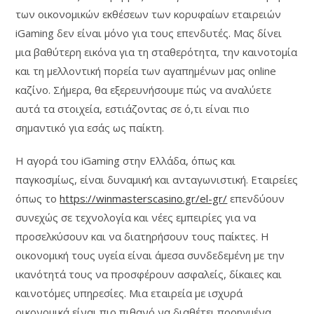
των οικονομικών εκθέσεων των κορυφαίων εταιρειών
iGaming δεν είναι μόνο για τους επενδυτές. Μας δίνει
μια βαθύτερη εικόνα για τη σταθερότητα, την καινοτομία
και τη μελλοντική πορεία των αγαπημένων μας online
καζίνο. Σήμερα, θα εξερευνήσουμε πώς να αναλύετε
αυτά τα στοιχεία, εστιάζοντας σε ό,τι είναι πιο
σημαντικό για εσάς ως παίκτη.
Η αγορά του iGaming στην Ελλάδα, όπως και
παγκοσμίως, είναι δυναμική και ανταγωνιστική. Εταιρείες
όπως το
https://winmasterscasino.gr/el-gr/
επενδύουν
συνεχώς σε τεχνολογία και νέες εμπειρίες για να
προσελκύσουν και να διατηρήσουν τους παίκτες. Η
οικονομική τους υγεία είναι άμεσα συνδεδεμένη με την
ικανότητά τους να προσφέρουν ασφαλείς, δίκαιες και
καινοτόμες υπηρεσίες. Μια εταιρεία με ισχυρά
οικονομικά είναι πιο πιθανό να διαθέτει προηγμένα