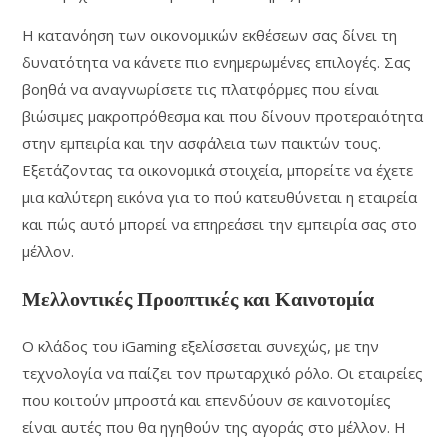
Η κατανόηση των οικονομικών εκθέσεων σας δίνει τη
δυνατότητα να κάνετε πιο ενημερωμένες επιλογές. Σας
βοηθά να αναγνωρίσετε τις πλατφόρμες που είναι
βιώσιμες μακροπρόθεσμα και που δίνουν προτεραιότητα
στην εμπειρία και την ασφάλεια των παικτών τους.
Εξετάζοντας τα οικονομικά στοιχεία, μπορείτε να έχετε
μια καλύτερη εικόνα για το πού κατευθύνεται η εταιρεία
και πώς αυτό μπορεί να επηρεάσει την εμπειρία σας στο
μέλλον.
Μελλοντικές Προοπτικές και Καινοτομία
Ο κλάδος του iGaming εξελίσσεται συνεχώς, με την
τεχνολογία να παίζει τον πρωταρχικό ρόλο. Οι εταιρείες
που κοιτούν μπροστά και επενδύουν σε καινοτομίες
είναι αυτές που θα ηγηθούν της αγοράς στο μέλλον. Η