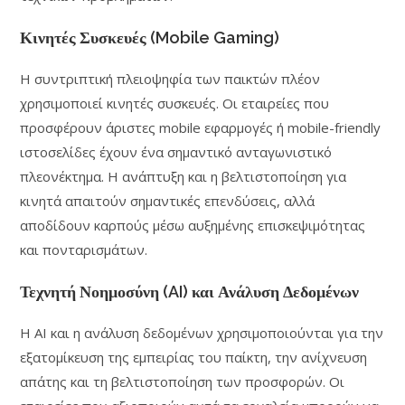
Κινητές Συσκευές (Mobile Gaming)
Η συντριπτική πλειοψηφία των παικτών πλέον
χρησιμοποιεί κινητές συσκευές. Οι εταιρείες που
προσφέρουν άριστες mobile εφαρμογές ή mobile-friendly
ιστοσελίδες έχουν ένα σημαντικό ανταγωνιστικό
πλεονέκτημα. Η ανάπτυξη και η βελτιστοποίηση για
κινητά απαιτούν σημαντικές επενδύσεις, αλλά
αποδίδουν καρπούς μέσω αυξημένης επισκεψιμότητας
και πονταρισμάτων.
Τεχνητή Νοημοσύνη (AI) και Ανάλυση Δεδομένων
Η AI και η ανάλυση δεδομένων χρησιμοποιούνται για την
εξατομίκευση της εμπειρίας του παίκτη, την ανίχνευση
απάτης και τη βελτιστοποίηση των προσφορών. Οι