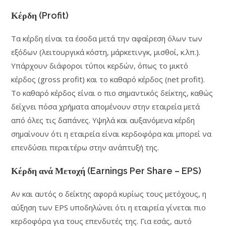
Κέρδη (Profit)
Τα κέρδη είναι τα έσοδα μετά την αφαίρεση όλων των
εξόδων (λειτουργικά κόστη, μάρκετινγκ, μισθοί, κ.λπ.).
Υπάρχουν διάφοροι τύποι κερδών, όπως το μικτό
κέρδος (gross profit) και το καθαρό κέρδος (net profit).
Το καθαρό κέρδος είναι ο πιο σημαντικός δείκτης, καθώς
δείχνει πόσα χρήματα απομένουν στην εταιρεία μετά
από όλες τις δαπάνες. Υψηλά και αυξανόμενα κέρδη
σημαίνουν ότι η εταιρεία είναι κερδοφόρα και μπορεί να
επενδύσει περαιτέρω στην ανάπτυξή της.
Κέρδη ανά Μετοχή (Earnings Per Share – EPS)
Αν και αυτός ο δείκτης αφορά κυρίως τους μετόχους, η
αύξηση των EPS υποδηλώνει ότι η εταιρεία γίνεται πιο
κερδοφόρα για τους επενδυτές της. Για εσάς, αυτό