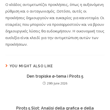
Ο κλάδος αντιμετωπίζει προκλήσεις, όπως η αυξανόμενη
ρύθμιση και ο ανταγωνισμός. Ωστόσο, αυτές οι
προκλήσεις δημιουργούν και ευκαιρίες για καινοτομία. Οι
εταιρείες που μπορούν να προσαρμοστούν και να βρουν
δημιουργικές λύσεις θα ευδοκιμήσουν. Η οικονομική τους
ευελιξία είναι κλειδί για την αντιμετώπιση αυτών των
προκλήσεων.
YOU MIGHT ALSO LIKE
Den tropiske ø-tema i Pirots 5
29th June 2026
Pirots 5 Slot: Analisi della grafica e della