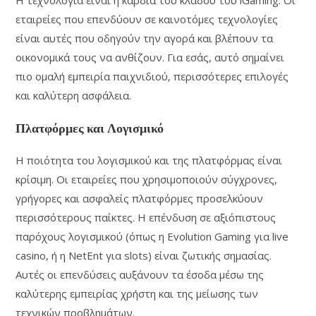
Η τεχνολογία είναι η καρδιά του κλάδου του iGaming. Οι
εταιρείες που επενδύουν σε καινοτόμες τεχνολογίες
είναι αυτές που οδηγούν την αγορά και βλέπουν τα
οικονομικά τους να ανθίζουν. Για εσάς, αυτό σημαίνει
πιο ομαλή εμπειρία παιχνιδιού, περισσότερες επιλογές
και καλύτερη ασφάλεια.
Πλατφόρμες και Λογισμικό
Η ποιότητα του λογισμικού και της πλατφόρμας είναι
κρίσιμη. Οι εταιρείες που χρησιμοποιούν σύγχρονες,
γρήγορες και ασφαλείς πλατφόρμες προσελκύουν
περισσότερους παίκτες. Η επένδυση σε αξιόπιστους
παρόχους λογισμικού (όπως η Evolution Gaming για live
casino, ή η NetEnt για slots) είναι ζωτικής σημασίας.
Αυτές οι επενδύσεις αυξάνουν τα έσοδα μέσω της
καλύτερης εμπειρίας χρήστη και της μείωσης των
τεχνικών προβλημάτων.