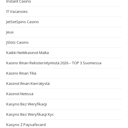
Instant Casino
IT Vacancies
JetSetSpins Casino
Jeux
JSlotz Casino
Kaikki Nettikasinot Malta
Kasino Ilman Rekisteröitymistä 2026 – TOP 3 Suomessa
Kasino Ilman Tiliä
Kasinot Ilman Kierrätystä
Kasinot Netissä
Kasyno Bez Weryfikacji
Kasyno Bez Weryfikacji Kyc
Kasyno Z Paysafecard