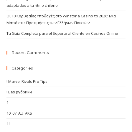
adaptados a tu ritmo chileno
Οι 10 Κορυφαίες Υποδοχές στο Winstoria Casino το 2026: Μια
Ματιά στις Προτιμήσεις των Ελλήνων Παικτών
Tu Guía Completa para el Soporte al Cliente en Casinos Online
Recent Comments
Categories
! Marvel Rivals Pro Tips
! Без рубрики
1
10_07_AU_AKS
11