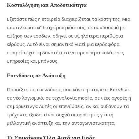
Κοστολόγηση και Αποδοτικότητα
Εξετάστε πώς η εταιρεία διαχειρίζεται τα κόστη της. Μια
αποτελεσματική διαχείριση κόστους, σε συνδυασμό με
αύξηση των εσόδων, οδηγεί σε υψηλότερα περιθώρια
κέρδους. Αυτό είναι σημαντικό γιατί μια κερδοφόρα
εταιρεία έχει τη δυνατότητα να προσφέρει καλύτερες
υπηρεσίες και μπόνους.
Επενδύσεις σε Ανάπτυξη
Προσέξτε τις επενδύσεις που κάνει η εταιρεία. Επενδύει
σε νέο λογισμικό, σε τεχνολογία mobile, σε νέες αγορές ή
σε μάρκετινγκ; Αυτές οι επενδύσεις, αν και αυξάνουν τα
τρέχοντα έξοδα, είναι συχνά απαραίτητες για τη
μελλοντική ανάπτυξη και την ανταγωνιστικότητα.
Τι Σημαίνουν Όλα Αυτά για Εσάς