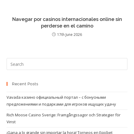
Navegar por casinos internacionales online sin
perderse en el camino
17th June 2026
Recent Posts
Vavada казино официальный портал – с бонусными
предложениями и подарками для игроков ищущих удачу
Rich Moose Casino Sverige: Framgångssagor och Strategier för
Vinst
¡Gana a lo grande sin importar la hora! Torneos en Epicbet