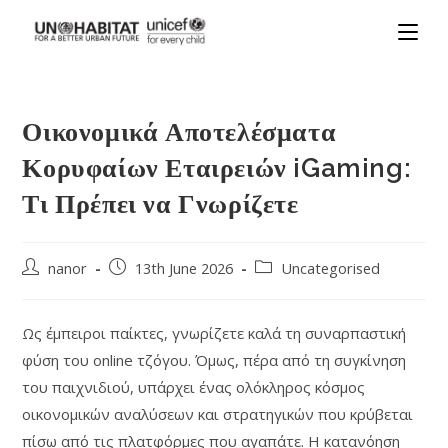
Οικονομικά Αποτελέσματα
Κορυφαίων Εταιρειών iGaming:
Τι Πρέπει να Γνωρίζετε
nanor
13th June 2026
Uncategorised
Ως έμπειροι παίκτες, γνωρίζετε καλά τη συναρπαστική
φύση του online τζόγου. Όμως, πέρα από τη συγκίνηση
του παιχνιδιού, υπάρχει ένας ολόκληρος κόσμος
οικονομικών αναλύσεων και στρατηγικών που κρύβεται
πίσω από τις πλατφόρμες που αγαπάτε. Η κατανόηση