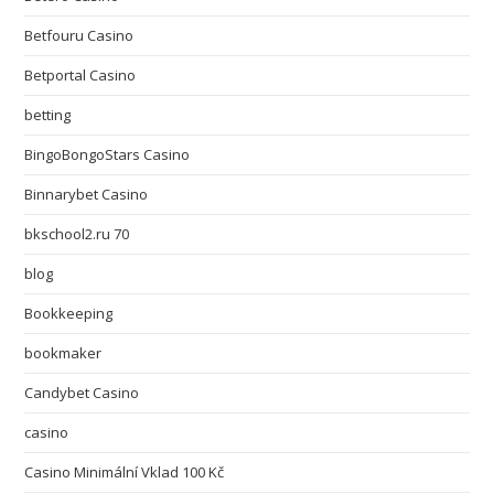
Betfouru Casino
Betportal Casino
betting
BingoBongoStars Casino
Binnarybet Casino
bkschool2.ru 70
blog
Bookkeeping
bookmaker
Candybet Casino
casino
Casino Minimální Vklad 100 Kč