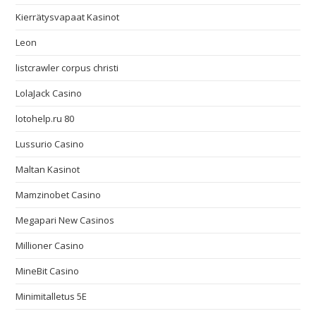
Kierrätysvapaat Kasinot
Leon
listcrawler corpus christi
LolaJack Casino
lotohelp.ru 80
Lussurio Casino
Maltan Kasinot
Mamzinobet Casino
Megapari New Casinos
Millioner Casino
MineBit Casino
Minimitalletus 5E