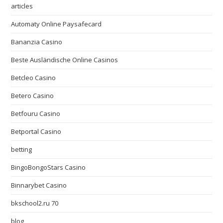
articles
Automaty Online Paysafecard
Bananzia Casino
Beste Ausländische Online Casinos
Betcleo Casino
Betero Casino
Betfouru Casino
Betportal Casino
betting
BingoBongoStars Casino
Binnarybet Casino
bkschool2.ru 70
blog