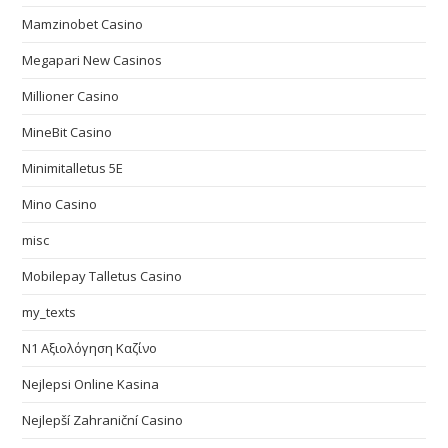
Mamzinobet Casino
Megapari New Casinos
Millioner Casino
MineBit Casino
Minimitalletus 5E
Mino Casino
misc
Mobilepay Talletus Casino
my_texts
N1 Αξιολόγηση Καζίνο
Nejlepsi Online Kasina
Nejlepší Zahraniční Casino