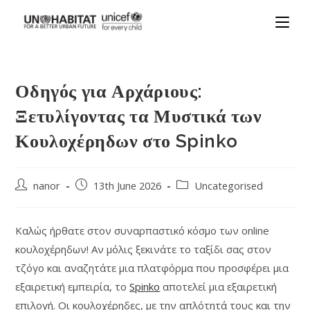
Οδηγός για Αρχάριους:
Ξετυλίγοντας τα Μυστικά των
Κουλοχέρηδων στο Spinko
nanor
13th June 2026
Uncategorised
Καλώς ήρθατε στον συναρπαστικό κόσμο των online
κουλοχέρηδων! Αν μόλις ξεκινάτε το ταξίδι σας στον
τζόγο και αναζητάτε μια πλατφόρμα που προσφέρει μια
εξαιρετική εμπειρία, το
Spinko
αποτελεί μια εξαιρετική
επιλογή. Οι κουλοχέρηδες, με την απλότητά τους και την