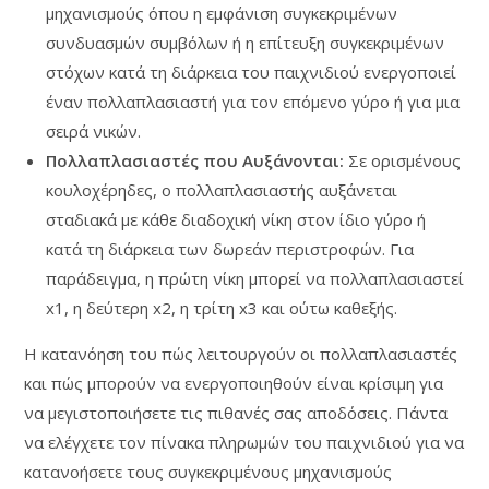
μηχανισμούς όπου η εμφάνιση συγκεκριμένων
συνδυασμών συμβόλων ή η επίτευξη συγκεκριμένων
στόχων κατά τη διάρκεια του παιχνιδιού ενεργοποιεί
έναν πολλαπλασιαστή για τον επόμενο γύρο ή για μια
σειρά νικών.
Πολλαπλασιαστές που Αυξάνονται:
Σε ορισμένους
κουλοχέρηδες, ο πολλαπλασιαστής αυξάνεται
σταδιακά με κάθε διαδοχική νίκη στον ίδιο γύρο ή
κατά τη διάρκεια των δωρεάν περιστροφών. Για
παράδειγμα, η πρώτη νίκη μπορεί να πολλαπλασιαστεί
x1, η δεύτερη x2, η τρίτη x3 και ούτω καθεξής.
Η κατανόηση του πώς λειτουργούν οι πολλαπλασιαστές
και πώς μπορούν να ενεργοποιηθούν είναι κρίσιμη για
να μεγιστοποιήσετε τις πιθανές σας αποδόσεις. Πάντα
να ελέγχετε τον πίνακα πληρωμών του παιχνιδιού για να
κατανοήσετε τους συγκεκριμένους μηχανισμούς