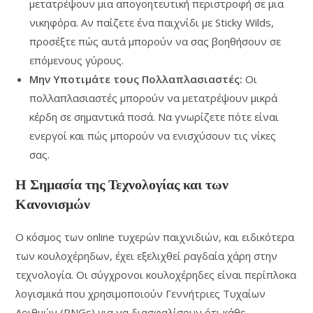
μετατρέψουν μια απογοητευτική περιστροφή σε μια
νικηφόρα. Αν παίζετε ένα παιχνίδι με Sticky Wilds,
προσέξτε πώς αυτά μπορούν να σας βοηθήσουν σε
επόμενους γύρους.
Μην Υποτιμάτε τους Πολλαπλασιαστές:
Οι
πολλαπλασιαστές μπορούν να μετατρέψουν μικρά
κέρδη σε σημαντικά ποσά. Να γνωρίζετε πότε είναι
ενεργοί και πώς μπορούν να ενισχύσουν τις νίκες
σας.
Η Σημασία της Τεχνολογίας και των
Κανονισμών
Ο κόσμος των online τυχερών παιχνιδιών, και ειδικότερα
των κουλοχέρηδων, έχει εξελιχθεί ραγδαία χάρη στην
τεχνολογία. Οι σύγχρονοι κουλοχέρηδες είναι περίπλοκα
λογισμικά που χρησιμοποιούν Γεννήτριες Τυχαίων
Αριθμών (RNGs) για να διασφαλίσουν ότι κάθε