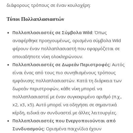
διάφορους τρόπους σε έναν κουλοχέρη:
Τύποι Πολλαπλασιαστών
Πολλαπλασιαστές σε Σύμβολα Wild:
Όπως
αναφέρθηκε προηγουμένως, ορισμένα σύμβολα Wild
φέρουν έναν πολλαπλασιαστή που εφαρμόζεται σε
οποιαδήποτε νίκη ολοκληρώνουν.
Πολλαπλασιαστές σε Δωρεάν Περιστροφές:
Αυτός
είναι ένας από τους πιο συνηθισμένους τρόπους
εμφάνισης πολλαπλασιαστών. Κατά τη διάρκεια των
δωρεάν περιστροφών, κάθε νίκη μπορεί να
πολλαπλασιαστεί με έναν συγκεκριμένο αριθμό (π.χ.,
x2, x3, x5). Αυτό μπορεί να οδηγήσει σε σημαντικά
κέρδη, ειδικά αν συνδυαστεί με άλλες λειτουργίες.
Πολλαπλασιαστές που Ενεργοποιούνται από
Συνδυασμούς:
Ορισμένα παιχνίδια έχουν