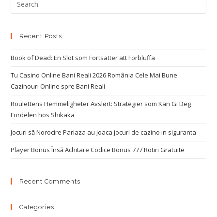
Recent Posts
Book of Dead: En Slot som Fortsätter att Förbluffa
Tu Casino Online Bani Reali 2026 România Cele Mai Bune
Cazinouri Online spre Bani Reali
Roulettens Hemmeligheter Avslørt: Strategier som Kan Gi Deg
Fordelen hos Shikaka
Jocuri să Norocire Pariaza au joaca jocuri de cazino in siguranta
Player Bonus Însă Achitare Codice Bonus 777 Rotiri Gratuite
Recent Comments
Categories