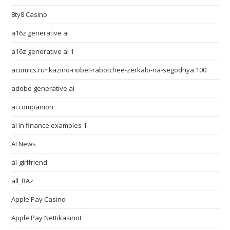
8ty8 Casino
a16z generative ai
a16z generative ai 1
acomics.ru~kazino-riobet-rabotchee-zerkalo-na-segodnya 100
adobe generative ai
ai companion
ai in finance examples 1
AI News
ai-girlfriend
all_BAz
Apple Pay Casino
Apple Pay Nettikasinot