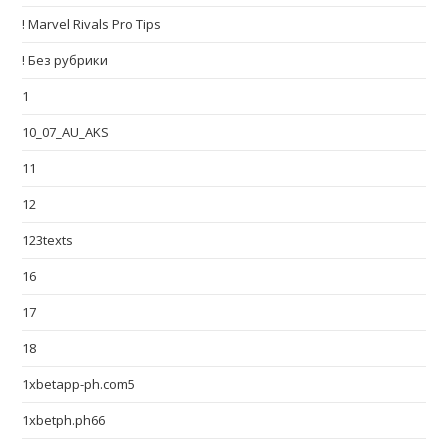
! Marvel Rivals Pro Tips
! Без рубрики
1
10_07_AU_AKS
11
12
123texts
16
17
18
1xbetapp-ph.com5
1xbetph.ph66