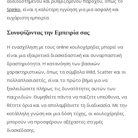
αδειοδοτημένου και ρυθμιζόμενου παρόχου, όπως το
Spinko
, είναι η καλύτερη εγγύηση για μια ασφαλή και
ευχάριστη εμπειρία.
Συνοψίζοντας την Εμπειρία σας
Η ενασχόληση με τους online κουλοχέρηδες μπορεί να
είναι μια εξαιρετικά διασκεδαστική και συναρπαστική
δραστηριότητα. Η κατανόηση των βασικών
χαρακτηριστικών, όπως τα σύμβολα Wild, Scatter και οι
πολλαπλασιαστές, είναι το πρώτο βήμα για να
ξεκλειδώσετε πλήρως τις δυνατότητες αυτών των
παιχνιδιών. Θυμηθείτε πάντα να παίζετε υπεύθυνα, να
θέτετε όρια και να απολαμβάνετε τη διαδικασία. Με την
κατάλληλη γνώση και μια δόση τύχης, οι κουλοχέρηδες
μπορούν να προσφέρουν αξέχαστες στιγμές
διασκέδασης.