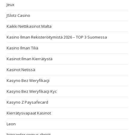
Jeux
JSlotz Casino
Kaikki Nettikasinot Malta
Kasino Ilman Rekisteröitymistä 2026 – TOP 3 Suomessa
Kasino Ilman Tiliä
Kasinot Ilman Kierrätystä
Kasinot Netissä
Kasyno Bez Weryfikacji
Kasyno Bez Weryfikacji Kyc
Kasyno Z Paysafecard
Kierrätysvapaat Kasinot
Leon
listcrawler corpus christi