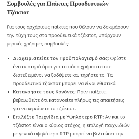
Συμβουλές για Παίκτες Προοδευτικών
Τζάκποτ
Για τους αρχάριους παίκτες που θέλουν να δοκιμάσουν
την τύχη τους στα προοδευτικά τζάκποτ, υπάρχουν
μερικές χρήσιμες συμβουλές:
Διαχειριστείτε τον Προϋπολογισμό σας:
Ορίστε
ένα αυστηρό όριο για το πόσα χρήματα είστε
διατεθειμένοι να ξοδέψετε και τηρήστε το. Τα
προοδευτικά τζάκποτ μπορεί να είναι εθιστικά.
Κατανοήστε τους Κανόνες:
Πριν παίξετε,
βεβαιωθείτε ότι κατανοείτε πλήρως τις απαιτήσεις
για να κερδίσετε το τζάκποτ.
Επιλέξτε Παιχνίδια με Υψηλότερο RTP:
Αν και το
τζάκποτ είναι ο κύριος στόχος, η επιλογή παιχνιδιών
με γενικά υψηλότερο RTP μπορεί να βελτιώσει την