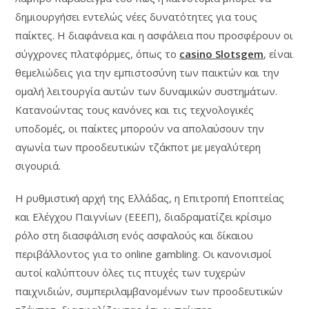
δημιουργήσει εντελώς νέες δυνατότητες για τους
παίκτες. Η διαφάνεια και η ασφάλεια που προσφέρουν οι
σύγχρονες πλατφόρμες, όπως το
casino Slotsgem
, είναι
θεμελιώδεις για την εμπιστοσύνη των παικτών και την
ομαλή λειτουργία αυτών των δυναμικών συστημάτων.
Κατανοώντας τους κανόνες και τις τεχνολογικές
υποδομές, οι παίκτες μπορούν να απολαύσουν την
αγωνία των προοδευτικών τζάκποτ με μεγαλύτερη
σιγουριά.
Η ρυθμιστική αρχή της Ελλάδας, η Επιτροπή Εποπτείας
και Ελέγχου Παιγνίων (ΕΕΕΠ), διαδραματίζει κρίσιμο
ρόλο στη διασφάλιση ενός ασφαλούς και δίκαιου
περιβάλλοντος για το online gambling. Οι κανονισμοί
αυτοί καλύπτουν όλες τις πτυχές των τυχερών
παιχνιδιών, συμπεριλαμβανομένων των προοδευτικών