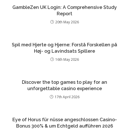
GambleZen UK Login: A Comprehensive Study
Report
20th May 2026
Spil med Hjerte og Hjerne: Forstå Forskellen på
Høj- og Lavindsats Spillere
16th May 2026
Discover the top games to play for an
unforgettable casino experience
17th April 2026
Eye of Horus für nüsse angeschlossen Casino-
Bonus 300% & um Echtgeld aufführen 2026