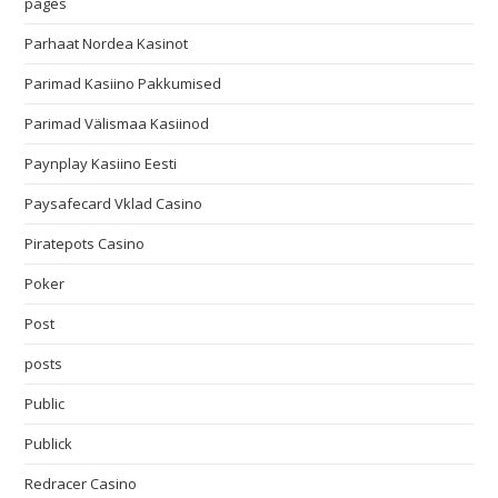
pages
Parhaat Nordea Kasinot
Parimad Kasiino Pakkumised
Parimad Välismaa Kasiinod
Paynplay Kasiino Eesti
Paysafecard Vklad Casino
Piratepots Casino
Poker
Post
posts
Public
Publick
Redracer Casino