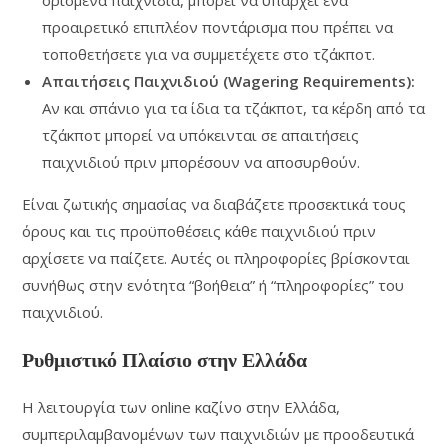
ορισμένα παιχνίδια, μπορεί να υπάρχει ένα
προαιρετικό επιπλέον ποντάρισμα που πρέπει να
τοποθετήσετε για να συμμετέχετε στο τζάκποτ.
Απαιτήσεις Παιχνιδιού (Wagering Requirements):
Αν και σπάνιο για τα ίδια τα τζάκποτ, τα κέρδη από τα
τζάκποτ μπορεί να υπόκεινται σε απαιτήσεις
παιχνιδιού πριν μπορέσουν να αποσυρθούν.
Είναι ζωτικής σημασίας να διαβάζετε προσεκτικά τους
όρους και τις προϋποθέσεις κάθε παιχνιδιού πριν
αρχίσετε να παίζετε. Αυτές οι πληροφορίες βρίσκονται
συνήθως στην ενότητα “βοήθεια” ή “πληροφορίες” του
παιχνιδιού.
Ρυθμιστικό Πλαίσιο στην Ελλάδα
Η λειτουργία των online καζίνο στην Ελλάδα,
συμπεριλαμβανομένων των παιχνιδιών με προοδευτικά