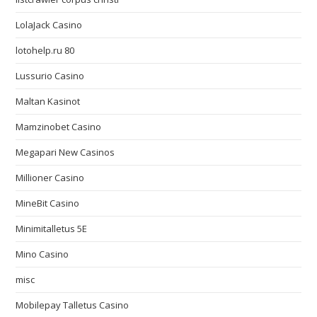
LolaJack Casino
lotohelp.ru 80
Lussurio Casino
Maltan Kasinot
Mamzinobet Casino
Megapari New Casinos
Millioner Casino
MineBit Casino
Minimitalletus 5E
Mino Casino
misc
Mobilepay Talletus Casino