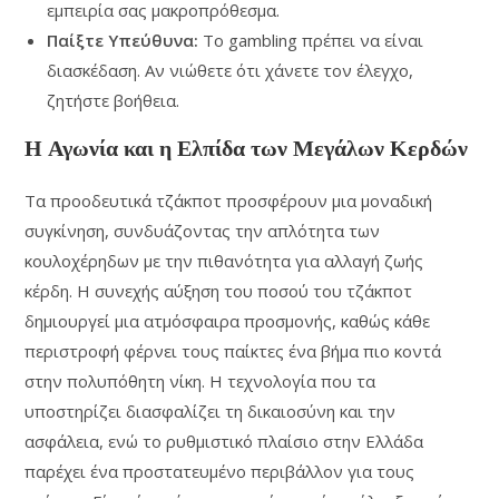
εμπειρία σας μακροπρόθεσμα.
Παίξτε Υπεύθυνα:
Το gambling πρέπει να είναι
διασκέδαση. Αν νιώθετε ότι χάνετε τον έλεγχο,
ζητήστε βοήθεια.
Η Αγωνία και η Ελπίδα των Μεγάλων Κερδών
Τα προοδευτικά τζάκποτ προσφέρουν μια μοναδική
συγκίνηση, συνδυάζοντας την απλότητα των
κουλοχέρηδων με την πιθανότητα για αλλαγή ζωής
κέρδη. Η συνεχής αύξηση του ποσού του τζάκποτ
δημιουργεί μια ατμόσφαιρα προσμονής, καθώς κάθε
περιστροφή φέρνει τους παίκτες ένα βήμα πιο κοντά
στην πολυπόθητη νίκη. Η τεχνολογία που τα
υποστηρίζει διασφαλίζει τη δικαιοσύνη και την
ασφάλεια, ενώ το ρυθμιστικό πλαίσιο στην Ελλάδα
παρέχει ένα προστατευμένο περιβάλλον για τους