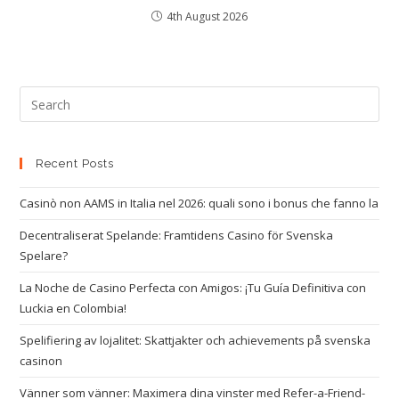
4th August 2026
Recent Posts
Casinò non AAMS in Italia nel 2026: quali sono i bonus che fanno la
Decentraliserat Spelande: Framtidens Casino för Svenska
Spelare?
La Noche de Casino Perfecta con Amigos: ¡Tu Guía Definitiva con
Luckia en Colombia!
Spelifiering av lojalitet: Skattjakter och achievements på svenska
casinon
Vänner som vänner: Maximera dina vinster med Refer-a-Friend-