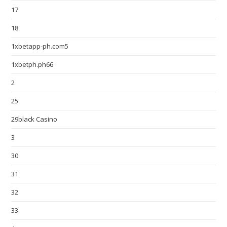
17
18
1xbetapp-ph.com5
1xbetph.ph66
2
25
29black Casino
3
30
31
32
33