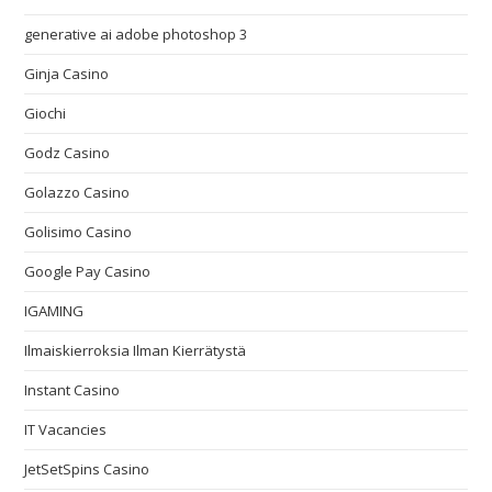
generative ai adobe photoshop 3
Ginja Casino
Giochi
Godz Casino
Golazzo Casino
Golisimo Casino
Google Pay Casino
IGAMING
Ilmaiskierroksia Ilman Kierrätystä
Instant Casino
IT Vacancies
JetSetSpins Casino