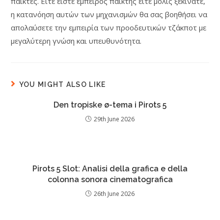
παίκτες. Είτε είστε έμπειρος παίκτης είτε μόλις ξεκινάτε,
η κατανόηση αυτών των μηχανισμών θα σας βοηθήσει να
απολαύσετε την εμπειρία των προοδευτικών τζάκποτ με
μεγαλύτερη γνώση και υπευθυνότητα.
YOU MIGHT ALSO LIKE
Den tropiske ø-tema i Pirots 5
29th June 2026
Pirots 5 Slot: Analisi della grafica e della
colonna sonora cinematografica
26th June 2026