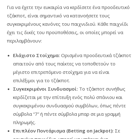
Για να έχετε την ευκαιρία να κερδίσετε ένα προοδευτικό
τζάκποτ, είναι σημαντικό να κατανοήσετε τους
συγκεκριμένους κανόνες του παιχνιδιού. Κάθε παιχνίδι
έχει τις δικές του προϋποθέσεις, οι οποίες μπορεί να
περιλαμβάνουν:
Ελάχιστο Στοίχημα:
Ορισμένα προοδευτικά τζάκποτ
απαιτούν από τους παίκτες να τοποθετούν το
μέγιστο επιτρεπόμενο στοίχημα για να είναι
επιλέξιμοι για το τζάκποτ.
Συγκεκριμένοι Συνδυασμοί:
Το τζάκποτ συνήθως
κερδίζεται με την επίτευξη ενός πολύ σπάνιου και
συγκεκριμένου συνδυασμού συμβόλων, όπως πέντε
σύμβολα “7” ή πέντε σύμβολα μπαρ σε μια γραμμή
πληρωμής.
Επιπλέον Ποντάρισμα (Betting on Jackpot):
Σε