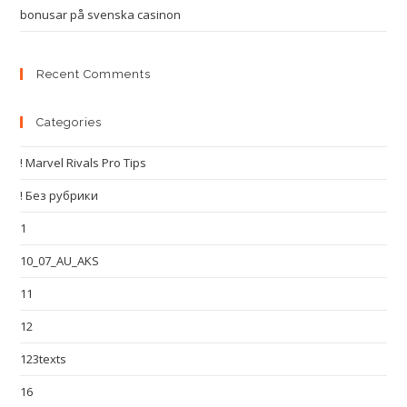
bonusar på svenska casinon
Recent Comments
Categories
! Marvel Rivals Pro Tips
! Без рубрики
1
10_07_AU_AKS
11
12
123texts
16