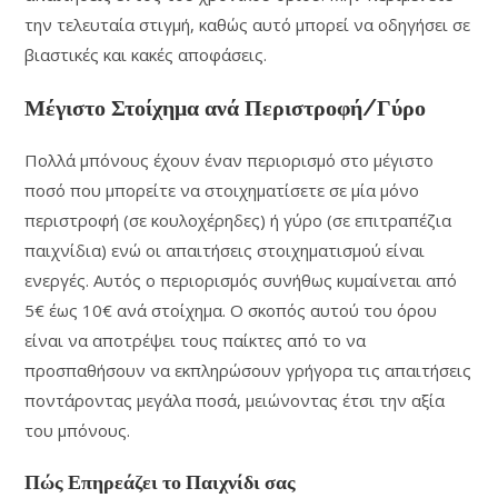
την τελευταία στιγμή, καθώς αυτό μπορεί να οδηγήσει σε
βιαστικές και κακές αποφάσεις.
Μέγιστο Στοίχημα ανά Περιστροφή/Γύρο
Πολλά μπόνους έχουν έναν περιορισμό στο μέγιστο
ποσό που μπορείτε να στοιχηματίσετε σε μία μόνο
περιστροφή (σε κουλοχέρηδες) ή γύρο (σε επιτραπέζια
παιχνίδια) ενώ οι απαιτήσεις στοιχηματισμού είναι
ενεργές. Αυτός ο περιορισμός συνήθως κυμαίνεται από
5€ έως 10€ ανά στοίχημα. Ο σκοπός αυτού του όρου
είναι να αποτρέψει τους παίκτες από το να
προσπαθήσουν να εκπληρώσουν γρήγορα τις απαιτήσεις
ποντάροντας μεγάλα ποσά, μειώνοντας έτσι την αξία
του μπόνους.
Πώς Επηρεάζει το Παιχνίδι σας