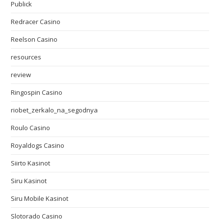
Publick
Redracer Casino
Reelson Casino
resources
review
Ringospin Casino
riobet_zerkalo_na_segodnya
Roulo Casino
Royaldogs Casino
Siirto Kasinot
Siru Kasinot
Siru Mobile Kasinot
Slotorado Casino