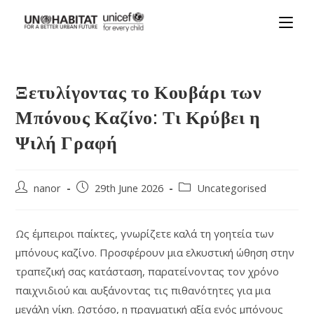
Ξετυλίγοντας το Κουβάρι των
Μπόνους Καζίνο: Τι Κρύβει η
Ψιλή Γραφή
nanor
29th June 2026
Uncategorised
Ως έμπειροι παίκτες, γνωρίζετε καλά τη γοητεία των
μπόνους καζίνο. Προσφέρουν μια ελκυστική ώθηση στην
τραπεζική σας κατάσταση, παρατείνοντας τον χρόνο
παιχνιδιού και αυξάνοντας τις πιθανότητες για μια
μεγάλη νίκη. Ωστόσο, η πραγματική αξία ενός μπόνους