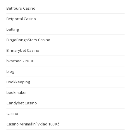
Betfouru Casino
Betportal Casino
betting
BingoBongoStars Casino
Binnarybet Casino
bkschool2.ru 70
blog
Bookkeeping
bookmaker
Candybet Casino
casino
Casino Minimální Vklad 100 Kč