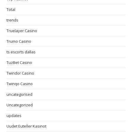
Total
trends
Truelayer Casino
Trumo Casino
ts escorts dallas
TuzBet Casino
Twindor Casino
Twinqo Casino
uncategorised
Uncategorized
updates
Uudet Euteller Kasinot