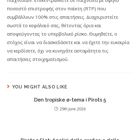
παιχνιδιών. Επικεντρωθείτε σε παιχνίδια με υψηλό
ποσοστό επιστροφής στον παίκτη (RTP) που
συμβάλλουν 100% στις απαιτήσεις. Διαχειριστείτε
σωστά το κεφάλαιό σας, θέτοντας όρια και
αποφεύγοντας το υπερβολικό ρίσκο. Θυμηθείτε, ο
στόχος είναι να διασκεδάσετε και να έχετε την ευκαιρία
να κερδίσετε, όχι να κυνηγάτε ασταμάτητα τις
απαιτήσεις στοιχηματισμού.
YOU MIGHT ALSO LIKE
Den tropiske ø-tema i Pirots 5
29th June 2026