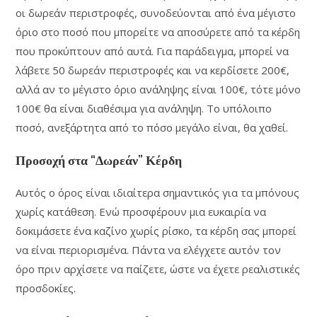
οι δωρεάν περιστροφές, συνοδεύονται από ένα μέγιστο
όριο στο ποσό που μπορείτε να αποσύρετε από τα κέρδη
που προκύπτουν από αυτά. Για παράδειγμα, μπορεί να
λάβετε 50 δωρεάν περιστροφές και να κερδίσετε 200€,
αλλά αν το μέγιστο όριο ανάληψης είναι 100€, τότε μόνο
100€ θα είναι διαθέσιμα για ανάληψη. Το υπόλοιπο
ποσό, ανεξάρτητα από το πόσο μεγάλο είναι, θα χαθεί.
Προσοχή στα “Δωρεάν” Κέρδη
Αυτός ο όρος είναι ιδιαίτερα σημαντικός για τα μπόνους
χωρίς κατάθεση. Ενώ προσφέρουν μια ευκαιρία να
δοκιμάσετε ένα καζίνο χωρίς ρίσκο, τα κέρδη σας μπορεί
να είναι περιορισμένα. Πάντα να ελέγχετε αυτόν τον
όρο πριν αρχίσετε να παίζετε, ώστε να έχετε ρεαλιστικές
προσδοκίες.