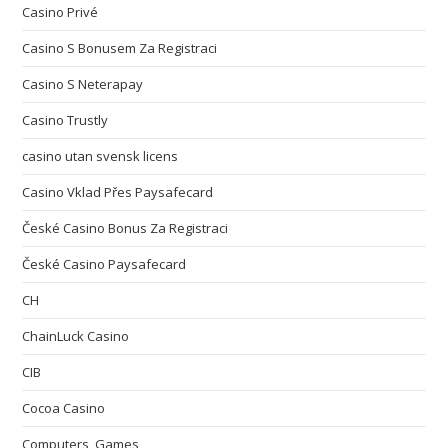
Casino Privé
Casino S Bonusem Za Registraci
Casino S Neterapay
Casino Trustly
casino utan svensk licens
Casino Vklad Přes Paysafecard
České Casino Bonus Za Registraci
České Casino Paysafecard
CH
ChainLuck Casino
CIB
Cocoa Casino
Computers, Games