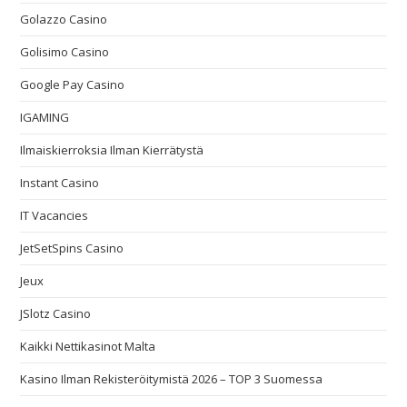
Golazzo Casino
Golisimo Casino
Google Pay Casino
IGAMING
Ilmaiskierroksia Ilman Kierrätystä
Instant Casino
IT Vacancies
JetSetSpins Casino
Jeux
JSlotz Casino
Kaikki Nettikasinot Malta
Kasino Ilman Rekisteröitymistä 2026 – TOP 3 Suomessa