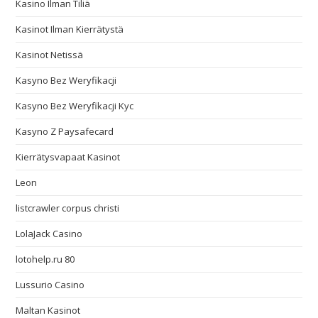
Kasino Ilman Tiliä
Kasinot Ilman Kierrätystä
Kasinot Netissä
Kasyno Bez Weryfikacji
Kasyno Bez Weryfikacji Kyc
Kasyno Z Paysafecard
Kierrätysvapaat Kasinot
Leon
listcrawler corpus christi
LolaJack Casino
lotohelp.ru 80
Lussurio Casino
Maltan Kasinot