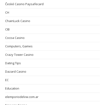
České Casino Paysafecard
CH
ChainLuck Casino
CIB
Cocoa Casino
Computers, Games
Crazy Tower Сasino
Dating Tips
Dazard Casino
EC
Education
elemporiodelvw.com.ar