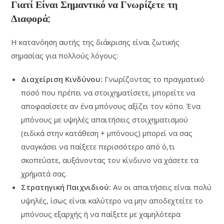
Γιατί Είναι Σημαντικό να Γνωρίζετε τη
Διαφορά;
Η κατανόηση αυτής της διάκρισης είναι ζωτικής
σημασίας για πολλούς λόγους:
Διαχείριση Κινδύνου:
Γνωρίζοντας το πραγματικό
ποσό που πρέπει να στοιχηματίσετε, μπορείτε να
αποφασίσετε αν ένα μπόνους αξίζει τον κόπο. Ένα
μπόνους με υψηλές απαιτήσεις στοιχηματισμού
(ειδικά στην κατάθεση + μπόνους) μπορεί να σας
αναγκάσει να παίξετε περισσότερο από ό,τι
σκοπεύατε, αυξάνοντας τον κίνδυνο να χάσετε τα
χρήματά σας.
Στρατηγική Παιχνιδιού:
Αν οι απαιτήσεις είναι πολύ
υψηλές, ίσως είναι καλύτερο να μην αποδεχτείτε το
μπόνους εξαρχής ή να παίξετε με χαμηλότερα