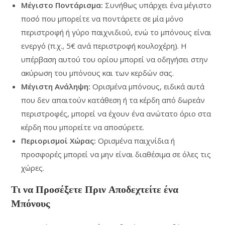
Μέγιστο Ποντάρισμα:
Συνήθως υπάρχει ένα μέγιστο
ποσό που μπορείτε να ποντάρετε σε μία μόνο
περιστροφή ή γύρο παιχνιδιού, ενώ το μπόνους είναι
ενεργό (π.χ., 5€ ανά περιστροφή κουλοχέρη). Η
υπέρβαση αυτού του ορίου μπορεί να οδηγήσει στην
ακύρωση του μπόνους και των κερδών σας.
Μέγιστη Ανάληψη:
Ορισμένα μπόνους, ειδικά αυτά
που δεν απαιτούν κατάθεση ή τα κέρδη από δωρεάν
περιστροφές, μπορεί να έχουν ένα ανώτατο όριο στα
κέρδη που μπορείτε να αποσύρετε.
Περιορισμοί Χώρας:
Ορισμένα παιχνίδια ή
προσφορές μπορεί να μην είναι διαθέσιμα σε όλες τις
χώρες.
Τι να Προσέξετε Πριν Αποδεχτείτε ένα
Μπόνους