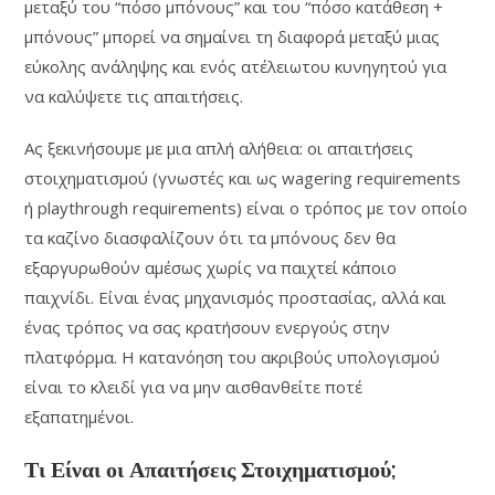
μεταξύ του “πόσο μπόνους” και του “πόσο κατάθεση +
μπόνους” μπορεί να σημαίνει τη διαφορά μεταξύ μιας
εύκολης ανάληψης και ενός ατέλειωτου κυνηγητού για
να καλύψετε τις απαιτήσεις.
Ας ξεκινήσουμε με μια απλή αλήθεια: οι απαιτήσεις
στοιχηματισμού (γνωστές και ως wagering requirements
ή playthrough requirements) είναι ο τρόπος με τον οποίο
τα καζίνο διασφαλίζουν ότι τα μπόνους δεν θα
εξαργυρωθούν αμέσως χωρίς να παιχτεί κάποιο
παιχνίδι. Είναι ένας μηχανισμός προστασίας, αλλά και
ένας τρόπος να σας κρατήσουν ενεργούς στην
πλατφόρμα. Η κατανόηση του ακριβούς υπολογισμού
είναι το κλειδί για να μην αισθανθείτε ποτέ
εξαπατημένοι.
Τι Είναι οι Απαιτήσεις Στοιχηματισμού;