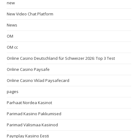
new
New Video Chat Platform
News
OM
OM cc
Online Casino Deutschland für Schweizer 2026: Top 3 Test
Online Casino Paysafe
Online Casino Vklad Paysafecard
pages
Parhaat Nordea Kasinot
Parimad Kasiino Pakkumised
Parimad Välismaa Kasiinod
Paynplay Kasiino Eesti