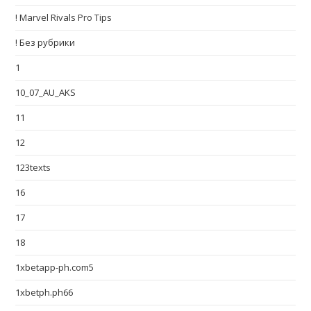
! Marvel Rivals Pro Tips
! Без рубрики
1
10_07_AU_AKS
11
12
123texts
16
17
18
1xbetapp-ph.com5
1xbetph.ph66