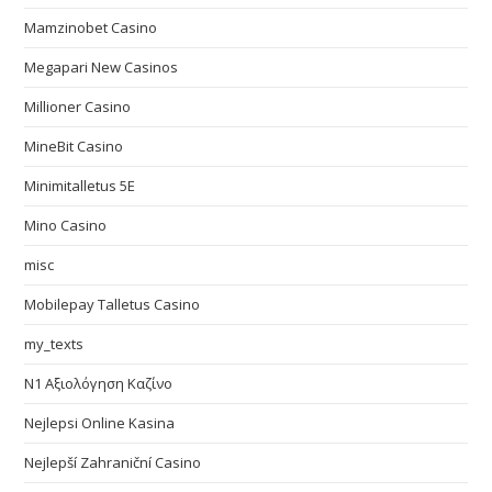
Mamzinobet Casino
Megapari New Casinos
Millioner Casino
MineBit Casino
Minimitalletus 5E
Mino Casino
misc
Mobilepay Talletus Casino
my_texts
N1 Αξιολόγηση Καζίνο
Nejlepsi Online Kasina
Nejlepší Zahraniční Casino