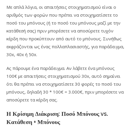
Με απλά λόγια, οι απαιτήσεις στοιχηματισμού είναι ο
αριθμός των φορών που πρέπει να στοιχηματίσετε το
ποσό του μπόνους (ή το ποσό του μπόνους μαζί με την
κατάθεσή σας) πριν μπορέσετε να αποσύρετε τυχόν
κέρδη που προκύπτουν από αυτό το μπόνους. Συνήθως
εκφράζονται ως ένας πολλαπλασιαστής, για παράδειγμα,
30x, 40x ή 50x.
Ας πάρουμε ένα παράδειγμα. Αν λάβετε ένα μπόνους
100€ με απαιτήσεις στοιχηματισμού 30x, αυτό σημαίνει
ότι θα πρέπει να στοιχηματίσετε 30 φορές το ποσό του
μπόνους, δηλαδή 30 * 100€ = 3.000€, πριν μπορέσετε να
αποσύρετε τα κέρδη σας.
Η Κρίσιμη Διάκριση: Ποσό Μπόνους vs.
Κατάθεση + Μπόνους