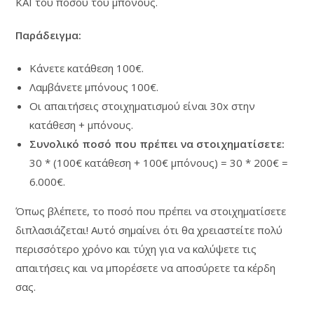
ΚΑΙ του ποσού του μπόνους.
Παράδειγμα:
Κάνετε κατάθεση 100€.
Λαμβάνετε μπόνους 100€.
Οι απαιτήσεις στοιχηματισμού είναι 30x στην
κατάθεση + μπόνους.
Συνολικό ποσό που πρέπει να στοιχηματίσετε:
30 * (100€ κατάθεση + 100€ μπόνους) = 30 * 200€ =
6.000€.
Όπως βλέπετε, το ποσό που πρέπει να στοιχηματίσετε
διπλασιάζεται! Αυτό σημαίνει ότι θα χρειαστείτε πολύ
περισσότερο χρόνο και τύχη για να καλύψετε τις
απαιτήσεις και να μπορέσετε να αποσύρετε τα κέρδη
σας.