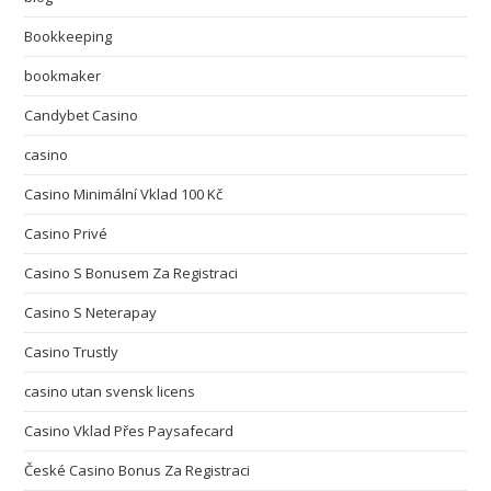
Bookkeeping
bookmaker
Candybet Casino
casino
Casino Minimální Vklad 100 Kč
Casino Privé
Casino S Bonusem Za Registraci
Casino S Neterapay
Casino Trustly
casino utan svensk licens
Casino Vklad Přes Paysafecard
České Casino Bonus Za Registraci