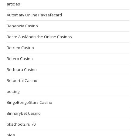
articles
Automaty Online Paysafecard
Bananzia Casino
Beste Ausländische Online Casinos
Betcleo Casino
Betero Casino
Betfouru Casino
Betportal Casino
betting
BingoBongoStars Casino
Binnarybet Casino
bkschool2.ru 70
blog