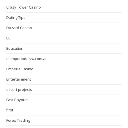
Crazy Tower Сasino
Dating Tips
Dazard Casino
EC
Education
elemporiodelvw.com.ar
Emperia Casino
Entertainment
escort projects
Fast Payouts
first
Forex Trading