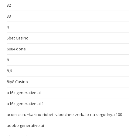
32
33
4
5bet Casino
6084 done
8
8,6
8ty8 Casino
a16z generative ai
a16z generative ai 1
acomics.ru~kazino-riobet-rabotchee-zerkalo-na-segodnya 100
adobe generative ai