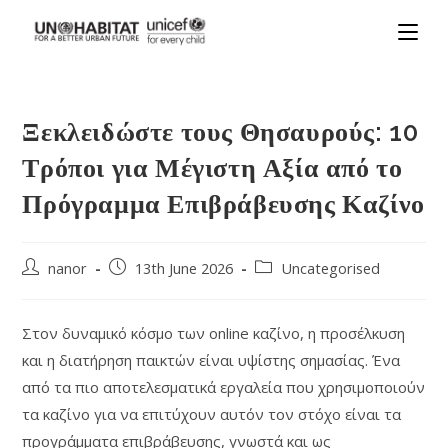
Ξεκλειδώστε τους Θησαυρούς: 10
Τρόποι για Μέγιστη Αξία από το
Πρόγραμμα Επιβράβευσης Καζίνο
nanor
13th June 2026
Uncategorised
Στον δυναμικό κόσμο των online καζίνο, η προσέλκυση
και η διατήρηση παικτών είναι υψίστης σημασίας. Ένα
από τα πιο αποτελεσματικά εργαλεία που χρησιμοποιούν
τα καζίνο για να επιτύχουν αυτόν τον στόχο είναι τα
προγράμματα επιβράβευσης, γνωστά και ως