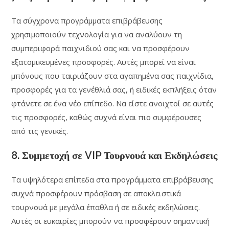
Τα σύγχρονα προγράμματα επιβράβευσης
χρησιμοποιούν τεχνολογία για να αναλύουν τη
συμπεριφορά παιχνιδιού σας και να προσφέρουν
εξατομικευμένες προσφορές. Αυτές μπορεί να είναι
μπόνους που ταιριάζουν στα αγαπημένα σας παιχνίδια,
προσφορές για τα γενέθλιά σας, ή ειδικές εκπλήξεις όταν
φτάνετε σε ένα νέο επίπεδο. Να είστε ανοιχτοί σε αυτές
τις προσφορές, καθώς συχνά είναι πιο συμφέρουσες
από τις γενικές.
8. Συμμετοχή σε VIP Τουρνουά και Εκδηλώσεις
Τα υψηλότερα επίπεδα στα προγράμματα επιβράβευσης
συχνά προσφέρουν πρόσβαση σε αποκλειστικά
τουρνουά με μεγάλα έπαθλα ή σε ειδικές εκδηλώσεις.
Αυτές οι ευκαιρίες μπορούν να προσφέρουν σημαντική