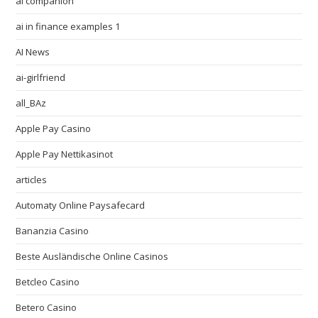
ai companion
ai in finance examples 1
AI News
ai-girlfriend
all_BAz
Apple Pay Casino
Apple Pay Nettikasinot
articles
Automaty Online Paysafecard
Bananzia Casino
Beste Ausländische Online Casinos
Betcleo Casino
Betero Casino