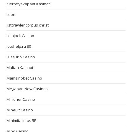
Kierrätysvapaat Kasinot
Leon
listcrawler corpus christi
LolaJack Casino
lotohelp.ru 80
Lussurio Casino
Maltan Kasinot
Mamzinobet Casino
Megapari New Casinos
Millioner Casino
MineBit Casino
Minimitalletus 5E
Mino Casino