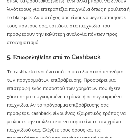
όπως τα φρουτάκια (slots), ενώ άλλα μπορεί να δίνουν
λιγότερους για επιτραπέζια παιχνίδια όπως η ρουλέτα ή
το blackjack. Αν ο στόχος σας είναι να μεγιστοποιήσετε
τους πόντους σας, εστιάστε στα παιχνίδια που
προσφέρουν την καλύτερη αναλογία πόντων προς
στοιχηματισμό.
5. Επωφεληθείτε από το Cashback
Το cashback είναι ένα από τα πιο ελκυστικά προνόμια
των προγραμμάτων επιβράβευσης. Προσφέρει μια
επιστροφή ενός ποσοστού των χρημάτων που έχετε
χάσει σε μια συγκεκριμένη περίοδο ή σε συγκεκριμένα
παιχνίδια. Αν το πρόγραμμα επιβράβευσης σας
προσφέρει cashback, είναι ένας εξαιρετικός τρόπος να
μειώσετε την απώλεια και να παρατείνετε τον χρόνο
παιχνιδιού σας. Ελέγξτε τους όρους και τις