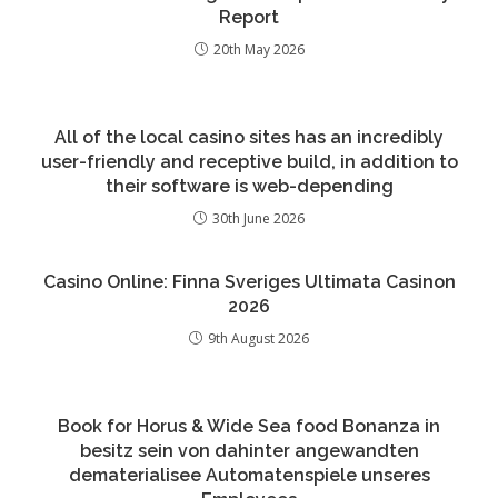
Report
20th May 2026
All of the local casino sites has an incredibly
user-friendly and receptive build, in addition to
their software is web-depending
30th June 2026
Casino Online: Finna Sveriges Ultimata Casinon
2026
9th August 2026
Book for Horus & Wide Sea food Bonanza in
besitz sein von dahinter angewandten
dematerialisee Automatenspiele unseres