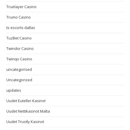
Truelayer Casino
Trumo Casino
ts escorts dallas
TuzBet Casino
Twindor Casino
Twinqo Casino
uncategorised
Uncategorized
updates
Uudet Euteller Kasinot
Uudet Nettikasinot Malta
Uudet Trustly Kasinot