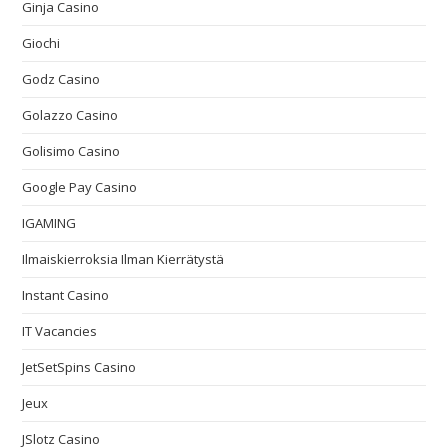
Ginja Casino
Giochi
Godz Casino
Golazzo Casino
Golisimo Casino
Google Pay Casino
IGAMING
Ilmaiskierroksia Ilman Kierrätystä
Instant Casino
IT Vacancies
JetSetSpins Casino
Jeux
JSlotz Casino