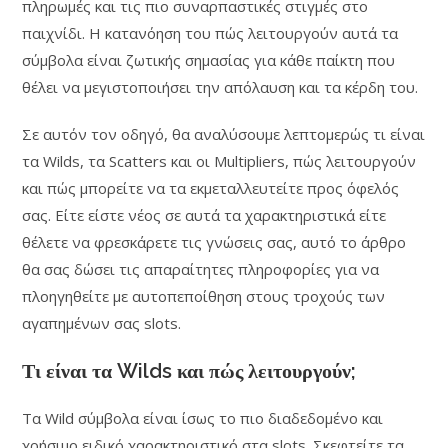
πληρωμές και τις πιο συναρπαστικές στιγμές στο
παιχνίδι. Η κατανόηση του πώς λειτουργούν αυτά τα
σύμβολα είναι ζωτικής σημασίας για κάθε παίκτη που
θέλει να μεγιστοποιήσει την απόλαυση και τα κέρδη του.
Σε αυτόν τον οδηγό, θα αναλύσουμε λεπτομερώς τι είναι
τα Wilds, τα Scatters και οι Multipliers, πώς λειτουργούν
και πώς μπορείτε να τα εκμεταλλευτείτε προς όφελός
σας. Είτε είστε νέος σε αυτά τα χαρακτηριστικά είτε
θέλετε να φρεσκάρετε τις γνώσεις σας, αυτό το άρθρο
θα σας δώσει τις απαραίτητες πληροφορίες για να
πλοηγηθείτε με αυτοπεποίθηση στους τροχούς των
αγαπημένων σας slots.
Τι είναι τα Wilds και πώς λειτουργούν;
Τα Wild σύμβολα είναι ίσως το πιο διαδεδομένο και
χρήσιμο ειδικό χαρακτηριστικό στα slots. Σκεφτείτε τα