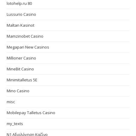
lotohelp.ru 80
Lussurio Casino
Maltan Kasinot
Mamzinobet Casino
Megapari New Casinos
Millioner Casino
MineBit Casino
Minimitalletus 5E
Mino Casino
misc
Mobilepay Talletus Casino
my_texts
N1 Αξιολόγηση Καζίνο