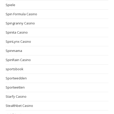
Spiele
Spin Formula Casino
Spingranny Casino
Spinita Casino
SpinLynx Casino
Spinmama
SpinRain Casino
sportsbook
Sportwedden
Sportwetten
Starfy Casino
Stealthbet Casino