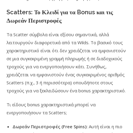
Scatters: Το Κλειδί για τα Bonus και τις
Δωρεάν Περιστροφές
Τα Scatter σύμβολα είναι εξίσου σημαντικά, αλλά
λειτουργούν διαφορετικά από τα Wilds. Το βασικό τους
χαρακτηριστικό είναι ότι δεν χρειάζεται να εμφανιστούν
σε μια συγκεκριμένη γραμμή πληρωμής ή σε διαδοχικούς
τροχούς για να ενεργοποιήσουν κάτι. Συνήθως,
χρειάζεται να εμφανιστούν ένας συγκεκριμένος αριθμός
Scatters (π.χ., 3 ή περισσότερα) οπουδήποτε στους
τροχούς για να ξεκλειδώσουν ένα bonus χαρακτηριστικό.
Τι είδους bonus χαρακτηριστικά μπορεί να
ενεργοποιήσουν τα Scatters;
Δωρεάν Περιστροφές (Free Spins):
Αυτή είναι η πιο