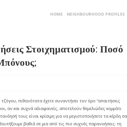
HOME
NEIGHBOURHOOD PROFILES
τήσεις Στοιχηματισμού: Ποσό
Μπόνους;
e τζόγου, πιθανότατα έχετε συναντήσει τον όρο “απαιτήσεις
όροι, αν και συχνά αδιαφανείς, αποτελούν θεμελιώδες κομμάτι
ανόησή τους είναι κρίσιμη για να μεγιστοποιήσετε τα κέρδη σ
βουτήξουμε βαθιά σε μια από τις πιο συχνές παρανοήσεις: τη