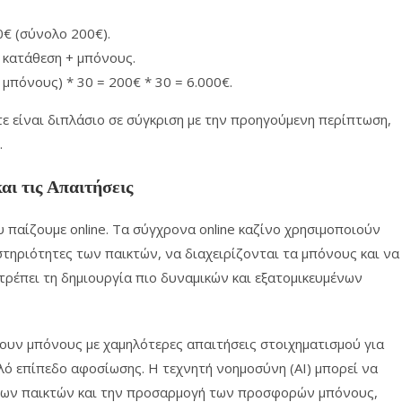
€ (σύνολο 200€).
 κατάθεση + μπόνους.
μπόνους) * 30 = 200€ * 30 = 6.000€.
ε είναι διπλάσιο σε σύγκριση με την προηγούμενη περίπτωση,
.
αι τις Απαιτήσεις
 παίζουμε online. Τα σύγχρονα online καζίνο χρησιμοποιούν
στηριότητες των παικτών, να διαχειρίζονται τα μπόνους και να
τρέπει τη δημιουργία πιο δυναμικών και εξατομικευμένων
ουν μπόνους με χαμηλότερες απαιτήσεις στοιχηματισμού για
λό επίπεδο αφοσίωσης. Η τεχνητή νοημοσύνη (AI) μπορεί να
 των παικτών και την προσαρμογή των προσφορών μπόνους,