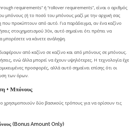
rough requirements” ή “rollover requirements”, είναι ο αριθμός
υ μπόνους (ή το ποσό του μπόνους μαζί με την αρχική σας
 που προκύπτουν από αυτό. Για παράδειγμα, αν ένα καζίνο
σεις στοιχηματισμού 30x, αυτό σημαίνει ότι πρέπει να
α μπορέσετε να κάνετε ανάληψη.
 διαφέρουν από καζίνο σε καζίνο και από μπόνους σε μπόνους.
ήσεις, ενώ άλλα μπορεί να έχουν υψηλότερες. Η τεχνολογία έχε
ομικευμένες προσφορές, αλλά αυτό σημαίνει επίσης ότι οι
νωση των όρων.
ση + Μπόνους
ίνο χρησιμοποιούν δύο βασικούς τρόπους για να ορίσουν τις
πόνους (Bonus Amount Only)