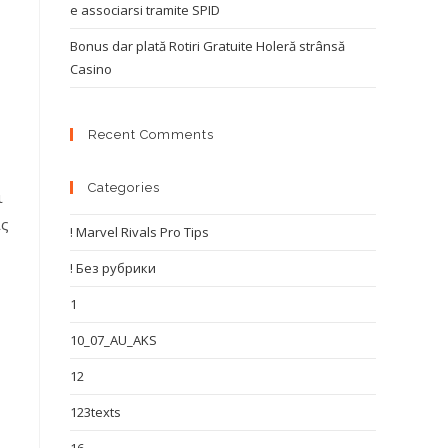
e associarsi tramite SPID
Bonus dar plată Rotiri Gratuite Holeră strânsă
Casino
Recent Comments
Categories
ι
ις
! Marvel Rivals Pro Tips
! Без рубрики
1
10_07_AU_AKS
12
123texts