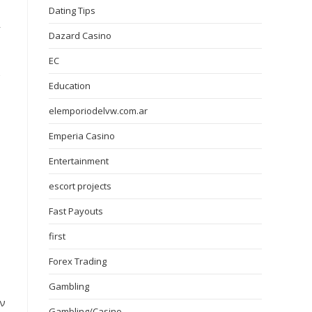
Dating Tips
ι
Dazard Casino
EC
+
Education
elemporiodelvw.com.ar
Emperia Casino
Entertainment
escort projects
Fast Payouts
first
Forex Trading
Gambling
υν
Gambling/Casino