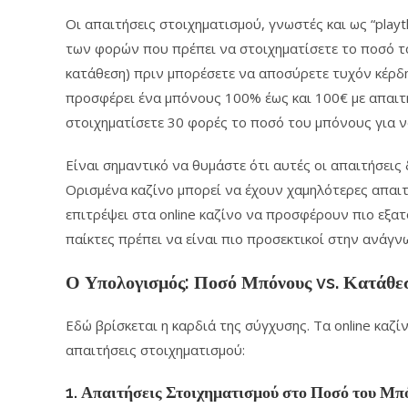
Οι απαιτήσεις στοιχηματισμού, γνωστές και ως “playth
των φορών που πρέπει να στοιχηματίσετε το ποσό το
κατάθεση) πριν μπορέσετε να αποσύρετε τυχόν κέρδη
προσφέρει ένα μπόνους 100% έως και 100€ με απαιτή
στοιχηματίσετε 30 φορές το ποσό του μπόνους για ν
Είναι σημαντικό να θυμάστε ότι αυτές οι απαιτήσεις
Ορισμένα καζίνο μπορεί να έχουν χαμηλότερες απαιτ
επιτρέψει στα online καζίνο να προσφέρουν πιο εξατ
παίκτες πρέπει να είναι πιο προσεκτικοί στην ανάγ
Ο Υπολογισμός: Ποσό Μπόνους vs. Κατάθε
Εδώ βρίσκεται η καρδιά της σύγχυσης. Τα online καζ
απαιτήσεις στοιχηματισμού:
1. Απαιτήσεις Στοιχηματισμού στο Ποσό του Μ