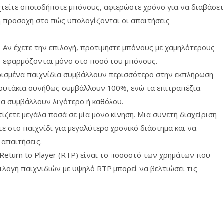
τείτε οποιοδήποτε μπόνους, αφιερώστε χρόνο για να διαβάσε
ρη προσοχή στο πώς υπολογίζονται οι απαιτήσεις
:
Αν έχετε την επιλογή, προτιμήστε μπόνους με χαμηλότερους
που εφαρμόζονται μόνο στο ποσό του μπόνους.
ισμένα παιχνίδια συμβάλλουν περισσότερο στην εκπλήρωση
ουτάκια συνήθως συμβάλλουν 100%, ενώ τα επιτραπέζια
 να συμβάλλουν λιγότερο ή καθόλου.
ζετε μεγάλα ποσά σε μία μόνο κίνηση. Μια συνετή διαχείριση
ε στο παιχνίδι για μεγαλύτερο χρονικό διάστημα και να
 απαιτήσεις.
Return to Player (RTP) είναι το ποσοστό των χρημάτων που
ιλογή παιχνιδιών με υψηλό RTP μπορεί να βελτιώσει τις