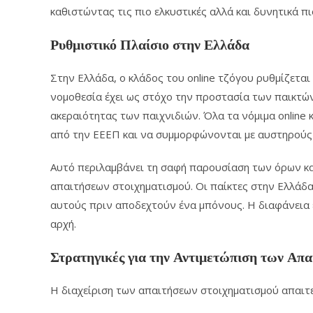
καθιστώντας τις πιο ελκυστικές αλλά και δυνητικά πι
Ρυθμιστικό Πλαίσιο στην Ελλάδα
Στην Ελλάδα, ο κλάδος του online τζόγου ρυθμίζετα
νομοθεσία έχει ως στόχο την προστασία των παικτώ
ακεραιότητας των παιχνιδιών. Όλα τα νόμιμα online
από την ΕΕΕΠ και να συμμορφώνονται με αυστηρούς
Αυτό περιλαμβάνει τη σαφή παρουσίαση των όρων 
απαιτήσεων στοιχηματισμού. Οι παίκτες στην Ελλάδα
αυτούς πριν αποδεχτούν ένα μπόνους. Η διαφάνεια ε
αρχή.
Στρατηγικές για την Αντιμετώπιση των Απ
Η διαχείριση των απαιτήσεων στοιχηματισμού απαιτε