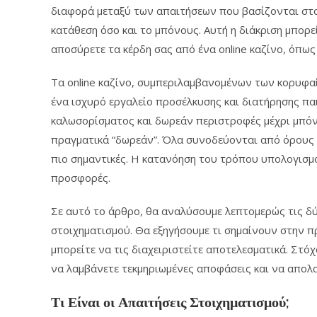
διαφορά μεταξύ των απαιτήσεων που βασίζονται στ
κατάθεση όσο και το μπόνους. Αυτή η διάκριση μπορε
αποσύρετε τα κέρδη σας από ένα online καζίνο, όπω
Τα online καζίνο, συμπεριλαμβανομένων των κορυφ
ένα ισχυρό εργαλείο προσέλκυσης και διατήρησης πα
καλωσορίσματος και δωρεάν περιστροφές μέχρι μπό
πραγματικά “δωρεάν”. Όλα συνοδεύονται από όρους κα
πιο σημαντικές. Η κατανόηση του τρόπου υπολογισμού
προσφορές.
Σε αυτό το άρθρο, θα αναλύσουμε λεπτομερώς τις δ
στοιχηματισμού. Θα εξηγήσουμε τι σημαίνουν στην π
μπορείτε να τις διαχειριστείτε αποτελεσματικά. Στόχ
να λαμβάνετε τεκμηριωμένες αποφάσεις και να απολα
Τι Είναι οι Απαιτήσεις Στοιχηματισμού;