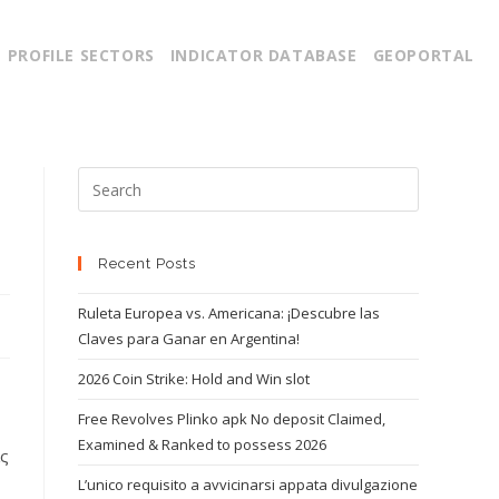
PROFILE SECTORS
INDICATOR DATABASE
GEOPORTAL
Recent Posts
Ruleta Europea vs. Americana: ¡Descubre las
Claves para Ganar en Argentina!
2026 Coin Strike: Hold and Win slot
Free Revolves Plinko apk No deposit Claimed,
Examined & Ranked to possess 2026
ας
L’unico requisito a avvicinarsi appata divulgazione