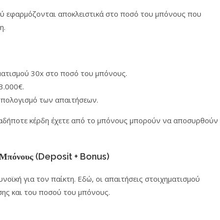
μού εφαρμόζονται αποκλειστικά στο ποσό του μπόνους που
η.
ματισμού 30x στο ποσό του μπόνους.
3.000€.
υπολογισμό των απαιτήσεων.
οιαδήποτε κέρδη έχετε από το μπόνους μπορούν να αποσυρθούν
+ Μπόνους (Deposit + Bonus)
υνοϊκή για τον παίκτη. Εδώ, οι απαιτήσεις στοιχηματισμού
σης και του ποσού του μπόνους.