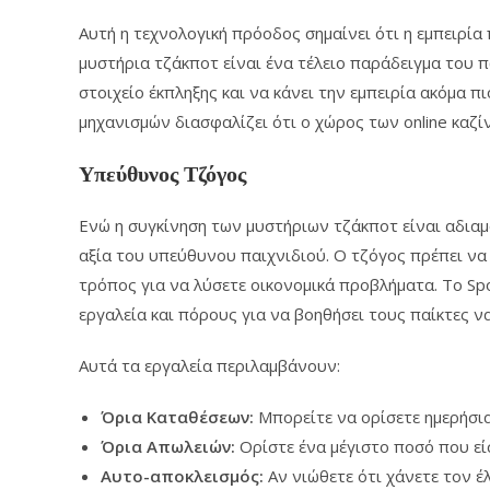
Αυτή η τεχνολογική πρόοδος σημαίνει ότι η εμπειρία 
μυστήρια τζάκποτ είναι ένα τέλειο παράδειγμα του π
στοιχείο έκπληξης και να κάνει την εμπειρία ακόμα 
μηχανισμών διασφαλίζει ότι ο χώρος των online καζί
Υπεύθυνος Τζόγος
Ενώ η συγκίνηση των μυστήριων τζάκποτ είναι αδιαμ
αξία του υπεύθυνου παιχνιδιού. Ο τζόγος πρέπει να 
τρόπος για να λύσετε οικονομικά προβλήματα. Το Sp
εργαλεία και πόρους για να βοηθήσει τους παίκτες ν
Αυτά τα εργαλεία περιλαμβάνουν:
Όρια Καταθέσεων:
Μπορείτε να ορίσετε ημερήσια,
Όρια Απωλειών:
Ορίστε ένα μέγιστο ποσό που είσ
Αυτο-αποκλεισμός:
Αν νιώθετε ότι χάνετε τον έ