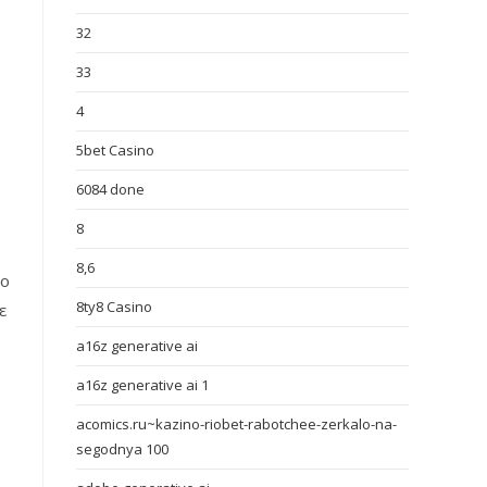
32
33
4
5bet Casino
6084 done
8
8,6
το
8ty8 Casino
ε
a16z generative ai
a16z generative ai 1
acomics.ru~kazino-riobet-rabotchee-zerkalo-na-
segodnya 100