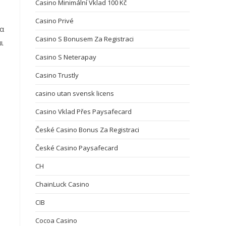
Casino Minimální Vklad 100 Kč
Casino Privé
να
Casino S Bonusem Za Registraci
ι
Casino S Neterapay
Casino Trustly
casino utan svensk licens
Casino Vklad Přes Paysafecard
ς
České Casino Bonus Za Registraci
České Casino Paysafecard
CH
ChainLuck Casino
CIB
Cocoa Casino