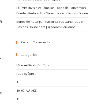
El Límite Invisible: Cómo los Topes de Conversión
Pueden Reducir Tus Ganancias en Casinos Online
 η
Bonos de Recarga: ¡Maximiza Tus Ganancias en
Casinos Online para Jugadores Peruanos!
Recent Comments
Categories
ς
! Marvel Rivals Pro Tips
! Без рубрики
1
10_07_AU_AKS
ση
11