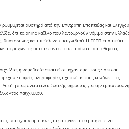
ν ρυθμίζεται αυστηρά από την Επιτροπή Εποπτείας και Ελέγχο
λίζει ότι τα online καζίνο που λειτουργούν νόμιμα στην Ελλάδ
, δικαιοσύνης και υπεύθυνου παιχνιδιού. Η ΕΕΕΠ εποπτεύει
 των παρόχων, προστατεύοντας τους παίκτες από αθέμιτες
αιχνίδια, η νομοθεσία απαιτεί οι μηχανισμοί τους να είναι
παρέχουν σαφείς πληροφορίες σχετικά με τους κανόνες, τις
 Αυτή η διαφάνεια είναι ζωτικής σημασίας για την εμπιστοσύν
άλλοντος παιχνιδιού.
επτα, υπάρχουν ορισμένες στρατηγικές που μπορείτε να
α τα κερδίσετε και να απολαύσετε την εμπειρία στο έπακρο: