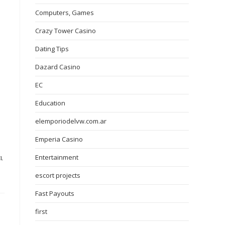
Computers, Games
Crazy Tower Сasino
Dating Tips
Dazard Casino
EC
Education
elemporiodelvw.com.ar
Emperia Casino
ι
Entertainment
escort projects
Fast Payouts
first