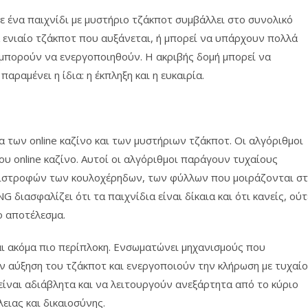
 ένα παιχνίδι με μυστήριο τζάκποτ συμβάλλει στο συνολικό
α ενιαίο τζάκποτ που αυξάνεται, ή μπορεί να υπάρχουν πολλά
ου μπορούν να ενεργοποιηθούν. Η ακριβής δομή μπορεί να
αραμένει η ίδια: η έκπληξη και η ευκαιρία.
α των online καζίνο και των μυστήριων τζάκποτ. Οι αλγόριθμοι
ου online καζίνο. Αυτοί οι αλγόριθμοι παράγουν τυχαίους
ριστροφών των κουλοχέρηδων, των φύλλων που μοιράζονται σ
 διασφαλίζει ότι τα παιχνίδια είναι δίκαια και ότι κανείς, ούτ
ο αποτέλεσμα.
αι ακόμα πιο περίπλοκη. Ενσωματώνει μηχανισμούς που
ν αύξηση του τζάκποτ και ενεργοποιούν την κλήρωση με τυχαίο
είναι αδιάβλητα και να λειτουργούν ανεξάρτητα από το κύριο
ειας και δικαιοσύνης.