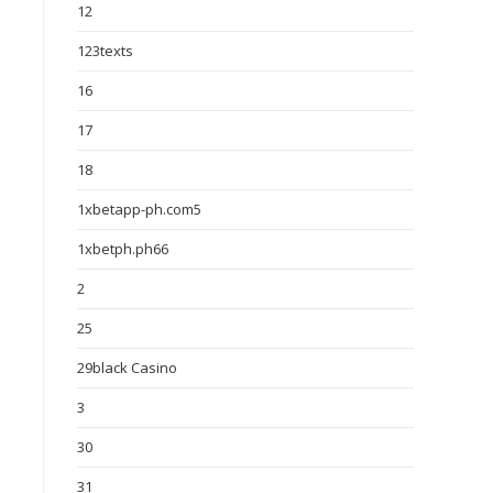
12
123texts
16
17
18
1xbetapp-ph.com5
1xbetph.ph66
2
25
29black Casino
3
30
31