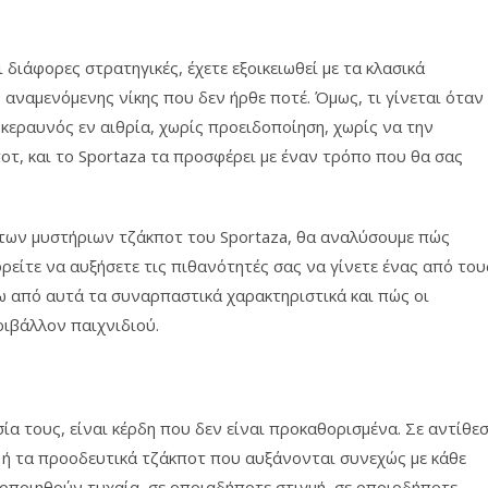
ι διάφορες στρατηγικές, έχετε εξοικειωθεί με τα κλασικά
 αναμενόμενης νίκης που δεν ήρθε ποτέ. Όμως, τι γίνεται όταν
 κεραυνός εν αιθρία, χωρίς προειδοποίηση, χωρίς να την
ποτ, και το Sportaza τα προσφέρει με έναν τρόπο που θα σας
 των μυστήριων τζάκποτ του Sportaza, θα αναλύσουμε πώς
ορείτε να αυξήσετε τις πιθανότητές σας να γίνετε ένας από του
ω από αυτά τα συναρπαστικά χαρακτηριστικά και πώς οι
ριβάλλον παιχνιδιού.
α τους, είναι κέρδη που δεν είναι προκαθορισμένα. Σε αντίθε
 ή τα προοδευτικά τζάκποτ που αυξάνονται συνεχώς με κάθε
οποιηθούν τυχαία, σε οποιαδήποτε στιγμή, σε οποιοδήποτε