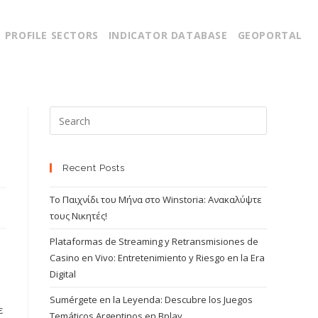
PROFILE SECTORS
INDICATOR DATABASE
GEOPORTAL
Recent Posts
Το Παιχνίδι του Μήνα στο Winstoria: Ανακαλύψτε
τους Νικητές!
Plataformas de Streaming y Retransmisiones de
ς
Casino en Vivo: Entretenimiento y Riesgo en la Era
Digital
Sumérgete en la Leyenda: Descubre los Juegos
ε
Temáticos Argentinos en Bplay