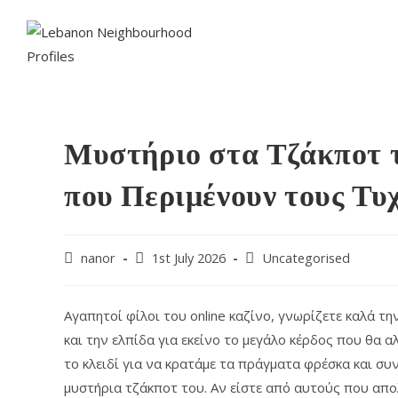
Μυστήριο στα Τζάκποτ τ
που Περιμένουν τους Τυ
nanor
1st July 2026
Uncategorised
Αγαπητοί φίλοι του online καζίνο, γνωρίζετε καλά τ
και την ελπίδα για εκείνο το μεγάλο κέρδος που θα α
το κλειδί για να κρατάμε τα πράγματα φρέσκα και συ
μυστήρια τζάκποτ του. Αν είστε από αυτούς που απο