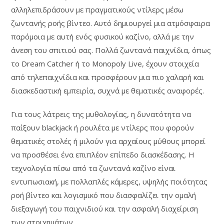
αλληλεπιδράσουν με πραγματικούς ντίλερς μέσω
ζωντανής ροής βίντεο. Αυτό δημιουργεί μια ατμόσφαιρα
παρόμοια με αυτή ενός φυσικού καζίνο, αλλά με την
άνεση του σπιτιού σας. Πολλά ζωντανά παιχνίδια, όπως
το Dream Catcher ή το Monopoly Live, έχουν στοιχεία
από τηλεπαιχνίδια και προσφέρουν μια πιο χαλαρή και
διασκεδαστική εμπειρία, συχνά με θεματικές αναφορές.
Για τους λάτρεις της μυθολογίας, η δυνατότητα να
παίξουν blackjack ή ρουλέτα με ντίλερς που φορούν
θεματικές στολές ή μιλούν για αρχαίους μύθους μπορεί
να προσθέσει ένα επιπλέον επίπεδο διασκέδασης. Η
τεχνολογία πίσω από τα ζωντανά καζίνο είναι
εντυπωσιακή, με πολλαπλές κάμερες, υψηλής ποιότητας
ροή βίντεο και λογισμικό που διασφαλίζει την ομαλή
διεξαγωγή του παιχνιδιού και την ασφαλή διαχείριση
των στοιχημάτων.