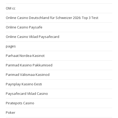
OM cc
Online Casino Deutschland für Schweizer 2026: Top 3 Test
Online Casino Paysafe
Online Casino Vklad Paysafecard
pages
Parhaat Nordea Kasinot
Parimad Kasiino Pakkumised
Parimad Välismaa Kasiinod
Paynplay Kasiino Eesti
Paysafecard Vklad Casino
Piratepots Casino
Poker