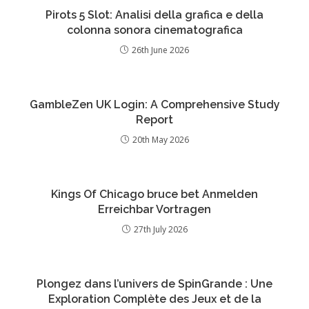
Pirots 5 Slot: Analisi della grafica e della
colonna sonora cinematografica
26th June 2026
GambleZen UK Login: A Comprehensive Study
Report
20th May 2026
Kings Of Chicago bruce bet Anmelden
Erreichbar Vortragen
27th July 2026
Plongez dans l’univers de SpinGrande : Une
Exploration Complète des Jeux et de la