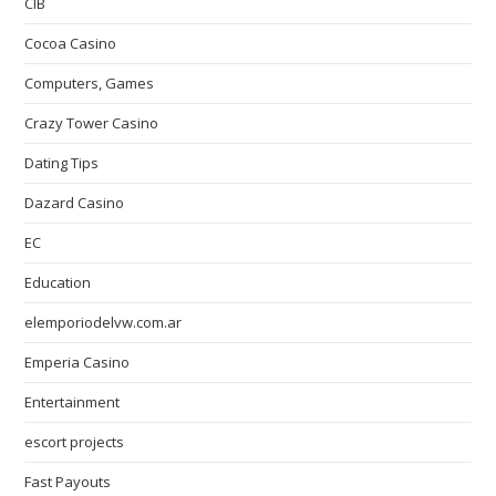
CIB
Cocoa Casino
Computers, Games
Crazy Tower Сasino
Dating Tips
Dazard Casino
EC
Education
elemporiodelvw.com.ar
Emperia Casino
Entertainment
escort projects
Fast Payouts