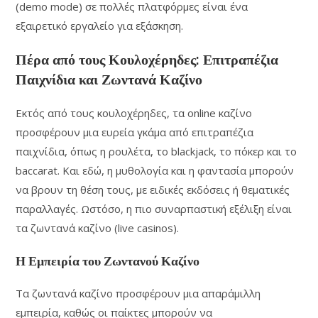
(demo mode) σε πολλές πλατφόρμες είναι ένα
εξαιρετικό εργαλείο για εξάσκηση.
Πέρα από τους Κουλοχέρηδες: Επιτραπέζια
Παιχνίδια και Ζωντανά Καζίνο
Εκτός από τους κουλοχέρηδες, τα online καζίνο
προσφέρουν μια ευρεία γκάμα από επιτραπέζια
παιχνίδια, όπως η ρουλέτα, το blackjack, το πόκερ και το
baccarat. Και εδώ, η μυθολογία και η φαντασία μπορούν
να βρουν τη θέση τους, με ειδικές εκδόσεις ή θεματικές
παραλλαγές. Ωστόσο, η πιο συναρπαστική εξέλιξη είναι
τα ζωντανά καζίνο (live casinos).
Η Εμπειρία του Ζωντανού Καζίνο
Τα ζωντανά καζίνο προσφέρουν μια απαράμιλλη
εμπειρία, καθώς οι παίκτες μπορούν να