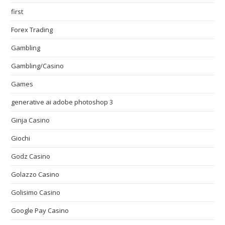
first
Forex Trading
Gambling
Gambling/Casino
Games
generative ai adobe photoshop 3
Ginja Casino
Giochi
Godz Casino
Golazzo Casino
Golisimo Casino
Google Pay Casino