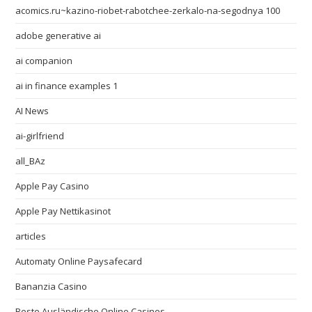
acomics.ru~kazino-riobet-rabotchee-zerkalo-na-segodnya 100
adobe generative ai
ai companion
ai in finance examples 1
AI News
ai-girlfriend
all_BAz
Apple Pay Casino
Apple Pay Nettikasinot
articles
Automaty Online Paysafecard
Bananzia Casino
Beste Ausländische Online Casinos