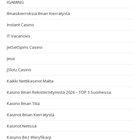
IGAMING
Ilmaiskierroksia Ilman Kierrätystä
Instant Casino
IT Vacancies
JetSetSpins Casino
Jeux
JSlotz Casino
Kaikki Nettikasinot Malta
Kasino Ilman Rekisteröitymistä 2026 – TOP 3 Suomessa
Kasino Ilman Tiliä
Kasinot Ilman Kierrätystä
Kasinot Netissä
Kasyno Bez Weryfikacji