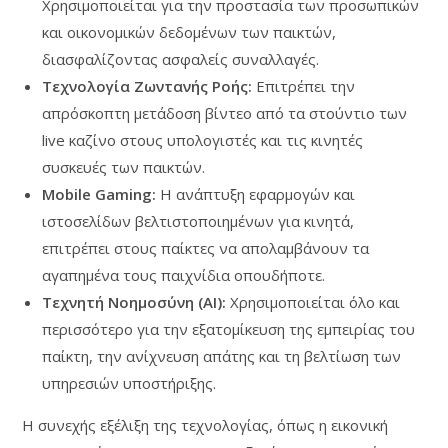
Χρησιμοποιείται για την προστασία των προσωπικών
και οικονομικών δεδομένων των παικτών,
διασφαλίζοντας ασφαλείς συναλλαγές.
Τεχνολογία Ζωντανής Ροής:
Επιτρέπει την
απρόσκοπτη μετάδοση βίντεο από τα στούντιο των
live καζίνο στους υπολογιστές και τις κινητές
συσκευές των παικτών.
Mobile Gaming:
Η ανάπτυξη εφαρμογών και
ιστοσελίδων βελτιστοποιημένων για κινητά,
επιτρέπει στους παίκτες να απολαμβάνουν τα
αγαπημένα τους παιχνίδια οπουδήποτε.
Τεχνητή Νοημοσύνη (AI):
Χρησιμοποιείται όλο και
περισσότερο για την εξατομίκευση της εμπειρίας του
παίκτη, την ανίχνευση απάτης και τη βελτίωση των
υπηρεσιών υποστήριξης.
Η συνεχής εξέλιξη της τεχνολογίας, όπως η εικονική