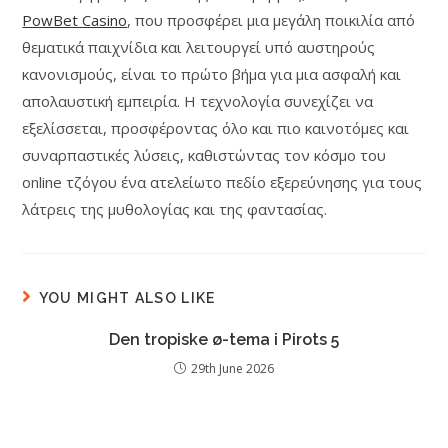
PowBet Casino
, που προσφέρει μια μεγάλη ποικιλία από
θεματικά παιχνίδια και λειτουργεί υπό αυστηρούς
κανονισμούς, είναι το πρώτο βήμα για μια ασφαλή και
απολαυστική εμπειρία. Η τεχνολογία συνεχίζει να
εξελίσσεται, προσφέροντας όλο και πιο καινοτόμες και
συναρπαστικές λύσεις, καθιστώντας τον κόσμο του
online τζόγου ένα ατελείωτο πεδίο εξερεύνησης για τους
λάτρεις της μυθολογίας και της φαντασίας.
YOU MIGHT ALSO LIKE
Den tropiske ø-tema i Pirots 5
29th June 2026