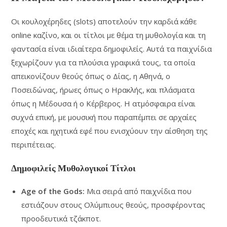
Οι κουλοχέρηδες (slots) αποτελούν την καρδιά κάθε
online καζίνο, και οι τίτλοι με θέμα τη μυθολογία και τη
φαντασία είναι ιδιαίτερα δημοφιλείς. Αυτά τα παιχνίδια
ξεχωρίζουν για τα πλούσια γραφικά τους, τα οποία
απεικονίζουν θεούς όπως ο Δίας, η Αθηνά, ο
Ποσειδώνας, ήρωες όπως ο Ηρακλής, και πλάσματα
όπως η Μέδουσα ή ο Κέρβερος. Η ατμόσφαιρα είναι
συχνά επική, με μουσική που παραπέμπει σε αρχαίες
εποχές και ηχητικά εφέ που ενισχύουν την αίσθηση της
περιπέτειας.
Δημοφιλείς Μυθολογικοί Τίτλοι
Age of the Gods:
Μια σειρά από παιχνίδια που
εστιάζουν στους Ολύμπιους θεούς, προσφέροντας
προοδευτικά τζάκποτ.