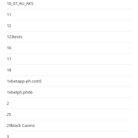
10_07_AU_AKS
11
12
123texts
16
17
18
1xbetapp-ph.com5
1xbetph.ph66
2
25
29black Casino
3