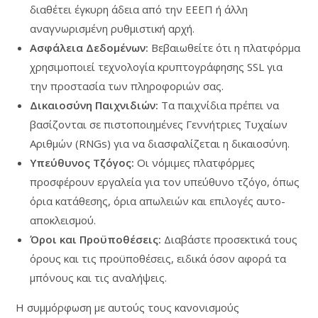
διαθέτει έγκυρη άδεια από την ΕΕΕΠ ή άλλη
αναγνωρισμένη ρυθμιστική αρχή.
Ασφάλεια Δεδομένων:
Βεβαιωθείτε ότι η πλατφόρμα
χρησιμοποιεί τεχνολογία κρυπτογράφησης SSL για
την προστασία των πληροφοριών σας.
Δικαιοσύνη Παιχνιδιών:
Τα παιχνίδια πρέπει να
βασίζονται σε πιστοποιημένες Γεννήτριες Τυχαίων
Αριθμών (RNGs) για να διασφαλίζεται η δικαιοσύνη.
Υπεύθυνος Τζόγος:
Οι νόμιμες πλατφόρμες
προσφέρουν εργαλεία για τον υπεύθυνο τζόγο, όπως
όρια κατάθεσης, όρια απωλειών και επιλογές αυτο-
αποκλεισμού.
Όροι και Προϋποθέσεις:
Διαβάστε προσεκτικά τους
όρους και τις προϋποθέσεις, ειδικά όσον αφορά τα
μπόνους και τις αναλήψεις.
Η συμμόρφωση με αυτούς τους κανονισμούς