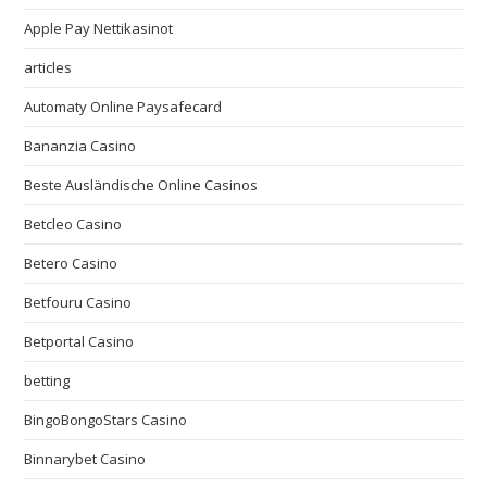
Apple Pay Nettikasinot
articles
Automaty Online Paysafecard
Bananzia Casino
Beste Ausländische Online Casinos
Betcleo Casino
Betero Casino
Betfouru Casino
Betportal Casino
betting
BingoBongoStars Casino
Binnarybet Casino