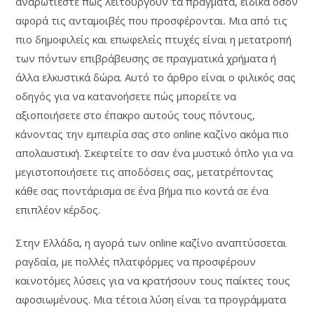
αναρωτιέστε πώς λειτουργούν τα πράγματα, ειδικά όσον
αφορά τις ανταμοιβές που προσφέρονται. Μια από τις
πιο δημοφιλείς και επωφελείς πτυχές είναι η μετατροπή
των πόντων επιβράβευσης σε πραγματικά χρήματα ή
άλλα ελκυστικά δώρα. Αυτό το άρθρο είναι ο φιλικός σας
οδηγός για να κατανοήσετε πώς μπορείτε να
αξιοποιήσετε στο έπακρο αυτούς τους πόντους,
κάνοντας την εμπειρία σας στο online καζίνο ακόμα πιο
απολαυστική. Σκεφτείτε το σαν ένα μυστικό όπλο για να
μεγιστοποιήσετε τις αποδόσεις σας, μετατρέποντας
κάθε σας ποντάρισμα σε ένα βήμα πιο κοντά σε ένα
επιπλέον κέρδος.
Στην Ελλάδα, η αγορά των online καζίνο αναπτύσσεται
ραγδαία, με πολλές πλατφόρμες να προσφέρουν
καινοτόμες λύσεις για να κρατήσουν τους παίκτες τους
αφοσιωμένους. Μια τέτοια λύση είναι τα προγράμματα