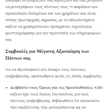
δικαίωμα να γνωρίζουν πώς κερδίζουν και πώς μπορούν
να μετατρέψουν τους πόντους τους. Η ασφάλεια των
προσωπικών δεδομένων και των χρημάτων σας είναι
επίσης πρωταρχικής σημασίας, με τα αδειοδοτημένα
καζίνο να χρησιμοποιούν προηγμένες τεχνολογίες
κρυπτογράφησης για την προστασία των πληροφοριών
σας.
Συμβουλές για Μέγιστη Αξιοποίηση των
Πόντων σας
Για να αξιοποιήσετε στο έπακρο τους πόντους
επιβράβευσης, ακολουθήστε αυτές τις απλές συμβουλές:
Διαβάστε τους Όρους και τις Προϋποθέσεις:
Κάθε
καζίνο έχει τους δικούς του κανόνες για τους
πόντους επιβράβευσης. Βεβαιωθείτε ότι κατανοείτε
πώς κερδίζονται, πώς μετατρέπονται και αν