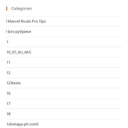
Categories
! Marvel Rivals Pro Tips
! Без рубрики
1
10_07_AU_AKS
11
12
123texts
16
17
18
1xbetapp-ph.com5