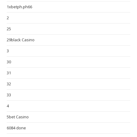
1xbetph.ph66
2
25
29black Casino
3
30
31
32
33
4
5bet Casino
6084 done