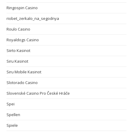
Ringospin Casino
riobet_zerkalo_na_segodnya
Roulo Casino
Royaldogs Casino
Siirto Kasinot
Siru Kasinot
Siru Mobile Kasinot
Slotorado Casino
Slovenské Casino Pro České Hráče
Spei
Spellen
Spiele