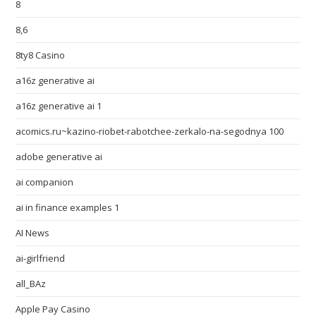
8
8,6
8ty8 Casino
a16z generative ai
a16z generative ai 1
acomics.ru~kazino-riobet-rabotchee-zerkalo-na-segodnya 100
adobe generative ai
ai companion
ai in finance examples 1
AI News
ai-girlfriend
all_BAz
Apple Pay Casino