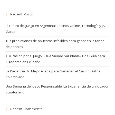
Recent Posts
El Futuro del Juego en Argentina: Casinos Online, Tecnología y ¡A
Ganar!
Tus predicciones de apuestas infalibles para ganar en la tanda
de penaltis
¿Tu Pasión por el Juego Sigue Siendo Saludable? Una Guía para
Jugadores en Ecuador
La Paciencia: Tu Mejor Aliada para Ganar en el Casino Online
Colombiano
Una Semana de Juego Responsable: La Experiencia de un Jugador
Ecuatoriano
Recent Comments