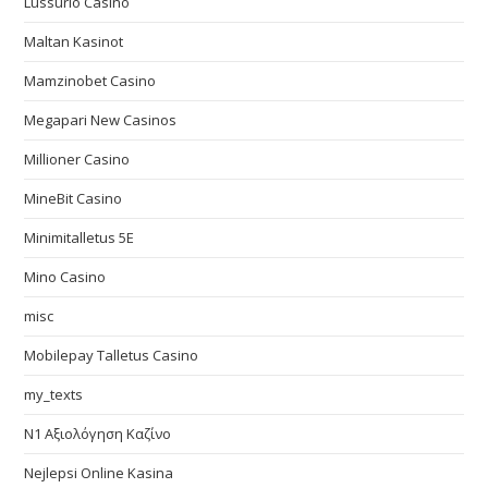
Lussurio Casino
Maltan Kasinot
Mamzinobet Casino
Megapari New Casinos
Millioner Casino
MineBit Casino
Minimitalletus 5E
Mino Casino
misc
Mobilepay Talletus Casino
my_texts
N1 Αξιολόγηση Καζίνο
Nejlepsi Online Kasina