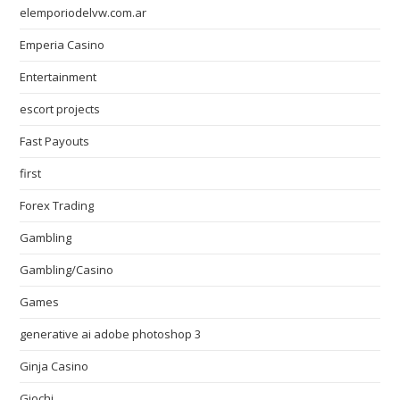
elemporiodelvw.com.ar
Emperia Casino
Entertainment
escort projects
Fast Payouts
first
Forex Trading
Gambling
Gambling/Casino
Games
generative ai adobe photoshop 3
Ginja Casino
Giochi