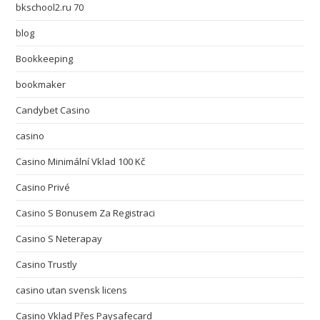
bkschool2.ru 70
blog
Bookkeeping
bookmaker
Candybet Casino
casino
Casino Minimální Vklad 100 Kč
Casino Privé
Casino S Bonusem Za Registraci
Casino S Neterapay
Casino Trustly
casino utan svensk licens
Casino Vklad Přes Paysafecard