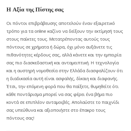
Η Αξία της Πίστης σας
Οι πόντοι επιβράβευσης αποτελούν έναν εξαιρετικό
τρόπο για τα online καζίνο να δείξουν την εκτίμησή τους
στους παίκτες τους. Μετατρέποντας αυτούς τους
πόντους σε χρήματα ή δώρα, όχι μόνο αυξάνετε τις
πιθανότητες κέρδους σας, αλλά κάνετε και την εμπειρία
σας πιο διασκεδαστική και ανταμειπτική. Η τεχνολογία
και η αυστηρή νομοθεσία στην Ελλάδα διασφαλίζουν ότι
η διαδικασία αυτή είναι ασφαλής, δίκαιη και διαφανής.
Έτσι, την επόμενη φορά που θα παίξετε, θυμηθείτε ότι
κάθε ποντάρισμα μπορεί να σας φέρει ένα βήμα πιο
κοντά σε επιπλέον ανταμοιβές. Απολαύστε το παιχνίδι
σας υπεύθυνα και αξιοποιήστε στο έπακρο τους
πόντους σας!