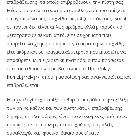
επιβράβευσης, τα οποία επιβραβεύουν την πίστη σας.
Μέσα από αυτά τα συστήματα, κάθε φορά που παίζετε
τα αγαπημένα σας παιχνίδια, κερδίζετε πόντους. Αυτοί
οι πόντοι δεν είναι απλώς αριθμοί, αλλά μπορούν να
μετατραπούν σε κάτι απτό, είτε σε χρήματα που
μπορείτε να χρησιμοποιήσετε για περαιτέρω παιχνίδι,
είτε ακόμα και σε πραγματικά μετρητά που μπορείτε να
αποσύρετε. Μια εξαιρετική πλατφόρμα που προσφέρει
τέτοιου είδους ανταμοιβές είναι το
https://play-
frumzi.gr/el-gr/
, όπου η αφοσίωσή σας αναγνωρίζεται και
επιβραβεύεται.
Η τεχνολογία έχει παίξει καθοριστικό ρόλο στην εξέλιξη
των online καζίνο και των συστημάτων επιβράβευσης.
Σήμερα, οι πλατφόρμες είναι πιο εξελιγμένες από ποτέ,
προσφέροντας ομαλή εμπειρία χρήσης, ασφαλείς
συναλλαγές και, φυσικά, δίκαια συστήματα