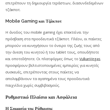
επιτρέπουν τη δημιουργία τεράστιων, διασυνδεδεμένων
τζάκποτ.
Mobile Gaming και Τζάκποτ
Η άνοδος του mobile gaming έχει επεκτείνει την
πρόσβαση στα προοδευτικά τζάκποτ. Πλέον, οι παίκτες
μπορούν να κυνηγήσουν το όνειρο της ζωής τους από
την άνεση του κινητού ή του tablet τους, οπουδήποτε
και οποτεδήποτε. Οι πλατφόρμες όπως το
VulkanVegas
προσφέρουν βελτιστοποιημένες εμπειρίες για κινητές
συσκευές, επιτρέποντας στους παίκτες να
απολαμβάνουν τα αγαπημένα τους προοδευτικά
παιχνίδια χωρίς συμβιβασμούς.
Ρυθμιστικό Πλαίσιο και Ασφάλεια
Η Σημασία της Ρύθμισης