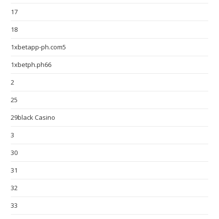
17
18
1xbetapp-ph.com5
1xbetph.ph66
2
25
29black Casino
3
30
31
32
33