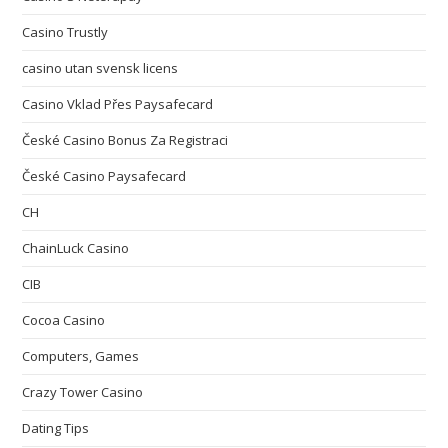
Casino Trustly
casino utan svensk licens
Casino Vklad Přes Paysafecard
České Casino Bonus Za Registraci
České Casino Paysafecard
CH
ChainLuck Casino
CIB
Cocoa Casino
Computers, Games
Crazy Tower Сasino
Dating Tips