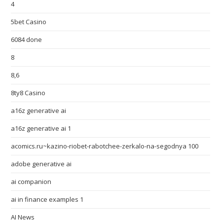
4
5bet Casino
6084 done
8
8,6
8ty8 Casino
a16z generative ai
a16z generative ai 1
acomics.ru~kazino-riobet-rabotchee-zerkalo-na-segodnya 100
adobe generative ai
ai companion
ai in finance examples 1
AI News