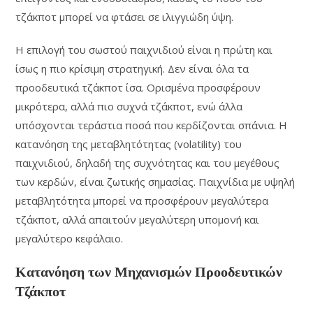
τζάκποτ μπορεί να φτάσει σε ιλιγγιώδη ύψη.
Η επιλογή του σωστού παιχνιδιού είναι η πρώτη και
ίσως η πιο κρίσιμη στρατηγική. Δεν είναι όλα τα
προοδευτικά τζάκποτ ίσα. Ορισμένα προσφέρουν
μικρότερα, αλλά πιο συχνά τζάκποτ, ενώ άλλα
υπόσχονται τεράστια ποσά που κερδίζονται σπάνια. Η
κατανόηση της μεταβλητότητας (volatility) του
παιχνιδιού, δηλαδή της συχνότητας και του μεγέθους
των κερδών, είναι ζωτικής σημασίας. Παιχνίδια με υψηλή
μεταβλητότητα μπορεί να προσφέρουν μεγαλύτερα
τζάκποτ, αλλά απαιτούν μεγαλύτερη υπομονή και
μεγαλύτερο κεφάλαιο.
Κατανόηση των Μηχανισμών Προοδευτικών
Τζάκποτ