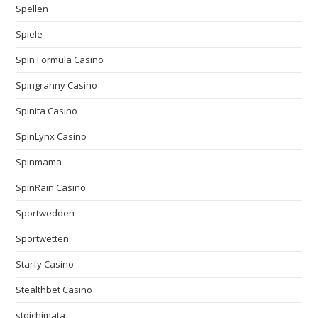
Spellen
Spiele
Spin Formula Casino
Spingranny Casino
Spinita Casino
SpinLynx Casino
Spinmama
SpinRain Casino
Sportwedden
Sportwetten
Starfy Casino
Stealthbet Casino
stoichimata