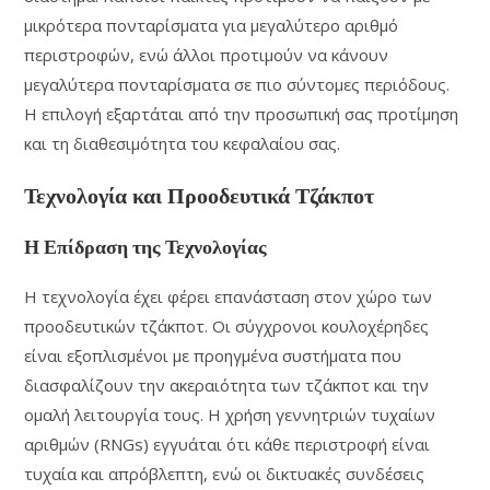
μικρότερα πονταρίσματα για μεγαλύτερο αριθμό
περιστροφών, ενώ άλλοι προτιμούν να κάνουν
μεγαλύτερα πονταρίσματα σε πιο σύντομες περιόδους.
Η επιλογή εξαρτάται από την προσωπική σας προτίμηση
και τη διαθεσιμότητα του κεφαλαίου σας.
Τεχνολογία και Προοδευτικά Τζάκποτ
Η Επίδραση της Τεχνολογίας
Η τεχνολογία έχει φέρει επανάσταση στον χώρο των
προοδευτικών τζάκποτ. Οι σύγχρονοι κουλοχέρηδες
είναι εξοπλισμένοι με προηγμένα συστήματα που
διασφαλίζουν την ακεραιότητα των τζάκποτ και την
ομαλή λειτουργία τους. Η χρήση γεννητριών τυχαίων
αριθμών (RNGs) εγγυάται ότι κάθε περιστροφή είναι
τυχαία και απρόβλεπτη, ενώ οι δικτυακές συνδέσεις