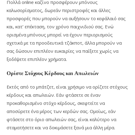
Πολλά online καζίνο προσφέρουν μπόνους
καλωσορίσματος, δωρεάν περιστροφές και άλλες
προσφορές που μπορούν να αυξήσουν το κεφάλαιό σας
και, κατ’ επέκταση, τον χρόνο παιχνιδιού σας. Ενώ
ορισμένα μπόνους μπορεί να έχουν περιορισμούς
σχετικά με τα προοδευτικά τζάκποτ, άλλα μπορούν να
σας δώσουν επιπλέον ευκαιρίες να παίξετε χωρίς να
ξοδέψετε επιπλέον χρήματα.
Ορίστε Στόχους Κέρδους και Απωλειών
Εκτός από το μπάτζετ, είναι χρήσιμο να ορίζετε στόχους
κέρδους και απωλειών. Εάν φτάσετε σε έναν
προκαθορισμένο στόχο κέρδους, σκεφτείτε να
αποσύρετε ένα μέρος των κερδών σας. Ομοίως, εάν
φτάσετε στο όριο απωλειών σας, είναι καλύτερο να
σταματήσετε και να δοκιμάσετε ξανά μια άλλη μέρα.