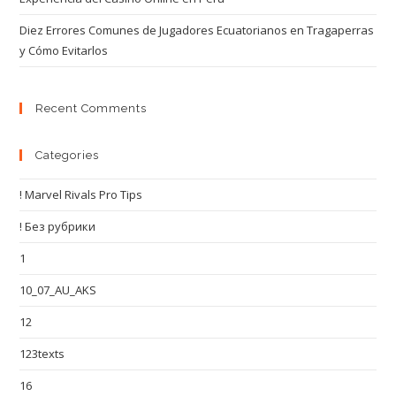
Diez Errores Comunes de Jugadores Ecuatorianos en Tragaperras
y Cómo Evitarlos
Recent Comments
Categories
! Marvel Rivals Pro Tips
! Без рубрики
1
10_07_AU_AKS
12
123texts
16