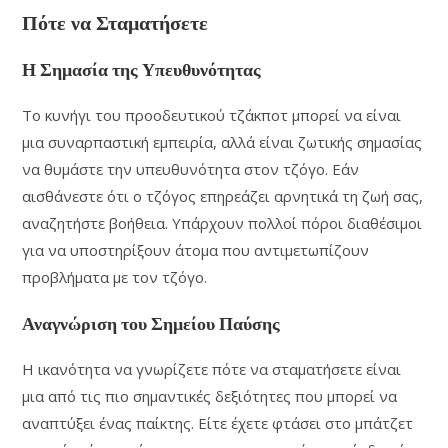
Πότε να Σταματήσετε
Η Σημασία της Υπευθυνότητας
Το κυνήγι του προοδευτικού τζάκποτ μπορεί να είναι
μια συναρπαστική εμπειρία, αλλά είναι ζωτικής σημασίας
να θυμάστε την υπευθυνότητα στον τζόγο. Εάν
αισθάνεστε ότι ο τζόγος επηρεάζει αρνητικά τη ζωή σας,
αναζητήστε βοήθεια. Υπάρχουν πολλοί πόροι διαθέσιμοι
για να υποστηρίξουν άτομα που αντιμετωπίζουν
προβλήματα με τον τζόγο.
Αναγνώριση του Σημείου Παύσης
Η ικανότητα να γνωρίζετε πότε να σταματήσετε είναι
μια από τις πιο σημαντικές δεξιότητες που μπορεί να
αναπτύξει ένας παίκτης. Είτε έχετε φτάσει στο μπάτζετ