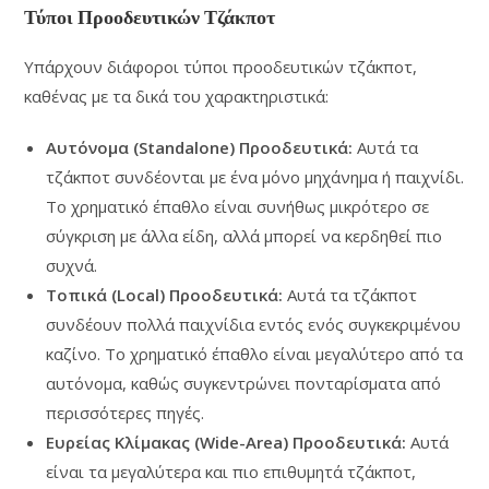
Τύποι Προοδευτικών Τζάκποτ
Υπάρχουν διάφοροι τύποι προοδευτικών τζάκποτ,
καθένας με τα δικά του χαρακτηριστικά:
Αυτόνομα (Standalone) Προοδευτικά:
Αυτά τα
τζάκποτ συνδέονται με ένα μόνο μηχάνημα ή παιχνίδι.
Το χρηματικό έπαθλο είναι συνήθως μικρότερο σε
σύγκριση με άλλα είδη, αλλά μπορεί να κερδηθεί πιο
συχνά.
Τοπικά (Local) Προοδευτικά:
Αυτά τα τζάκποτ
συνδέουν πολλά παιχνίδια εντός ενός συγκεκριμένου
καζίνο. Το χρηματικό έπαθλο είναι μεγαλύτερο από τα
αυτόνομα, καθώς συγκεντρώνει πονταρίσματα από
περισσότερες πηγές.
Ευρείας Κλίμακας (Wide-Area) Προοδευτικά:
Αυτά
είναι τα μεγαλύτερα και πιο επιθυμητά τζάκποτ,