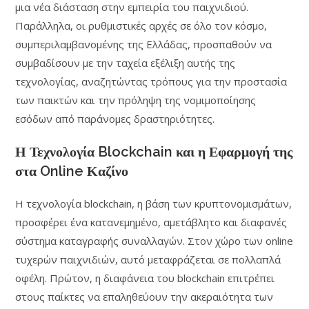
μια νέα διάσταση στην εμπειρία του παιχνιδιού.
Παράλληλα, οι ρυθμιστικές αρχές σε όλο τον κόσμο,
συμπεριλαμβανομένης της Ελλάδας, προσπαθούν να
συμβαδίσουν με την ταχεία εξέλιξη αυτής της
τεχνολογίας, αναζητώντας τρόπους για την προστασία
των παικτών και την πρόληψη της νομιμοποίησης
εσόδων από παράνομες δραστηριότητες.
Η Τεχνολογία Blockchain και η Εφαρμογή της
στα Online Καζίνο
Η τεχνολογία blockchain, η βάση των κρυπτονομισμάτων,
προσφέρει ένα κατανεμημένο, αμετάβλητο και διαφανές
σύστημα καταγραφής συναλλαγών. Στον χώρο των online
τυχερών παιχνιδιών, αυτό μεταφράζεται σε πολλαπλά
οφέλη. Πρώτον, η διαφάνεια του blockchain επιτρέπει
στους παίκτες να επαληθεύουν την ακεραιότητα των