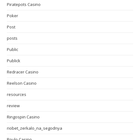
Piratepots Casino
Poker
Post
posts
Public
Publick
Redracer Casino
Reelson Casino
resources
review
Ringospin Casino
riobet_zerkalo_na_segodnya
Roulo Casino