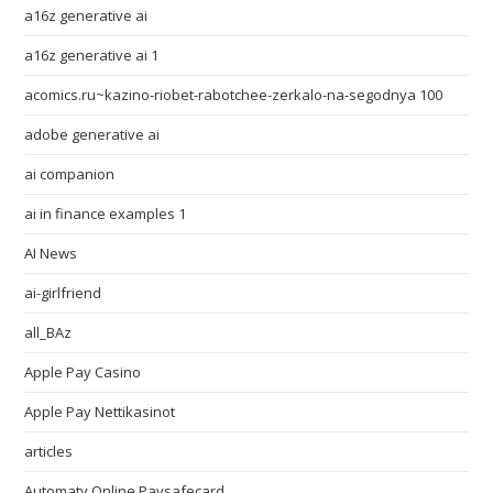
a16z generative ai
a16z generative ai 1
acomics.ru~kazino-riobet-rabotchee-zerkalo-na-segodnya 100
adobe generative ai
ai companion
ai in finance examples 1
AI News
ai-girlfriend
all_BAz
Apple Pay Casino
Apple Pay Nettikasinot
articles
Automaty Online Paysafecard