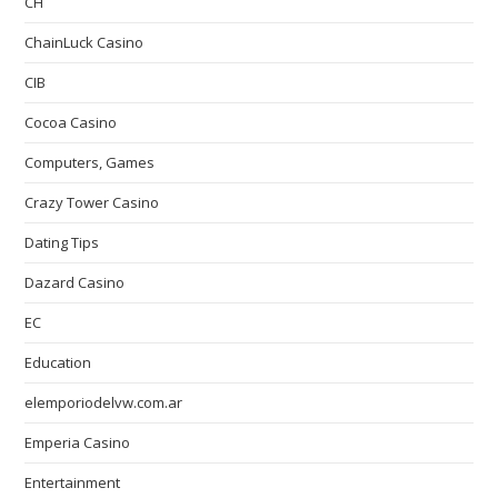
CH
ChainLuck Casino
CIB
Cocoa Casino
Computers, Games
Crazy Tower Сasino
Dating Tips
Dazard Casino
EC
Education
elemporiodelvw.com.ar
Emperia Casino
Entertainment