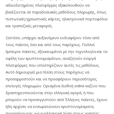
αδειοδοτημένες πλατφόρμες εξακολουθούν να
βασίζονται σε παραδοσιακές μεθόδους πληρωμής, όπως
πιστωτικές/χρεωστικές κάρτες, ηλεκτρονικά πορτοφόλια
και τραπεζικές μεταφορές.
Ωστόσο, υπάρχει αυξανόμενο ενδιαφέρον τόσο από
τους παίκτες όσο και από τους παρόχους. Πολλοί
έμπειροι παίκτες, εξοικειωμένοι με την τεχνολογία και τα
οφέλη των κρυπτονομισμάτων, αναζητούν ενεργά
πλατφόρμες που υποστηρίζουν αυτές τις μεθόδους.
Αυτό δημιουργεί μια πίεση στους παρόχους να
προσαρμοστούν και να προσφέρουν περισσότερες
επιλογές πληρωμών. Ορισμένα διεθνή online καζίνο που
δραστηριοποιούνται στην ελληνική αγορά, ή που
μπορούν να προσεγγιστούν από Έλληνες παίκτες, έχουν
ήδη αρχίσει να ενσωματώνουν κρυπτονομίσματα,
προσφέροντας μια εναλλακτική λύση στους χρήστες