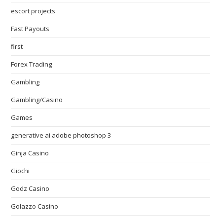
escort projects
Fast Payouts
first
Forex Trading
Gambling
Gambling/Casino
Games
generative ai adobe photoshop 3
Ginja Casino
Giochi
Godz Casino
Golazzo Casino