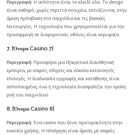
Περιγραφή:
Η απλότητα είναι το κλειδί εδώ. Το design
είναι καθαρό, χωρίς περιττά στοιχεία, εστιάζοντας στην
άμεση πρόσβαση στα παιχνίδια και τις βασικές
λειτουργίες. Η τεχνολογία που χρησιμοποιείται για την
προσαρμογή σε διαφορετικές οθόνες είναι κορυφαία.
7. [Όνομα Casino 7]
Περιγραφή:
Προσφέρει μια εξαιρετικά διαισθητική
εμπειρία, με σαφείς οδηγίες και εύκολα κατανοητές
επιλογές. Η διαδικασία εγγραφής και κατάθεσης είναι
απλοποιημένη, ενώ η τεχνολογία διασφαλίζει την ομαλή
ροή του παιχνιδιού.
8. [Όνομα Casino 8]
Περιγραφή:
Ένα casino που δίνει προτεραιότητα στην
ευκολία χρήσης. Η πλοήγηση είναι άμεση, με σαφείς