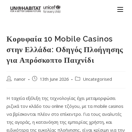
Κορυφαία 10 Mobile Casinos
στην Ελλάδα: Οδηγός Πλοήγησης
για Απρόσκοπτο Παιχνίδι
nanor
13th June 2026
Uncategorised
Η ταχεία εξέλιξη της τεχνολογίας έχει μεταμορφώσει
ριζικά τον κλάδο του online τζόγου, με τα mobile casinos
να βρίσκονται πλέον στο επίκεντρο. Για τους αναλυτές
της αγοράς, η κατανόηση της εμπειρίας χρήστη, και
ειδικότερα της ευκολίας πλοήγησης, είναι κρίσιμη για την