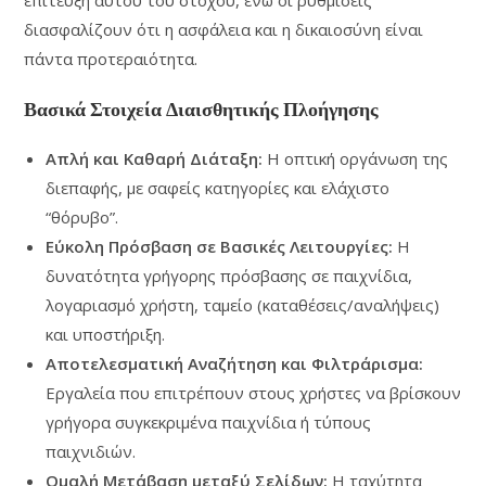
επίτευξη αυτού του στόχου, ενώ οι ρυθμίσεις
διασφαλίζουν ότι η ασφάλεια και η δικαιοσύνη είναι
πάντα προτεραιότητα.
Βασικά Στοιχεία Διαισθητικής Πλοήγησης
Απλή και Καθαρή Διάταξη:
Η οπτική οργάνωση της
διεπαφής, με σαφείς κατηγορίες και ελάχιστο
“θόρυβο”.
Εύκολη Πρόσβαση σε Βασικές Λειτουργίες:
Η
δυνατότητα γρήγορης πρόσβασης σε παιχνίδια,
λογαριασμό χρήστη, ταμείο (καταθέσεις/αναλήψεις)
και υποστήριξη.
Αποτελεσματική Αναζήτηση και Φιλτράρισμα:
Εργαλεία που επιτρέπουν στους χρήστες να βρίσκουν
γρήγορα συγκεκριμένα παιχνίδια ή τύπους
παιχνιδιών.
Ομαλή Μετάβαση μεταξύ Σελίδων:
Η ταχύτητα