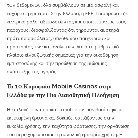
των δεδομένων, όλα συμβάλλουν σε μια ασφαλή και
ευχάριστη εμπειρία. Στην Ελλάδα, η ΕΕΕΠ διαδραματίζει
κεντρικό ρόλο, αδειοδοτώντας και εποπτεύοντας τους
παρόχους, διασφαλίζοντας ότι τηρούνται αυστηρά
πρότυπα ασφάλειας, υπεύθυνου παιχνιδιού και
προστασίας των καταναλωτών. Αυτό το ρυθμιστικό
πλαίσιο είναι ζωτικής σημασίας για την οικοδόμηση
εμπιστοσύνης και την προώθηση της βιώσιμης
ανάπτυξης της αγοράς.
Τα 10 Κορυφαία Mobile Casinos στην
Ελλάδα με την Πιο Διαισθητική Πλοήγηση
Η επιλογή των παρακάτω mobile casinos βασίστηκε σε
εκτεταμένη έρευνα και δοκιμές, εστιάζοντας στην
ευκολία χρήσης, την ταχύτητα φόρτωσης, την οργάνωση
του περιεχομένου και τη συνολική εμπειρία χρήστη. Η