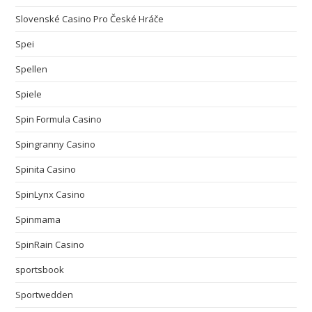
Slovenské Casino Pro České Hráče
Spei
Spellen
Spiele
Spin Formula Casino
Spingranny Casino
Spinita Casino
SpinLynx Casino
Spinmama
SpinRain Casino
sportsbook
Sportwedden