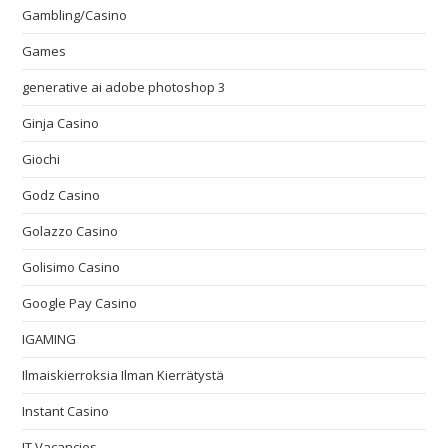
Gambling/Casino
Games
generative ai adobe photoshop 3
Ginja Casino
Giochi
Godz Casino
Golazzo Casino
Golisimo Casino
Google Pay Casino
IGAMING
Ilmaiskierroksia Ilman Kierrätystä
Instant Casino
IT Vacancies