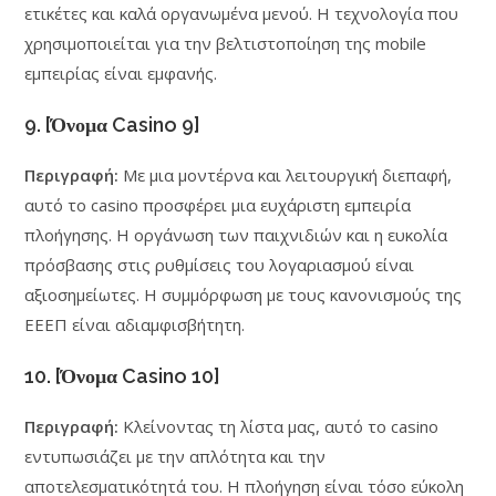
ετικέτες και καλά οργανωμένα μενού. Η τεχνολογία που
χρησιμοποιείται για την βελτιστοποίηση της mobile
εμπειρίας είναι εμφανής.
9. [Όνομα Casino 9]
Περιγραφή:
Με μια μοντέρνα και λειτουργική διεπαφή,
αυτό το casino προσφέρει μια ευχάριστη εμπειρία
πλοήγησης. Η οργάνωση των παιχνιδιών και η ευκολία
πρόσβασης στις ρυθμίσεις του λογαριασμού είναι
αξιοσημείωτες. Η συμμόρφωση με τους κανονισμούς της
ΕΕΕΠ είναι αδιαμφισβήτητη.
10. [Όνομα Casino 10]
Περιγραφή:
Κλείνοντας τη λίστα μας, αυτό το casino
εντυπωσιάζει με την απλότητα και την
αποτελεσματικότητά του. Η πλοήγηση είναι τόσο εύκολη