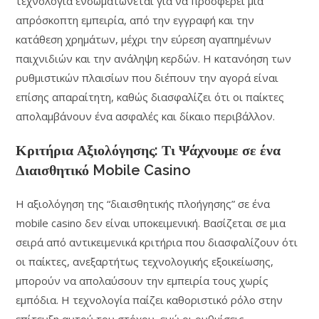
τεχνολογία ενσωματώνεται για να προσφέρει μια
απρόσκοπτη εμπειρία, από την εγγραφή και την
κατάθεση χρημάτων, μέχρι την εύρεση αγαπημένων
παιχνιδιών και την ανάληψη κερδών. Η κατανόηση των
ρυθμιστικών πλαισίων που διέπουν την αγορά είναι
επίσης απαραίτητη, καθώς διασφαλίζει ότι οι παίκτες
απολαμβάνουν ένα ασφαλές και δίκαιο περιβάλλον.
Κριτήρια Αξιολόγησης: Τι Ψάχνουμε σε ένα
Διαισθητικό Mobile Casino
Η αξιολόγηση της “διαισθητικής πλοήγησης” σε ένα
mobile casino δεν είναι υποκειμενική. Βασίζεται σε μια
σειρά από αντικειμενικά κριτήρια που διασφαλίζουν ότι
οι παίκτες, ανεξαρτήτως τεχνολογικής εξοικείωσης,
μπορούν να απολαύσουν την εμπειρία τους χωρίς
εμπόδια. Η τεχνολογία παίζει καθοριστικό ρόλο στην