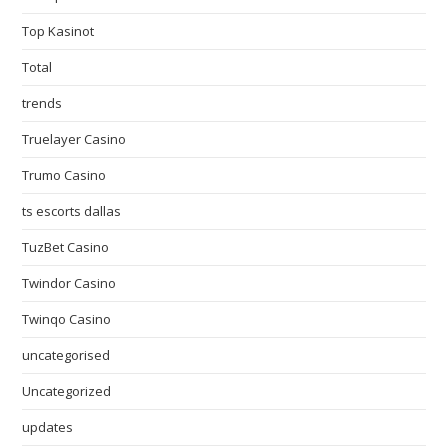
Top Kasinot
Total
trends
Truelayer Casino
Trumo Casino
ts escorts dallas
TuzBet Casino
Twindor Casino
Twinqo Casino
uncategorised
Uncategorized
updates