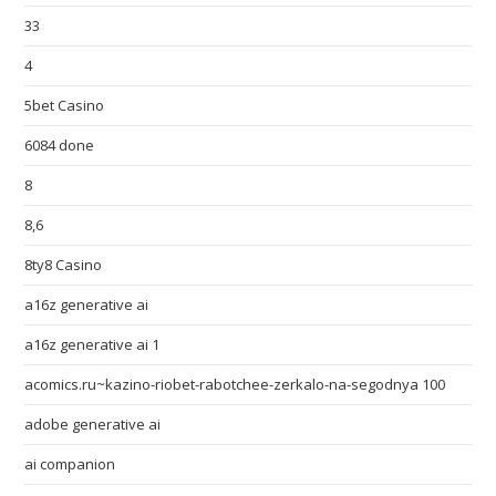
33
4
5bet Casino
6084 done
8
8,6
8ty8 Casino
a16z generative ai
a16z generative ai 1
acomics.ru~kazino-riobet-rabotchee-zerkalo-na-segodnya 100
adobe generative ai
ai companion