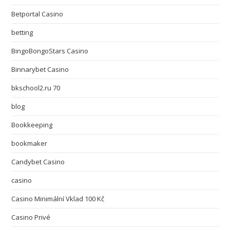
Betportal Casino
betting
BingoBongoStars Casino
Binnarybet Casino
bkschool2.ru 70
blog
Bookkeeping
bookmaker
Candybet Casino
casino
Casino Minimální Vklad 100 Kč
Casino Privé