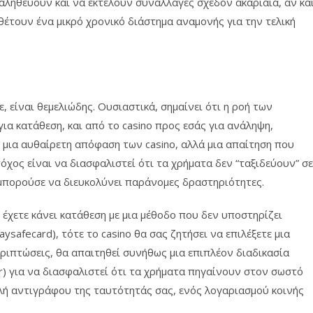
ηθεύουν και να εκτελούν συναλλαγές σχεδόν ακαριαία, αν κα
θέτουν ένα μικρό χρονικό διάστημα αναμονής για την τελική
είναι θεμελιώδης. Ουσιαστικά, σημαίνει ότι η ροή των
για κατάθεση, και από το casino προς εσάς για ανάληψη,
ι μια αυθαίρετη απόφαση των casino, αλλά μια απαίτηση που
όχος είναι να διασφαλιστεί ότι τα χρήματα δεν “ταξιδεύουν” σε
 μπορούσε να διευκολύνει παράνομες δραστηριότητες.
ν έχετε κάνει κατάθεση με μια μέθοδο που δεν υποστηρίζει
safecard), τότε το casino θα σας ζητήσει να επιλέξετε μια
εριπτώσεις, θα απαιτηθεί συνήθως μια επιπλέον διαδικασία
) για να διασφαλιστεί ότι τα χρήματα πηγαίνουν στον σωστό
λή αντιγράφου της ταυτότητάς σας, ενός λογαριασμού κοινής