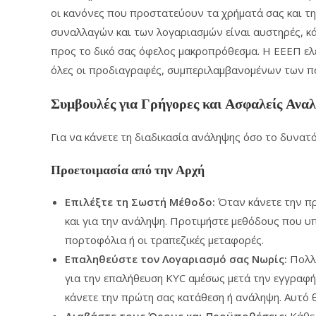
οι κανόνες που προστατεύουν τα χρήματά σας και τη
συναλλαγών και των λογαριασμών είναι αυστηρές, κάτ
προς το δικό σας όφελος μακροπρόθεσμα. Η ΕΕΕΠ ελέ
όλες οι προδιαγραφές, συμπεριλαμβανομένων των π
Συμβουλές για Γρήγορες και Ασφαλείς Ανα
Για να κάνετε τη διαδικασία ανάληψης όσο το δυνατ
Προετοιμασία από την Αρχή
Επιλέξτε τη Σωστή Μέθοδο:
Όταν κάνετε την πρ
και για την ανάληψη. Προτιμήστε μεθόδους που υπ
πορτοφόλια ή οι τραπεζικές μεταφορές.
Επαληθεύστε τον Λογαριασμό σας Νωρίς:
Πολλά
για την επαλήθευση KYC αμέσως μετά την εγγραφή
κάνετε την πρώτη σας κατάθεση ή ανάληψη. Αυτό θ