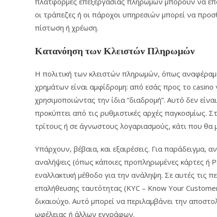
πλατφόρμες επεξεργασίας πληρωμών μπορούν να επαλ
οι τράπεζες ή οι πάροχοι υπηρεσιών μπορεί να προσ
πίστωση ή χρέωση.
Κατανόηση των Κλειστών Πληρωμών
Η πολιτική των κλειστών πληρωμών, όπως αναφέραμε, 
χρημάτων είναι αμφίδρομη: από εσάς προς το casino 
χρησιμοποιώντας την ίδια “διαδρομή”. Αυτό δεν είνα
προκύπτει από τις ρυθμιστικές αρχές παγκοσμίως. Στ
τρίτους ή σε άγνωστους λογαριασμούς, κάτι που θα
Υπάρχουν, βέβαια, και εξαιρέσεις. Για παράδειγμα, α
αναλήψεις (όπως κάποιες προπληρωμένες κάρτες ή Pay
εναλλακτική μέθοδο για την ανάληψη. Σε αυτές τις π
επαλήθευσης ταυτότητας (KYC – Know Your Customer
δικαιούχο. Αυτό μπορεί να περιλαμβάνει την αποστο
ωφέλειας ή άλλων εγγράφων.