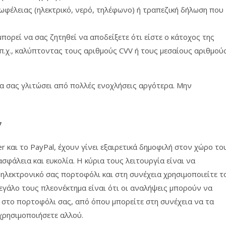
φέλειας (ηλεκτρικό, νερό, τηλέφωνο) ή τραπεζική δήλωση που
πορεί να σας ζητηθεί να αποδείξετε ότι είστε ο κάτοχος της
π.χ., καλύπτοντας τους αριθμούς CVV ή τους μεσαίους αριθμού
α σας γλιτώσει από πολλές ενοχλήσεις αργότερα. Μην
ν
er και το PayPal, έχουν γίνει εξαιρετικά δημοφιλή στον χώρο το
ασφάλεια και ευκολία. Η κύρια τους λειτουργία είναι να
 ηλεκτρονικό σας πορτοφόλι και στη συνέχεια χρησιμοποιείτε τ
μεγάλο τους πλεονέκτημα είναι ότι οι αναλήψεις μπορούν να
 στο πορτοφόλι σας, από όπου μπορείτε στη συνέχεια να τα
χρησιμοποιήσετε αλλού.