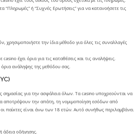
casino έχει τους δικούς του όρους σχετικά με τις πληρωμές.
τα “Πληρωμές” ή “Συχνές Ερωτήσεις” για να κατανοήσετε τις
ν, χρησιμοποιήστε την ίδια μέθοδο για όλες τις συναλλαγές
casino έχει όρια για τις καταθέσεις και τις αναλήψεις.
α όρια ανάληψης της μεθόδου σας.
KYC)
ς σημασίας για την ασφάλεια όλων. Τα casino υποχρεούνται να
να αποτρέψουν την απάτη, τη νομιμοποίηση εσόδων από
οι παίκτες είναι άνω των 18 ετών. Αυτό συνήθως περιλαμβάνει
ή άδεια οδήγησης.