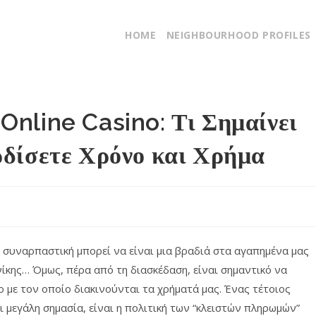
HOME
NEIGHBOURHOOD PROFILES
Online Casino: Τι Σημαίνει
ρδίσετε Χρόνο και Χρήμα
ο συναρπαστική μπορεί να είναι μια βραδιά στα αγαπημένα μας
 νίκης… Όμως, πέρα από τη διασκέδαση, είναι σημαντικό να
 με τον οποίο διακινούνται τα χρήματά μας. Ένας τέτοιος
 μεγάλη σημασία, είναι η πολιτική των “κλειστών πληρωμών”