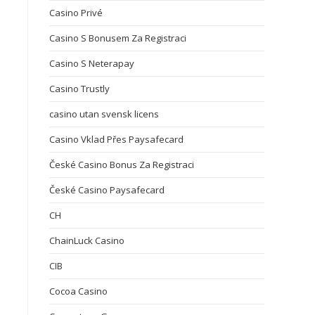
Casino Privé
Casino S Bonusem Za Registraci
Casino S Neterapay
Casino Trustly
casino utan svensk licens
Casino Vklad Přes Paysafecard
České Casino Bonus Za Registraci
České Casino Paysafecard
CH
ChainLuck Casino
CIB
Cocoa Casino