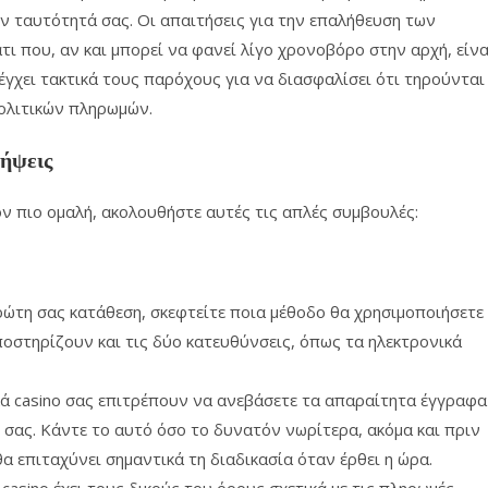
ν ταυτότητά σας. Οι απαιτήσεις για την επαλήθευση των
ι που, αν και μπορεί να φανεί λίγο χρονοβόρο στην αρχή, είνα
γχει τακτικά τους παρόχους για να διασφαλίσει ότι τηρούνται
ολιτικών πληρωμών.
λήψεις
όν πιο ομαλή, ακολουθήστε αυτές τις απλές συμβουλές:
ώτη σας κατάθεση, σκεφτείτε ποια μέθοδο θα χρησιμοποιήσετε
οστηρίζουν και τις δύο κατευθύνσεις, όπως τα ηλεκτρονικά
 casino σας επιτρέπουν να ανεβάσετε τα απαραίτητα έγγραφα
 σας. Κάντε το αυτό όσο το δυνατόν νωρίτερα, ακόμα και πριν
α επιταχύνει σημαντικά τη διαδικασία όταν έρθει η ώρα.