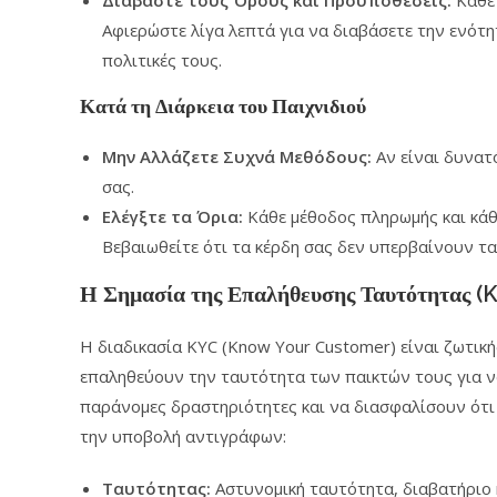
Διαβάστε τους Όρους και Προϋποθέσεις:
Κάθε 
Αφιερώστε λίγα λεπτά για να διαβάσετε την ενότη
πολιτικές τους.
Κατά τη Διάρκεια του Παιχνιδιού
Μην Αλλάζετε Συχνά Μεθόδους:
Αν είναι δυνατό
σας.
Ελέγξτε τα Όρια:
Κάθε μέθοδος πληρωμής και κάθε 
Βεβαιωθείτε ότι τα κέρδη σας δεν υπερβαίνουν τ
Η Σημασία της Επαλήθευσης Ταυτότητας (
Η διαδικασία KYC (Know Your Customer) είναι ζωτική
επαληθεύουν την ταυτότητα των παικτών τους για 
παράνομες δραστηριότητες και να διασφαλίσουν ότι 
την υποβολή αντιγράφων:
Ταυτότητας:
Αστυνομική ταυτότητα, διαβατήριο 