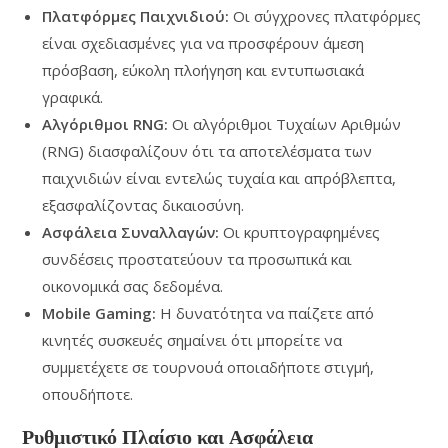
Πλατφόρμες Παιχνιδιού:
Οι σύγχρονες πλατφόρμες
είναι σχεδιασμένες για να προσφέρουν άμεση
πρόσβαση, εύκολη πλοήγηση και εντυπωσιακά
γραφικά.
Αλγόριθμοι RNG:
Οι αλγόριθμοι Τυχαίων Αριθμών
(RNG) διασφαλίζουν ότι τα αποτελέσματα των
παιχνιδιών είναι εντελώς τυχαία και απρόβλεπτα,
εξασφαλίζοντας δικαιοσύνη.
Ασφάλεια Συναλλαγών:
Οι κρυπτογραφημένες
συνδέσεις προστατεύουν τα προσωπικά και
οικονομικά σας δεδομένα.
Mobile Gaming:
Η δυνατότητα να παίζετε από
κινητές συσκευές σημαίνει ότι μπορείτε να
συμμετέχετε σε τουρνουά οποιαδήποτε στιγμή,
οπουδήποτε.
Ρυθμιστικό Πλαίσιο και Ασφάλεια