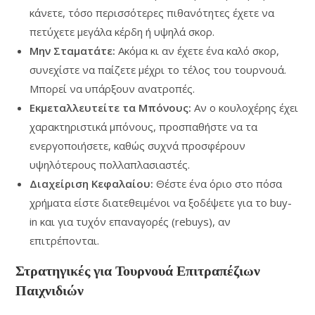
κάνετε, τόσο περισσότερες πιθανότητες έχετε να
πετύχετε μεγάλα κέρδη ή υψηλά σκορ.
Μην Σταματάτε:
Ακόμα κι αν έχετε ένα καλό σκορ,
συνεχίστε να παίζετε μέχρι το τέλος του τουρνουά.
Μπορεί να υπάρξουν ανατροπές.
Εκμεταλλευτείτε τα Μπόνους:
Αν ο κουλοχέρης έχει
χαρακτηριστικά μπόνους, προσπαθήστε να τα
ενεργοποιήσετε, καθώς συχνά προσφέρουν
υψηλότερους πολλαπλασιαστές.
Διαχείριση Κεφαλαίου:
Θέστε ένα όριο στο πόσα
χρήματα είστε διατεθειμένοι να ξοδέψετε για το buy-
in και για τυχόν επαναγορές (rebuys), αν
επιτρέπονται.
Στρατηγικές για Τουρνουά Επιτραπέζιων
Παιχνιδιών