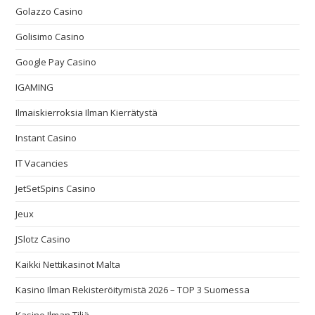
Golazzo Casino
Golisimo Casino
Google Pay Casino
IGAMING
Ilmaiskierroksia Ilman Kierrätystä
Instant Casino
IT Vacancies
JetSetSpins Casino
Jeux
JSlotz Casino
Kaikki Nettikasinot Malta
Kasino Ilman Rekisteröitymistä 2026 – TOP 3 Suomessa