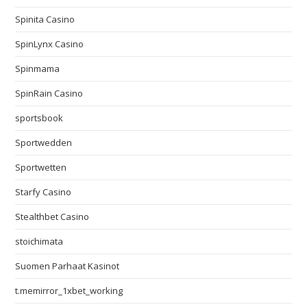
Spinita Casino
SpinLynx Casino
Spinmama
SpinRain Casino
sportsbook
Sportwedden
Sportwetten
Starfy Casino
Stealthbet Casino
stoichimata
Suomen Parhaat Kasinot
t.memirror_1xbet_working