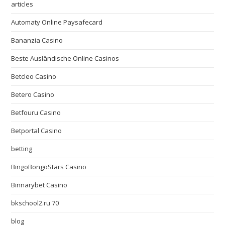
articles
Automaty Online Paysafecard
Bananzia Casino
Beste Ausländische Online Casinos
Betcleo Casino
Betero Casino
Betfouru Casino
Betportal Casino
betting
BingoBongoStars Casino
Binnarybet Casino
bkschool2.ru 70
blog