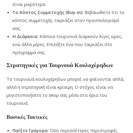
είναι μικρότερα.
Το Κόστος Συμμετοχής (Buy-in):
Βεβαιωθείτε ότι το
κόστος συμμετοχής ταιριάζει στον προϋπολογισμό
σας.
Η Διάρκεια:
Κάποια τουρνουά διαρκούν λίγες ώρες,
ενώ άλλα μέρες. Επιλέξτε ένα που ταιριάζει στο
πρόγραμμά σας.
Στρατηγικές για Τουρνουά Κουλοχέρηδων
Τα τουρνουά κουλοχέρηδων μπορεί να φαίνονται απλά,
αλλά η στρατηγική είναι κρίσιμη. Ο στόχος είναι να
μεγιστοποιήσετε το σκορ σας μέσα στα όρια του
τουρνουά.
Βασικές Τακτικές
Παίξτε Γρήγορα:
Όσο περισσότερες περιστροφές