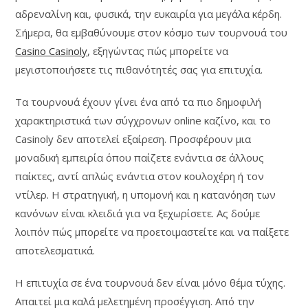
αδρεναλίνη και, φυσικά, την ευκαιρία για μεγάλα κέρδη.
Σήμερα, θα εμβαθύνουμε στον κόσμο των τουρνουά του
Casino Casinoly
, εξηγώντας πώς μπορείτε να
μεγιστοποιήσετε τις πιθανότητές σας για επιτυχία.
Τα τουρνουά έχουν γίνει ένα από τα πιο δημοφιλή
χαρακτηριστικά των σύγχρονων online καζίνο, και το
Casinoly δεν αποτελεί εξαίρεση. Προσφέρουν μια
μοναδική εμπειρία όπου παίζετε ενάντια σε άλλους
παίκτες, αντί απλώς ενάντια στον κουλοχέρη ή τον
ντίλερ. Η στρατηγική, η υπομονή και η κατανόηση των
κανόνων είναι κλειδιά για να ξεχωρίσετε. Ας δούμε
λοιπόν πώς μπορείτε να προετοιμαστείτε και να παίξετε
αποτελεσματικά.
Η επιτυχία σε ένα τουρνουά δεν είναι μόνο θέμα τύχης.
Απαιτεί μια καλά μελετημένη προσέγγιση. Από την