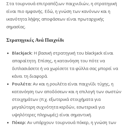
Στα τουρνουά επιτραπέζιων παιχνιδιών, η στρατηγική
είναι πιο εμφανής. Εδώ, η γνώση των κανόνων και η
ικανότητα λήψης αποφάσεων είναι πρωταρχικής
σημασίας.
Στρατηγικές Ανά Παιχνίδι
Blackjack:
Η βασική στρατηγική του blackjack είναι
απαραίτητη. Επίσης, η κατανόηση του πότε να
διπλασιάσετε ή να χωρίσετε τα φύλλα σας μπορεί να
κάνει τη διαφορά.
Ρουλέτα:
Αν και η ρουλέτα είναι παιχνίδι τύχης, η
κατανόηση των αποδόσεων και η επιλογή των σωστών
στοιχημάτων (π.χ. εξωτερικά στοιχήματα για
μεγαλύτερη συχνότητα κερδών, εσωτερικά για
υψηλότερες πληρωμές) είναι σημαντική.
Πόκερ:
Αν υπάρχουν τουρνουά πόκερ, η γνώση των