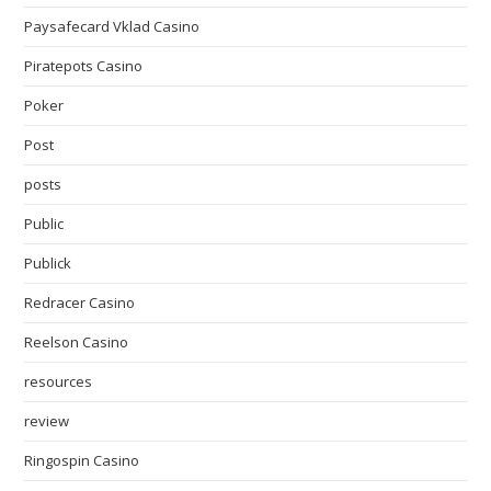
Paysafecard Vklad Casino
Piratepots Casino
Poker
Post
posts
Public
Publick
Redracer Casino
Reelson Casino
resources
review
Ringospin Casino