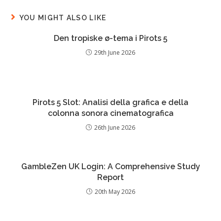
YOU MIGHT ALSO LIKE
Den tropiske ø-tema i Pirots 5
29th June 2026
Pirots 5 Slot: Analisi della grafica e della
colonna sonora cinematografica
26th June 2026
GambleZen UK Login: A Comprehensive Study
Report
20th May 2026