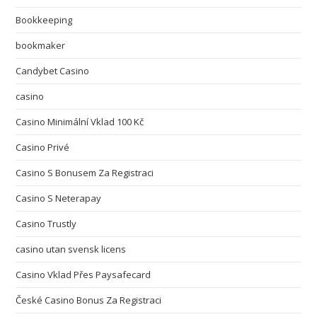
Bookkeeping
bookmaker
Candybet Casino
casino
Casino Minimální Vklad 100 Kč
Casino Privé
Casino S Bonusem Za Registraci
Casino S Neterapay
Casino Trustly
casino utan svensk licens
Casino Vklad Přes Paysafecard
České Casino Bonus Za Registraci