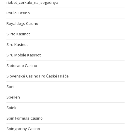
riobet_zerkalo_na_segodnya
Roulo Casino
Royaldogs Casino
Siirto Kasinot
Siru Kasinot
Siru Mobile Kasinot
Slotorado Casino
Slovenské Casino Pro České Hráče
Spei
Spellen
Spiele
Spin Formula Casino
Spingranny Casino