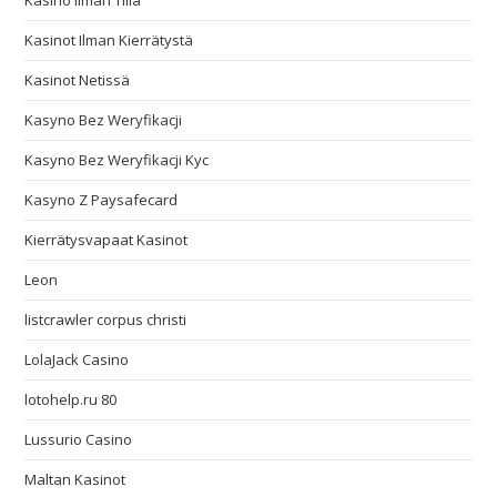
Kasino Ilman Tiliä
Kasinot Ilman Kierrätystä
Kasinot Netissä
Kasyno Bez Weryfikacji
Kasyno Bez Weryfikacji Kyc
Kasyno Z Paysafecard
Kierrätysvapaat Kasinot
Leon
listcrawler corpus christi
LolaJack Casino
lotohelp.ru 80
Lussurio Casino
Maltan Kasinot