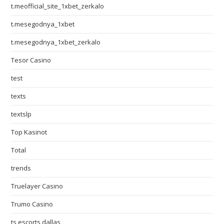
t.meofficial_site_1xbet_zerkalo
t.mesegodnya_1xbet
t.mesegodnya_1xbet_zerkalo
Tesor Casino
test
texts
textslp
Top Kasinot
Total
trends
Truelayer Casino
Trumo Casino
ts escorts dallas