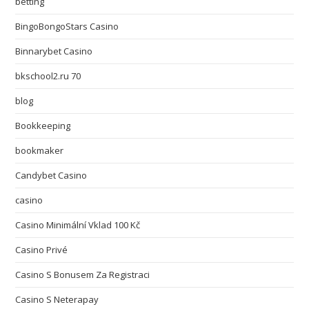
betting
BingoBongoStars Casino
Binnarybet Casino
bkschool2.ru 70
blog
Bookkeeping
bookmaker
Candybet Casino
casino
Casino Minimální Vklad 100 Kč
Casino Privé
Casino S Bonusem Za Registraci
Casino S Neterapay