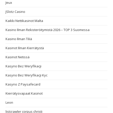
Jeux
JSlotz Casino
Kaikki Nettikasinot Malta
Kasino Ilman Rekisteröitymistä 2026 – TOP 3 Suomessa
Kasino Ilman Tiliä
Kasinot Ilman Kierrätystä
Kasinot Netissä
Kasyno Bez Weryfikacji
Kasyno Bez Weryfikacji Kyc
Kasyno Z Paysafecard
Kierrätysvapaat Kasinot
Leon
listcrawler corpus christi