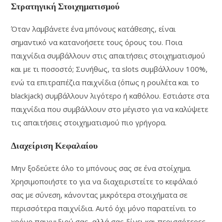
Στρατηγική Στοιχηματισμού
Όταν λαμβάνετε ένα μπόνους κατάθεσης, είναι
σημαντικό να κατανοήσετε τους όρους του. Ποια
παιχνίδια συμβάλλουν στις απαιτήσεις στοιχηματισμού
και με τι ποσοστό; Συνήθως, τα slots συμβάλλουν 100%,
ενώ τα επιτραπέζια παιχνίδια (όπως η ρουλέτα και το
blackjack) συμβάλλουν λιγότερο ή καθόλου. Εστιάστε στα
παιχνίδια που συμβάλλουν στο μέγιστο για να καλύψετε
τις απαιτήσεις στοιχηματισμού πιο γρήγορα.
Διαχείριση Κεφαλαίου
Μην ξοδεύετε όλο το μπόνους σας σε ένα στοίχημα.
Χρησιμοποιήστε το για να διαχειριστείτε το κεφάλαιό
σας με σύνεση, κάνοντας μικρότερα στοιχήματα σε
περισσότερα παιχνίδια. Αυτό όχι μόνο παρατείνει το
χρόνο παιχνιδιού σας, αλλά σας δίνει και περισσότερες