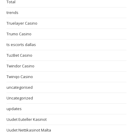
Total
trends
Truelayer Casino
Trumo Casino
ts escorts dallas
TuzBet Casino
Twindor Casino
Twinqo Casino
uncategorised
Uncategorized
updates
Uudet Euteller Kasinot
Uudet Nettikasinot Malta