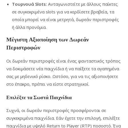
Τουρνουά Slots:
Ανταγωνιστείτε με άλλους παίκτες
σε συγκεκριμένα slots για να κερδίσετε βραβεία, τα
οποία μπορεί να είναι μετρητά, δωρεάν περιστροφές
ή άλλα προνόμια.
Μέγιστη Αξιοποίηση των Δωρεάν
Περιστροφών
Οι δωρεάν περιστροφές είναι ένας φανταστικός τρόπος
να δοκιμάσετε νέα παιχνίδια ή να παίξετε τα αγαπημένα
σας με μηδενικό ρίσκο. Ωστόσο, για να τις αξιοποιήσετε
στο έπακρο, πρέπει να είστε στρατηγικοί.
Επιλέξτε τα Σωστά Παιχνίδια
Συχνά, οι δωρεάν περιστροφές προσφέρονται σε
συγκεκριμένα παιχνίδια. Εάν έχετε την επιλογή, επιλέξτε
παιχνίδια με υψηλό Return to Player (RTP) ποσοστό. Ένα