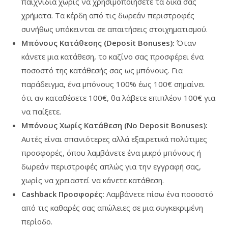
παιχνίδια χωρίς να χρησιμοποιήσετε τα δικά σας
χρήματα. Τα κέρδη από τις δωρεάν περιστροφές
συνήθως υπόκεινται σε απαιτήσεις στοιχηματισμού.
Μπόνους Κατάθεσης (Deposit Bonuses):
Όταν
κάνετε μια κατάθεση, το καζίνο σας προσφέρει ένα
ποσοστό της κατάθεσής σας ως μπόνους. Για
παράδειγμα, ένα μπόνους 100% έως 100€ σημαίνει
ότι αν καταθέσετε 100€, θα λάβετε επιπλέον 100€ για
να παίξετε.
Μπόνους Χωρίς Κατάθεση (No Deposit Bonuses):
Αυτές είναι σπανιότερες αλλά εξαιρετικά πολύτιμες
προσφορές, όπου λαμβάνετε ένα μικρό μπόνους ή
δωρεάν περιστροφές απλώς για την εγγραφή σας,
χωρίς να χρειαστεί να κάνετε κατάθεση.
Cashback Προσφορές:
Λαμβάνετε πίσω ένα ποσοστό
από τις καθαρές σας απώλειες σε μια συγκεκριμένη
περίοδο.