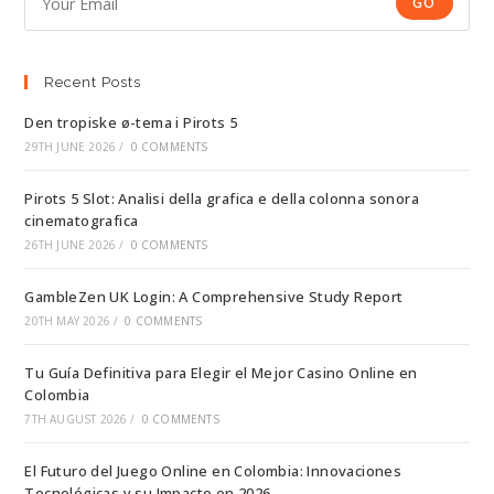
GO
Recent Posts
Den tropiske ø-tema i Pirots 5
29TH JUNE 2026
/
0 COMMENTS
Pirots 5 Slot: Analisi della grafica e della colonna sonora
cinematografica
26TH JUNE 2026
/
0 COMMENTS
GambleZen UK Login: A Comprehensive Study Report
20TH MAY 2026
/
0 COMMENTS
Tu Guía Definitiva para Elegir el Mejor Casino Online en
Colombia
7TH AUGUST 2026
/
0 COMMENTS
El Futuro del Juego Online en Colombia: Innovaciones
Tecnológicas y su Impacto en 2026