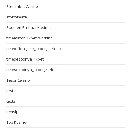
Stealthbet Casino
stoichimata
Suomen Parhaat Kasinot
t.memirror_1xbet_working
t.meofficial_site_1xbet_zerkalo
t.mesegodnya_1xbet
t.mesegodnya_1xbet_zerkalo
Tesor Casino
test
texts
textslp
Top Kasinot