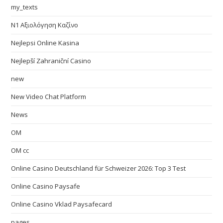
my_texts
N1 Αξιολόγηση Καζίνο
Nejlepsi Online Kasina
Nejlepší Zahraniční Casino
new
New Video Chat Platform
News
OM
OM cc
Online Casino Deutschland für Schweizer 2026: Top 3 Test
Online Casino Paysafe
Online Casino Vklad Paysafecard
pages