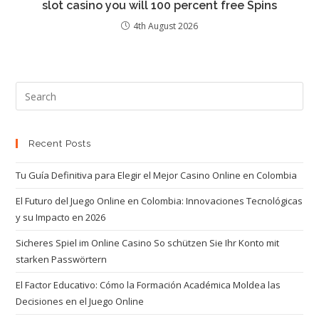
slot casino you will 100 percent free Spins
4th August 2026
Recent Posts
Tu Guía Definitiva para Elegir el Mejor Casino Online en Colombia
El Futuro del Juego Online en Colombia: Innovaciones Tecnológicas
y su Impacto en 2026
Sicheres Spiel im Online Casino So schützen Sie Ihr Konto mit
starken Passwörtern
El Factor Educativo: Cómo la Formación Académica Moldea las
Decisiones en el Juego Online