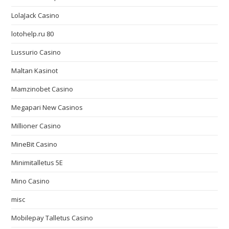
LolaJack Casino
lotohelp.ru 80
Lussurio Casino
Maltan Kasinot
Mamzinobet Casino
Megapari New Casinos
Millioner Casino
MineBit Casino
Minimitalletus 5E
Mino Casino
misc
Mobilepay Talletus Casino