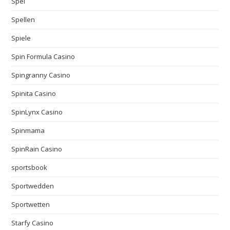
Spei
Spellen
Spiele
Spin Formula Casino
Spingranny Casino
Spinita Casino
SpinLynx Casino
Spinmama
SpinRain Casino
sportsbook
Sportwedden
Sportwetten
Starfy Casino