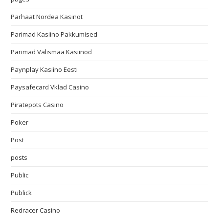
Parhaat Nordea Kasinot
Parimad Kasiino Pakkumised
Parimad Välismaa Kasiinod
Paynplay Kasiino Eesti
Paysafecard Vklad Casino
Piratepots Casino
Poker
Post
posts
Public
Publick
Redracer Casino