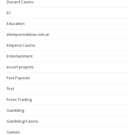
Dazard Casino
EC
Education
elemporiodelvw.com.ar
Emperia Casino
Entertainment
escort projects
Fast Payouts
first
Forex Trading
Gambling
Gambling/Casino
Games