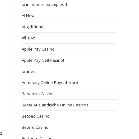
ai in finance examples 1
AI News
ai-girlfriend
all_BAz
Apple Pay Casino
Apple Pay Nettikasinot
articles
Automaty Online Paysafecard
Bananzia Casino
Beste Ausländische Online Casinos
Betcleo Casino
Betero Casino
α
Betfouru Casino