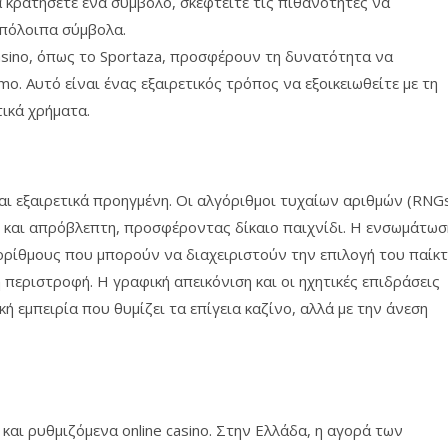
κρατήσετε ένα σύμβολο, σκεφτείτε τις πιθανότητες να
πόλοιπα σύμβολα.
asino, όπως το Sportaza, προσφέρουν τη δυνατότητα να
o. Αυτό είναι ένας εξαιρετικός τρόπος να εξοικειωθείτε με τη
τικά χρήματα.
αι εξαιρετικά προηγμένη. Οι αλγόριθμοι τυχαίων αριθμών (RNG
η και απρόβλεπτη, προσφέροντας δίκαιο παιχνίδι. Η ενσωμάτωσ
γορίθμους που μπορούν να διαχειριστούν την επιλογή του παίκ
 περιστροφή. Η γραφική απεικόνιση και οι ηχητικές επιδράσεις
 εμπειρία που θυμίζει τα επίγεια καζίνο, αλλά με την άνεση
και ρυθμιζόμενα online casino. Στην Ελλάδα, η αγορά των