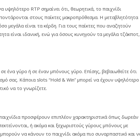
να υψηλότερο RTP σημαίνει ότι, θεωρητικά, το παιχνίδι
ποντάρονται στους παίκτες μακροπρόθεσμα. Η μεταβλητότητα
όσο μεγάλα είναι τα κέρδη. Για τους παίκτες που αναζητούν
τητα είναι ιδανική, ενώ για όσους κυνηγούν τα μεγάλα τζάκποτ,
 σε ένα γύρο ή σε έναν μπόνους γύρο. Επίσης, βεβαιωθείτε ότι
μό σας. Κάποια slots “Hold & Win” μπορεί να έχουν υψηλότερο
ικό να το γνωρίζετε.
ά παιχνίδια προσφέρουν επιπλέον χαρακτηριστικά όπως δωρεάν
εκτείνονται, ή ακόμα και ξεχωριστούς γύρους μπόνους με
 μπορούν να κάνουν το παιχνίδι ακόμα πιο συναρπαστικό και ν