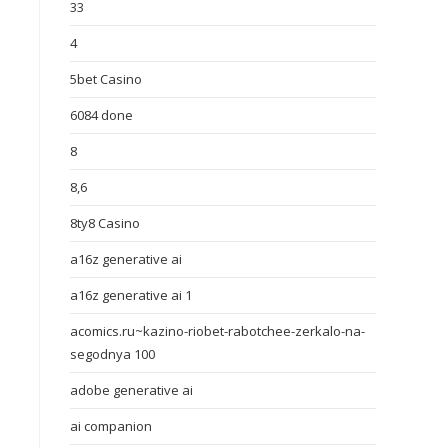
33
4
5bet Casino
6084 done
8
8,6
8ty8 Casino
a16z generative ai
a16z generative ai 1
acomics.ru~kazino-riobet-rabotchee-zerkalo-na-
segodnya 100
adobe generative ai
ai companion