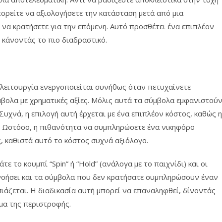
πορείτε να αξιολογήσετε την κατάσταση μετά από μια
 να κρατήσετε για την επόμενη. Αυτό προσθέτει ένα επιπλέον
 κάνοντάς το πιο διαδραστικό.
 η λειτουργία ενεργοποιείται συνήθως όταν πετυχαίνετε
βολα με χρηματικές αξίες. Μόλις αυτά τα σύμβολα εμφανιστούν
 Συχνά, η επιλογή αυτή έρχεται με ένα επιπλέον κόστος, καθώς η
ή. Ωστόσο, η πιθανότητα να συμπληρώσετε ένα νικηφόρο
 καθιστά αυτό το κόστος συχνά αξιόλογο.
 το κουμπί “Spin” ή “Hold” (ανάλογα με το παιχνίδι) και οι
υνοήσει και τα σύμβολα που δεν κρατήσατε συμπληρώσουν έναν
άζεται. Η διαδικασία αυτή μπορεί να επαναληφθεί, δίνοντάς
μα της περιστροφής.