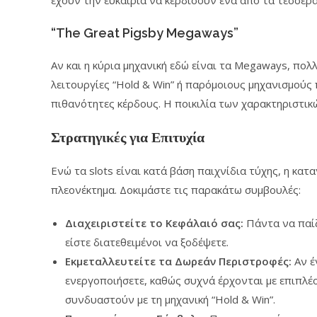
έχουν την ευκαιρία να κερδίσουν ένα από τα τέσσερ
“The Great Pigsby Megaways”
Αν και η κύρια μηχανική εδώ είναι τα Megaways, πο
λειτουργίες “Hold & Win” ή παρόμοιους μηχανισμούς
πιθανότητες κέρδους. Η ποικιλία των χαρακτηριστικώ
Στρατηγικές για Επιτυχία
Ενώ τα slots είναι κατά βάση παιχνίδια τύχης, η κατ
πλεονέκτημα. Δοκιμάστε τις παρακάτω συμβουλές:
Διαχειριστείτε το Κεφάλαιό σας:
Πάντα να παίζ
είστε διατεθειμένοι να ξοδέψετε.
Εκμεταλλευτείτε τα Δωρεάν Περιστροφές:
Αν έ
ενεργοποιήσετε, καθώς συχνά έρχονται με επιπλέ
συνδυαστούν με τη μηχανική “Hold & Win”.