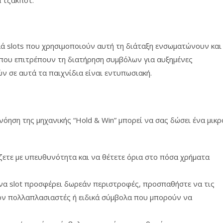
α τζάκποτ.
λλά slots που χρησιμοποιούν αυτή τη διάταξη ενσωματώνουν και
 που επιτρέπουν τη διατήρηση συμβόλων για αυξημένες
ν σε αυτά τα παιχνίδια είναι εντυπωσιακή.
ανόηση της μηχανικής “Hold & Win” μπορεί να σας δώσει ένα μικρ
ετε με υπευθυνότητα και να θέτετε όρια στο πόσα χρήματα
να slot προσφέρει δωρεάν περιστροφές, προσπαθήστε να τις
ον πολλαπλασιαστές ή ειδικά σύμβολα που μπορούν να