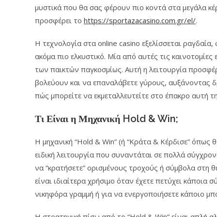
μυστικά που θα σας φέρουν πιο κοντά στα μεγάλα κέρ
προσφέρει το
https://sportazacasino.com.gr/el/
.
Η τεχνολογία στα online casino εξελίσσεται ραγδαία
ακόμα πιο ελκυστικό. Μία από αυτές τις καινοτομίες ε
των παικτών παγκοσμίως. Αυτή η λειτουργία προσφέρ
βολεύουν και να επαναλάβετε γύρους, αυξάνοντας δρ
πώς μπορείτε να εκμεταλλευτείτε στο έπακρο αυτή 
Τι Είναι η Μηχανική Hold & Win;
Η μηχανική “Hold & Win” (ή “Κράτα & Κέρδισε” όπως 
ειδική λειτουργία που συναντάται σε πολλά σύγχρονα
να “κρατήσετε” ορισμένους τροχούς ή σύμβολα στη θ
είναι ιδιαίτερα χρήσιμο όταν έχετε πετύχει κάποια 
νικηφόρα γραμμή ή για να ενεργοποιήσετε κάποιο μπ
Η στρατηγική πίσω από το “Hold & Win” είναι απλή α