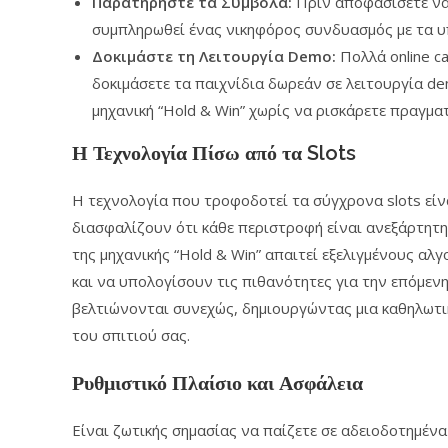
Παρατηρήστε τα Σύμβολα:
Πριν αποφασίσετε να 
συμπληρωθεί ένας νικηφόρος συνδυασμός με τα υ
Δοκιμάστε τη Λειτουργία Demo:
Πολλά online c
δοκιμάσετε τα παιχνίδια δωρεάν σε λειτουργία dem
μηχανική “Hold & Win” χωρίς να ρισκάρετε πραγμα
Η Τεχνολογία Πίσω από τα Slots
Η τεχνολογία που τροφοδοτεί τα σύγχρονα slots είν
διασφαλίζουν ότι κάθε περιστροφή είναι ανεξάρτητ
της μηχανικής “Hold & Win” απαιτεί εξελιγμένους αλ
και να υπολογίσουν τις πιθανότητες για την επόμενη
βελτιώνονται συνεχώς, δημιουργώντας μια καθηλωτική
του σπιτιού σας.
Ρυθμιστικό Πλαίσιο και Ασφάλεια
Είναι ζωτικής σημασίας να παίζετε σε αδειοδοτημένα 