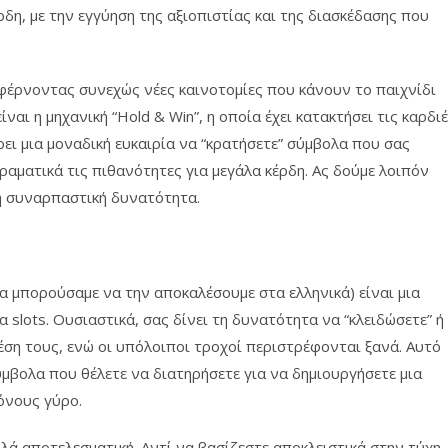
δη, με την εγγύηση της αξιοπιστίας και της διασκέδασης που
, φέρνοντας συνεχώς νέες καινοτομίες που κάνουν το παιχνίδι
ίναι η μηχανική “Hold & Win”, η οποία έχει κατακτήσει τις καρδι
ει μια μοναδική ευκαιρία να “κρατήσετε” σύμβολα που σας
αματικά τις πιθανότητες για μεγάλα κέρδη. Ας δούμε λοιπόν
τη συναρπαστική δυνατότητα.
θα μπορούσαμε να την αποκαλέσουμε στα ελληνικά) είναι μια
 slots. Ουσιαστικά, σας δίνει τη δυνατότητα να “κλειδώσετε” ή
έση τους, ενώ οι υπόλοιποι τροχοί περιστρέφονται ξανά. Αυτό
σύμβολα που θέλετε να διατηρήσετε για να δημιουργήσετε μια
όνους γύρο.
λλά αποτελεσματική. Αντί να βασίζεστε αποκλειστικά στην τύχη