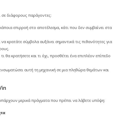
αι σε διάφορους παράγοντες:
κάποια επιρροή στο αποτέλεσμα, κάτι που δεν συμβαίνει στα
να κρατάτε σύμβολα αυξάνει σημαντικά τις πιθανότητες για
ρους.
τι θα κρατήσετε και τι όχι, προσθέτει ένα επιπλέον επίπεδο
νσωματώσει αυτή τη μηχανική σε μια πληθώρα θεμάτων και
Win
, υπάρχουν μερικά πράγματα που πρέπει να λάβετε υπόψη:
ητα