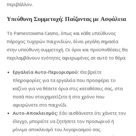
περιβάλλον.
Υπεύθυνη Συμμετοχή: Παίζοντας με Ασφάλεια
Το Pamestoixima Casino, όπως και κάθε υπεύθυνος
πάροχος τυχερών παιχνιδιών, δίνει μεγάλη σημασία
στην υπεύθυνη συμμετοχή. Οι όροι και προϋποθέσεις θα
περιλαμβάνουν ενότητες αφιερωμένες σε αυτό το θέμα:
Εργαλεία Αυτο-Περιορισμού:
Θα βρείτε
πληροφορίες για τα εργαλεία που προσφέρει το
καζίνο για να θέσετε όρια στις καταθέσεις σας, στα
ποσά που στοιχηματίζετε ή στο χρόνο που
αφιερώνετε στο παιχνίδι.
Αυτο-Αποκλεισμός:
Εάν αισθάνεστε ότι χάνετε τον
έλεγχο, μπορείτε να ζητήσετε τον προσωρινό ή
μόνιμο αποκλεισμό του λογαριασμού σας.