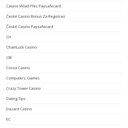
Casino Vklad Přes Paysafecard
České Casino Bonus Za Registraci
České Casino Paysafecard
CH
ChainLuck Casino
CIB
Cocoa Casino
Computers, Games
Crazy Tower Сasino
Dating Tips
Dazard Casino
EC