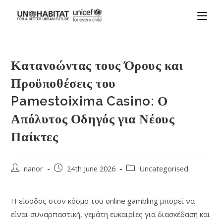
Κατανοώντας τους Όρους και
Προϋποθέσεις του
Pamestoixima Casino: Ο
Απόλυτος Οδηγός για Νέους
Παίκτες
nanor
24th June 2026
Uncategorised
Η είσοδος στον κόσμο του online gambling μπορεί να
είναι συναρπαστική, γεμάτη ευκαιρίες για διασκέδαση και