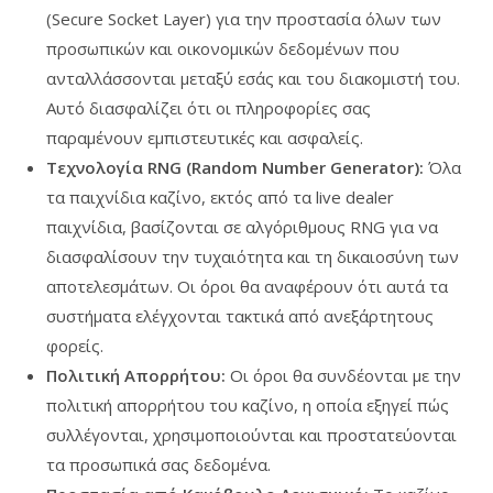
(Secure Socket Layer) για την προστασία όλων των
προσωπικών και οικονομικών δεδομένων που
ανταλλάσσονται μεταξύ εσάς και του διακομιστή του.
Αυτό διασφαλίζει ότι οι πληροφορίες σας
παραμένουν εμπιστευτικές και ασφαλείς.
Τεχνολογία RNG (Random Number Generator):
Όλα
τα παιχνίδια καζίνο, εκτός από τα live dealer
παιχνίδια, βασίζονται σε αλγόριθμους RNG για να
διασφαλίσουν την τυχαιότητα και τη δικαιοσύνη των
αποτελεσμάτων. Οι όροι θα αναφέρουν ότι αυτά τα
συστήματα ελέγχονται τακτικά από ανεξάρτητους
φορείς.
Πολιτική Απορρήτου:
Οι όροι θα συνδέονται με την
πολιτική απορρήτου του καζίνο, η οποία εξηγεί πώς
συλλέγονται, χρησιμοποιούνται και προστατεύονται
τα προσωπικά σας δεδομένα.