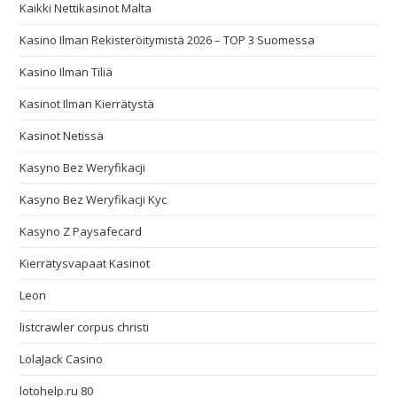
Kaikki Nettikasinot Malta
Kasino Ilman Rekisteröitymistä 2026 – TOP 3 Suomessa
Kasino Ilman Tiliä
Kasinot Ilman Kierrätystä
Kasinot Netissä
Kasyno Bez Weryfikacji
Kasyno Bez Weryfikacji Kyc
Kasyno Z Paysafecard
Kierrätysvapaat Kasinot
Leon
listcrawler corpus christi
LolaJack Casino
lotohelp.ru 80