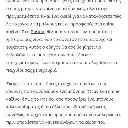
συναντήσει τον όρο “απαιτήσεις στοιχηματισμού”. Αυτός
ο όρος μπορεί να φαίνεται περίπλοκος, αλλά στην
πραγματικότητα είναι ένα κλειδί για να κατανοήσετε πώς
λειτουργούν τα μπόνους και οι προσφορές στα online
καζίνο. Στο
Posido
, θέλουμε να διασφαλίσουμε ότι η
εμπειρία σας είναι όσο το δυνατόν πιο διαφανής και
ευχάριστη. Αυτός ο οδηγός θα σας βοηθήσει να
ξεδιαλύνετε το μυστήριο των απαιτήσεων
στοιχηματισμού, ώστε να μπορείτε να απολαμβάνετε το
παιχνίδι σας με σιγουριά.
Σκεφτείτε τις απαιτήσεις στοιχηματισμού ως τους
κανόνες που συνοδεύουν ένα μπόνους. Όταν ένα online
καζίνο, όπως το Posido, σας προσφέρει ένα μπόνους
καλωσορίσματος ή μια άλλη προωθητική ενέργεια,
συνήθως υπάρχει ένας όρος που πρέπει να εκπληρώσετε
πριν μπορέσετε να κάνετε ανάληψη τα κέρδη που