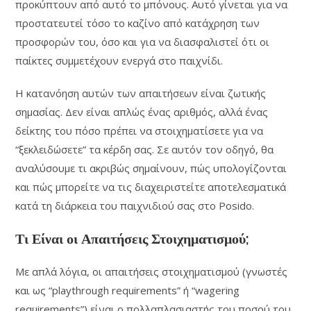
προκύπτουν από αυτό το μπόνους. Αυτό γίνεται για να
προστατευτεί τόσο το καζίνο από κατάχρηση των
προσφορών του, όσο και για να διασφαλιστεί ότι οι
παίκτες συμμετέχουν ενεργά στο παιχνίδι.
Η κατανόηση αυτών των απαιτήσεων είναι ζωτικής
σημασίας. Δεν είναι απλώς ένας αριθμός, αλλά ένας
δείκτης του πόσο πρέπει να στοιχηματίσετε για να
“ξεκλειδώσετε” τα κέρδη σας. Σε αυτόν τον οδηγό, θα
αναλύσουμε τι ακριβώς σημαίνουν, πώς υπολογίζονται
και πώς μπορείτε να τις διαχειριστείτε αποτελεσματικά
κατά τη διάρκεια του παιχνιδιού σας στο Posido.
Τι Είναι οι Απαιτήσεις Στοιχηματισμού;
Με απλά λόγια, οι απαιτήσεις στοιχηματισμού (γνωστές
και ως “playthrough requirements” ή “wagering
requirements”) είναι ο πολλαπλασιαστής του ποσού του