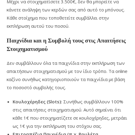
Μέχρι να στοιχηματίσετε 3.500€, δεν θα μπορείτε να
κάνετε ανάληψη των κερδών σας από αυτό το μπόνους.
Κάθε στοίχημα που τοποθετείτε συμβάλλει στην
εκπλήρωση αυτού του ποσού.
Παιχνίδια και η Συμβολή τους στις Απαιτήσεις
Στοιχηματισμού
Δεν συμβάλλουν όλα τα παιχνίδια στην εκπλήρωση των
απαιτήσεων στοιχηματισμού με τον ίδιο τρόπο. Τα online
καζίνο συνήθως κατηγοριοποιούν τα παιχνίδια με βάση
το ποσοστό συμβολής τους.
Κουλοχέρηδες (Slots):
Συνήθως συμβάλλουν 100%
στις απαιτήσεις στοιχηματισμού. Αυτό σημαίνει ότι
κάθε 1€ που στοιχηματίζετε σε κουλοχέρηδες, μετράει
ως 1€ για την εκπλήρωση του στόχου σας.
Επιτραπέζια Παιχνίδια (π.χ. Ρουλέτα,