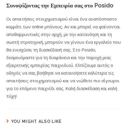
Συνοψίζοντας την Εμπειρία σας στο Posido
Οι απαιτήσεις στοιχηματισμού είναι ένα αναπόσπαστο
κομμάτι των online μπόνους. Αν και μπορεί να φαίνονται
αποθαρρυντικές στην αρχή, με την κατανόηση και τη
σωστή στρατηγική, μπορούν να γίνουν ένα εργαλείο που
θα ενισχύσει τη διασκέδασή σας. Στο Posido,
δεσμευόμαστε για τη διαφάνεια και την παροχή μιας
εξαιρετικής εμπειρίας παιχνιδιού. Ελπίζουμε αυτός ο
οδηγός να σας βοήθησε να κατανοήσετε καλύτερα τις
απαιτήσεις στοιχηματισμού και να νιώθετε πιο σίγουροι
για το επόμενο παιχνίδι σας. Καλή διασκέδαση και καλή
τύχη!
YOU MIGHT ALSO LIKE