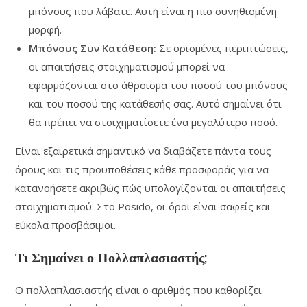
μπόνους που λάβατε. Αυτή είναι η πιο συνηθισμένη
μορφή.
Μπόνους Συν Κατάθεση:
Σε ορισμένες περιπτώσεις,
οι απαιτήσεις στοιχηματισμού μπορεί να
εφαρμόζονται στο άθροισμα του ποσού του μπόνους
και του ποσού της κατάθεσής σας. Αυτό σημαίνει ότι
θα πρέπει να στοιχηματίσετε ένα μεγαλύτερο ποσό.
Είναι εξαιρετικά σημαντικό να διαβάζετε πάντα τους
όρους και τις προϋποθέσεις κάθε προσφοράς για να
κατανοήσετε ακριβώς πώς υπολογίζονται οι απαιτήσεις
στοιχηματισμού. Στο Posido, οι όροι είναι σαφείς και
εύκολα προσβάσιμοι.
Τι Σημαίνει ο Πολλαπλασιαστής;
Ο πολλαπλασιαστής είναι ο αριθμός που καθορίζει