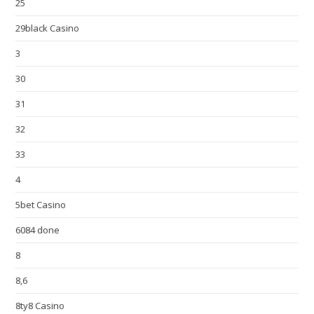
25
29black Casino
3
30
31
32
33
4
5bet Casino
6084 done
8
8,6
8ty8 Casino