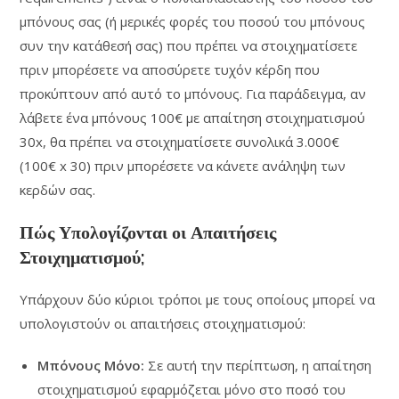
μπόνους σας (ή μερικές φορές του ποσού του μπόνους
συν την κατάθεσή σας) που πρέπει να στοιχηματίσετε
πριν μπορέσετε να αποσύρετε τυχόν κέρδη που
προκύπτουν από αυτό το μπόνους. Για παράδειγμα, αν
λάβετε ένα μπόνους 100€ με απαίτηση στοιχηματισμού
30x, θα πρέπει να στοιχηματίσετε συνολικά 3.000€
(100€ x 30) πριν μπορέσετε να κάνετε ανάληψη των
κερδών σας.
Πώς Υπολογίζονται οι Απαιτήσεις
Στοιχηματισμού;
Υπάρχουν δύο κύριοι τρόποι με τους οποίους μπορεί να
υπολογιστούν οι απαιτήσεις στοιχηματισμού:
Μπόνους Μόνο:
Σε αυτή την περίπτωση, η απαίτηση
στοιχηματισμού εφαρμόζεται μόνο στο ποσό του