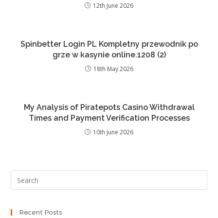
12th June 2026
Spinbetter Login PL Kompletny przewodnik po
grze w kasynie online.1208 (2)
18th May 2026
My Analysis of Piratepots Casino Withdrawal
Times and Payment Verification Processes
10th June 2026
Recent Posts