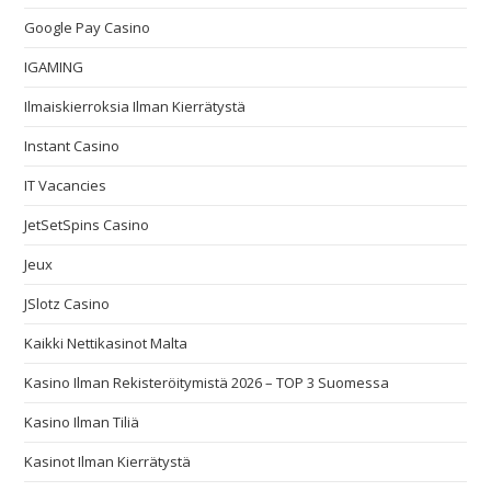
Google Pay Casino
IGAMING
Ilmaiskierroksia Ilman Kierrätystä
Instant Casino
IT Vacancies
JetSetSpins Casino
Jeux
JSlotz Casino
Kaikki Nettikasinot Malta
Kasino Ilman Rekisteröitymistä 2026 – TOP 3 Suomessa
Kasino Ilman Tiliä
Kasinot Ilman Kierrätystä