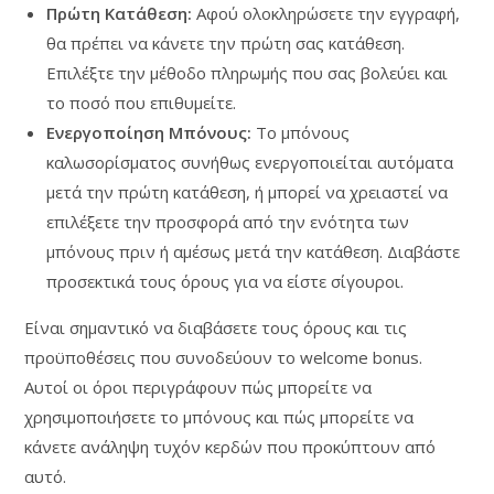
Πρώτη Κατάθεση:
Αφού ολοκληρώσετε την εγγραφή,
θα πρέπει να κάνετε την πρώτη σας κατάθεση.
Επιλέξτε την μέθοδο πληρωμής που σας βολεύει και
το ποσό που επιθυμείτε.
Ενεργοποίηση Μπόνους:
Το μπόνους
καλωσορίσματος συνήθως ενεργοποιείται αυτόματα
μετά την πρώτη κατάθεση, ή μπορεί να χρειαστεί να
επιλέξετε την προσφορά από την ενότητα των
μπόνους πριν ή αμέσως μετά την κατάθεση. Διαβάστε
προσεκτικά τους όρους για να είστε σίγουροι.
Είναι σημαντικό να διαβάσετε τους όρους και τις
προϋποθέσεις που συνοδεύουν το welcome bonus.
Αυτοί οι όροι περιγράφουν πώς μπορείτε να
χρησιμοποιήσετε το μπόνους και πώς μπορείτε να
κάνετε ανάληψη τυχόν κερδών που προκύπτουν από
αυτό.