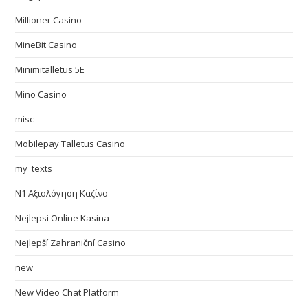
Millioner Casino
MineBit Casino
Minimitalletus 5E
Mino Casino
misc
Mobilepay Talletus Casino
my_texts
N1 Αξιολόγηση Καζίνο
Nejlepsi Online Kasina
Nejlepší Zahraniční Casino
new
New Video Chat Platform