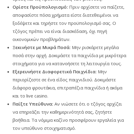
Ορίστε Προϋπολογισμό:
Πριν αρχίσετε να παίζετε,
αποφασίστε πόσα χρήματα είστε διατεθειμένοι να
ξοδέψετε και τηρήστε τον προϋπολογισμό σας. Ο
τζόγος πρέπει να είναι διασκέδαση, όχι πηγή
οικονομικών προβλημάτων.
Ξεκινήστε με Μικρά Ποσά:
Μην ρισκάρετε μεγάλα
ποσά στην αρχή. Δοκιμάστε τα παιχνίδια με μικρότερα
στοιχήματα για να κατανοήσετε τη λειτουργία τους.
Εξερευνήστε Διαφορετικά Παιχνίδια:
Μην
περιορίζεστε σε ένα είδος παιχνιδιού. Δοκιμάστε
διάφορα φρουτάκια, επιτραπέζια παιχνίδια ή ακόμα
και το live casino.
Παίξτε Υπεύθυνα:
Αν νιώσετε ότι ο τζόγος αρχίζει
να επηρεάζει την καθημερινότητά σας, ζητήστε
βοήθεια. Τα νόμιμα καζίνο προσφέρουν εργαλεία για
τον υπεύθυνο στοιχηματισμό.