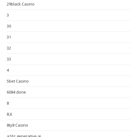
29black Casino
3
30
31
32
33
4
5bet Casino
6084 done
8
8,6
8ty8 Casino
a16z generative ai