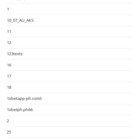
1
10_07_AU_AKS
11
12
123texts
16
17
18
1xbetapp-ph.com5
1xbetph.ph66
2
25