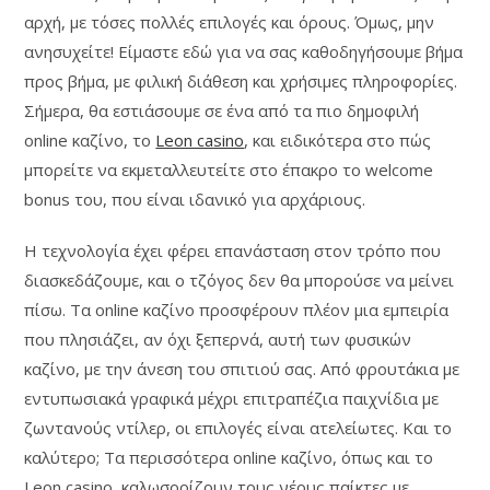
αρχή, με τόσες πολλές επιλογές και όρους. Όμως, μην
ανησυχείτε! Είμαστε εδώ για να σας καθοδηγήσουμε βήμα
προς βήμα, με φιλική διάθεση και χρήσιμες πληροφορίες.
Σήμερα, θα εστιάσουμε σε ένα από τα πιο δημοφιλή
online καζίνο, το
Leon casino
, και ειδικότερα στο πώς
μπορείτε να εκμεταλλευτείτε στο έπακρο το welcome
bonus του, που είναι ιδανικό για αρχάριους.
Η τεχνολογία έχει φέρει επανάσταση στον τρόπο που
διασκεδάζουμε, και ο τζόγος δεν θα μπορούσε να μείνει
πίσω. Τα online καζίνο προσφέρουν πλέον μια εμπειρία
που πλησιάζει, αν όχι ξεπερνά, αυτή των φυσικών
καζίνο, με την άνεση του σπιτιού σας. Από φρουτάκια με
εντυπωσιακά γραφικά μέχρι επιτραπέζια παιχνίδια με
ζωντανούς ντίλερ, οι επιλογές είναι ατελείωτες. Και το
καλύτερο; Τα περισσότερα online καζίνο, όπως και το
Leon casino, καλωσορίζουν τους νέους παίκτες με