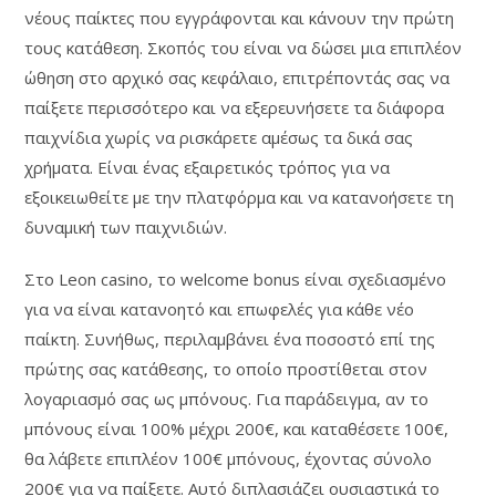
νέους παίκτες που εγγράφονται και κάνουν την πρώτη
τους κατάθεση. Σκοπός του είναι να δώσει μια επιπλέον
ώθηση στο αρχικό σας κεφάλαιο, επιτρέποντάς σας να
παίξετε περισσότερο και να εξερευνήσετε τα διάφορα
παιχνίδια χωρίς να ρισκάρετε αμέσως τα δικά σας
χρήματα. Είναι ένας εξαιρετικός τρόπος για να
εξοικειωθείτε με την πλατφόρμα και να κατανοήσετε τη
δυναμική των παιχνιδιών.
Στο Leon casino, το welcome bonus είναι σχεδιασμένο
για να είναι κατανοητό και επωφελές για κάθε νέο
παίκτη. Συνήθως, περιλαμβάνει ένα ποσοστό επί της
πρώτης σας κατάθεσης, το οποίο προστίθεται στον
λογαριασμό σας ως μπόνους. Για παράδειγμα, αν το
μπόνους είναι 100% μέχρι 200€, και καταθέσετε 100€,
θα λάβετε επιπλέον 100€ μπόνους, έχοντας σύνολο
200€ για να παίξετε. Αυτό διπλασιάζει ουσιαστικά το