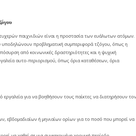
ζόγου
 τυχερών παιχνιδιών είναι η προστασία των ευάλωτων ατόμων.
υ υποδηλώνουν προβληματική συμπεριφορά τζόγου, όπως η
πόσυρση από κοινωνικές δραστηριότητες και η ψυχική
γαλεία αυτο-περιορισμού, όπως όρια καταθέσεων, όρια
 εργαλεία για να βοηθήσουν τους παίκτες να διατηρήσουν το
ν, εβδομαδιαίων ή μηνιαίων ορίων για το ποσό που μπορεί να
ρεί να χαθεί σε μια συγκεκριμένη χρονική περίοδο.