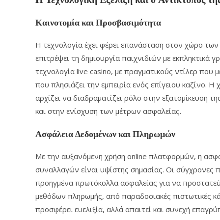
Καινοτομία και Προσβασιμότητα
Η τεχνολογία έχει φέρει επανάσταση στον χώρο των 
επιτρέψει τη δημιουργία παιχνιδιών με εκπληκτικά γρ
τεχνολογία live casino, με πραγματικούς ντίλερ που
που πλησιάζει την εμπειρία ενός επίγειου καζίνο. Η 
αρχίζει να διαδραματίζει ρόλο στην εξατομίκευση τ
και στην ενίσχυση των μέτρων ασφαλείας.
Ασφάλεια Δεδομένων και Πληρωμών
Με την αυξανόμενη χρήση online πλατφορμών, η ασφ
συναλλαγών είναι υψίστης σημασίας. Οι σύγχρονες 
προηγμένα πρωτόκολλα ασφαλείας για να προστατεύο
μεθόδων πληρωμής, από παραδοσιακές πιστωτικές κά
προσφέρει ευελιξία, αλλά απαιτεί και συνεχή επαγρ