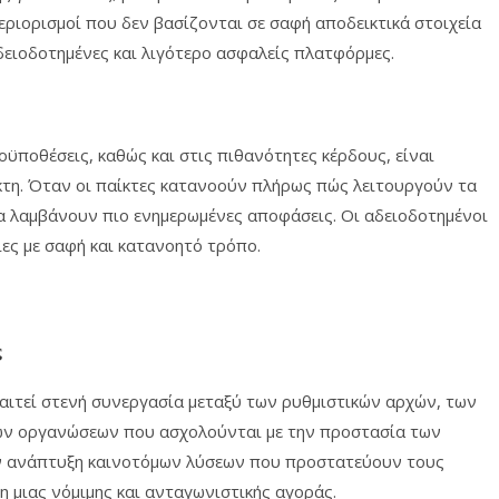
εριορισμοί που δεν βασίζονται σε σαφή αποδεικτικά στοιχεία
δειοδοτημένες και λιγότερο ασφαλείς πλατφόρμες.
οϋποθέσεις, καθώς και στις πιθανότητες κέρδους, είναι
ίκτη. Όταν οι παίκτες κατανοούν πλήρως πώς λειτουργούν τα
 να λαμβάνουν πιο ενημερωμένες αποφάσεις. Οι αδειοδοτημένοι
ες με σαφή και κατανοητό τρόπο.
ς
ιτεί στενή συνεργασία μεταξύ των ρυθμιστικών αρχών, των
ων οργανώσεων που ασχολούνται με την προστασία των
ην ανάπτυξη καινοτόμων λύσεων που προστατεύουν τους
 μιας νόμιμης και ανταγωνιστικής αγοράς.