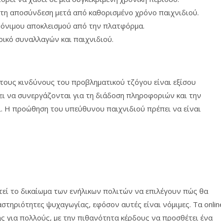
τη αποσύνδεση μετά από καθορισμένο χρόνο παιχνιδιού.
όνιμου αποκλεισμού από την πλατφόρμα.
ικό συναλλαγών και παιχνιδιού.
 τους κινδύνους του προβληματικού τζόγου είναι εξίσου
πει να συνεργάζονται για τη διάδοση πληροφοριών και την
ι. Η προώθηση του υπεύθυνου παιχνιδιού πρέπει να είναι
τεί το δικαίωμα των ενήλικων πολιτών να επιλέγουν πώς θα
τηριότητες ψυχαγωγίας, εφόσον αυτές είναι νόμιμες. Τα onlin
ς για πολλούς, με την πιθανότητα κέρδους να προσθέτει ένα