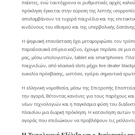
παίκτες, ενώ ταυτόχρονα οι ρυθμιστικές αρχές καλο
πρόκληση έγκειται στην εύρεση της λεπτής ισορροπία
απολαμβάνουν τα τυχερά παιχνίδια και της επιτακτ
κινδύνους του εθισμού και της υπερβολικής δαπάνης
Η ψηφιακή επανάσταση έχει μεταμορφώσει τον τρόπο
παραδοσιακά επίγεια καζίνο, έχουμε περάσει σε μια 
μας, μέσω υπολογιστών, tablet και smartphones. Π
παιχνιδιών, από κλασικά slots μέχρι live dealer bla
ευκολία πρόσβασης, ωστόσο, εγείρει σημαντικά ερωτή
Η ελληνική νομοθεσία, μέσω της Επιτροπής Εποπτείας
την αγορά, θέτοντας κανόνες για τους παρόχους κα
νέων τεχνολογιών και η παγκόσμια φύση του διαδικ
πλαισίου μια διαρκή πρόκληση. Η κατανόηση αυτών τ
αγοράς που επιδιώκουν να προβλέψουν τις μελλοντι
Η Τεχνολογική Εξέλιξη και ο Αντίκτυπός τη