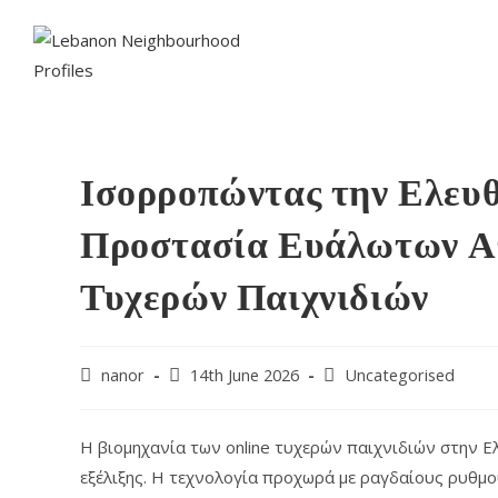
Ισορροπώντας την Ελευθ
Προστασία Ευάλωτων Α
Τυχερών Παιχνιδιών
nanor
14th June 2026
Uncategorised
Η βιομηχανία των online τυχερών παιχνιδιών στην Ελ
εξέλιξης. Η τεχνολογία προχωρά με ραγδαίους ρυθμο