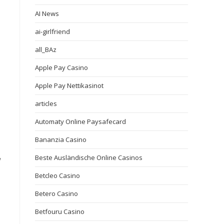
AI News
ai-girlfriend
all_BAz
Apple Pay Casino
Apple Pay Nettikasinot
articles
Automaty Online Paysafecard
Bananzia Casino
Beste Ausländische Online Casinos
ν
Betcleo Casino
Betero Casino
Betfouru Casino