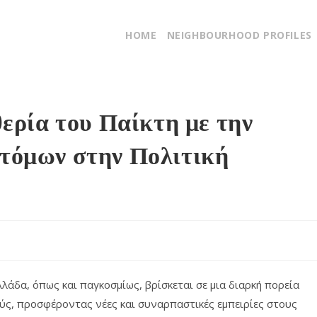
HOME
NEIGHBOURHOOD PROFILES
ερία του Παίκτη με την
τόμων στην Πολιτική
λάδα, όπως και παγκοσμίως, βρίσκεται σε μια διαρκή πορεία
ύς, προσφέροντας νέες και συναρπαστικές εμπειρίες στους