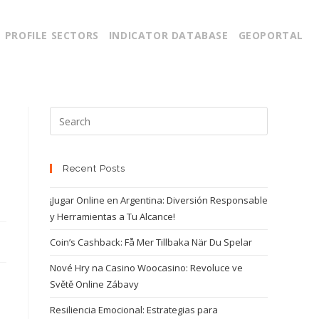
PROFILE SECTORS
INDICATOR DATABASE
GEOPORTAL
Recent Posts
¡Jugar Online en Argentina: Diversión Responsable
y Herramientas a Tu Alcance!
Coin’s Cashback: Få Mer Tillbaka När Du Spelar
Nové Hry na Casino Woocasino: Revoluce ve
Světě Online Zábavy
Resiliencia Emocional: Estrategias para