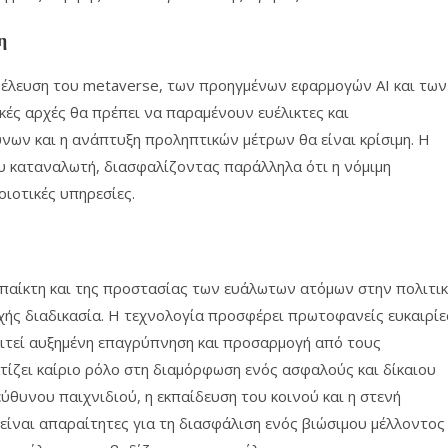
η
ην έλευση του metaverse, των προηγμένων εφαρμογών AI και των
ές αρχές θα πρέπει να παραμένουν ευέλικτες και
νων και η ανάπτυξη προληπτικών μέτρων θα είναι κρίσιμη. Η
υ καταναλωτή, διασφαλίζοντας παράλληλα ότι η νόμιμη
οιοτικές υπηρεσίες.
 παίκτη και της προστασίας των ευάλωτων ατόμων στην πολιτι
εχής διαδικασία. Η τεχνολογία προσφέρει πρωτοφανείς ευκαιρίε
αιτεί αυξημένη επαγρύπνηση και προσαρμογή από τους
τίζει καίριο ρόλο στη διαμόρφωση ενός ασφαλούς και δίκαιου
ύθυνου παιχνιδιού, η εκπαίδευση του κοινού και η στενή
ίναι απαραίτητες για τη διασφάλιση ενός βιώσιμου μέλλοντος