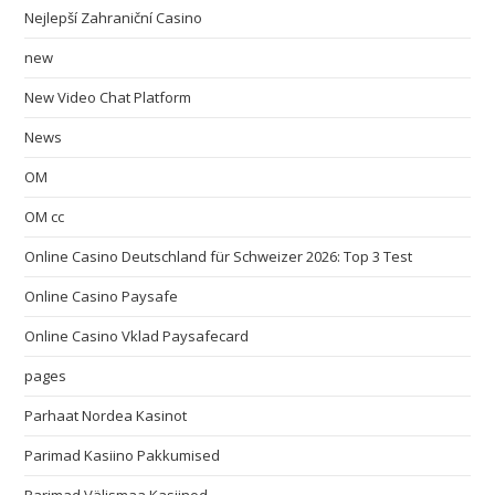
Nejlepší Zahraniční Casino
new
New Video Chat Platform
News
OM
OM cc
Online Casino Deutschland für Schweizer 2026: Top 3 Test
Online Casino Paysafe
Online Casino Vklad Paysafecard
pages
Parhaat Nordea Kasinot
Parimad Kasiino Pakkumised