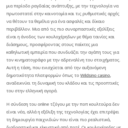
μια περίοδο ραγδαίας ανάπτυξης, με την τεχνολογία να
πρωτοστατεί στην καινοτομία και τις ρυθμιστικές αρχές
να θέτουν τα θεμέλια για ένα ασφαλές και δίκαιο
περιβάλλον. Μια από τις πιο συναρπαστικές εξελίξεις
είναι η άνοδος των κουλοχέρηδων με θέμα ταινίες και
διάσημους, προσφέροντας στους παίκτες μια
καθηλωτική εμπειρία που συνδυάζει την αγάπη τους για
τον κινηματογράφο με την αδρεναλίνη του στοιχήματος.
Αυτή η τάση, που ενισχύεται από την αυξανόμενη
δημοτικότητα πλατφορμών όπως το
Wildsino casino
,
αναδεικνύει τη δυναμική του κλάδου και τις προοπτικές
του στην ελληνική αγορά.
Η σύνδεση του online τζόγου με την ποπ κουλτούρα δεν
είναι νέα, αλλά η εξέλιξη της τεχνολογίας έχει επιτρέψει
τη δημιουργία παιχνιδιών που είναι πιο ρεαλιστικά,
διαδραστικά και ελκυστικά από ποτέ. Οι κουλοχέρηδες με