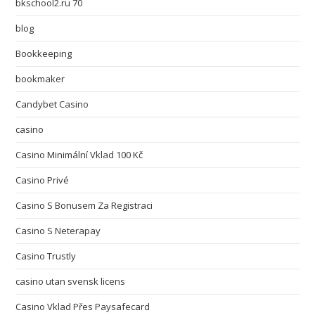
bkschool2.ru 70
blog
Bookkeeping
bookmaker
Candybet Casino
casino
Casino Minimální Vklad 100 Kč
Casino Privé
Casino S Bonusem Za Registraci
Casino S Neterapay
Casino Trustly
casino utan svensk licens
Casino Vklad Přes Paysafecard