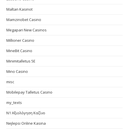
Maltan Kasinot
Mamzinobet Casino
Megapari New Casinos
Millioner Casino
MineBit Casino
Minimitalletus 5E
Mino Casino
misc
Mobilepay Talletus Casino
my_texts
N1 Αξιολόγηση Καζίνο
Nejlepsi Online Kasina