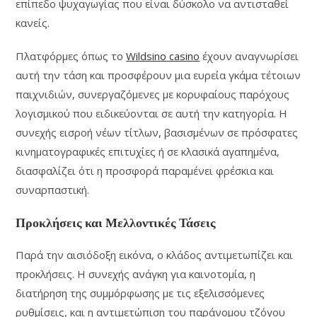
επίπεδο ψυχαγωγίας που είναι δύσκολο να αντισταθεί
κανείς.
Πλατφόρμες όπως το
Wildsino casino
έχουν αναγνωρίσει
αυτή την τάση και προσφέρουν μια ευρεία γκάμα τέτοιων
παιχνιδιών, συνεργαζόμενες με κορυφαίους παρόχους
λογισμικού που ειδικεύονται σε αυτή την κατηγορία. Η
συνεχής εισροή νέων τίτλων, βασισμένων σε πρόσφατες
κινηματογραφικές επιτυχίες ή σε κλασικά αγαπημένα,
διασφαλίζει ότι η προσφορά παραμένει φρέσκια και
συναρπαστική.
Προκλήσεις και Μελλοντικές Τάσεις
Παρά την αισιόδοξη εικόνα, ο κλάδος αντιμετωπίζει και
προκλήσεις. Η συνεχής ανάγκη για καινοτομία, η
διατήρηση της συμμόρφωσης με τις εξελισσόμενες
ρυθμίσεις, και η αντιμετώπιση του παράνομου τζόγου