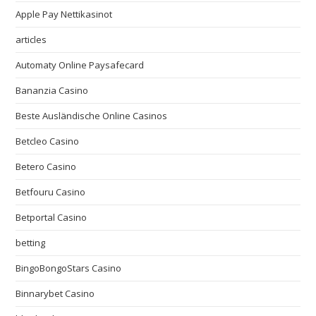
Apple Pay Nettikasinot
articles
Automaty Online Paysafecard
Bananzia Casino
Beste Ausländische Online Casinos
Betcleo Casino
Betero Casino
Betfouru Casino
Betportal Casino
betting
BingoBongoStars Casino
Binnarybet Casino