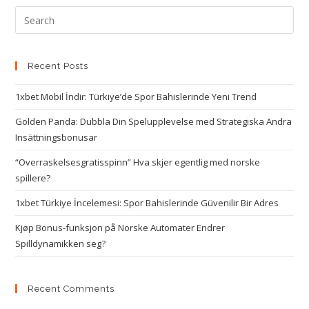
Recent Posts
1xbet Mobil İndir: Türkiye’de Spor Bahislerinde Yeni Trend
Golden Panda: Dubbla Din Spelupplevelse med Strategiska Andra
Insättningsbonusar
“Overraskelsesgratisspinn” Hva skjer egentlig med norske
spillere?
1xbet Türkiye İncelemesi: Spor Bahislerinde Güvenilir Bir Adres
Kjøp Bonus-funksjon på Norske Automater Endrer
Spilldynamikken seg?
Recent Comments