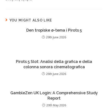
YOU MIGHT ALSO LIKE
Den tropiske ø-tema i Pirots 5
29th June 2026
Pirots 5 Slot: Analisi della grafica e della
colonna sonora cinematografica
26th June 2026
GambleZen UK Login: A Comprehensive Study
Report
20th May 2026