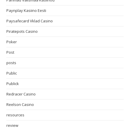
Parimad Välismaa Kasiinod
Paynplay Kasiino Eesti
Paysafecard Vklad Casino
Piratepots Casino
Poker
Post
posts
Public
Publick
Redracer Casino
Reelson Casino
resources
review