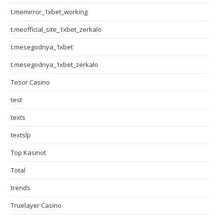
t.memirror_1xbet_working
t.meofficial_site_1xbet_zerkalo
t.mesegodnya_1xbet
t.mesegodnya_1xbet_zerkalo
Tesor Casino
test
texts
textslp
Top Kasinot
Total
trends
Truelayer Casino