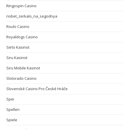
Ringospin Casino
riobet_zerkalo_na_segodnya
Roulo Casino
Royaldogs Casino
Siirto Kasinot
Siru Kasinot
Siru Mobile Kasinot
Slotorado Casino
Slovenské Casino Pro České Hráče
Spei
Spellen
Spiele