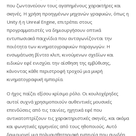
που ζωντανεύουν τους αγαπημένους χαρακτήρες και
σκηνές. Η χρήση προηγμένων μηχανών γραφικών, όπως η
Unity ή η Unreal Engine, επιτρέπει στους
προγραμματιστές να δημιουργήσουν οπτικά
εντυπωσιακά παιχνίδια που ανταγωνίζονται την
ποιότητα των κινηματογραφικών παραγωγών. Η
ενσωμάτωση βίντεο κλιπ, κινούμενων σχεδίων και
ειδικών εφέ ενισχύει την αίσθηση της εμβύθισης,
κάνοντας κάθε περιστροφή τροχού μια μικρή
κινηματογραφική εμπειρία.
Ο ήχος παίζει εξίσου κρίσιμο ρόλο. Οι κουλοχέρηδες
αυτοί συχνά χρησιμοποιούν αυθεντικές μουσικές
επενδύσεις από τις ταινίες, ηχητικά εφέ που
αντικατοπτρίζουν τις χαρακτηριστικές σκηνές, και ακόμα
και φωνητικές ερμηνείες από τους ηθοποιούς. Αυτό
δημιουργεί μια πολυαισθητηριακή εμπειρία που συνδέει