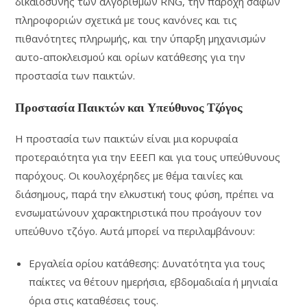
δικαιοσύνης των αλγορίθμων RNG, την παροχή σαφών
πληροφοριών σχετικά με τους κανόνες και τις
πιθανότητες πληρωμής, και την ύπαρξη μηχανισμών
αυτο-αποκλεισμού και ορίων κατάθεσης για την
προστασία των παικτών.
Προστασία Παικτών και Υπεύθυνος Τζόγος
Η προστασία των παικτών είναι μια κορυφαία
προτεραιότητα για την ΕΕΕΠ και για τους υπεύθυνους
παρόχους. Οι κουλοχέρηδες με θέμα ταινίες και
διάσημους, παρά την ελκυστική τους φύση, πρέπει να
ενσωματώνουν χαρακτηριστικά που προάγουν τον
υπεύθυνο τζόγο. Αυτά μπορεί να περιλαμβάνουν:
Εργαλεία ορίου κατάθεσης: Δυνατότητα για τους
παίκτες να θέτουν ημερήσια, εβδομαδιαία ή μηνιαία
όρια στις καταθέσεις τους.