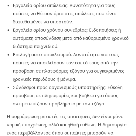
Εργαλεία ορίου απώλειας: Δυνατότητα για τους
παίκτες να θέτουν όρια στις απώλειες που είναι
διατεθειμένοι να υποστούν.
Εργαλεία ορίου χρόνου συνεδρίας: Ειδοποιήσεις ή
αυτόματη αποσύνδεση μετά από καθορισμένο χρονικό
διάστημα παιχνιδιού.
Επιλογή αυτο-αποκλεισμού: Δυνατότητα για τους
παίκτες να αποκλείσουν τον εαυτό τους από την
πρόσβαση σε πλατφόρμες τζόγου για συγκεκριμένες
χρονικές περιόδους ή μόνιμα.
Σύνδεσμοι προς οργανισμούς υποστήριξης: Εύκολη
πρόσβαση σε πληροφορίες και βοήθεια για όσους
αντιμετωπίζουν προβλήματα με τον τζόγο.
Η συμμόρφωση με αυτές τις απαιτήσεις δεν είναι μόνο
νομική υποχρέωση, αλλά και ηθική ευθύνη. Η δημιουργία
ενός περιβάλλοντος όπου οι παίκτες μπορούν να