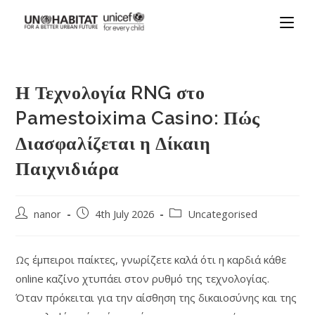
Η Τεχνολογία RNG στο
Pamestoixima Casino: Πώς
Διασφαλίζεται η Δίκαιη
Παιχνιδιάρα
nanor
4th July 2026
Uncategorised
Ως έμπειροι παίκτες, γνωρίζετε καλά ότι η καρδιά κάθε
online καζίνο χτυπάει στον ρυθμό της τεχνολογίας.
Όταν πρόκειται για την αίσθηση της δικαιοσύνης και της