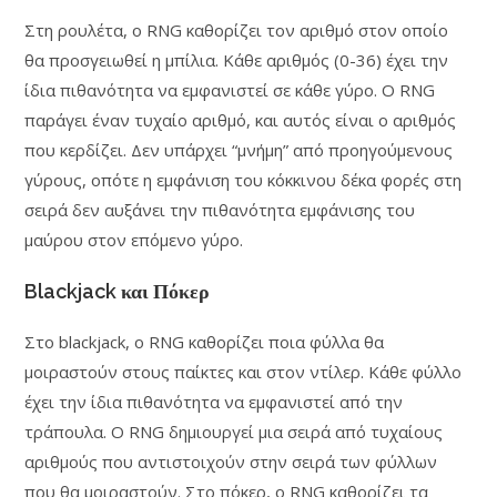
Στη ρουλέτα, ο RNG καθορίζει τον αριθμό στον οποίο
θα προσγειωθεί η μπίλια. Κάθε αριθμός (0-36) έχει την
ίδια πιθανότητα να εμφανιστεί σε κάθε γύρο. Ο RNG
παράγει έναν τυχαίο αριθμό, και αυτός είναι ο αριθμός
που κερδίζει. Δεν υπάρχει “μνήμη” από προηγούμενους
γύρους, οπότε η εμφάνιση του κόκκινου δέκα φορές στη
σειρά δεν αυξάνει την πιθανότητα εμφάνισης του
μαύρου στον επόμενο γύρο.
Blackjack και Πόκερ
Στο blackjack, ο RNG καθορίζει ποια φύλλα θα
μοιραστούν στους παίκτες και στον ντίλερ. Κάθε φύλλο
έχει την ίδια πιθανότητα να εμφανιστεί από την
τράπουλα. Ο RNG δημιουργεί μια σειρά από τυχαίους
αριθμούς που αντιστοιχούν στην σειρά των φύλλων
που θα μοιραστούν. Στο πόκερ, ο RNG καθορίζει τα