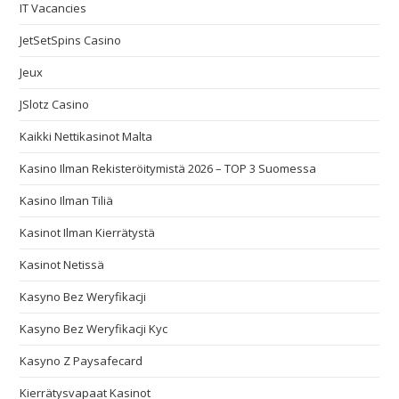
IT Vacancies
JetSetSpins Casino
Jeux
JSlotz Casino
Kaikki Nettikasinot Malta
Kasino Ilman Rekisteröitymistä 2026 – TOP 3 Suomessa
Kasino Ilman Tiliä
Kasinot Ilman Kierrätystä
Kasinot Netissä
Kasyno Bez Weryfikacji
Kasyno Bez Weryfikacji Kyc
Kasyno Z Paysafecard
Kierrätysvapaat Kasinot