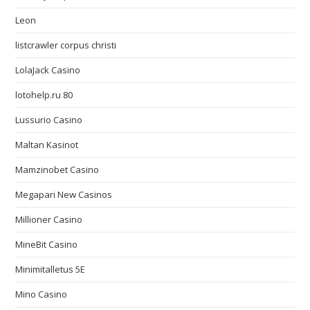
Leon
listcrawler corpus christi
LolaJack Casino
lotohelp.ru 80
Lussurio Casino
Maltan Kasinot
Mamzinobet Casino
Megapari New Casinos
Millioner Casino
MineBit Casino
Minimitalletus 5E
Mino Casino