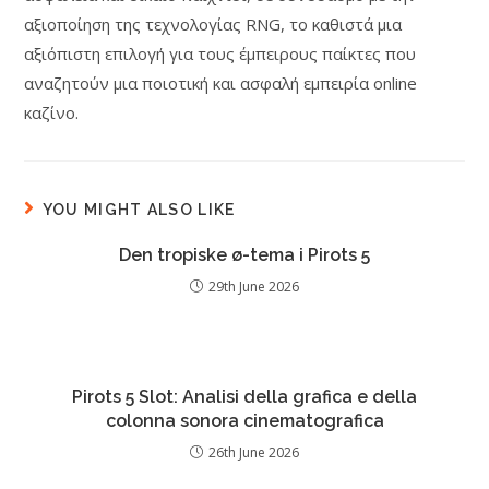
αξιοποίηση της τεχνολογίας RNG, το καθιστά μια
αξιόπιστη επιλογή για τους έμπειρους παίκτες που
αναζητούν μια ποιοτική και ασφαλή εμπειρία online
καζίνο.
YOU MIGHT ALSO LIKE
Den tropiske ø-tema i Pirots 5
29th June 2026
Pirots 5 Slot: Analisi della grafica e della
colonna sonora cinematografica
26th June 2026