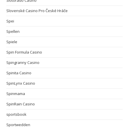
Slotorado Casino
Slovenské Casino Pro České Hráče
Spei
Spellen
Spiele
Spin Formula Casino
Spingranny Casino
Spinita Casino
SpinLynx Casino
Spinmama
SpinRain Casino
sportsbook
Sportwedden