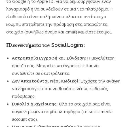
το Google ή το Apple ID, για να δημιουργήσουν έναν
λογαριασμό ή να συνδεθούν σε μια νέα πλατφόρμα. Η
διαδικασία είναι απλή: κάνετε κλικ στο αντίστοιχο
κουμπί, επιτρέπετε την πρόσβαση στα απαραίτητα
στοιχεία (συνήθως όνομα και email) και είστε έτοιμοι.
Πλεονεκτήματα των Social Logins:
Αστραπιαία Εγγραφή και Σύνδεση:
Η μεγαλύτερη
αρετή τους. Μπορείτε να εγγραφείτε και να
συνδεθείτε σε δευτερόλεπτα.
Δεν Απαιτούνται Νέοι Κωδικοί:
Ξεχάστε την ανάγκη
να δημιουργείτε και να θυμάστε νέους κωδικούς
πρόσβασης.
Ευκολία Διαχείρισης:
Όλα τα στοιχεία σας είναι
συγκεντρωμένα σε μία πλατφόρμα (το social media
account σας).
Μειωμένη Πιθανότητα Λαθών:
Τα στοιχεία