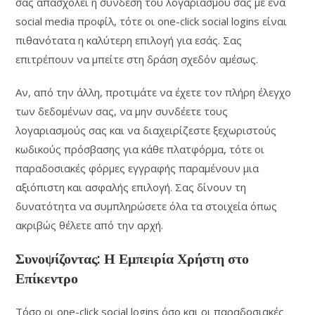
σας απασχολεί η σύνδεση του λογαριασμού σας με ένα
social media προφίλ, τότε οι one-click social logins είναι
πιθανότατα η καλύτερη επιλογή για εσάς. Σας
επιτρέπουν να μπείτε στη δράση σχεδόν αμέσως.
Αν, από την άλλη, προτιμάτε να έχετε τον πλήρη έλεγχο
των δεδομένων σας, να μην συνδέετε τους
λογαριασμούς σας και να διαχειρίζεστε ξεχωριστούς
κωδικούς πρόσβασης για κάθε πλατφόρμα, τότε οι
παραδοσιακές φόρμες εγγραφής παραμένουν μια
αξιόπιστη και ασφαλής επιλογή. Σας δίνουν τη
δυνατότητα να συμπληρώσετε όλα τα στοιχεία όπως
ακριβώς θέλετε από την αρχή.
Συνοψίζοντας: Η Εμπειρία Χρήστη στο
Επίκεντρο
Τόσο οι one-click social logins όσο και οι παραδοσιακές