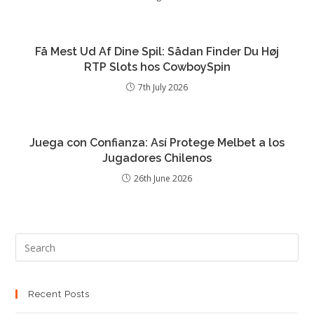
Få Mest Ud Af Dine Spil: Sådan Finder Du Høj
RTP Slots hos CowboySpin
7th July 2026
Juega con Confianza: Así Protege Melbet a los
Jugadores Chilenos
26th June 2026
Recent Posts