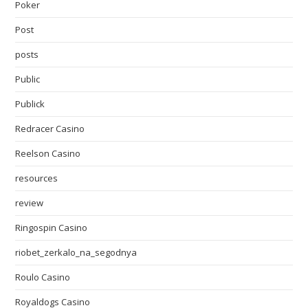
Poker
Post
posts
Public
Publick
Redracer Casino
Reelson Casino
resources
review
Ringospin Casino
riobet_zerkalo_na_segodnya
Roulo Casino
Royaldogs Casino