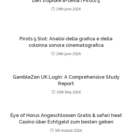
Den tropiske ø-tema i Pirots 5
29th June 2026
Pirots 5 Slot: Analisi della grafica e della
colonna sonora cinematografica
26th June 2026
GambleZen UK Login: A Comprehensive Study
Report
20th May 2026
Eye of Horus Angeschlossen Gratis & safari heat
Casino über Echtgeld zum besten geben
5th August 2026