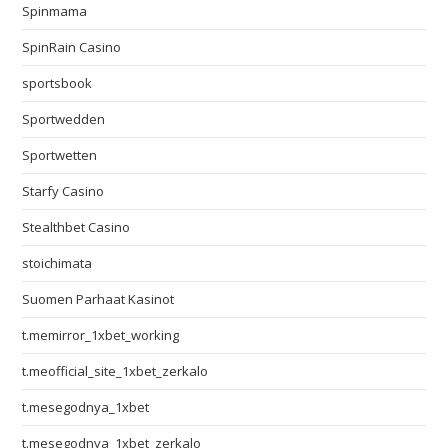
Spinmama
SpinRain Casino
sportsbook
Sportwedden
Sportwetten
Starfy Casino
Stealthbet Casino
stoichimata
Suomen Parhaat Kasinot
t.memirror_1xbet_working
t.meofficial_site_1xbet_zerkalo
t.mesegodnya_1xbet
t.mesegodnya_1xbet_zerkalo