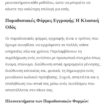
μειονεκτήματα κάθε μεθόδου, ώστε να μπορείτε να
κάνετε την καλύτερη επιλογή για εσάς.
Παραδοσιακές Φόρμες Εγγραφής: Η Κλασική
Οδός
Οι παραδοσιακές φόρμες εγγραφής είναι ο τρόπος που
έχουμε συνηθίσει να εγγράφεστε σε πολλές online
υπηρεσίες εδώ και χρόνια. Περιλαμβάνουν τη
συμπλήρωση ενός εντύπου με προσωπικά στοιχεία όπως
όνομα, επώνυμο, διεύθυνση email, ημερομηνία γέννησης,
διεύθυνση κατοικίας και, φυσικά, τη δημιουργία ενός
μοναδικού κωδικού πρόσβασης. Συχνά, απαιτείται και η
επαλήθευση του email σας μέσω ενός συνδέσμου που
αποστέλλεται στο inbox σας.
Πλεονεκτήματα των Παραδοσιακών Φορμών: