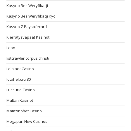
Kasyno Bez Weryfikacji
Kasyno Bez Weryfikacji Kyc
Kasyno Z Paysafecard
Kierrätysvapaat Kasinot
Leon
listcrawler corpus christi
LolaJack Casino
lotohelp.ru 80
Lussurio Casino
Maltan Kasinot
Mamzinobet Casino
Megapari New Casinos