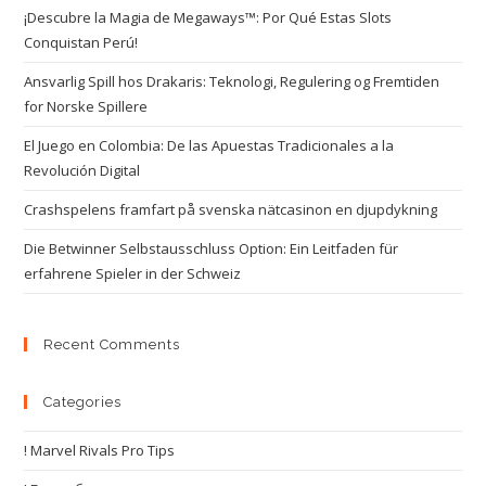
¡Descubre la Magia de Megaways™: Por Qué Estas Slots
Conquistan Perú!
Ansvarlig Spill hos Drakaris: Teknologi, Regulering og Fremtiden
for Norske Spillere
El Juego en Colombia: De las Apuestas Tradicionales a la
Revolución Digital
Crashspelens framfart på svenska nätcasinon en djupdykning
Die Betwinner Selbstausschluss Option: Ein Leitfaden für
erfahrene Spieler in der Schweiz
Recent Comments
Categories
! Marvel Rivals Pro Tips