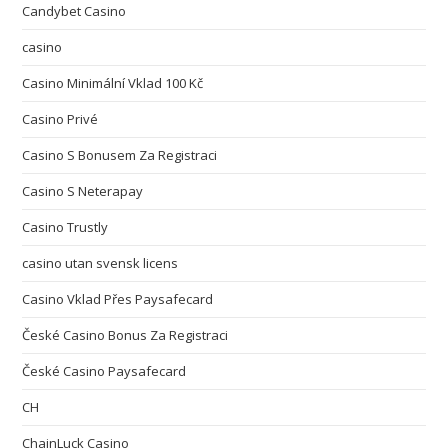
Candybet Casino
casino
Casino Minimální Vklad 100 Kč
Casino Privé
Casino S Bonusem Za Registraci
Casino S Neterapay
Casino Trustly
casino utan svensk licens
Casino Vklad Přes Paysafecard
České Casino Bonus Za Registraci
České Casino Paysafecard
CH
ChainLuck Casino