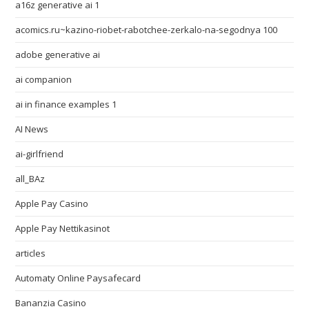
a16z generative ai 1
acomics.ru~kazino-riobet-rabotchee-zerkalo-na-segodnya 100
adobe generative ai
ai companion
ai in finance examples 1
AI News
ai-girlfriend
all_BAz
Apple Pay Casino
Apple Pay Nettikasinot
articles
Automaty Online Paysafecard
Bananzia Casino