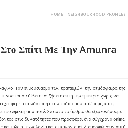
HOME
NEIGHBOURHOOD PROFILES
 Στο Σπίτι Με Την Amunra
ς καζίνο. Τον ενθουσιασμό των τραπεζιών, την ατμόσφαιρα της
τι γίνεται αν θέλετε να ζήσετε αυτή την εμπειρία χωρίς να
 έχει φέρει επανάσταση στον τρόπο που παίζουμε, και η
αι πιο εφικτή από ποτέ. Σε αυτό το άρθρο, θα εξερευνήσουμε
άζοντας στις δυνατότητες που προσφέρει ένα σύγχρονο online
ώς και πώς η τεχνολογία και οι κανονισμοί διαμορφώνουν αυτή