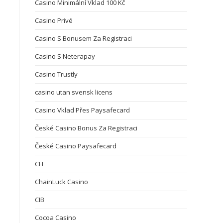
Casino Minimální Vklad 100 Kč
Casino Privé
Casino S Bonusem Za Registraci
Casino S Neterapay
Casino Trustly
casino utan svensk licens
Casino Vklad Přes Paysafecard
České Casino Bonus Za Registraci
České Casino Paysafecard
CH
ChainLuck Casino
CIB
Cocoa Casino