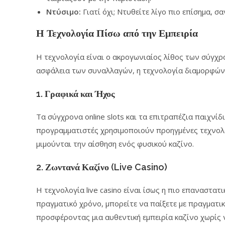
Ντύσιμο:
Γιατί όχι; Ντυθείτε λίγο πιο επίσημα, σ
Η Τεχνολογία Πίσω από την Εμπειρία
Η τεχνολογία είναι ο ακρογωνιαίος λίθος των σύγχρ
ασφάλεια των συναλλαγών, η τεχνολογία διαμορφώνει
1. Γραφικά και Ήχος
Τα σύγχρονα online slots και τα επιτραπέζια παιχνί
προγραμματιστές χρησιμοποιούν προηγμένες τεχνολο
μιμούνται την αίσθηση ενός φυσικού καζίνο.
2. Ζωντανά Καζίνο (Live Casino)
Η τεχνολογία live casino είναι ίσως η πιο επαναστατι
πραγματικό χρόνο, μπορείτε να παίξετε με πραγματικ
προσφέροντας μια αυθεντική εμπειρία καζίνο χωρίς ν