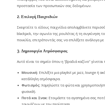
προστασία των προσωπικών σας δεδομένων.
2. Επιλογή Παιχνιδιών
Σκεφτείτε τι είδους παιχνίδια απολαμβάνετε περισσό
blackjack, την αγωνία της ρουλέτας ή τη συγκίνηση 
ποικιλία, επιτρέποντάς σας να επιλέξετε ανάλογα με 
3. Δημιουργία Ατμόσφαιρας
Αυτό είναι το σημείο όπου η “βραδιά καζίνο” γίνεται 
Μουσική:
Επιλέξτε μια playlist με jazz, lounge ή 
κατάλληλη ατμόσφαιρα.
Φωτισμός:
Χαμηλώστε τα φώτα και χρησιμοποιήστε
φυσικά!).
Ποτά και Σνακ:
Ετοιμάστε τα αγαπημένα σας ποτά 
ταιριάζουν με την περίσταση.