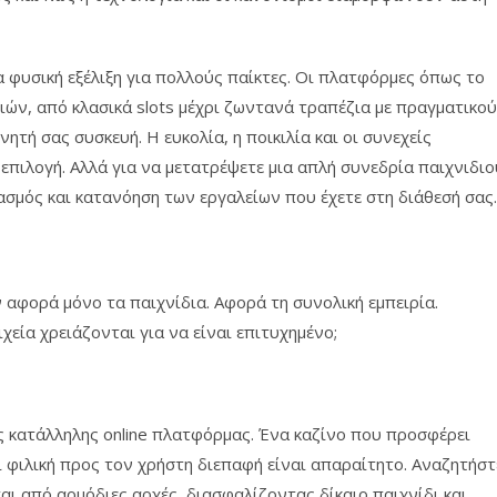
ια φυσική εξέλιξη για πολλούς παίκτες. Οι πλατφόρμες όπως το
ιών, από κλασικά slots μέχρι ζωντανά τραπέζια με πραγματικο
ητή σας συσκευή. Η ευκολία, η ποικιλία και οι συνεχείς
 επιλογή. Αλλά για να μετατρέψετε μια απλή συνεδρία παιχνιδιο
διασμός και κατανόηση των εργαλείων που έχετε στη διάθεσή σας.
 αφορά μόνο τα παιχνίδια. Αφορά τη συνολική εμπειρία.
χεία χρειάζονται για να είναι επιτυχημένο;
ης κατάλληλης online πλατφόρμας. Ένα καζίνο που προσφέρει
αι φιλική προς τον χρήστη διεπαφή είναι απαραίτητο. Αναζητήστ
ι από αρμόδιες αρχές, διασφαλίζοντας δίκαιο παιχνίδι και