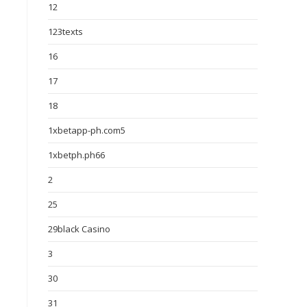
12
123texts
16
17
18
1xbetapp-ph.com5
1xbetph.ph66
2
25
29black Casino
3
30
31