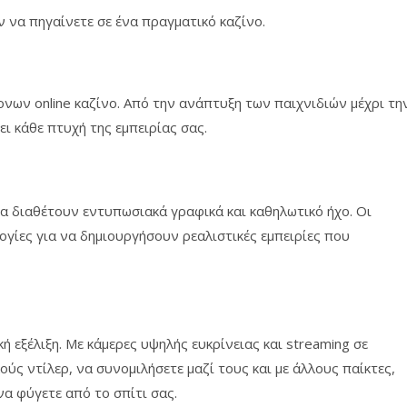
αν να πηγαίνετε σε ένα πραγματικό καζίνο.
ονων online καζίνο. Από την ανάπτυξη των παιχνιδιών μέχρι τη
 κάθε πτυχή της εμπειρίας σας.
δια διαθέτουν εντυπωσιακά γραφικά και καθηλωτικό ήχο. Οι
γίες για να δημιουργήσουν ρεαλιστικές εμπειρίες που
κή εξέλιξη. Με κάμερες υψηλής ευκρίνειας και streaming σε
ούς ντίλερ, να συνομιλήσετε μαζί τους και με άλλους παίκτες,
α φύγετε από το σπίτι σας.