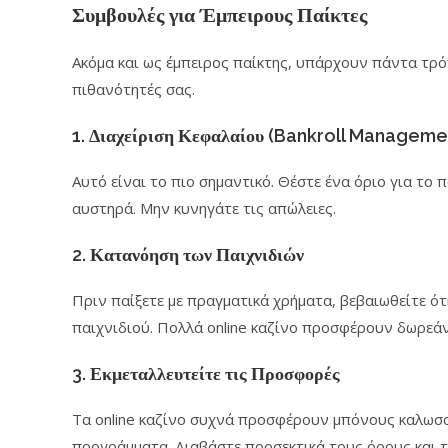
Συμβουλές για Έμπειρους Παίκτες
Ακόμα και ως έμπειρος παίκτης, υπάρχουν πάντα τρόπ
πιθανότητές σας.
1. Διαχείριση Κεφαλαίου (Bankroll Manageme
Αυτό είναι το πιο σημαντικό. Θέστε ένα όριο για το 
αυστηρά. Μην κυνηγάτε τις απώλειες.
2. Κατανόηση των Παιχνιδιών
Πριν παίξετε με πραγματικά χρήματα, βεβαιωθείτε ότ
παιχνιδιού. Πολλά online καζίνο προσφέρουν δωρεάν
3. Εκμεταλλευτείτε τις Προσφορές
Τα online καζίνο συχνά προσφέρουν μπόνους καλωσ
προγράμματα. Διαβάστε προσεκτικά τους όρους και τ