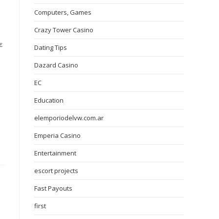
Computers, Games
Crazy Tower Сasino
ε
Dating Tips
Dazard Casino
EC
Education
,
elemporiodelvw.com.ar
Emperia Casino
Entertainment
escort projects
Fast Payouts
first