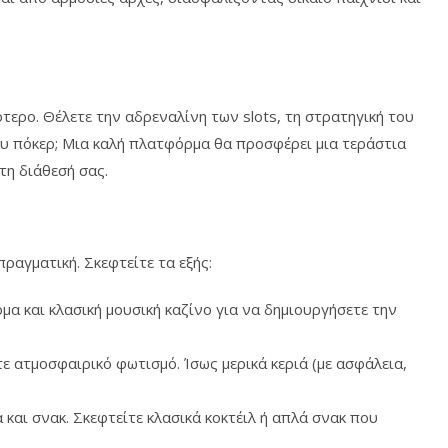
τερο. Θέλετε την αδρεναλίνη των slots, τη στρατηγική του
του πόκερ; Μια καλή πλατφόρμα θα προσφέρει μια τεράστια
τη διάθεσή σας.
πραγματική. Σκεφτείτε τα εξής:
ακόμα και κλασική μουσική καζίνο για να δημιουργήσετε την
 ατμοσφαιρικό φωτισμό. Ίσως μερικά κεριά (με ασφάλεια,
και σνακ. Σκεφτείτε κλασικά κοκτέιλ ή απλά σνακ που