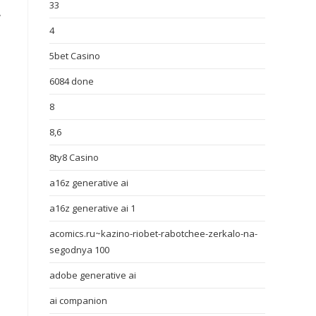
33
,
4
5bet Casino
6084 done
8
8,6
8ty8 Casino
a16z generative ai
a16z generative ai 1
acomics.ru~kazino-riobet-rabotchee-zerkalo-na-
segodnya 100
adobe generative ai
ai companion