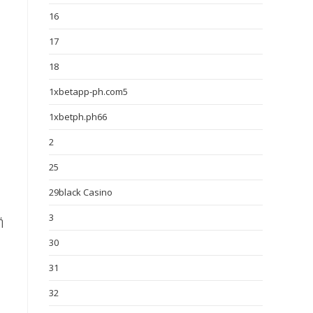
16
17
18
1xbetapp-ph.com5
1xbetph.ph66
2
25
29black Casino
3
ή
30
31
32