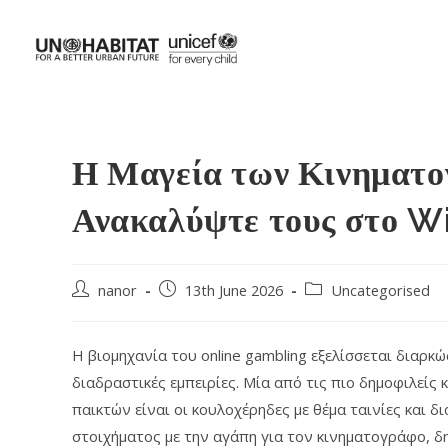
Η Μαγεία των Κινηματο
Ανακαλύψτε τους στο W
nanor
13th June 2026
Uncategorised
Η βιομηχανία του online gambling εξελίσσεται διαρκ
διαδραστικές εμπειρίες. Μία από τις πιο δημοφιλείς
παικτών είναι οι κουλοχέρηδες με θέμα ταινίες και 
στοιχήματος με την αγάπη για τον κινηματογράφο, 