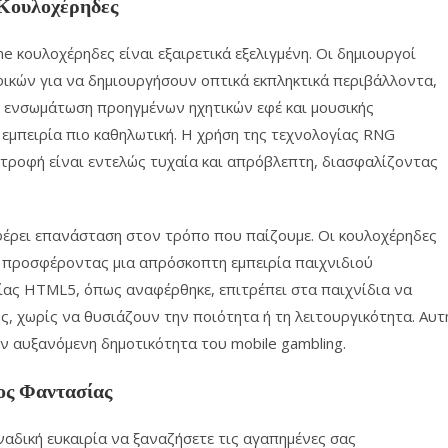
 Κουλοχέρηδες
 κουλοχέρηδες είναι εξαιρετικά εξελιγμένη. Οι δημιουργοί
ικών για να δημιουργήσουν οπτικά εκπληκτικά περιβάλλοντα,
 Η ενσωμάτωση προηγμένων ηχητικών εφέ και μουσικής
εμπειρία πιο καθηλωτική. Η χρήση της τεχνολογίας RNG
στροφή είναι εντελώς τυχαία και απρόβλεπτη, διασφαλίζοντας
φέρει επανάσταση στον τρόπο που παίζουμε. Οι κουλοχέρηδες
ς, προσφέροντας μια απρόσκοπτη εμπειρία παιχνιδιού
ίας HTML5, όπως αναφέρθηκε, επιτρέπει στα παιχνίδια να
, χωρίς να θυσιάζουν την ποιότητα ή τη λειτουργικότητα. Αυτ
ην αυξανόμενη δημοτικότητα του mobile gambling.
ος Φαντασίας
ναδική ευκαιρία να ξαναζήσετε τις αγαπημένες σας