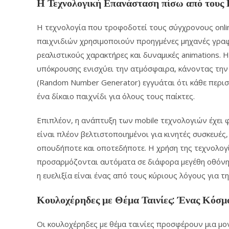
Η Τεχνολογική Επανάσταση πίσω από τους
Η τεχνολογία που τροφοδοτεί τους σύγχρονους online
παιχνιδιών χρησιμοποιούν προηγμένες μηχανές γραφ
ρεαλιστικούς χαρακτήρες και δυναμικές animations.
υπόκρουσης ενισχύει την ατμόσφαιρα, κάνοντας την 
(Random Number Generator) εγγυάται ότι κάθε περι
ένα δίκαιο παιχνίδι για όλους τους παίκτες.
Επιπλέον, η ανάπτυξη των mobile τεχνολογιών έχει 
είναι πλέον βελτιστοποιημένοι για κινητές συσκευέ
οπουδήποτε και οποτεδήποτε. Η χρήση της τεχνολογ
προσαρμόζονται αυτόματα σε διάφορα μεγέθη οθόνης
η ευελιξία είναι ένας από τους κύριους λόγους για τ
Κουλοχέρηδες με Θέμα Ταινίες: Ένας Κόσμ
Οι κουλοχέρηδες με θέμα ταινίες προσφέρουν μια μο