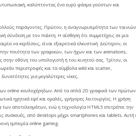
 εντυπωσιακή, καλύπτοντας ένα ευρύ φάσμα γούστων και
πολλούς παράγοντες. Πρώτον, η αναγνωρισιμότητα των ταινιών
κή σύνδεση με τον παίκτη. Η αίσθηση ότι συμμετέχεις σε μια
ρία να κερδίσεις, είναι εξαιρετικά ελκυστική. Δεύτερον, οι
την ποιότητα των γραφικών, των ήχων και των animations,
 στην οθόνη του υπολογιστή ή του κινητού σας. Τρίτον, οι
ωρεάν περιστροφές και τα σύμβολα wild και scatter,
δυνατότητες για μεγαλύτερες νίκες.
 των online κουλοχέρηδων. Από τα απλά 2D γραφικά των πρώτων
ωτικά ηχητικά εφέ και ομαλές, γρήγορες λειτουργίες. Η χρήση
α των αποτελεσμάτων, ενώ η τεχνολογία HTML5 επιτρέπει την
 συσκευές, από desktops μέχρι smartphones και tablets. Αυτή 
ονη εμπειρία online gaming.