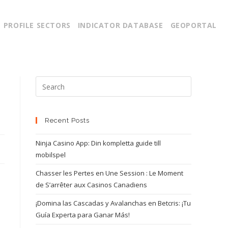
PROFILE SECTORS
INDICATOR DATABASE
GEOPORTAL
Recent Posts
Ninja Casino App: Din kompletta guide till
mobilspel
Chasser les Pertes en Une Session : Le Moment
de S’arrêter aux Casinos Canadiens
¡Domina las Cascadas y Avalanchas en Betcris: ¡Tu
Guía Experta para Ganar Más!