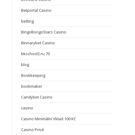
Betportal Casino
betting
BingoBongoStars Casino
Binnarybet Casino
bkschool2.ru 70
blog
Bookkeeping
bookmaker
ς
Candybet Casino
casino
Casino Minimální Vklad 100 Kč
Casino Privé