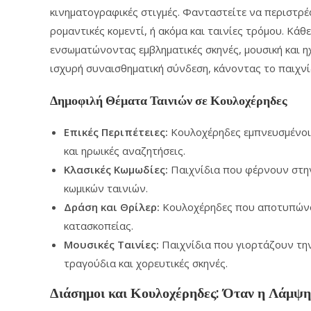
κινηματογραφικές στιγμές. Φανταστείτε να περιστρέ
ρομαντικές κομεντί, ή ακόμα και ταινίες τρόμου. Κάθ
ενσωματώνοντας εμβληματικές σκηνές, μουσική και ηχ
ισχυρή συναισθηματική σύνδεση, κάνοντας το παιχνί
Δημοφιλή Θέματα Ταινιών σε Κουλοχέρηδες
Επικές Περιπέτειες:
Κουλοχέρηδες εμπνευσμένοι 
και ηρωικές αναζητήσεις.
Κλασικές Κωμωδίες:
Παιχνίδια που φέρνουν στην
κωμικών ταινιών.
Δράση και Θρίλερ:
Κουλοχέρηδες που αποτυπώνου
κατασκοπείας.
Μουσικές Ταινίες:
Παιχνίδια που γιορτάζουν την
τραγούδια και χορευτικές σκηνές.
Διάσημοι και Κουλοχέρηδες: Όταν η Λάμψη