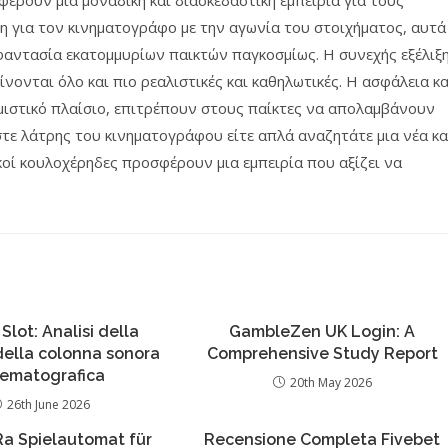
φέρουν μια μοναδική και διασκεδαστική εμπειρία για τους
πη για τον κινηματογράφο με την αγωνία του στοιχήματος, αυτά
φαντασία εκατομμυρίων παικτών παγκοσμίως. Η συνεχής εξέλιξ
ίνονται όλο και πιο ρεαλιστικές και καθηλωτικές. Η ασφάλεια κα
μιστικό πλαίσιο, επιτρέπουν στους παίκτες να απολαμβάνουν
ίστε λάτρης του κινηματογράφου είτε απλά αναζητάτε μια νέα κα
οί κουλοχέρηδες προσφέρουν μια εμπειρία που αξίζει να
 Slot: Analisi della
GambleZen UK Login: A
 della colonna sonora
Comprehensive Study Report
nematografica
20th May 2026
26th June 2026
Ra Spielautomat für
Recensione Completa Fivebet