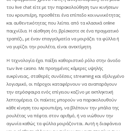
του live chat είτε με την παρακολούθηση των κινήσεων
του κρουπιέρη, προσθέτει ένα επίπεδο κοινωνικότητας
και αυθεντικότητας που λείπει από τα κλασικά online
παιχνίδια. Η αίσθηση ότι βρίσκεστε σε ένα πραγματικό
τραπέζι, με έναν επαγγελματία να μοιράζει τα φύλλα ή
να γυρίζει την ρουλέτα, είναι ανεκτίμητη.
Η τεχνολογία έχει παίξει καθοριστικό ρόλο στην άνοδο
των live casino. Με προηγμένες κάμερες υψηλής
ευκρίνειας, σταθερές συνδέσεις streaming και εξελιγμένο
λογισμικό, οι πάροχοι καταφέρνουν να αναπαράγουν
την ατμόσφαιρα ενός επίγειου καζίνο με εκπληκτική
λεπτομέρεια. Οι παίκτες μπορούν να παρακολουθούν
κάθε κίνηση του κρουπιέρη, να βλέπουν την μπάλα της
ρουλέτας να πέφτει στον αριθμό, ή να νιώθουν την
αγωνία καθώς τα φύλλα μοιράζονται. Αυτή η διαφάνεια