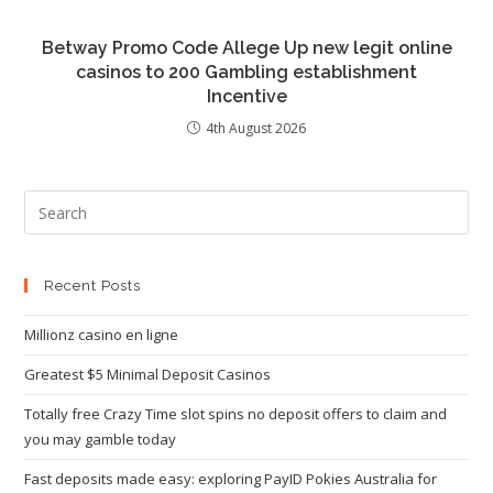
Betway Promo Code Allege Up new legit online
casinos to 200 Gambling establishment
Incentive
4th August 2026
Recent Posts
Millionz casino en ligne
Greatest $5 Minimal Deposit Casinos
Totally free Crazy Time slot spins no deposit offers to claim and
you may gamble today
Fast deposits made easy: exploring PayID Pokies Australia for