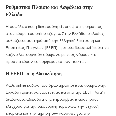
Ρυθμιστικό Πλαίσιο και Ασφάλεια στην
Ελλάδα
Η ασφάλεια και η δικαιοσύνη είναι υψίστης σημασίας
στον κόσμο του online τζόγου. Στην Ελλάδα, ο κλάδος
ρυθμίζεται αυστηρά από την Ελληνική Επιτροπή και
Εποπτείας Παιγνίων (ΕΕΕΠ), η οποία διασφαλίζει ότι τα
καζίνο λειτουργούν σύμφωνα με τους νόμους και
προστατεύουν τα συμφέροντα των παικτών.
Η ΕΕΕΠ και η Αδειοδότηση
Κάθε online καζίνο που δραστηριοποιείται νόμιμα στην
Ελλάδα πρέπει να διαθέτει άδεια από την ΕΕΕΠ. Αυτή η
διαδικασία αδειοδότησης περιλαμβάνει αυστηρούς
ελέγχους για την οικονομική ευρωστία, την τεχνική
επάρκεια και την τήρηση των κανόνων για την