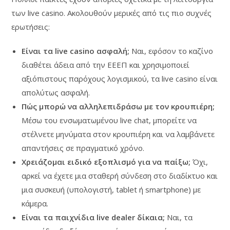
των live casino. Ακολουθούν μερικές από τις πιο συχνές
ερωτήσεις:
Είναι τα live casino ασφαλή;
Ναι, εφόσον το καζίνο
διαθέτει άδεια από την ΕΕΕΠ και χρησιμοποιεί
αξιόπιστους παρόχους λογισμικού, τα live casino είναι
απολύτως ασφαλή.
Πώς μπορώ να αλληλεπιδράσω με τον κρουπιέρη;
Μέσω του ενσωματωμένου live chat, μπορείτε να
στέλνετε μηνύματα στον κρουπιέρη και να λαμβάνετε
απαντήσεις σε πραγματικό χρόνο.
Χρειάζομαι ειδικό εξοπλισμό για να παίξω;
Όχι,
αρκεί να έχετε μια σταθερή σύνδεση στο διαδίκτυο και
μια συσκευή (υπολογιστή, tablet ή smartphone) με
κάμερα.
Είναι τα παιχνίδια live dealer δίκαια;
Ναι, τα