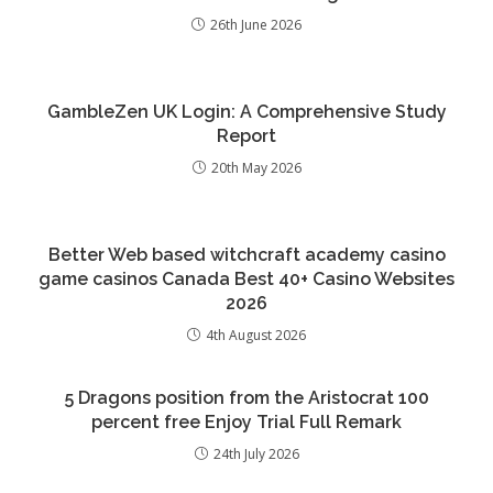
26th June 2026
GambleZen UK Login: A Comprehensive Study
Report
20th May 2026
Better Web based witchcraft academy casino
game casinos Canada Best 40+ Casino Websites
2026
4th August 2026
5 Dragons position from the Aristocrat 100
percent free Enjoy Trial Full Remark
24th July 2026