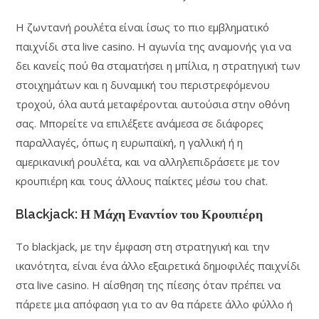
Η ζωντανή ρουλέτα είναι ίσως το πιο εμβληματικό
παιχνίδι στα live casino. Η αγωνία της αναμονής για να
δει κανείς πού θα σταματήσει η μπίλια, η στρατηγική των
στοιχημάτων και η δυναμική του περιστρεφόμενου
τροχού, όλα αυτά μεταφέρονται αυτούσια στην οθόνη
σας. Μπορείτε να επιλέξετε ανάμεσα σε διάφορες
παραλλαγές, όπως η ευρωπαϊκή, η γαλλική ή η
αμερικανική ρουλέτα, και να αλληλεπιδράσετε με τον
κρουπιέρη και τους άλλους παίκτες μέσω του chat.
Blackjack: Η Μάχη Εναντίον του Κρουπιέρη
Το blackjack, με την έμφαση στη στρατηγική και την
ικανότητα, είναι ένα άλλο εξαιρετικά δημοφιλές παιχνίδι
στα live casino. Η αίσθηση της πίεσης όταν πρέπει να
πάρετε μια απόφαση για το αν θα πάρετε άλλο φύλλο ή