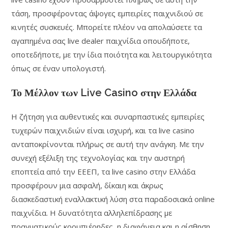
τάση, προσφέροντας άψογες εμπειρίες παιχνιδιού σε
κινητές συσκευές. Μπορείτε πλέον να απολαύσετε τα
αγαπημένα σας live dealer παιχνίδια οπουδήποτε,
οποτεδήποτε, με την ίδια ποιότητα και λειτουργικότητα
όπως σε έναν υπολογιστή.
Το Μέλλον των Live Casino στην Ελλάδα
Η ζήτηση για αυθεντικές και συναρπαστικές εμπειρίες
τυχερών παιχνιδιών είναι ισχυρή, και τα live casino
ανταποκρίνονται πλήρως σε αυτή την ανάγκη. Με την
συνεχή εξέλιξη της τεχνολογίας και την αυστηρή
εποπτεία από την ΕΕΕΠ, τα live casino στην Ελλάδα
προσφέρουν μια ασφαλή, δίκαιη και άκρως
διασκεδαστική εναλλακτική λύση στα παραδοσιακά online
παιχνίδια. Η δυνατότητα αλληλεπίδρασης με
πραγματικούς κρουπιέρηδες, η διαφάνεια και η αίσθηση