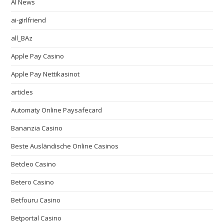
AI News
ai-girlfriend
all_BAz
Apple Pay Casino
Apple Pay Nettikasinot
articles
Automaty Online Paysafecard
Bananzia Casino
Beste Ausländische Online Casinos
Betcleo Casino
Betero Casino
Betfouru Casino
Betportal Casino