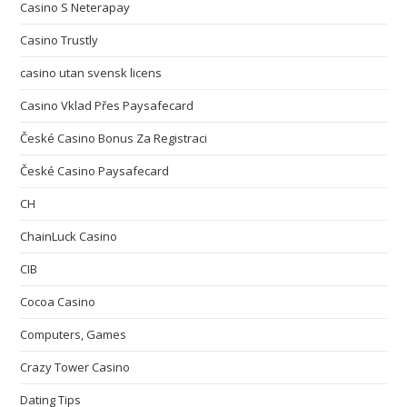
Casino S Neterapay
Casino Trustly
casino utan svensk licens
Casino Vklad Přes Paysafecard
České Casino Bonus Za Registraci
České Casino Paysafecard
CH
ChainLuck Casino
CIB
Cocoa Casino
Computers, Games
Crazy Tower Сasino
Dating Tips