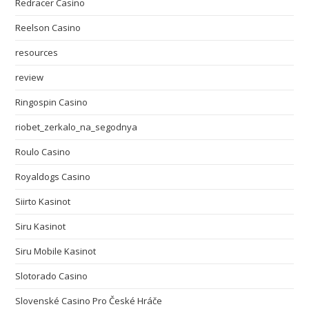
Redracer Casino
Reelson Casino
resources
review
Ringospin Casino
riobet_zerkalo_na_segodnya
Roulo Casino
Royaldogs Casino
Siirto Kasinot
Siru Kasinot
Siru Mobile Kasinot
Slotorado Casino
Slovenské Casino Pro České Hráče