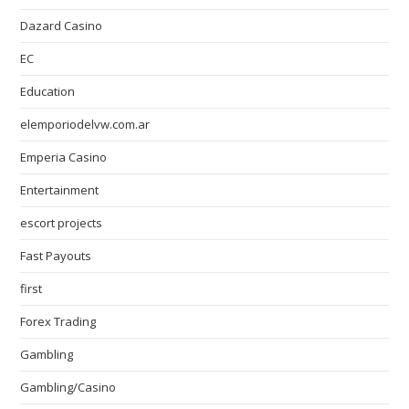
Dazard Casino
EC
Education
elemporiodelvw.com.ar
Emperia Casino
Entertainment
escort projects
Fast Payouts
first
Forex Trading
Gambling
Gambling/Casino