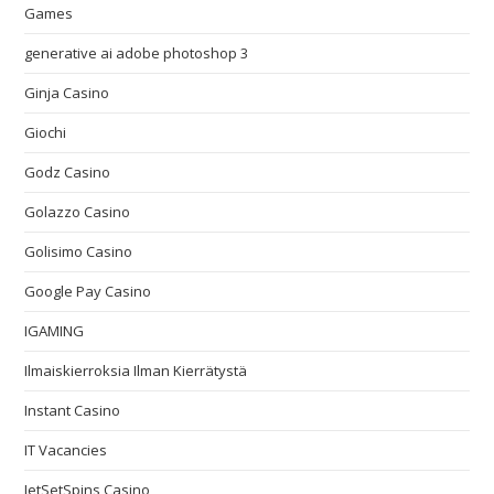
Games
generative ai adobe photoshop 3
Ginja Casino
Giochi
Godz Casino
Golazzo Casino
Golisimo Casino
Google Pay Casino
IGAMING
Ilmaiskierroksia Ilman Kierrätystä
Instant Casino
IT Vacancies
JetSetSpins Casino