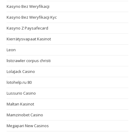
Kasyno Bez Weryfikacji
Kasyno Bez Weryfikacji Kyc
Kasyno Z Paysafecard
Kierrätysvapaat Kasinot
Leon
listcrawler corpus christi
LolaJack Casino
lotohelp.ru 80
Lussurio Casino
Maltan Kasinot
Mamzinobet Casino
Megapari New Casinos