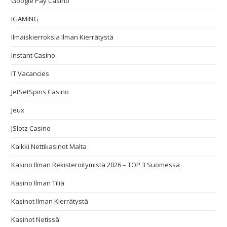
Google Pay Casino
IGAMING
Ilmaiskierroksia Ilman Kierrätystä
Instant Casino
IT Vacancies
JetSetSpins Casino
Jeux
JSlotz Casino
Kaikki Nettikasinot Malta
Kasino Ilman Rekisteröitymistä 2026 – TOP 3 Suomessa
Kasino Ilman Tiliä
Kasinot Ilman Kierrätystä
Kasinot Netissä