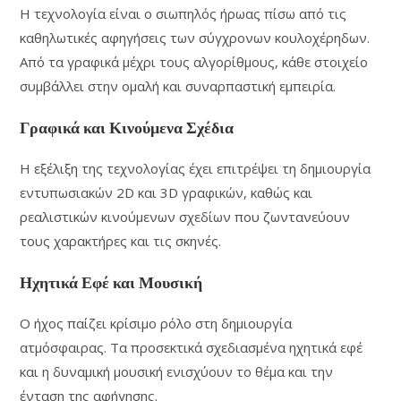
Η τεχνολογία είναι ο σιωπηλός ήρωας πίσω από τις
καθηλωτικές αφηγήσεις των σύγχρονων κουλοχέρηδων.
Από τα γραφικά μέχρι τους αλγορίθμους, κάθε στοιχείο
συμβάλλει στην ομαλή και συναρπαστική εμπειρία.
Γραφικά και Κινούμενα Σχέδια
Η εξέλιξη της τεχνολογίας έχει επιτρέψει τη δημιουργία
εντυπωσιακών 2D και 3D γραφικών, καθώς και
ρεαλιστικών κινούμενων σχεδίων που ζωντανεύουν
τους χαρακτήρες και τις σκηνές.
Ηχητικά Εφέ και Μουσική
Ο ήχος παίζει κρίσιμο ρόλο στη δημιουργία
ατμόσφαιρας. Τα προσεκτικά σχεδιασμένα ηχητικά εφέ
και η δυναμική μουσική ενισχύουν το θέμα και την
ένταση της αφήγησης.