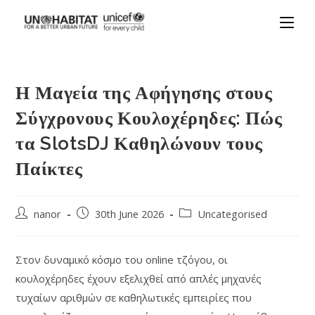
Η Μαγεία της Αφήγησης στους
Σύγχρονους Κουλοχέρηδες: Πώς
τα SlotsDJ Καθηλώνουν τους
Παίκτες
nanor
30th June 2026
Uncategorised
Στον δυναμικό κόσμο του online τζόγου, οι
κουλοχέρηδες έχουν εξελιχθεί από απλές μηχανές
τυχαίων αριθμών σε καθηλωτικές εμπειρίες που