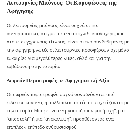
Λειτουργίες Μπόνους: Οι Κορυφώσεις της
Αφήγησης
Οι λειτουργίες μπόνους είναι συχνά οι πιο
συναρπαστικές στιγμές σε ένα παιχνίδι κουλοχέρη, και
στους σύγχρονους τίτλους, είναι στενά συνδεδεμένες με
την αφήγηση. Αυτές οι λειτουργίες προσφέρουν όχι μόνο
ευκαιρίες για μεγαλύτερες νίκες, αλλά και για την
εμβάθυνση στην ιστορία.
Δωρεάν Περιστροφές με Αφηγηματική Αξία
Οι δωρεάν περιστροφές συχνά συνοδεύονται από
ειδικούς κανόνες ή πολλαπλασιαστές που σχετίζονται με
την ιστορία. Μπορεί να ενεργοποιήσουν μια “μάχη”, μια
“αποστολή” ή μια “ανακάλυψη”, προσθέτοντας ένα
επιπλέον επίπεδο ενθουσιασμού.