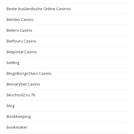
Beste Ausländische Online Casinos
Betcleo Casino
Betero Casino
Betfouru Casino
Betportal Casino
betting
BingoBongoStars Casino
Binnarybet Casino
bkschool2.ru 70
blog
Bookkeeping
bookmaker