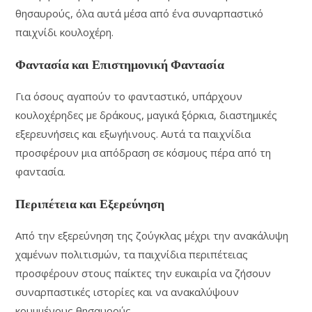
θησαυρούς, όλα αυτά μέσα από ένα συναρπαστικό
παιχνίδι κουλοχέρη.
Φαντασία και Επιστημονική Φαντασία
Για όσους αγαπούν το φανταστικό, υπάρχουν
κουλοχέρηδες με δράκους, μαγικά ξόρκια, διαστημικές
εξερευνήσεις και εξωγήινους. Αυτά τα παιχνίδια
προσφέρουν μια απόδραση σε κόσμους πέρα από τη
φαντασία.
Περιπέτεια και Εξερεύνηση
Από την εξερεύνηση της ζούγκλας μέχρι την ανακάλυψη
χαμένων πολιτισμών, τα παιχνίδια περιπέτειας
προσφέρουν στους παίκτες την ευκαιρία να ζήσουν
συναρπαστικές ιστορίες και να ανακαλύψουν
κρυμμένους θησαυρούς.