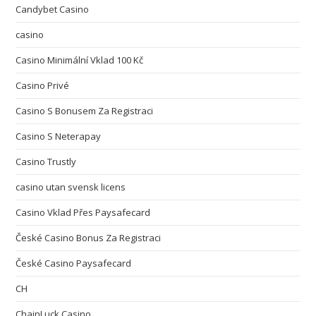
Candybet Casino
casino
Casino Minimální Vklad 100 Kč
Casino Privé
Casino S Bonusem Za Registraci
Casino S Neterapay
Casino Trustly
casino utan svensk licens
Casino Vklad Přes Paysafecard
České Casino Bonus Za Registraci
České Casino Paysafecard
CH
ChainLuck Casino