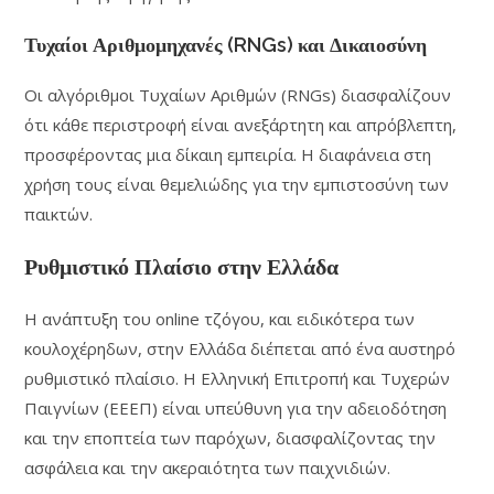
Τυχαίοι Αριθμομηχανές (RNGs) και Δικαιοσύνη
Οι αλγόριθμοι Τυχαίων Αριθμών (RNGs) διασφαλίζουν
ότι κάθε περιστροφή είναι ανεξάρτητη και απρόβλεπτη,
προσφέροντας μια δίκαιη εμπειρία. Η διαφάνεια στη
χρήση τους είναι θεμελιώδης για την εμπιστοσύνη των
παικτών.
Ρυθμιστικό Πλαίσιο στην Ελλάδα
Η ανάπτυξη του online τζόγου, και ειδικότερα των
κουλοχέρηδων, στην Ελλάδα διέπεται από ένα αυστηρό
ρυθμιστικό πλαίσιο. Η Ελληνική Επιτροπή και Τυχερών
Παιγνίων (ΕΕΕΠ) είναι υπεύθυνη για την αδειοδότηση
και την εποπτεία των παρόχων, διασφαλίζοντας την
ασφάλεια και την ακεραιότητα των παιχνιδιών.