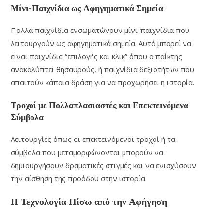
Μίνι-Παιχνίδια ως Αφηγηματικά Σημεία
Πολλά παιχνίδια ενσωματώνουν μίνι-παιχνίδια που
λειτουργούν ως αφηγηματικά σημεία. Αυτά μπορεί να
είναι παιχνίδια “επιλογής και κλικ” όπου ο παίκτης
ανακαλύπτει θησαυρούς, ή παιχνίδια δεξιοτήτων που
απαιτούν κάποια δράση για να προχωρήσει η ιστορία.
Τροχοί με Πολλαπλασιαστές και Επεκτεινόμενα
Σύμβολα
Λειτουργίες όπως οι επεκτεινόμενοι τροχοί ή τα
σύμβολα που μεταμορφώνονται μπορούν να
δημιουργήσουν δραματικές στιγμές και να ενισχύσουν
την αίσθηση της προόδου στην ιστορία.
Η Τεχνολογία Πίσω από την Αφήγηση