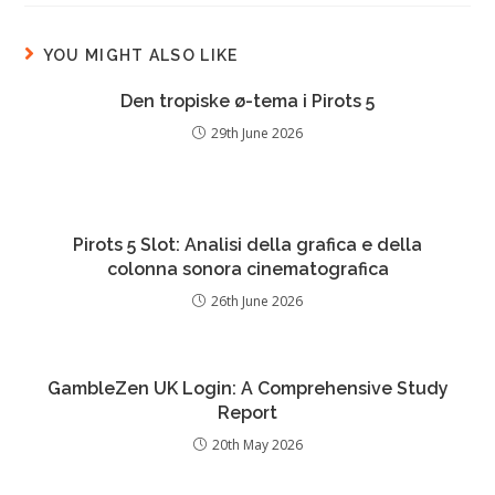
YOU MIGHT ALSO LIKE
Den tropiske ø-tema i Pirots 5
29th June 2026
Pirots 5 Slot: Analisi della grafica e della
colonna sonora cinematografica
26th June 2026
GambleZen UK Login: A Comprehensive Study
Report
20th May 2026