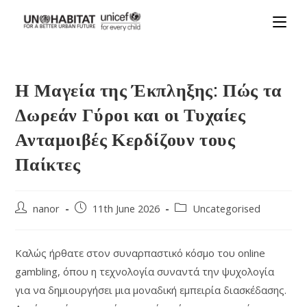
Η Μαγεία της Έκπληξης: Πώς τα
Δωρεάν Γύροι και οι Τυχαίες
Ανταμοιβές Κερδίζουν τους
Παίκτες
nanor
11th June 2026
Uncategorised
Καλώς ήρθατε στον συναρπαστικό κόσμο του online
gambling, όπου η τεχνολογία συναντά την ψυχολογία
για να δημιουργήσει μια μοναδική εμπειρία διασκέδασης.