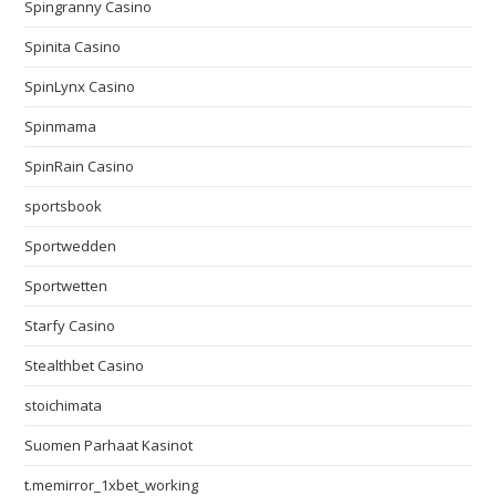
Spingranny Casino
Spinita Casino
SpinLynx Casino
Spinmama
SpinRain Casino
sportsbook
Sportwedden
Sportwetten
Starfy Casino
Stealthbet Casino
stoichimata
Suomen Parhaat Kasinot
t.memirror_1xbet_working