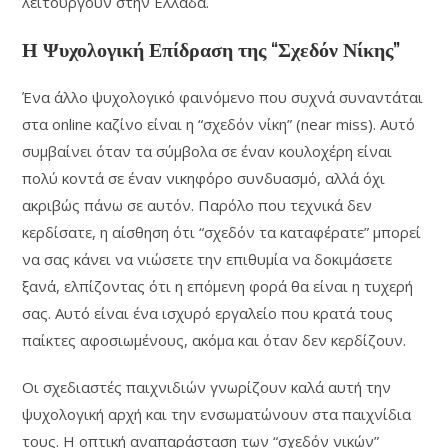
λειτουργούν στην Ελλάδα.
Η Ψυχολογική Επίδραση της “Σχεδόν Νίκης”
Ένα άλλο ψυχολογικό φαινόμενο που συχνά συναντάται
στα online καζίνο είναι η “σχεδόν νίκη” (near miss). Αυτό
συμβαίνει όταν τα σύμβολα σε έναν κουλοχέρη είναι
πολύ κοντά σε έναν νικηφόρο συνδυασμό, αλλά όχι
ακριβώς πάνω σε αυτόν. Παρόλο που τεχνικά δεν
κερδίσατε, η αίσθηση ότι “σχεδόν τα καταφέρατε” μπορεί
να σας κάνει να νιώσετε την επιθυμία να δοκιμάσετε
ξανά, ελπίζοντας ότι η επόμενη φορά θα είναι η τυχερή
σας. Αυτό είναι ένα ισχυρό εργαλείο που κρατά τους
παίκτες αφοσιωμένους, ακόμα και όταν δεν κερδίζουν.
Οι σχεδιαστές παιχνιδιών γνωρίζουν καλά αυτή την
ψυχολογική αρχή και την ενσωματώνουν στα παιχνίδια
τους. Η οπτική αναπαράσταση των “σχεδόν νικών”