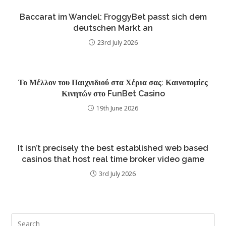
Baccarat im Wandel: FroggyBet passt sich dem
deutschen Markt an
23rd July 2026
Το Μέλλον του Παιχνιδιού στα Χέρια σας: Καινοτομίες
Κινητών στο FunBet Casino
19th June 2026
It isn’t precisely the best established web based
casinos that host real time broker video game
3rd July 2026