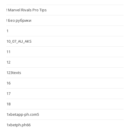
! Marvel Rivals Pro Tips
! Без рубрики
1
10_07_AU_AKS
11
12
123texts
16
17
18
1xbetapp-ph.com5
1xbetph.ph66