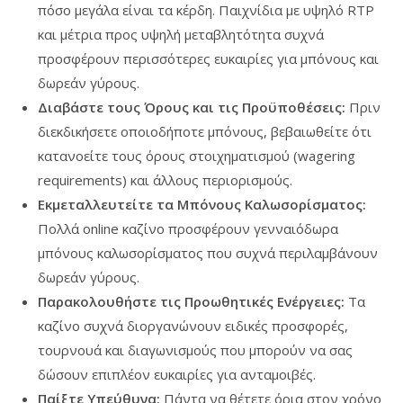
πόσο μεγάλα είναι τα κέρδη. Παιχνίδια με υψηλό RTP
και μέτρια προς υψηλή μεταβλητότητα συχνά
προσφέρουν περισσότερες ευκαιρίες για μπόνους και
δωρεάν γύρους.
Διαβάστε τους Όρους και τις Προϋποθέσεις:
Πριν
διεκδικήσετε οποιοδήποτε μπόνους, βεβαιωθείτε ότι
κατανοείτε τους όρους στοιχηματισμού (wagering
requirements) και άλλους περιορισμούς.
Εκμεταλλευτείτε τα Μπόνους Καλωσορίσματος:
Πολλά online καζίνο προσφέρουν γενναιόδωρα
μπόνους καλωσορίσματος που συχνά περιλαμβάνουν
δωρεάν γύρους.
Παρακολουθήστε τις Προωθητικές Ενέργειες:
Τα
καζίνο συχνά διοργανώνουν ειδικές προσφορές,
τουρνουά και διαγωνισμούς που μπορούν να σας
δώσουν επιπλέον ευκαιρίες για ανταμοιβές.
Παίξτε Υπεύθυνα:
Πάντα να θέτετε όρια στον χρόνο