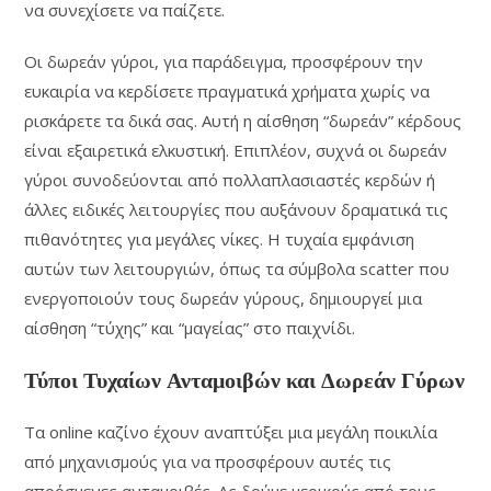
να συνεχίσετε να παίζετε.
Οι δωρεάν γύροι, για παράδειγμα, προσφέρουν την
ευκαιρία να κερδίσετε πραγματικά χρήματα χωρίς να
ρισκάρετε τα δικά σας. Αυτή η αίσθηση “δωρεάν” κέρδους
είναι εξαιρετικά ελκυστική. Επιπλέον, συχνά οι δωρεάν
γύροι συνοδεύονται από πολλαπλασιαστές κερδών ή
άλλες ειδικές λειτουργίες που αυξάνουν δραματικά τις
πιθανότητες για μεγάλες νίκες. Η τυχαία εμφάνιση
αυτών των λειτουργιών, όπως τα σύμβολα scatter που
ενεργοποιούν τους δωρεάν γύρους, δημιουργεί μια
αίσθηση “τύχης” και “μαγείας” στο παιχνίδι.
Τύποι Τυχαίων Ανταμοιβών και Δωρεάν Γύρων
Τα online καζίνο έχουν αναπτύξει μια μεγάλη ποικιλία
από μηχανισμούς για να προσφέρουν αυτές τις