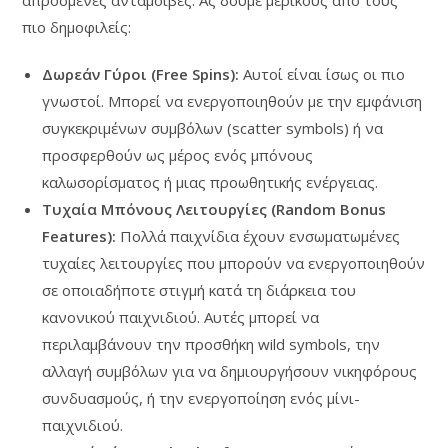
απρόσμενες ανταμοιβές. Ας δούμε μερικούς από τους
πιο δημοφιλείς:
Δωρεάν Γύροι (Free Spins):
Αυτοί είναι ίσως οι πιο
γνωστοί. Μπορεί να ενεργοποιηθούν με την εμφάνιση
συγκεκριμένων συμβόλων (scatter symbols) ή να
προσφερθούν ως μέρος ενός μπόνους
καλωσορίσματος ή μιας προωθητικής ενέργειας.
Τυχαία Μπόνους Λειτουργίες (Random Bonus
Features):
Πολλά παιχνίδια έχουν ενσωματωμένες
τυχαίες λειτουργίες που μπορούν να ενεργοποιηθούν
σε οποιαδήποτε στιγμή κατά τη διάρκεια του
κανονικού παιχνιδιού. Αυτές μπορεί να
περιλαμβάνουν την προσθήκη wild symbols, την
αλλαγή συμβόλων για να δημιουργήσουν νικηφόρους
συνδυασμούς, ή την ενεργοποίηση ενός μίνι-
παιχνιδιού.