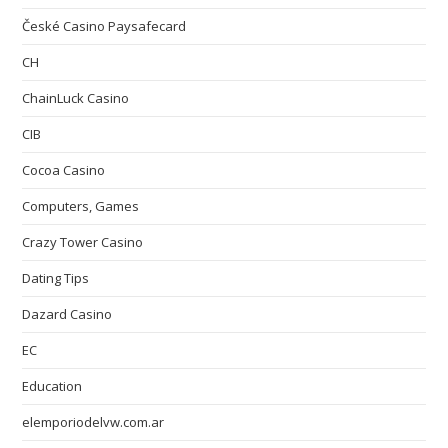
České Casino Paysafecard
CH
ChainLuck Casino
CIB
Cocoa Casino
Computers, Games
Crazy Tower Сasino
Dating Tips
Dazard Casino
EC
Education
elemporiodelvw.com.ar