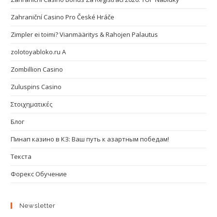
Zahraniční Casino Pro České Hráče
Zimpler ei toimi? Vianmääritys & Rahojen Palautus
zolotoyabloko.ru A
Zombillion Casino
Zuluspins Casino
Στοιχηματικές
Блог
Пинап казино в КЗ: Ваш путь к азартным победам!
Текста
Форекс Обучение
Newsletter