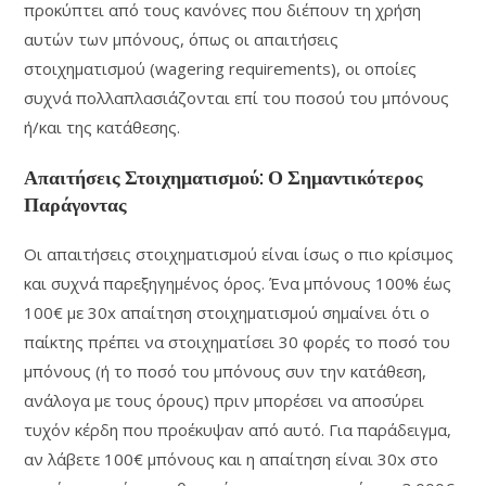
προκύπτει από τους κανόνες που διέπουν τη χρήση
αυτών των μπόνους, όπως οι απαιτήσεις
στοιχηματισμού (wagering requirements), οι οποίες
συχνά πολλαπλασιάζονται επί του ποσού του μπόνους
ή/και της κατάθεσης.
Απαιτήσεις Στοιχηματισμού: Ο Σημαντικότερος
Παράγοντας
Οι απαιτήσεις στοιχηματισμού είναι ίσως ο πιο κρίσιμος
και συχνά παρεξηγημένος όρος. Ένα μπόνους 100% έως
100€ με 30x απαίτηση στοιχηματισμού σημαίνει ότι ο
παίκτης πρέπει να στοιχηματίσει 30 φορές το ποσό του
μπόνους (ή το ποσό του μπόνους συν την κατάθεση,
ανάλογα με τους όρους) πριν μπορέσει να αποσύρει
τυχόν κέρδη που προέκυψαν από αυτό. Για παράδειγμα,
αν λάβετε 100€ μπόνους και η απαίτηση είναι 30x στο