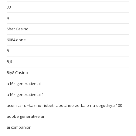
33
4
5bet Casino
6084 done
8
8,6
8ty8 Casino
a16z generative ai
a16z generative ai 1
acomics.ru~kazino-riobet-rabotchee-zerkalo-na-segodnya 100
adobe generative ai
ai companion