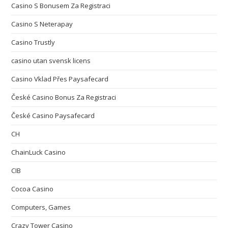
Casino S Bonusem Za Registraci
Casino S Neterapay
Casino Trustly
casino utan svensk licens
Casino Vklad Přes Paysafecard
České Casino Bonus Za Registraci
České Casino Paysafecard
CH
ChainLuck Casino
CIB
Cocoa Casino
Computers, Games
Crazy Tower Сasino