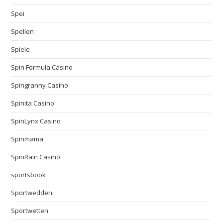
Spei
Spellen
Spiele
Spin Formula Casino
Spingranny Casino
Spinita Casino
SpinLynx Casino
Spinmama
SpinRain Casino
sportsbook
Sportwedden
Sportwetten