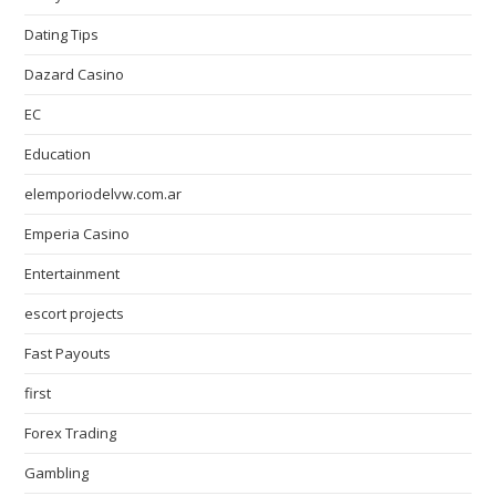
Dating Tips
Dazard Casino
EC
Education
elemporiodelvw.com.ar
Emperia Casino
Entertainment
escort projects
Fast Payouts
first
Forex Trading
Gambling