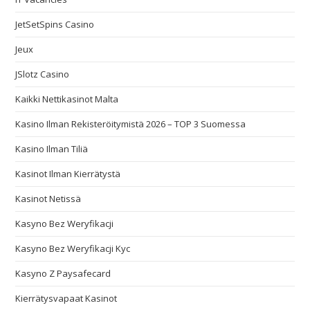
JetSetSpins Casino
Jeux
JSlotz Casino
Kaikki Nettikasinot Malta
Kasino Ilman Rekisteröitymistä 2026 – TOP 3 Suomessa
Kasino Ilman Tiliä
Kasinot Ilman Kierrätystä
Kasinot Netissä
Kasyno Bez Weryfikacji
Kasyno Bez Weryfikacji Kyc
Kasyno Z Paysafecard
Kierrätysvapaat Kasinot