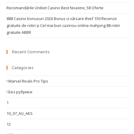
Recomandările Unibet Casino Best Noastre, 58 Oferte
888 Casino bonusuri 2026 Bonus ci vărsare thief 150 Recenzii
gratuite de rotiri și Cel mai bun cazinou online mahjong 88 rotiri
gratuite ABBR
Recent Comments
Categories
! Marvel Rivals Pro Tips
! Без рубрики
1
10_07_AU_AKS
12