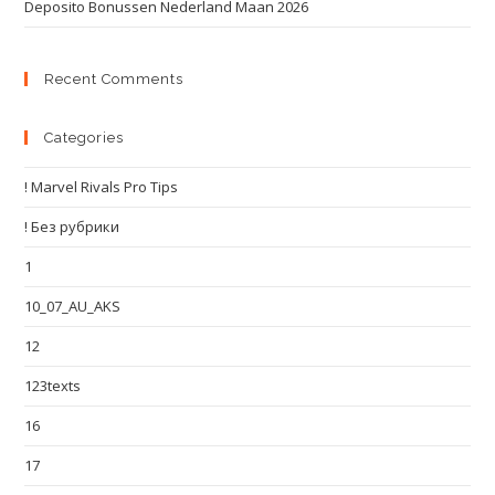
Deposito Bonussen Nederland Maan 2026
Recent Comments
Categories
! Marvel Rivals Pro Tips
! Без рубрики
1
10_07_AU_AKS
12
123texts
16
17