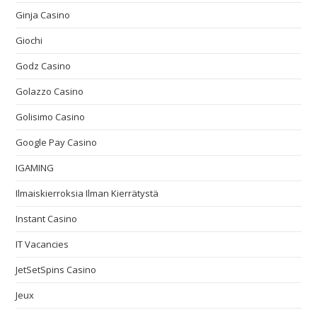
Ginja Casino
Giochi
Godz Casino
Golazzo Casino
Golisimo Casino
Google Pay Casino
IGAMING
Ilmaiskierroksia Ilman Kierrätystä
Instant Casino
IT Vacancies
JetSetSpins Casino
Jeux