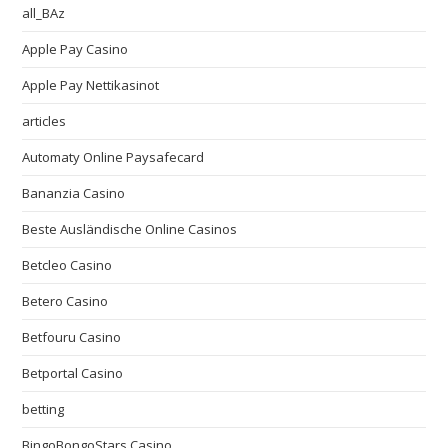
all_BAz
Apple Pay Casino
Apple Pay Nettikasinot
articles
Automaty Online Paysafecard
Bananzia Casino
Beste Ausländische Online Casinos
Betcleo Casino
Betero Casino
Betfouru Casino
Betportal Casino
betting
BingoBongoStars Casino