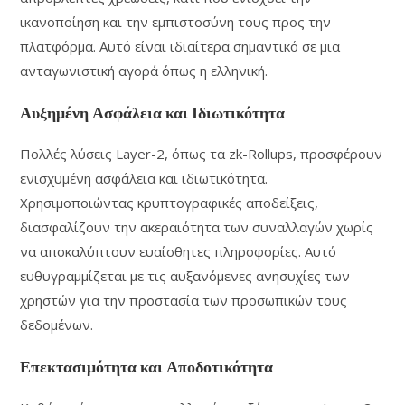
ικανοποίηση και την εμπιστοσύνη τους προς την
πλατφόρμα. Αυτό είναι ιδιαίτερα σημαντικό σε μια
ανταγωνιστική αγορά όπως η ελληνική.
Αυξημένη Ασφάλεια και Ιδιωτικότητα
Πολλές λύσεις Layer-2, όπως τα zk-Rollups, προσφέρουν
ενισχυμένη ασφάλεια και ιδιωτικότητα.
Χρησιμοποιώντας κρυπτογραφικές αποδείξεις,
διασφαλίζουν την ακεραιότητα των συναλλαγών χωρίς
να αποκαλύπτουν ευαίσθητες πληροφορίες. Αυτό
ευθυγραμμίζεται με τις αυξανόμενες ανησυχίες των
χρηστών για την προστασία των προσωπικών τους
δεδομένων.
Επεκτασιμότητα και Αποδοτικότητα