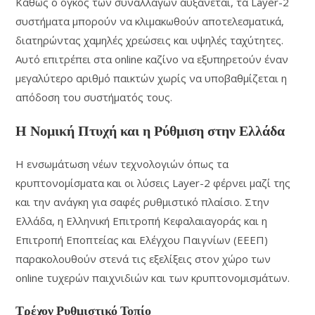
Καθώς ο όγκος των συναλλαγών αυξάνεται, τα Layer-2
συστήματα μπορούν να κλιμακωθούν αποτελεσματικά,
διατηρώντας χαμηλές χρεώσεις και υψηλές ταχύτητες.
Αυτό επιτρέπει στα online καζίνο να εξυπηρετούν έναν
μεγαλύτερο αριθμό παικτών χωρίς να υποβαθμίζεται η
απόδοση του συστήματός τους.
Η Νομική Πτυχή και η Ρύθμιση στην Ελλάδα
Η ενσωμάτωση νέων τεχνολογιών όπως τα
κρυπτονομίσματα και οι λύσεις Layer-2 φέρνει μαζί της
και την ανάγκη για σαφές ρυθμιστικό πλαίσιο. Στην
Ελλάδα, η Ελληνική Επιτροπή Κεφαλαιαγοράς και η
Επιτροπή Εποπτείας και Ελέγχου Παιγνίων (ΕΕΕΠ)
παρακολουθούν στενά τις εξελίξεις στον χώρο των
online τυχερών παιχνιδιών και των κρυπτονομισμάτων.
Τρέχον Ρυθμιστικό Τοπίο