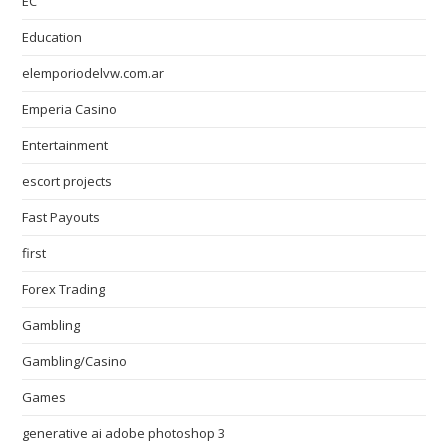
EC
Education
elemporiodelvw.com.ar
Emperia Casino
Entertainment
escort projects
Fast Payouts
first
Forex Trading
Gambling
Gambling/Casino
Games
generative ai adobe photoshop 3