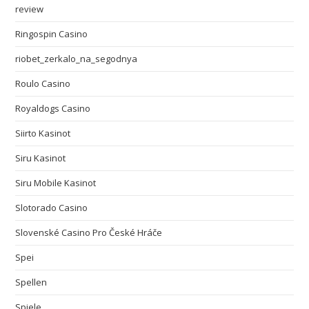
review
Ringospin Casino
riobet_zerkalo_na_segodnya
Roulo Casino
Royaldogs Casino
Siirto Kasinot
Siru Kasinot
Siru Mobile Kasinot
Slotorado Casino
Slovenské Casino Pro České Hráče
Spei
Spellen
Spiele