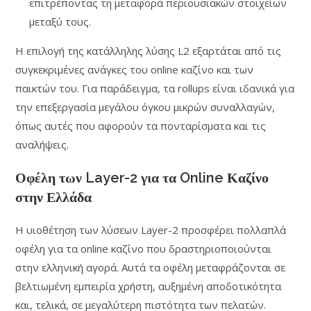
επιτρέποντας τη μεταφορά περιουσιακών στοιχείων
μεταξύ τους.
Η επιλογή της κατάλληλης λύσης L2 εξαρτάται από τις
συγκεκριμένες ανάγκες του online καζίνο και των
παικτών του. Για παράδειγμα, τα rollups είναι ιδανικά για
την επεξεργασία μεγάλου όγκου μικρών συναλλαγών,
όπως αυτές που αφορούν τα πονταρίσματα και τις
αναλήψεις.
Οφέλη των Layer-2 για τα Online Καζίνο
στην Ελλάδα
Η υιοθέτηση των λύσεων Layer-2 προσφέρει πολλαπλά
οφέλη για τα online καζίνο που δραστηριοποιούνται
στην ελληνική αγορά. Αυτά τα οφέλη μεταφράζονται σε
βελτιωμένη εμπειρία χρήστη, αυξημένη αποδοτικότητα
και, τελικά, σε μεγαλύτερη πιστότητα των πελατών.