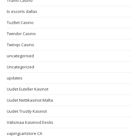
Trumo Casino
ts escorts dallas
TuzBet Casino
Twindor Casino
Twinqo Casino
uncategorised
Uncategorized
updates
Uudet Euteller Kasinot
Uudet Nettikasinot Malta
Uudet Trustly Kasinot
Välismaa Kasiinod Eestis
vapingcartstore CA