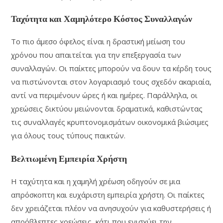
Ταχύτητα και Χαμηλότερο Κόστος Συναλλαγών
Το πιο άμεσο όφελος είναι η δραστική μείωση του
χρόνου που απαιτείται για την επεξεργασία των
συναλλαγών. Οι παίκτες μπορούν να δουν τα κέρδη τους
να πιστώνονται στον λογαριασμό τους σχεδόν ακαριαία,
αντί να περιμένουν ώρες ή και ημέρες. Παράλληλα, οι
χρεώσεις δικτύου μειώνονται δραματικά, καθιστώντας
τις συναλλαγές κρυπτονομισμάτων οικονομικά βιώσιμες
για όλους τους τύπους παικτών.
Βελτιωμένη Εμπειρία Χρήστη
Η ταχύτητα και η χαμηλή χρέωση οδηγούν σε μια
απρόσκοπτη και ευχάριστη εμπειρία χρήστη. Οι παίκτες
δεν χρειάζεται πλέον να ανησυχούν για καθυστερήσεις ή
απρόβλεπτες χρεώσεις, κάτι που ενισχύει την