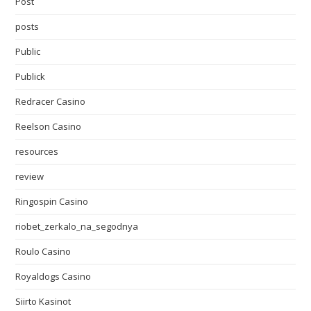
Post
posts
Public
Publick
Redracer Casino
Reelson Casino
resources
review
Ringospin Casino
riobet_zerkalo_na_segodnya
Roulo Casino
Royaldogs Casino
Siirto Kasinot