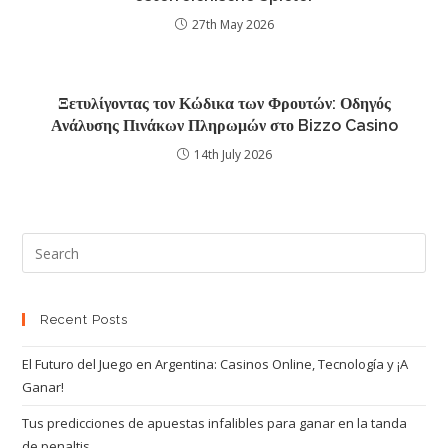
27th May 2026
Ξετυλίγοντας τον Κώδικα των Φρουτών: Οδηγός
Ανάλυσης Πινάκων Πληρωμών στο Bizzo Casino
14th July 2026
Recent Posts
El Futuro del Juego en Argentina: Casinos Online, Tecnología y ¡A
Ganar!
Tus predicciones de apuestas infalibles para ganar en la tanda
de penaltis