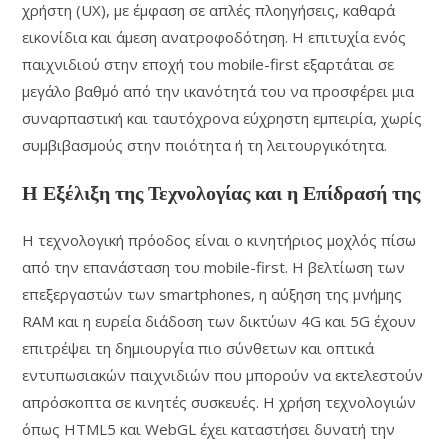
χρήστη (UX), με έμφαση σε απλές πλοηγήσεις, καθαρά
εικονίδια και άμεση ανατροφοδότηση. Η επιτυχία ενός
παιχνιδιού στην εποχή του mobile-first εξαρτάται σε
μεγάλο βαθμό από την ικανότητά του να προσφέρει μια
συναρπαστική και ταυτόχρονα εύχρηστη εμπειρία, χωρίς
συμβιβασμούς στην ποιότητα ή τη λειτουργικότητα.
Η Εξέλιξη της Τεχνολογίας και η Επίδρασή της
Η τεχνολογική πρόοδος είναι ο κινητήριος μοχλός πίσω
από την επανάσταση του mobile-first. Η βελτίωση των
επεξεργαστών των smartphones, η αύξηση της μνήμης
RAM και η ευρεία διάδοση των δικτύων 4G και 5G έχουν
επιτρέψει τη δημιουργία πιο σύνθετων και οπτικά
εντυπωσιακών παιχνιδιών που μπορούν να εκτελεστούν
απρόσκοπτα σε κινητές συσκευές. Η χρήση τεχνολογιών
όπως HTML5 και WebGL έχει καταστήσει δυνατή την