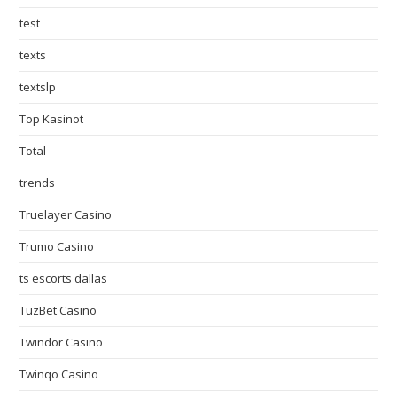
test
texts
textslp
Top Kasinot
Total
trends
Truelayer Casino
Trumo Casino
ts escorts dallas
TuzBet Casino
Twindor Casino
Twinqo Casino