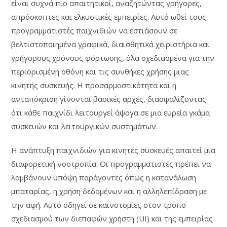
είναι συχνά πιο απαιτητικοί, αναζητώντας γρήγορες,
απρόσκοπτες και ελκυστικές εμπειρίες. Αυτό ωθεί τους
προγραμματιστές παιχνιδιών να εστιάσουν σε
βελτιστοποιημένα γραφικά, διαισθητικά χειριστήρια και
γρήγορους χρόνους φόρτωσης, όλα σχεδιασμένα για την
περιορισμένη οθόνη και τις συνθήκες χρήσης μιας
κινητής συσκευής. Η προσαρμοστικότητα και η
ανταπόκριση γίνονται βασικές αρχές, διασφαλίζοντας
ότι κάθε παιχνίδι λειτουργεί άψογα σε μια ευρεία γκάμα
συσκευών και λειτουργικών συστημάτων.
Η ανάπτυξη παιχνιδιών για κινητές συσκευές απαιτεί μια
διαφορετική νοοτροπία. Οι προγραμματιστές πρέπει να
λαμβάνουν υπόψη παράγοντες όπως η κατανάλωση
μπαταρίας, η χρήση δεδομένων και η αλληλεπίδραση με
την αφή. Αυτό οδηγεί σε καινοτομίες στον τρόπο
σχεδιασμού των διεπαφών χρήστη (UI) και της εμπειρίας