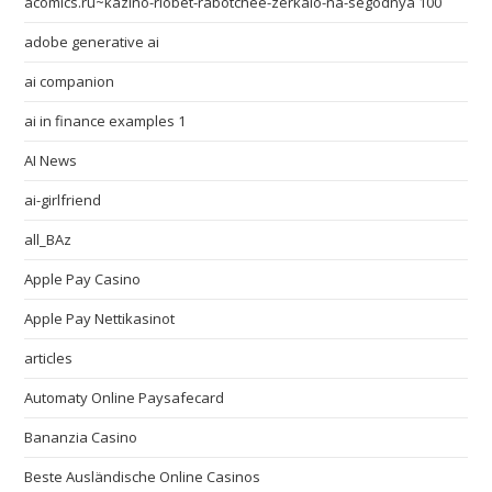
acomics.ru~kazino-riobet-rabotchee-zerkalo-na-segodnya 100
adobe generative ai
ai companion
ai in finance examples 1
AI News
ai-girlfriend
all_BAz
Apple Pay Casino
Apple Pay Nettikasinot
articles
Automaty Online Paysafecard
Bananzia Casino
Beste Ausländische Online Casinos