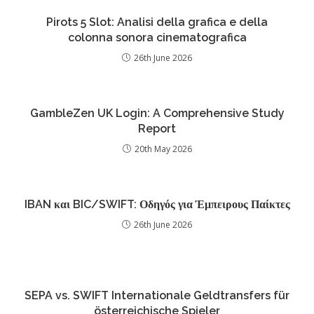
Pirots 5 Slot: Analisi della grafica e della
colonna sonora cinematografica
26th June 2026
GambleZen UK Login: A Comprehensive Study
Report
20th May 2026
IBAN και BIC/SWIFT: Οδηγός για Έμπειρους Παίκτες
26th June 2026
SEPA vs. SWIFT Internationale Geldtransfers für
österreichische Spieler