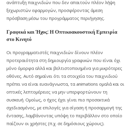
ανάπτυξη παιχνιδιών που δεν απαιτούν πλέον λήψη
ξεχωριστών εφαρμογών, προσφέροντας άμεση
πρόσβαση μέσω του προγράμματος περιήγησης.
Γραφικά και Ήχος: Η Οπτικοακουστική Εμπειρία
στο Κινητό
Οι προγραμματιστές παιχνιδιών δίνουν πλέον
προτεραιότητα στη δημιουργία γραφικών που είναι όχι
μόνο όμορφα αλλά και βελτιστοποιημένα για μικρότερες
οθόνες. Αυτό σημαίνει ότι τα στοιχεία του παιχνιδιού
πρέπει να είναι ευανάγνωστα, τα animations ομαλά και οι
οπτικές λεπτομέρειες να μην υπερφορτώνουν τη
συσκευή. Ομοίως, ο ήχος έχει γίνει πιο προσεκτικά
σχεδιασμένος, με επιλογές για σίγαση ή προσαρμογή της
έντασης, λαμβάνοντας υπόψη το περιβάλλον στο οποίο
παίζουν οι χρήστες (π.χ. σε δημόσιους χώρους).