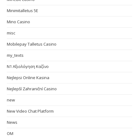
Minimitalletus 5E
Mino Casino
misc
Mobilepay Talletus Casino
my_texts
N1 Αξιολόγηση Καζίνο
Nejlepsi Online Kasina
Nejlepší Zahraniční Casino
new
New Video Chat Platform
News
OM