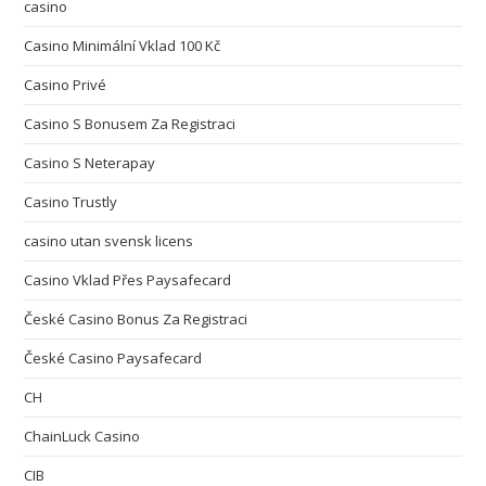
casino
Casino Minimální Vklad 100 Kč
Casino Privé
Casino S Bonusem Za Registraci
Casino S Neterapay
Casino Trustly
casino utan svensk licens
Casino Vklad Přes Paysafecard
České Casino Bonus Za Registraci
České Casino Paysafecard
CH
ChainLuck Casino
CIB