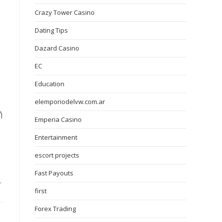
Crazy Tower Сasino
Dating Tips
Dazard Casino
EC
Education
elemporiodelvw.com.ar
ή
Emperia Casino
Entertainment
escort projects
Fast Payouts
.
first
Forex Trading