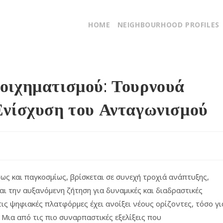
HOME
NEIGHBOURHOOD PROFILES
τοιχηματισμού: Τουρνουά
 Ενίσχυση του Ανταγωνισμού
ως και παγκοσμίως, βρίσκεται σε συνεχή τροχιά ανάπτυξης,
ι την αυξανόμενη ζήτηση για δυναμικές και διαδραστικές
ις ψηφιακές πλατφόρμες έχει ανοίξει νέους ορίζοντες, τόσο γι
 Μια από τις πιο συναρπαστικές εξελίξεις που