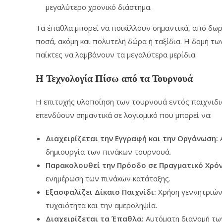
μεγαλύτερο χρονικό διάστημα.
Τα έπαθλα μπορεί να ποικίλλουν σημαντικά, από δω
ποσά, ακόμη και πολυτελή δώρα ή ταξίδια. Η δομή τ
παίκτες να λαμβάνουν τα μεγαλύτερα μερίδια.
Η Τεχνολογία Πίσω από τα Τουρνουά
Η επιτυχής υλοποίηση των τουρνουά εντός παιχνιδιο
επενδύουν σημαντικά σε λογισμικό που μπορεί να:
Διαχειρίζεται την Εγγραφή και την Οργάνωση:
Α
δημιουργία των πινάκων τουρνουά.
Παρακολουθεί την Πρόοδο σε Πραγματικό Χρόν
ενημέρωση των πινάκων κατάταξης.
Εξασφαλίζει Δίκαιο Παιχνίδι:
Χρήση γεννητριών
τυχαιότητα και την αμεροληψία.
Διαχειρίζεται τα Έπαθλα:
Αυτόματη διανομή των