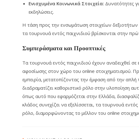
Ενισχυμένα Κοινωνικά Στοιχεία:
Δυνατότητες γι
εκδηλώσεις.
Η τάση προς την ενσωμάτωση στοιχείων δεξιοτήτων κ
τα τουρνουά εντός παιχνιδιού βρίσκονται στην πρώ
Συμπεράσματα και Προοπτικές
Τα τουρνουά εντός παιχνιδιού έχουν αναδειχθεί σε 
αφοσίωσης στον χώρο του online στοιχηματισμού. Π
εμπειρία, μετατοπίζοντας την έμφαση από την απλή τ
διαδραματίζει καθοριστικό ρόλο στην υλοποίηση αυ
όπως αυτό που εφαρμόζεται στην Ελλάδα, διασφαλίζε
κλάδος συνεχίζει να εξελίσσεται, τα τουρνουά εντό
ρόλο, διαμορφώνοντας το μέλλον του online στοιχημ