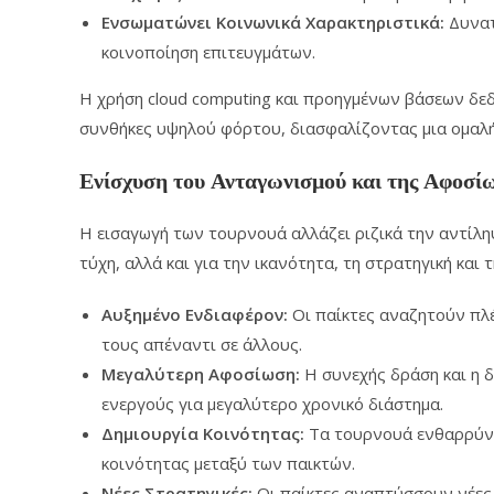
Ενσωματώνει Κοινωνικά Χαρακτηριστικά:
Δυνατ
κοινοποίηση επιτευγμάτων.
Η χρήση cloud computing και προηγμένων βάσεων δε
συνθήκες υψηλού φόρτου, διασφαλίζοντας μια ομαλή 
Ενίσχυση του Ανταγωνισμού και της Αφοσί
Η εισαγωγή των τουρνουά αλλάζει ριζικά την αντίληψ
τύχη, αλλά και για την ικανότητα, τη στρατηγική και 
Αυξημένο Ενδιαφέρον:
Οι παίκτες αναζητούν πλέ
τους απέναντι σε άλλους.
Μεγαλύτερη Αφοσίωση:
Η συνεχής δράση και η 
ενεργούς για μεγαλύτερο χρονικό διάστημα.
Δημιουργία Κοινότητας:
Τα τουρνουά ενθαρρύνου
κοινότητας μεταξύ των παικτών.
Νέες Στρατηγικές:
Οι παίκτες αναπτύσσουν νέες 