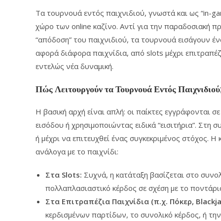
Τα τουρνουά εντός παιχνιδιού, γνωστά και ως “in-g
χώρο των online καζίνο. Αντί για την παραδοσιακή π
“απόδοση” του παιχνιδιού, τα τουρνουά εισάγουν έ
αφορά διάφορα παιχνίδια, από slots μέχρι επιτραπέζι
εντελώς νέα δυναμική.
Πώς Λειτουργούν τα Τουρνουά Εντός Παιχνιδιού
Η βασική αρχή είναι απλή: οι παίκτες εγγράφονται 
εισόδου ή χρησιμοποιώντας ειδικά “εισιτήρια”. Στη 
ή μέχρι να επιτευχθεί ένας συγκεκριμένος στόχος. 
ανάλογα με το παιχνίδι:
Στα Slots:
Συχνά, η κατάταξη βασίζεται στο συνο
πολλαπλασιαστικό κέρδος σε σχέση με το ποντάρι
Στα Επιτραπέζια Παιχνίδια (π.χ. Πόκερ, Blackja
κερδισμένων παρτίδων, το συνολικό κέρδος, ή την