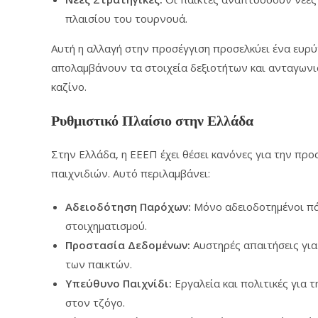
πλαισίου του τουρνουά.
Αυτή η αλλαγή στην προσέγγιση προσελκύει ένα ευρ
απολαμβάνουν τα στοιχεία δεξιοτήτων και ανταγων
καζίνο.
Ρυθμιστικό Πλαίσιο στην Ελλάδα
Στην Ελλάδα, η ΕΕΕΠ έχει θέσει κανόνες για την πρ
παιχνιδιών. Αυτό περιλαμβάνει:
Αδειοδότηση Παρόχων:
Μόνο αδειοδοτημένοι πά
στοιχηματισμού.
Προστασία Δεδομένων:
Αυστηρές απαιτήσεις γι
των παικτών.
Υπεύθυνο Παιχνίδι:
Εργαλεία και πολιτικές για 
στον τζόγο.