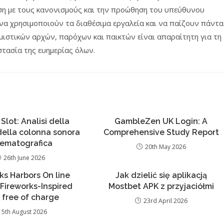
ση με τους κανονισμούς και την προώθηση του υπεύθυνου
, να χρησιμοποιούν τα διαθέσιμα εργαλεία και να παίζουν πάντα
ιστικών αρχών, παρόχων και παικτών είναι απαραίτητη για τη
στασία της ευημερίας όλων.
 Slot: Analisi della
GambleZen UK Login: A
 della colonna sonora
Comprehensive Study Report
nematografica
20th May 2026
26th June 2026
ks Harbors On line
Jak dzielić się aplikacją
Fireworks-Inspired
Mostbet APK z przyjaciółmi
s free of charge
23rd April 2026
5th August 2026