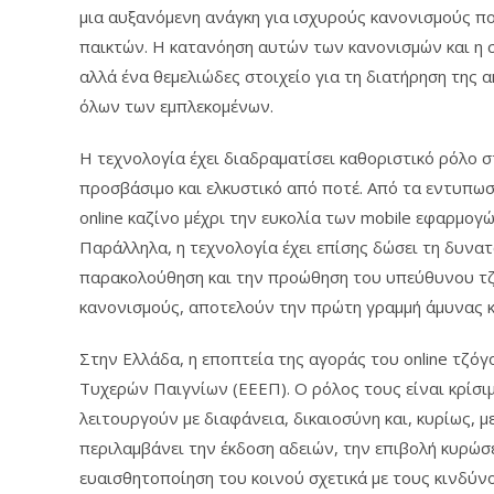
μια αυξανόμενη ανάγκη για ισχυρούς κανονισμούς π
παικτών. Η κατανόηση αυτών των κανονισμών και η 
αλλά ένα θεμελιώδες στοιχείο για τη διατήρηση της 
όλων των εμπλεκομένων.
Η τεχνολογία έχει διαδραματίσει καθοριστικό ρόλο σ
προσβάσιμο και ελκυστικό από ποτέ. Από τα εντυπω
online καζίνο μέχρι την ευκολία των mobile εφαρμογώ
Παράλληλα, η τεχνολογία έχει επίσης δώσει τη δυνατ
παρακολούθηση και την προώθηση του υπεύθυνου τζό
κανονισμούς, αποτελούν την πρώτη γραμμή άμυνας κ
Στην Ελλάδα, η εποπτεία της αγοράς του online τζόγ
Τυχερών Παιγνίων (ΕΕΕΠ). Ο ρόλος τους είναι κρίσι
λειτουργούν με διαφάνεια, δικαιοσύνη και, κυρίως,
περιλαμβάνει την έκδοση αδειών, την επιβολή κυρώσ
ευαισθητοποίηση του κοινού σχετικά με τους κινδύνο