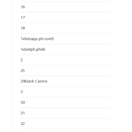
16
17
18
1xbetapp-ph.com5
1xbetph.ph66
2
25
29black Casino
3
30
31
32