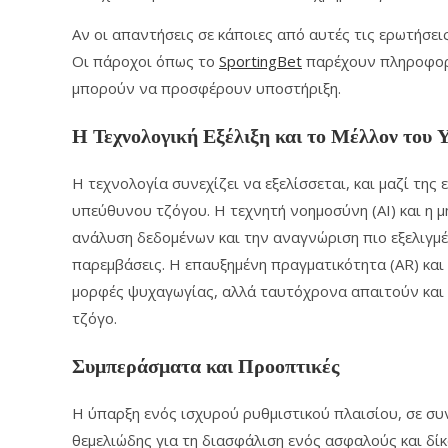
Αν οι απαντήσεις σε κάποιες από αυτές τις ερωτήσεις
Οι πάροχοι όπως το
SportingBet
παρέχουν πληροφορί
μπορούν να προσφέρουν υποστήριξη.
Η Τεχνολογική Εξέλιξη και το Μέλλον του 
Η τεχνολογία συνεχίζει να εξελίσσεται, και μαζί της
υπεύθυνου τζόγου. Η τεχνητή νοημοσύνη (AI) και η 
ανάλυση δεδομένων και την αναγνώριση πιο εξελιγμ
παρεμβάσεις. Η επαυξημένη πραγματικότητα (AR) και
μορφές ψυχαγωγίας, αλλά ταυτόχρονα απαιτούν και
τζόγο.
Συμπεράσματα και Προοπτικές
Η ύπαρξη ενός ισχυρού ρυθμιστικού πλαισίου, σε συ
θεμελιώδης για τη διασφάλιση ενός ασφαλούς και δίκ