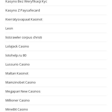
Kasyno Bez Weryfikacji Kyc
Kasyno Z Paysafecard
Kierrätysvapaat Kasinot
Leon
listcrawler corpus christi
LolaJack Casino
lotohelp.ru 80
Lussurio Casino
Maltan Kasinot
Mamzinobet Casino
Megapari New Casinos
Millioner Casino
MineBit Casino