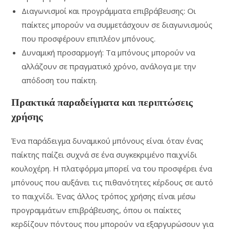
Διαγωνισμοί και προγράμματα επιβράβευσης: Οι
παίκτες μπορούν να συμμετάσχουν σε διαγωνισμούς
που προσφέρουν επιπλέον μπόνους.
Δυναμική προσαρμογή: Τα μπόνους μπορούν να
αλλάζουν σε πραγματικό χρόνο, ανάλογα με την
απόδοση του παίκτη.
Πρακτικά παραδείγματα και περιπτώσεις
χρήσης
Ένα παράδειγμα δυναμικού μπόνους είναι όταν ένας
παίκτης παίζει συχνά σε ένα συγκεκριμένο παιχνίδι
κουλοχέρη. Η πλατφόρμα μπορεί να του προσφέρει ένα
μπόνους που αυξάνει τις πιθανότητες κέρδους σε αυτό
το παιχνίδι. Ένας άλλος τρόπος χρήσης είναι μέσω
προγραμμάτων επιβράβευσης, όπου οι παίκτες
κερδίζουν πόντους που μπορούν να εξαργυρώσουν για