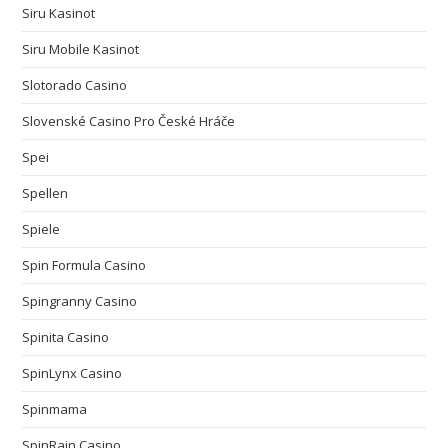
Siru Kasinot
Siru Mobile Kasinot
Slotorado Casino
Slovenské Casino Pro České Hráče
Spei
Spellen
Spiele
Spin Formula Casino
Spingranny Casino
Spinita Casino
SpinLynx Casino
Spinmama
SpinRain Casino