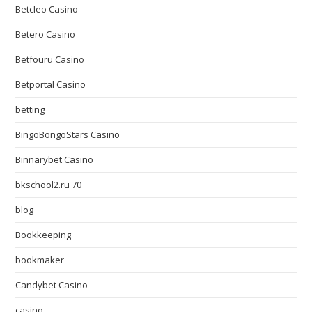
Betcleo Casino
Betero Casino
Betfouru Casino
Betportal Casino
betting
BingoBongoStars Casino
Binnarybet Casino
bkschool2.ru 70
blog
Bookkeeping
bookmaker
Candybet Casino
casino