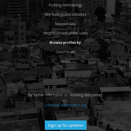
Profiling methodology
Key findings and indicators
Mapped data
Neighbourhood profile video
Browse profiles by:
Governorate
Sector
For further information on including data,contact:
unhabitat-lebanon@un.org
Sign up for updates