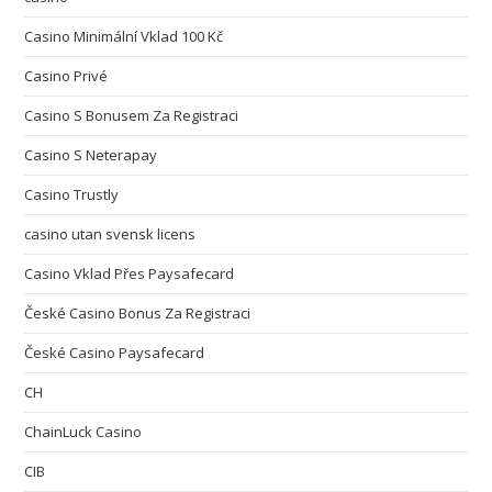
Casino Minimální Vklad 100 Kč
Casino Privé
Casino S Bonusem Za Registraci
Casino S Neterapay
Casino Trustly
casino utan svensk licens
Casino Vklad Přes Paysafecard
České Casino Bonus Za Registraci
České Casino Paysafecard
CH
ChainLuck Casino
CIB