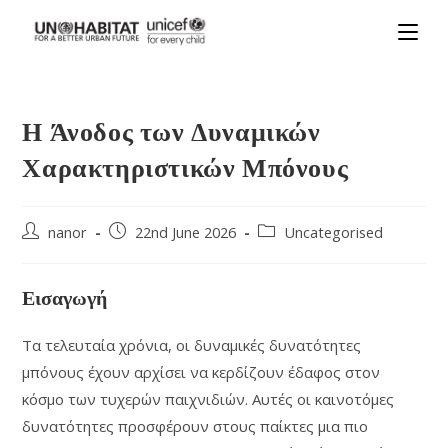
Η Άνοδος των Δυναμικών
Χαρακτηριστικών Μπόνους
nanor
22nd June 2026
Uncategorised
Εισαγωγή
Τα τελευταία χρόνια, οι δυναμικές δυνατότητες
μπόνους έχουν αρχίσει να κερδίζουν έδαφος στον
κόσμο των τυχερών παιχνιδιών. Αυτές οι καινοτόμες
δυνατότητες προσφέρουν στους παίκτες μια πιο