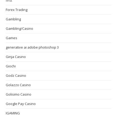
first
Forex Trading
Gambling
Gambling/Casino
Games
generative ai adobe photoshop 3
Ginja Casino
Giochi
Godz Casino
Golazzo Casino
Golisimo Casino
Google Pay Casino
IGAMING