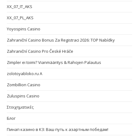
XX_07_IT_AKS
XX_07_PL_AKS
Yoyospins Casino
Zahraniční Casino Bonus Za Registraci 2026: TOP Nabídky
Zahraniční Casino Pro České Hráče
Zimpler ei toimi? Vianmääritys & Rahojen Palautus
zolotoyabloko.ru A
Zombillion Casino
Zuluspins Casino
Στοιχηματικές
Блог
Пинап казино в КЗ: Ваш путь к азартным победам!