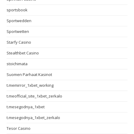
sportsbook
Sportwedden
Sportwetten
Starfy Casino
Stealthbet Casino
stoichimata
Suomen Parhaat Kasinot
t.memirror_1xbet_working
t.meofficial_site_1xbet_zerkalo
t.mesegodnya_1xbet
t.mesegodnya_1xbet_zerkalo
Tesor Casino