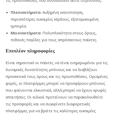
τις προϋποθέσεις που συνοδεύουν αυτά τα μπόνους.
Πλεονεκτήματα:
Αυξημένη ικανοποίηση,
περισσότερες ευκαιρίες κέρδους, εξατομικευμένη
εμπειρία.
Μειονεκτήματα:
Πολυπλοκότητα στους όρους,
πιθανές παγίδες για τους απρόσεκτους παίκτες.
Επιπλέον πληροφορίες
Είναι σημαντικό οι παίκτες να είναι ενημερωμένοι για τις
δυναμικές δυνατότητες μπόνους και να διαβάζουν
προσεκτικά τους όρους και τις προϋποθέσεις. Ορισμένες
φορές, οι πλατφόρμες μπορεί να προσφέρουν μπόνους
που φαίνονται ελκυστικά, αλλά μπορεί να έχουν κρυφές
απαιτήσεις. Οι ειδικοί προτείνουν να παρακολουθείτε
τις προσφορές και να συγκρίνετε διαφορετικές
πλατφόρμες για να βρείτε τις καλύτερες ευκαιρίες.