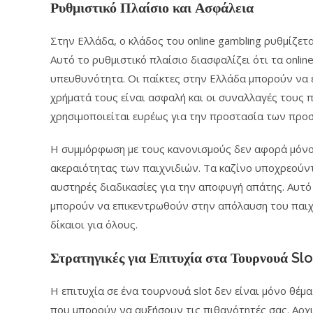
Ρυθμιστικό Πλαίσιο και Ασφάλεια
Στην Ελλάδα, ο κλάδος του online gambling ρυθμίζετ
Αυτό το ρυθμιστικό πλαίσιο διασφαλίζει ότι τα onlin
υπευθυνότητα. Οι παίκτες στην Ελλάδα μπορούν να ε
χρήματά τους είναι ασφαλή και οι συναλλαγές τους
χρησιμοποιείται ευρέως για την προστασία των προ
Η συμμόρφωση με τους κανονισμούς δεν αφορά μόνο 
ακεραιότητας των παιχνιδιών. Τα καζίνο υποχρεούντ
αυστηρές διαδικασίες για την αποφυγή απάτης. Αυτό
μπορούν να επικεντρωθούν στην απόλαυση του παιχν
δίκαιοι για όλους.
Στρατηγικές για Επιτυχία στα Τουρνουά Slo
Η επιτυχία σε ένα τουρνουά slot δεν είναι μόνο θέμ
που μπορούν να αυξήσουν τις πιθανότητές σας. Αρχι