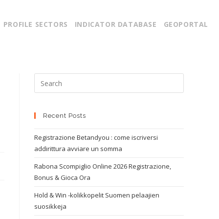
PROFILE SECTORS
INDICATOR DATABASE
GEOPORTAL
Recent Posts
Registrazione Betandyou : come iscriversi
addirittura avviare un somma
Rabona Scompiglio Online 2026 Registrazione,
Bonus & Gioca Ora
Hold & Win -kolikkopelit Suomen pelaajien
suosikkeja