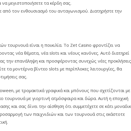
 να μεγιστοποιήσετε τα κέρδη σας.
ε από τον ενθουσιασμό του ανταγωνισμού. Διατηρήστε την
ών τουρνουά είναι η ποικιλία. Το Zet Casino φροντίζει να
ντας νέα θέματα, νέα slots και νέους κανόνες. Αυτό διατηρεί
τας την επανάληψη και προσφέροντας συνεχώς νέες προκλήσει
ίτε τα μοντέρνα βίντεο slots με περίπλοκες λειτουργίες, θα
τιμήσεις σας.
ween, με τρομακτικά γραφικά και μπόνους που σχετίζονται με
ο τουρνουά με γιορτινή ατμόσφαιρα και δώρα. Αυτή η εποχική
σης και σας δίνει την αίσθηση ότι συμμετέχετε σε κάτι μοναδι
 προσαρμογή των παιχνιδιών και των τουρνουά στις εκάστοτε
ική.