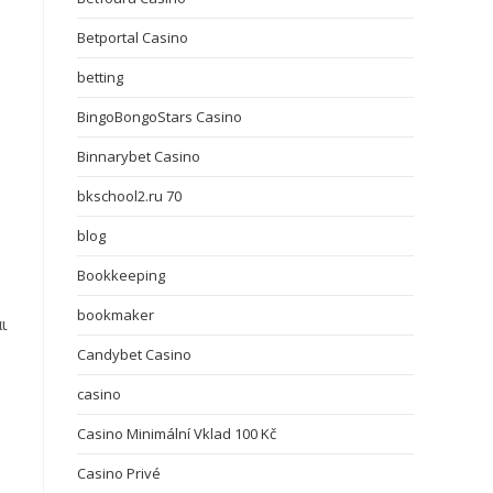
Betportal Casino
betting
BingoBongoStars Casino
Binnarybet Casino
bkschool2.ru 70
blog
Bookkeeping
bookmaker
ι
Candybet Casino
casino
Casino Minimální Vklad 100 Kč
Casino Privé