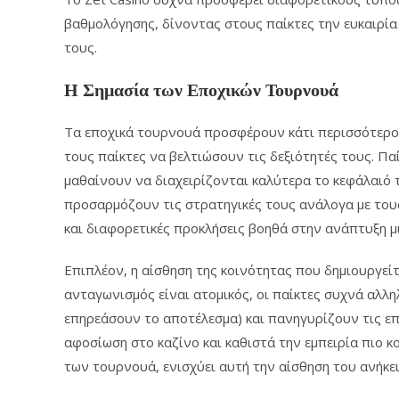
βαθμολόγησης, δίνοντας στους παίκτες την ευκαιρία
τους.
Η Σημασία των Εποχικών Τουρνουά
Τα εποχικά τουρνουά προσφέρουν κάτι περισσότερο 
τους παίκτες να βελτιώσουν τις δεξιότητές τους. Πα
μαθαίνουν να διαχειρίζονται καλύτερα το κεφάλαιό 
προσαρμόζουν τις στρατηγικές τους ανάλογα με τους
και διαφορετικές προκλήσεις βοηθά στην ανάπτυξη μ
Επιπλέον, η αίσθηση της κοινότητας που δημιουργεί
ανταγωνισμός είναι ατομικός, οι παίκτες συχνά αλλη
επηρεάσουν το αποτέλεσμα) και πανηγυρίζουν τις επ
αφοσίωση στο καζίνο και καθιστά την εμπειρία πιο κ
των τουρνουά, ενισχύει αυτή την αίσθηση του ανήκει