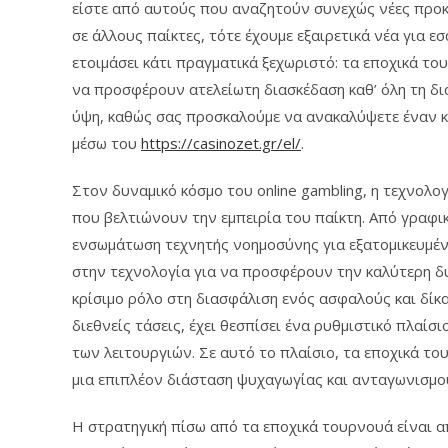
είστε από αυτούς που αναζητούν συνεχώς νέες προκλ
σε άλλους παίκτες, τότε έχουμε εξαιρετικά νέα για ε
ετοιμάσει κάτι πραγματικά ξεχωριστό: τα εποχικά το
να προσφέρουν ατελείωτη διασκέδαση καθ’ όλη τη διά
ύψη, καθώς σας προσκαλούμε να ανακαλύψετε έναν 
μέσω του
https://casinozet.gr/el/
.
Στον δυναμικό κόσμο του online gambling, η τεχνολο
που βελτιώνουν την εμπειρία του παίκτη. Από γραφικ
ενσωμάτωση τεχνητής νοημοσύνης για εξατομικευμένε
στην τεχνολογία για να προσφέρουν την καλύτερη δ
κρίσιμο ρόλο στη διασφάλιση ενός ασφαλούς και δίκ
διεθνείς τάσεις, έχει θεσπίσει ένα ρυθμιστικό πλαίσ
των λειτουργιών. Σε αυτό το πλαίσιο, τα εποχικά τ
μια επιπλέον διάσταση ψυχαγωγίας και ανταγωνισμού
Η στρατηγική πίσω από τα εποχικά τουρνουά είναι 