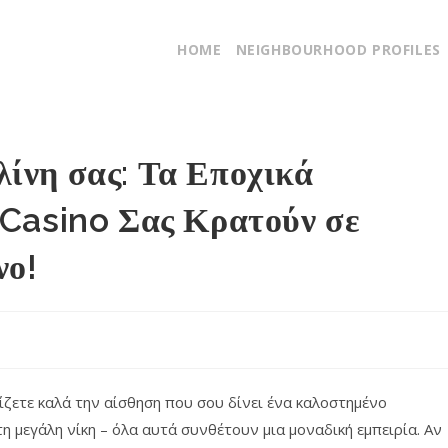
HOME
NEIGHBOURHOOD PROFILES
ίνη σας: Τα Εποχικά
 Casino Σας Κρατούν σε
νο!
ίζετε καλά την αίσθηση που σου δίνει ένα καλοστημένο
 τη μεγάλη νίκη – όλα αυτά συνθέτουν μια μοναδική εμπειρία. Αν