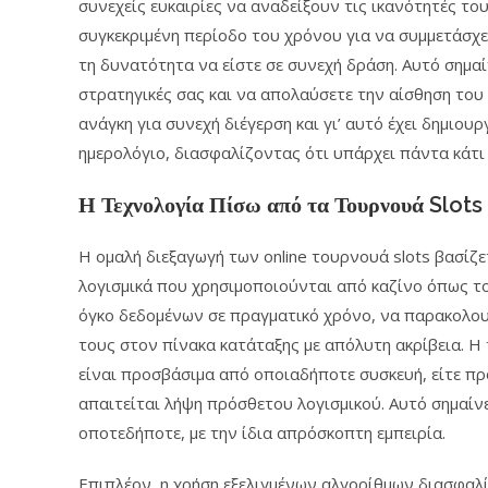
συνεχείς ευκαιρίες να αναδείξουν τις ικανότητές του
συγκεκριμένη περίοδο του χρόνου για να συμμετάσχε
τη δυνατότητα να είστε σε συνεχή δράση. Αυτό σημαίν
στρατηγικές σας και να απολαύσετε την αίσθηση του 
ανάγκη για συνεχή διέγερση και γι’ αυτό έχει δημιο
ημερολόγιο, διασφαλίζοντας ότι υπάρχει πάντα κάτι
Η Τεχνολογία Πίσω από τα Τουρνουά Slots
Η ομαλή διεξαγωγή των online τουρνουά slots βασίζ
λογισμικά που χρησιμοποιούνται από καζίνο όπως το 
όγκο δεδομένων σε πραγματικό χρόνο, να παρακολουθ
τους στον πίνακα κατάταξης με απόλυτη ακρίβεια. Η
είναι προσβάσιμα από οποιαδήποτε συσκευή, είτε πρό
απαιτείται λήψη πρόσθετου λογισμικού. Αυτό σημαίν
οποτεδήποτε, με την ίδια απρόσκοπτη εμπειρία.
Επιπλέον, η χρήση εξελιγμένων αλγορίθμων διασφαλίζ