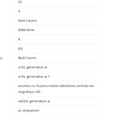
33
4
5bet Casino
6084 done
8
8,6
ια
8ty8 Casino
a16z generative ai
a16z generative ai 1
acomics.ru~kazino-riobet-rabotchee-zerkalo-na-
segodnya 100
adobe generative ai
ai companion