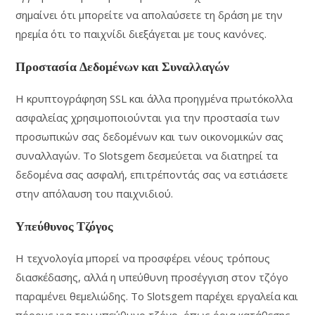
σημαίνει ότι μπορείτε να απολαύσετε τη δράση με την
ηρεμία ότι το παιχνίδι διεξάγεται με τους κανόνες.
Προστασία Δεδομένων και Συναλλαγών
Η κρυπτογράφηση SSL και άλλα προηγμένα πρωτόκολλα
ασφαλείας χρησιμοποιούνται για την προστασία των
προσωπικών σας δεδομένων και των οικονομικών σας
συναλλαγών. Το Slotsgem δεσμεύεται να διατηρεί τα
δεδομένα σας ασφαλή, επιτρέποντάς σας να εστιάσετε
στην απόλαυση του παιχνιδιού.
Υπεύθυνος Τζόγος
Η τεχνολογία μπορεί να προσφέρει νέους τρόπους
διασκέδασης, αλλά η υπεύθυνη προσέγγιση στον τζόγο
παραμένει θεμελιώδης. Το Slotsgem παρέχει εργαλεία και