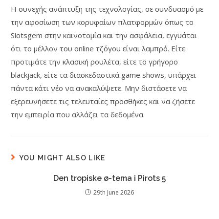
Η συνεχής ανάπτυξη της τεχνολογίας, σε συνδυασμό με
την αφοσίωση των κορυφαίων πλατφορμών όπως το
Slotsgem στην καινοτομία και την ασφάλεια, εγγυάται
ότι το μέλλον του online τζόγου είναι λαμπρό. Είτε
προτιμάτε την κλασική ρουλέτα, είτε το γρήγορο
blackjack, είτε τα διασκεδαστικά game shows, υπάρχει
πάντα κάτι νέο να ανακαλύψετε. Μην διστάσετε να
εξερευνήσετε τις τελευταίες προσθήκες και να ζήσετε
την εμπειρία που αλλάζει τα δεδομένα.
YOU MIGHT ALSO LIKE
Den tropiske ø-tema i Pirots 5
29th June 2026