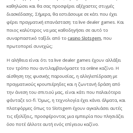
καθηλώσει και θα σας προσφέρει αξέχαστες στιγμές
διασκέδασης. Σήμερα, θα εστιάσουμε σε κάτι που έχει
φέρει πραγματική επανάσταση: τα live dealer games. Και
ποιος καλύτερος να μας καθοδηγήσει σε αυτό το
συναρπαστικό ταξίδι από το
casino Slotsgem
, που
πρωτοπορεί συνεχώς;
Η αλήθεια είναι ότι τα live dealer games έχουν αλλάξει
τον τρόπο που αντιλαμβανόμαστε τα online καζίνο. Η
αίσθηση της φυσικής παρουσίας, η αλληλεπίδραση με
πραγματικούς κρουπιέρηδες και η ζωντανή δράση από
την άνεση του σπιτιού μας, είναι κάτι που παλαιότερα
φάνταζε sci-fi. Όμως, η τεχνολογία έχει κάνει άλματα, και
πλατφόρμες όπως το Slotsgem έχουν αγκαλιάσει αυτές
τις εξελίξεις, προσφέροντας μια εμπειρία που πλησιάζει
όσο ποτέ άλλοτε αυτή ενός επίγειου καζίνο.