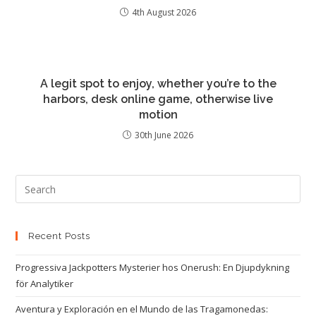
4th August 2026
A legit spot to enjoy, whether you’re to the
harbors, desk online game, otherwise live
motion
30th June 2026
Recent Posts
Progressiva Jackpotters Mysterier hos Onerush: En Djupdykning
för Analytiker
Aventura y Exploración en el Mundo de las Tragamonedas: