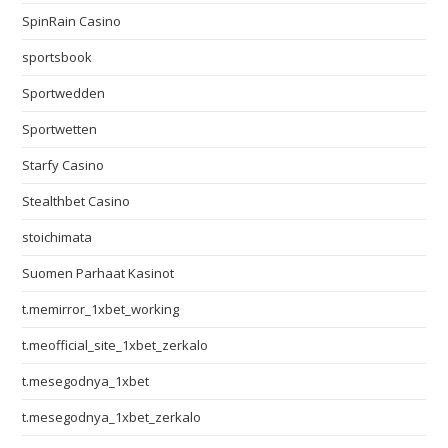
SpinRain Casino
sportsbook
Sportwedden
Sportwetten
Starfy Casino
Stealthbet Casino
stoichimata
Suomen Parhaat Kasinot
t.memirror_1xbet_working
t.meofficial_site_1xbet_zerkalo
t.mesegodnya_1xbet
t.mesegodnya_1xbet_zerkalo