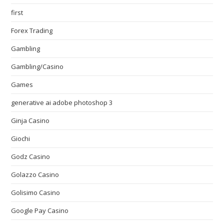
first
Forex Trading
Gambling
Gambling/Casino
Games
generative ai adobe photoshop 3
Ginja Casino
Giochi
Godz Casino
Golazzo Casino
Golisimo Casino
Google Pay Casino