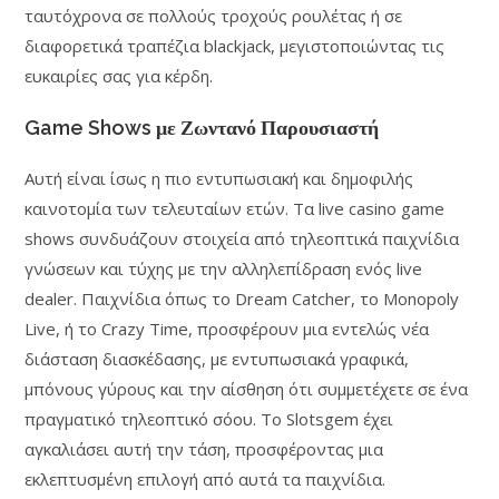
ταυτόχρονα σε πολλούς τροχούς ρουλέτας ή σε
διαφορετικά τραπέζια blackjack, μεγιστοποιώντας τις
ευκαιρίες σας για κέρδη.
Game Shows με Ζωντανό Παρουσιαστή
Αυτή είναι ίσως η πιο εντυπωσιακή και δημοφιλής
καινοτομία των τελευταίων ετών. Τα live casino game
shows συνδυάζουν στοιχεία από τηλεοπτικά παιχνίδια
γνώσεων και τύχης με την αλληλεπίδραση ενός live
dealer. Παιχνίδια όπως το Dream Catcher, το Monopoly
Live, ή το Crazy Time, προσφέρουν μια εντελώς νέα
διάσταση διασκέδασης, με εντυπωσιακά γραφικά,
μπόνους γύρους και την αίσθηση ότι συμμετέχετε σε ένα
πραγματικό τηλεοπτικό σόου. Το Slotsgem έχει
αγκαλιάσει αυτή την τάση, προσφέροντας μια
εκλεπτυσμένη επιλογή από αυτά τα παιχνίδια.