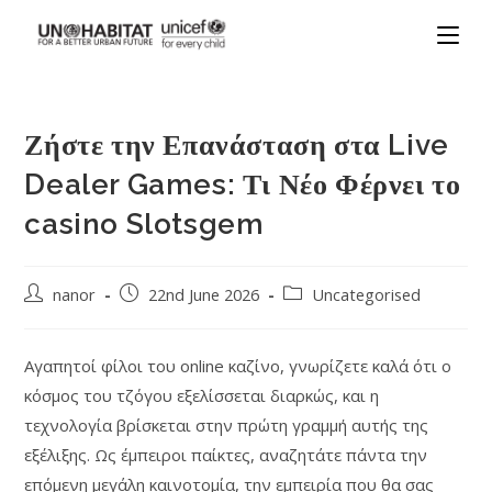
Ζήστε την Επανάσταση στα Live
Dealer Games: Τι Νέο Φέρνει το
casino Slotsgem
nanor
22nd June 2026
Uncategorised
Αγαπητοί φίλοι του online καζίνο, γνωρίζετε καλά ότι ο
κόσμος του τζόγου εξελίσσεται διαρκώς, και η
τεχνολογία βρίσκεται στην πρώτη γραμμή αυτής της
εξέλιξης. Ως έμπειροι παίκτες, αναζητάτε πάντα την
επόμενη μεγάλη καινοτομία, την εμπειρία που θα σας