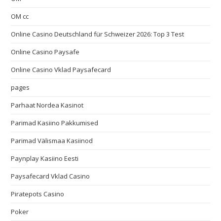
OM cc
Online Casino Deutschland für Schweizer 2026: Top 3 Test
Online Casino Paysafe
Online Casino Vklad Paysafecard
pages
Parhaat Nordea Kasinot
Parimad Kasiino Pakkumised
Parimad Välismaa Kasiinod
Paynplay Kasiino Eesti
Paysafecard Vklad Casino
Piratepots Casino
Poker