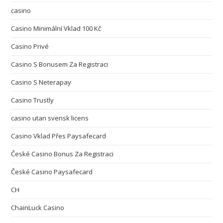
casino
Casino Minimální Vklad 100 Kč
Casino Privé
Casino S Bonusem Za Registraci
Casino S Neterapay
Casino Trustly
casino utan svensk licens
Casino Vklad Přes Paysafecard
České Casino Bonus Za Registraci
České Casino Paysafecard
CH
ChainLuck Casino