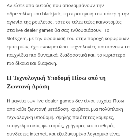
Αν είστε από αυτούς που απολαμβάνουν την
αδρεναλίνη του blackjack, τη στρατηγική του πόκερ ή την
αγωνία της ρουλέτας, τότε οι τελευταίες καινοτομίες
στα live dealer games θα σας ενθουσιάσουν. Το
Slotsgem, με την αφοσίωσή του στην παροχή κορυφαίων
εμπειριών, έχει ενσωματώσει τεχνολογίες που κάνουν τα
παιχνίδια πιο δυναμικά, διαδραστικά και, το κυριότερο,
πιο δίκαια και διαφανή.
Η Τεχνολογική Υποδομή Πίσω από τη
Ζωντανή Δράση
Η μαγεία των live dealer games δεν είναι τυχαία. Πίσω
από κάθε ζωντανή μετάδοση, κρύβεται μια πολύπλοκη
τεχνολογική υποδομή. Υψηλής ποιότητας κάμερες,
επαγγελματικός φωτισμός, γρήγορες και σταθερές
συνδέσεις internet, και εξειδικευμένο λογισμικό είναι