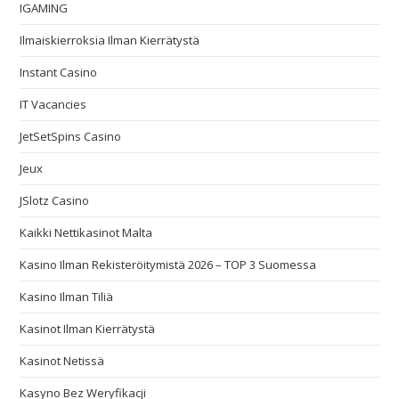
IGAMING
Ilmaiskierroksia Ilman Kierrätystä
Instant Casino
IT Vacancies
JetSetSpins Casino
Jeux
JSlotz Casino
Kaikki Nettikasinot Malta
Kasino Ilman Rekisteröitymistä 2026 – TOP 3 Suomessa
Kasino Ilman Tiliä
Kasinot Ilman Kierrätystä
Kasinot Netissä
Kasyno Bez Weryfikacji