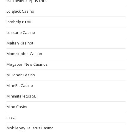
listcrawler corpus christi
LolaJack Casino
lotohelp.ru 80
Lussurio Casino
Maltan Kasinot
Mamzinobet Casino
Megapari New Casinos
Millioner Casino
MineBit Casino
Minimitalletus 5E
Mino Casino
misc
Mobilepay Talletus Casino