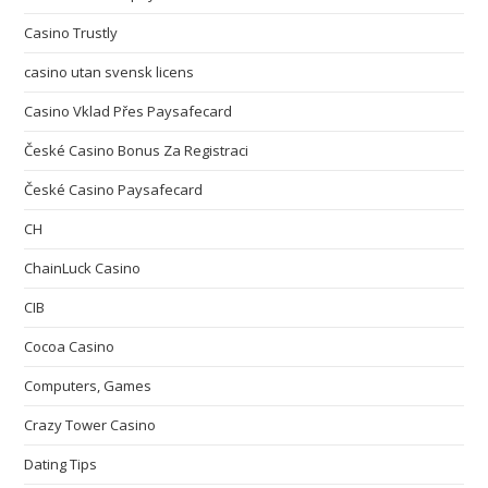
Casino Trustly
casino utan svensk licens
Casino Vklad Přes Paysafecard
České Casino Bonus Za Registraci
České Casino Paysafecard
CH
ChainLuck Casino
CIB
Cocoa Casino
Computers, Games
Crazy Tower Сasino
Dating Tips