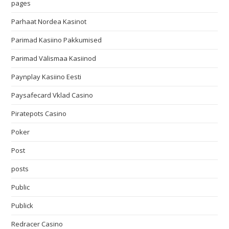
pages
Parhaat Nordea Kasinot
Parimad Kasiino Pakkumised
Parimad Välismaa Kasiinod
Paynplay Kasiino Eesti
Paysafecard Vklad Casino
Piratepots Casino
Poker
Post
posts
Public
Publick
Redracer Casino