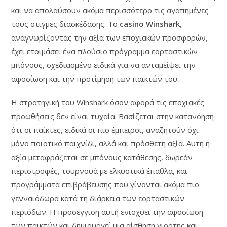
και να απολαύσουν ακόμα περισσότερο τις αγαπημένες
τους στιγμές διασκέδασης. Το
casino Winshark
,
αναγνωρίζοντας την αξία των εποχιακών προσφορών,
έχει ετοιμάσει ένα πλούσιο πρόγραμμα εορταστικών
μπόνους, σχεδιασμένο ειδικά για να ανταμείψει την
αφοσίωση και την προτίμηση των παικτών του.
Η στρατηγική του Winshark όσον αφορά τις εποχιακές
προωθήσεις δεν είναι τυχαία. Βασίζεται στην κατανόηση
ότι οι παίκτες, ειδικά οι πιο έμπειροι, αναζητούν όχι
μόνο ποιοτικό παιχνίδι, αλλά και πρόσθετη αξία. Αυτή η
αξία μεταφράζεται σε μπόνους κατάθεσης, δωρεάν
περιστροφές, τουρνουά με ελκυστικά έπαθλα, και
προγράμματα επιβράβευσης που γίνονται ακόμα πιο
γενναιόδωρα κατά τη διάρκεια των εορταστικών
περιόδων. Η προσέγγιση αυτή ενισχύει την αφοσίωση
των παικτών και δημιουργεί μια αίσθηση γιορτής και