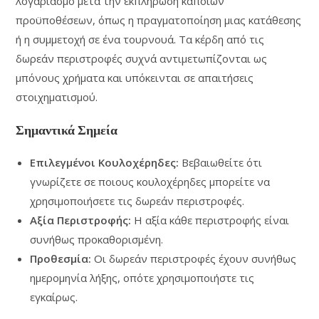
λογαριασμό μετά την εκπλήρωση κάποιων
προϋποθέσεων, όπως η πραγματοποίηση μιας κατάθεσης
ή η συμμετοχή σε ένα τουρνουά. Τα κέρδη από τις
δωρεάν περιστροφές συχνά αντιμετωπίζονται ως
μπόνους χρήματα και υπόκεινται σε απαιτήσεις
στοιχηματισμού.
Σημαντικά Σημεία
Επιλεγμένοι Κουλοχέρηδες:
Βεβαιωθείτε ότι
γνωρίζετε σε ποιους κουλοχέρηδες μπορείτε να
χρησιμοποιήσετε τις δωρεάν περιστροφές.
Αξία Περιστροφής:
Η αξία κάθε περιστροφής είναι
συνήθως προκαθορισμένη.
Προθεσμία:
Οι δωρεάν περιστροφές έχουν συνήθως
ημερομηνία λήξης, οπότε χρησιμοποιήστε τις
εγκαίρως.