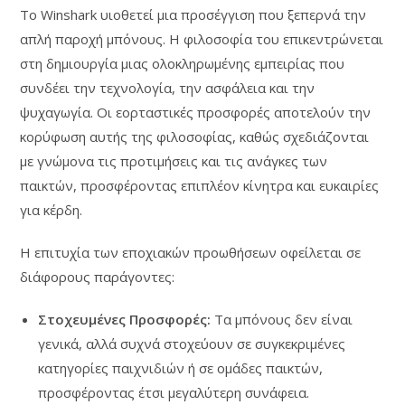
Το Winshark υιοθετεί μια προσέγγιση που ξεπερνά την
απλή παροχή μπόνους. Η φιλοσοφία του επικεντρώνεται
στη δημιουργία μιας ολοκληρωμένης εμπειρίας που
συνδέει την τεχνολογία, την ασφάλεια και την
ψυχαγωγία. Οι εορταστικές προσφορές αποτελούν την
κορύφωση αυτής της φιλοσοφίας, καθώς σχεδιάζονται
με γνώμονα τις προτιμήσεις και τις ανάγκες των
παικτών, προσφέροντας επιπλέον κίνητρα και ευκαιρίες
για κέρδη.
Η επιτυχία των εποχιακών προωθήσεων οφείλεται σε
διάφορους παράγοντες:
Στοχευμένες Προσφορές:
Τα μπόνους δεν είναι
γενικά, αλλά συχνά στοχεύουν σε συγκεκριμένες
κατηγορίες παιχνιδιών ή σε ομάδες παικτών,
προσφέροντας έτσι μεγαλύτερη συνάφεια.