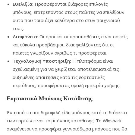
Ευελιξία:
Προσφέρονται διάφορες επιλογές
μπόνους, επιτρέποντας στους παίκτες να επιλέξουν
αυτό που ταιριάζει καλύτερα στο στυλ παιχνιδιού
τους.
Διαφάνεια:
Οι όροι και οι προϋποθέσεις είναι σαφείς
και εύκολα προσβάσιμοι, διασφαλίζοντας ότι οι
παίκτες γνωρίζουν ακριβώς τι προσφέρεται.
Τεχνολογική Υποστήριξη:
Η πλατφόρμα είναι
σχεδιασμένη για να χειρίζεται αποτελεσματικά τις
αυξημένες απαιτήσεις κατά τις εορταστικές
περιόδους, προσφέροντας ομαλή εμπειρία χρήσης.
Εορταστικά Μπόνους Κατάθεσης
Ένα από τα πιο δημοφιλή είδη μπόνους κατά τη διάρκεια
των εορτών είναι τα μπόνους κατάθεσης. Το Winshark
αναμένεται να προσφέρει γενναιόδωρα μπόνους που θα