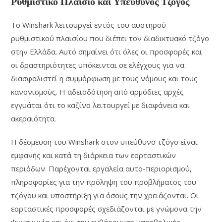
Ρυθμιστικό Πλαίσιο και Υπεύθυνος Τζόγος
Το Winshark λειτουργεί εντός του αυστηρού
ρυθμιστικού πλαισίου που διέπει τον διαδικτυακό τζόγο
στην Ελλάδα. Αυτό σημαίνει ότι όλες οι προσφορές και
οι δραστηριότητες υπόκεινται σε ελέγχους για να
διασφαλιστεί η συμμόρφωση με τους νόμους και τους
κανονισμούς. Η αδειοδότηση από αρμόδιες αρχές
εγγυάται ότι το καζίνο λειτουργεί με διαφάνεια και
ακεραιότητα.
Η δέσμευση του Winshark στον υπεύθυνο τζόγο είναι
εμφανής και κατά τη διάρκεια των εορταστικών
περιόδων. Παρέχονται εργαλεία αυτο-περιορισμού,
πληροφορίες για την πρόληψη του προβλήματος του
τζόγου και υποστήριξη για όσους την χρειάζονται. Οι
εορταστικές προσφορές σχεδιάζονται με γνώμονα την