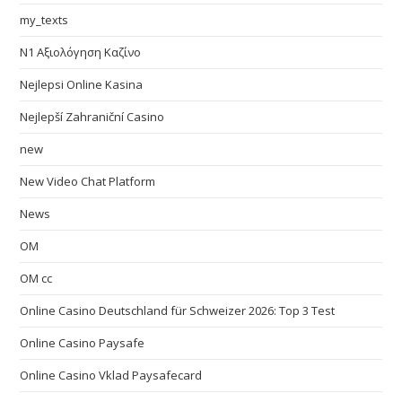
my_texts
N1 Αξιολόγηση Καζίνο
Nejlepsi Online Kasina
Nejlepší Zahraniční Casino
new
New Video Chat Platform
News
OM
OM cc
Online Casino Deutschland für Schweizer 2026: Top 3 Test
Online Casino Paysafe
Online Casino Vklad Paysafecard