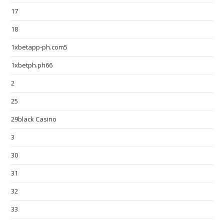
17
18
1xbetapp-ph.com5
1xbetph.ph66
2
25
29black Casino
3
30
31
32
33