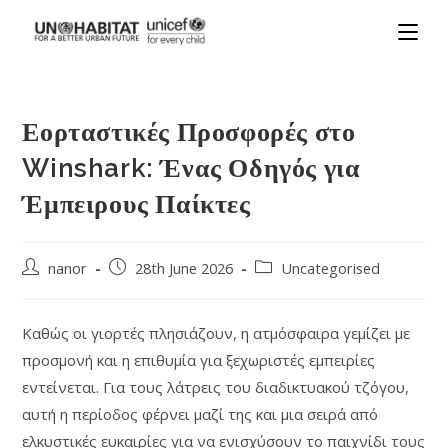
Εορταστικές Προσφορές στο
Winshark: Ένας Οδηγός για
Έμπειρους Παίκτες
nanor
28th June 2026
Uncategorised
Καθώς οι γιορτές πλησιάζουν, η ατμόσφαιρα γεμίζει με
προσμονή και η επιθυμία για ξεχωριστές εμπειρίες
εντείνεται. Για τους λάτρεις του διαδικτυακού τζόγου,
αυτή η περίοδος φέρνει μαζί της και μια σειρά από
ελκυστικές ευκαιρίες για να ενισχύσουν το παιχνίδι τους