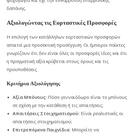
ψυχαγωγία και όχι την ενθάρρυνση υπερβολικής
δαπάνης.
Αξιολογώντας τις Εορταστικές Προσφορές
Η επιλογή των κατάλληλων εορταστικών προσφορών
απαιτεί μια προσεκτική προσέγγιση. Οι έμπειροι παίκτες
γνωρίζουν ότι δεν είναι όλες οι προσφορές ίδιες και ότι
η πραγματική αξία κρύβεται στους όρους και τις
προϋποθέσεις.
Κριτήρια Αξιολόγησης
Αξία Μπόνους:
Πόσο γενναιόδωρο είναι το μπόνους
σε σχέση με την κατάθεση ή τις απαιτήσεις;
Απαιτήσεις Στοιχηματισμού:
Είναι ρεαλιστικές οι
απαιτήσεις στοιχηματισμού;
Επιτρεπόμενα Παιχνίδια:
Μπορείτε να