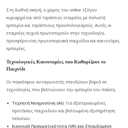
Στη διεθνή σκηνή, ο χώρος του online τζόγου
κυριαρχείται από τεράστιες εταιρείες με πολυετή
εμπειρία και τεράστιους προϋπολογισμούς. Αυτές οι
εταιρείες συχνά πρωτοπορούν στην τεχνολογία,
προσφέροντας πρωτοποριακά παιχνίδια και καινοτόμες
εμπειρίες.
Τεχνολογικές Καινοτομίες που Καθορίζουν το
Παιχνίδι
Οι παγκόσμιοι ανταγωνιστές επενδύουν βαριά σε
τεχνολογίες που βελτιώνουν την εμπειρία του παίκτη:
Τεχνητή Νοημοσύνη (AI):
Για εξατομικευμένες
προτάσεις παιχνιδιών και βελτιωμένη εξυπηρέτηση
πελατών.
Εικονική Πραγματικότητα (VR) και Επαυξημένη