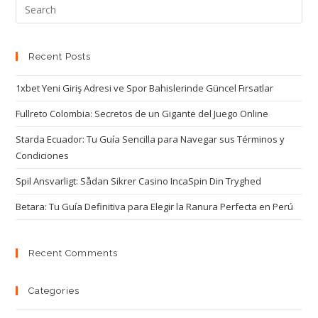
Recent Posts
1xbet Yeni Giriş Adresi ve Spor Bahislerinde Güncel Fırsatlar
Fullreto Colombia: Secretos de un Gigante del Juego Online
Starda Ecuador: Tu Guía Sencilla para Navegar sus Términos y
Condiciones
Spil Ansvarligt: Sådan Sikrer Casino IncaSpin Din Tryghed
Betara: Tu Guía Definitiva para Elegir la Ranura Perfecta en Perú
Recent Comments
Categories