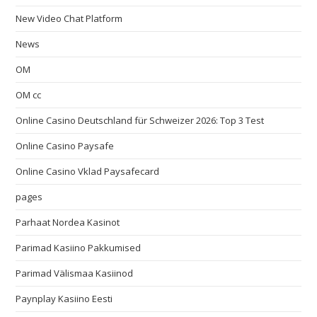
New Video Chat Platform
News
OM
OM cc
Online Casino Deutschland für Schweizer 2026: Top 3 Test
Online Casino Paysafe
Online Casino Vklad Paysafecard
pages
Parhaat Nordea Kasinot
Parimad Kasiino Pakkumised
Parimad Välismaa Kasiinod
Paynplay Kasiino Eesti