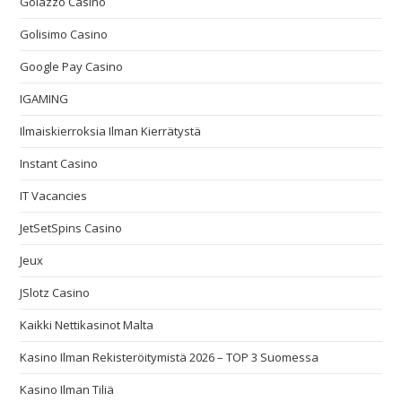
Golazzo Casino
Golisimo Casino
Google Pay Casino
IGAMING
Ilmaiskierroksia Ilman Kierrätystä
Instant Casino
IT Vacancies
JetSetSpins Casino
Jeux
JSlotz Casino
Kaikki Nettikasinot Malta
Kasino Ilman Rekisteröitymistä 2026 – TOP 3 Suomessa
Kasino Ilman Tiliä