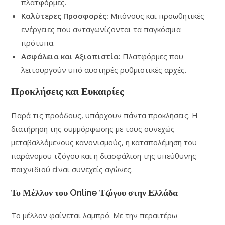
πλατφόρμες.
Καλύτερες Προσφορές:
Μπόνους και προωθητικές
ενέργειες που ανταγωνίζονται τα παγκόσμια
πρότυπα.
Ασφάλεια και Αξιοπιστία:
Πλατφόρμες που
λειτουργούν υπό αυστηρές ρυθμιστικές αρχές.
Προκλήσεις και Ευκαιρίες
Παρά τις προόδους, υπάρχουν πάντα προκλήσεις. Η
διατήρηση της συμμόρφωσης με τους συνεχώς
μεταβαλλόμενους κανονισμούς, η καταπολέμηση του
παράνομου τζόγου και η διασφάλιση της υπεύθυνης
παιχνιδιού είναι συνεχείς αγώνες.
Το Μέλλον του Online Τζόγου στην Ελλάδα
Το μέλλον φαίνεται λαμπρό. Με την περαιτέρω