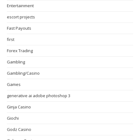
Entertainment
escort projects
Fast Payouts
first
Forex Trading
Gambling
Gambling/Casino
Games
generative ai adobe photoshop 3
Ginja Casino
Giochi
Godz Casino