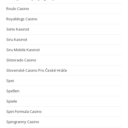
Roulo Casino
Royaldogs Casino
Siirto Kasinot
Siru Kasinot
Siru Mobile Kasinot
Slotorado Casino
Slovenské Casino Pro České Hráče
Spei
Spellen
Spiele
Spin Formula Casino
Spingranny Casino