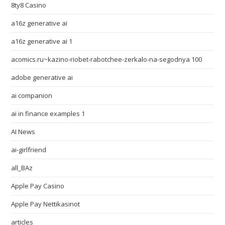
8ty8 Casino
a16z generative ai
a16z generative ai 1
acomics.ru~kazino-riobet-rabotchee-zerkalo-na-segodnya 100
adobe generative ai
ai companion
ai in finance examples 1
AI News
ai-girlfriend
all_BAz
Apple Pay Casino
Apple Pay Nettikasinot
articles