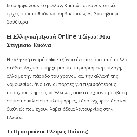
διαμορφώνουν το μέλλον; Και πώς οι κανονιστικές
αρχές προσπαθούν να συμβαδίσουν; Ας βουτήξουμε
βαθύτερα.
Η Ελληνική Αγορά Online Τζόγου: Μια
Στιγμιαία Εικόνα
Η ελληνική αγορά online τζόγου έχει περάσει από πολλά
στάδια. Αρχικά, υπήρχε μια πιο περιορισμένη επιλογή,
αλλά με την πάροδο του χρόνου και την αλλαγή της
νομοθεσίας, άνοιξαν οι πόρτες για περισσότερους
παρόχους. Σήμερα, οι Έλληνες παίκτες έχουν πρόσβαση
σε μια ποικιλία από πλατφόρμες, τόσο εγχώριες όσο και
διεθνείς που έχουν λάβει άδεια λειτουργίας στην
Ελλάδα.
Τι Προτιμούν οι Έλληνες Παίκτες;