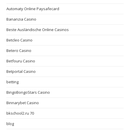
Automaty Online Paysafecard
Bananzia Casino
Beste Ausländische Online Casinos
Betcleo Casino
Betero Casino
Betfouru Casino
Betportal Casino
betting
BingoBongoStars Casino
Binnarybet Casino
bkschool2.ru 70
blog