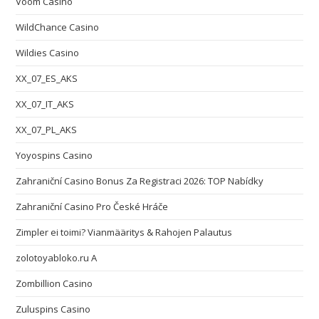
Voom Casino
WildChance Casino
Wildies Casino
XX_07_ES_AKS
XX_07_IT_AKS
XX_07_PL_AKS
Yoyospins Casino
Zahraniční Casino Bonus Za Registraci 2026: TOP Nabídky
Zahraniční Casino Pro České Hráče
Zimpler ei toimi? Vianmääritys & Rahojen Palautus
zolotoyabloko.ru A
Zombillion Casino
Zuluspins Casino