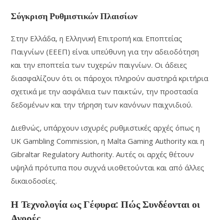
Σύγκριση Ρυθμιστικών Πλαισίων
Στην Ελλάδα, η Ελληνική Επιτροπή και Εποπτείας
Παιγνίων (ΕΕΕΠ) είναι υπεύθυνη για την αδειοδότηση
και την εποπτεία των τυχερών παιγνίων. Οι άδειες
διασφαλίζουν ότι οι πάροχοι πληρούν αυστηρά κριτήρια
σχετικά με την ασφάλεια των παικτών, την προστασία
δεδομένων και την τήρηση των κανόνων παιχνιδιού.
Διεθνώς, υπάρχουν ισχυρές ρυθμιστικές αρχές όπως η
UK Gambling Commission, η Malta Gaming Authority και η
Gibraltar Regulatory Authority. Αυτές οι αρχές θέτουν
υψηλά πρότυπα που συχνά υιοθετούνται και από άλλες
δικαιοδοσίες.
Η Τεχνολογία ως Γέφυρα: Πώς Συνδέονται οι
Αγορές