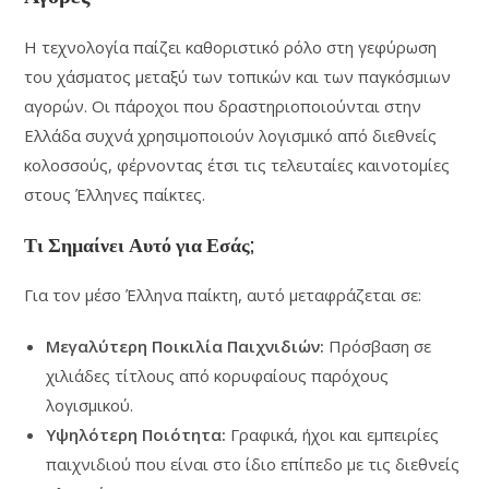
Η τεχνολογία παίζει καθοριστικό ρόλο στη γεφύρωση
του χάσματος μεταξύ των τοπικών και των παγκόσμιων
αγορών. Οι πάροχοι που δραστηριοποιούνται στην
Ελλάδα συχνά χρησιμοποιούν λογισμικό από διεθνείς
κολοσσούς, φέρνοντας έτσι τις τελευταίες καινοτομίες
στους Έλληνες παίκτες.
Τι Σημαίνει Αυτό για Εσάς;
Για τον μέσο Έλληνα παίκτη, αυτό μεταφράζεται σε:
Μεγαλύτερη Ποικιλία Παιχνιδιών:
Πρόσβαση σε
χιλιάδες τίτλους από κορυφαίους παρόχους
λογισμικού.
Υψηλότερη Ποιότητα:
Γραφικά, ήχοι και εμπειρίες
παιχνιδιού που είναι στο ίδιο επίπεδο με τις διεθνείς