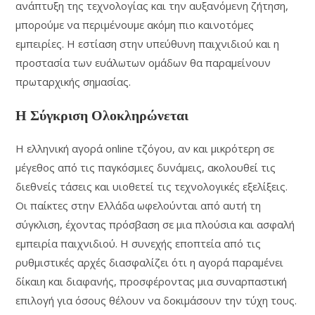
ανάπτυξη της τεχνολογίας και την αυξανόμενη ζήτηση,
μπορούμε να περιμένουμε ακόμη πιο καινοτόμες
εμπειρίες. Η εστίαση στην υπεύθυνη παιχνιδιού και η
προστασία των ευάλωτων ομάδων θα παραμείνουν
πρωταρχικής σημασίας.
Η Σύγκριση Ολοκληρώνεται
Η ελληνική αγορά online τζόγου, αν και μικρότερη σε
μέγεθος από τις παγκόσμιες δυνάμεις, ακολουθεί τις
διεθνείς τάσεις και υιοθετεί τις τεχνολογικές εξελίξεις.
Οι παίκτες στην Ελλάδα ωφελούνται από αυτή τη
σύγκλιση, έχοντας πρόσβαση σε μια πλούσια και ασφαλή
εμπειρία παιχνιδιού. Η συνεχής εποπτεία από τις
ρυθμιστικές αρχές διασφαλίζει ότι η αγορά παραμένει
δίκαιη και διαφανής, προσφέροντας μια συναρπαστική
επιλογή για όσους θέλουν να δοκιμάσουν την τύχη τους.