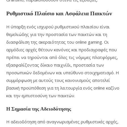
Ρυθμιστικό Πλαίσιο και Ασφάλεια Παικτών
Η ύπαρξη ενός ισχυρού ρυθμιστικού πλαισίου είναι
θεμελιώδης για την προστασία των παικτών και τη
διασφάλιση της ακεραιότητας του online gaming. Οι
αρμόδιες αρχές θέτουν κανόνες και προδιαγραφές που
πρέπει να τηρούνται από όλες τις νόμιμες πλατφόρμες,
εξασφαλίζοντας δίκαιο παιχνίδι, προστασία των
προσωπικών δεδομένων και υπεύθυνο στοιχηματισμό. Η
συμμόρφωση με αυτούς τους κανονισμούς αποτελεί
βασική προϋπόθεση για τη λειτουργία ενός online καζίνο
και την εμπιστοσύνη των παικτών.
Η Σημασία της Αδειοδότησης
Η αδειοδότηση από αναγνωρισμένες ρυθμιστικές αρχές,