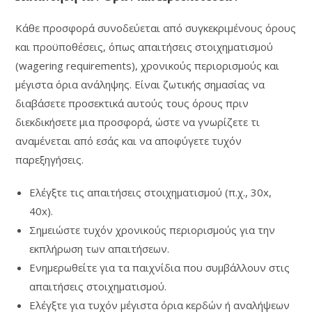
Κάθε προσφορά συνοδεύεται από συγκεκριμένους όρους
και προϋποθέσεις, όπως απαιτήσεις στοιχηματισμού
(wagering requirements), χρονικούς περιορισμούς και
μέγιστα όρια ανάληψης. Είναι ζωτικής σημασίας να
διαβάσετε προσεκτικά αυτούς τους όρους πριν
διεκδικήσετε μια προσφορά, ώστε να γνωρίζετε τι
αναμένεται από εσάς και να αποφύγετε τυχόν
παρεξηγήσεις.
Ελέγξτε τις απαιτήσεις στοιχηματισμού (π.χ., 30x,
40x).
Σημειώστε τυχόν χρονικούς περιορισμούς για την
εκπλήρωση των απαιτήσεων.
Ενημερωθείτε για τα παιχνίδια που συμβάλλουν στις
απαιτήσεις στοιχηματισμού.
Ελέγξτε για τυχόν μέγιστα όρια κερδών ή αναλήψεων