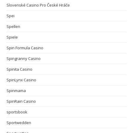
Slovenské Casino Pro České Hráče
Spei
Spellen
Spiele
Spin Formula Casino
Spingranny Casino
Spinita Casino
SpinLynx Casino
Spinmama
SpinRain Casino
sportsbook
Sportwedden