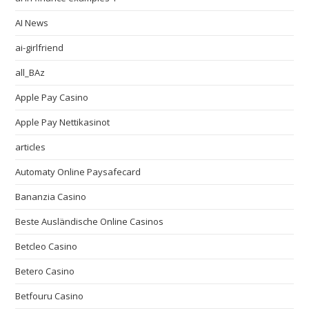
AI News
ai-girlfriend
all_BAz
Apple Pay Casino
Apple Pay Nettikasinot
articles
Automaty Online Paysafecard
Bananzia Casino
Beste Ausländische Online Casinos
Betcleo Casino
Betero Casino
Betfouru Casino