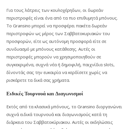
Για τους λάτρεις των κουλοχέρηδων, οι δωρεάν
περιστροφές είναι ένα από τα πιο επιθυμητά μπόνους.
Το Gransino μπορεί να προσφέρει πακέτα δωρεάν
περιστροφών ως μέρος των Σαββατοκυριακών του
προσφορών, είτε ως αυτόνομη προσφορά είτε σε
συνδυασμό με μπόνους κατάθεσης. Αυτές οι
περιστροφές μπορούν να χρησιμοποιηθούν σε
συγκεκριμένα, συχνά νέα ή δημοφιλή, παιχνίδια slots,
δίνοντάς σας την ευκαιρία να κερδίσετε χωρίς να
ρισκάρετε τα δικά σας χρήματα.
Ειδικές Τουρνουά και Διαγωνισμοί
Εκτός από τα κλασικά μπόνους, το Gransino διοργανώνει
συχνά ειδικά τουρνουά και διαγωνισμούς κατά τη
διάρκεια του Σαββατοκύριακου. Αυτές οι εκδηλώσεις