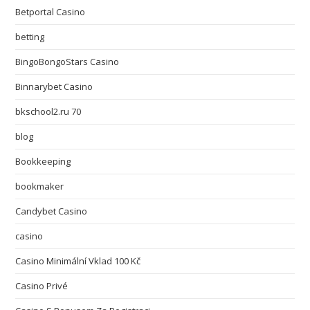
Betportal Casino
betting
BingoBongoStars Casino
Binnarybet Casino
bkschool2.ru 70
blog
Bookkeeping
bookmaker
Candybet Casino
casino
Casino Minimální Vklad 100 Kč
Casino Privé