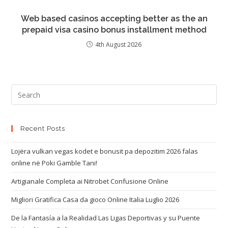
Web based casinos accepting better as the an
prepaid visa casino bonus installment method
4th August 2026
Recent Posts
Lojëra vulkan vegas kodet e bonusit pa depozitim 2026 falas
online në Poki Gamble Tani!
Artigianale Completa ai Nitrobet Confusione Online
Migliori Gratifica Casa da gioco Online Italia Luglio 2026
De la Fantasía a la Realidad Las Ligas Deportivas y su Puente