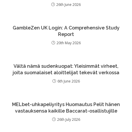
26th June 2026
GambleZen UK Login: A Comprehensive Study
Report
20th May 2026
Vältä nämä sudenkuopat: Yleisimmät virheet,
joita suomalaiset aloittelijat tekevät verkossa
6th June 2026
MELbet-uhkapeliyritys Huomautus Pelit hänen
vastauksensa kaikille Baccarat-osallistujille
26th July 2026