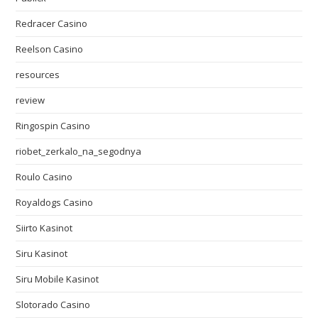
Redracer Casino
Reelson Casino
resources
review
Ringospin Casino
riobet_zerkalo_na_segodnya
Roulo Casino
Royaldogs Casino
Siirto Kasinot
Siru Kasinot
Siru Mobile Kasinot
Slotorado Casino