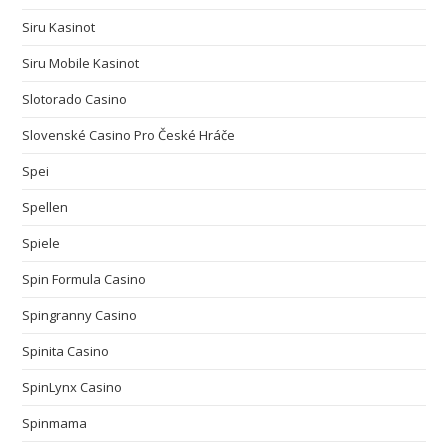
Siru Kasinot
Siru Mobile Kasinot
Slotorado Casino
Slovenské Casino Pro České Hráče
Spei
Spellen
Spiele
Spin Formula Casino
Spingranny Casino
Spinita Casino
SpinLynx Casino
Spinmama