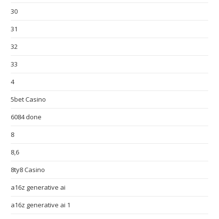
30
31
32
33
4
5bet Casino
6084 done
8
8,6
8ty8 Casino
a16z generative ai
a16z generative ai 1