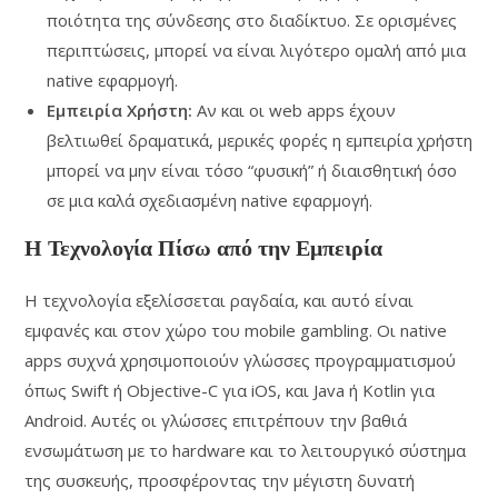
ποιότητα της σύνδεσης στο διαδίκτυο. Σε ορισμένες
περιπτώσεις, μπορεί να είναι λιγότερο ομαλή από μια
native εφαρμογή.
Εμπειρία Χρήστη:
Αν και οι web apps έχουν
βελτιωθεί δραματικά, μερικές φορές η εμπειρία χρήστη
μπορεί να μην είναι τόσο “φυσική” ή διαισθητική όσο
σε μια καλά σχεδιασμένη native εφαρμογή.
Η Τεχνολογία Πίσω από την Εμπειρία
Η τεχνολογία εξελίσσεται ραγδαία, και αυτό είναι
εμφανές και στον χώρο του mobile gambling. Οι native
apps συχνά χρησιμοποιούν γλώσσες προγραμματισμού
όπως Swift ή Objective-C για iOS, και Java ή Kotlin για
Android. Αυτές οι γλώσσες επιτρέπουν την βαθιά
ενσωμάτωση με το hardware και το λειτουργικό σύστημα
της συσκευής, προσφέροντας την μέγιστη δυνατή