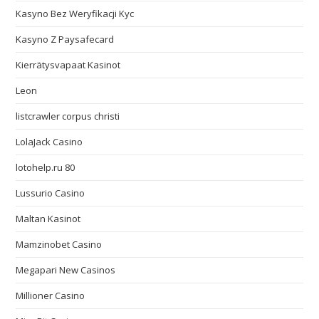
Kasyno Bez Weryfikacji Kyc
Kasyno Z Paysafecard
Kierrätysvapaat Kasinot
Leon
listcrawler corpus christi
LolaJack Casino
lotohelp.ru 80
Lussurio Casino
Maltan Kasinot
Mamzinobet Casino
Megapari New Casinos
Millioner Casino