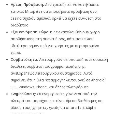
Άμεση Πρόσβαση:
Δεν χρειάζεται να κατεβάσετε
τίποτα. Μπορείτε να αποκτήσετε πρόσβαση στο
casino σχεδόν αμέσως, αρκεί να έχετε σύνδεση στο
διαδίκτυο.
Εξοικονόμηση Χώρου:
Δεν καταλαμβάνουν χώρο
αποθήκευσης στη συσκευή σας, κάτι που είναι
ιδιαίτερα σημαντικό για χρήστες με περιορισμένο
χώρο.
Συμβατότητα:
Λειτουργούν σε οποιαδήποτε συσκευή
διαθέτει συμβατό πρόγραμμα περιήγησης,
ανεξαρτήτως λειτουργικού συστήματος. Αυτό
σημαίνει ότι η ίδια “εφαρμογή” λειτουργεί σε Android,
iOS, Windows Phone, και άλλες πλατφόρμες.
Ενημερώσεις:
Οι ενημερώσεις γίνονται από την
πλευρά του παρόχου και είναι άμεσα διαθέσιμες σε
όλους τους χρήστες, χωρίς να απαιτείται καμία