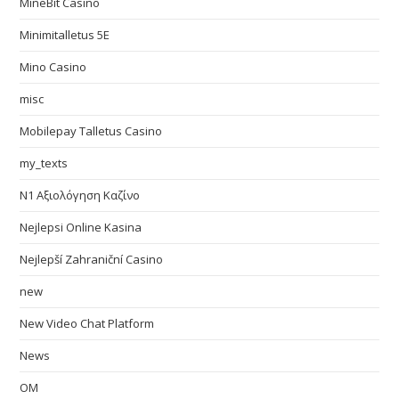
MineBit Casino
Minimitalletus 5E
Mino Casino
misc
Mobilepay Talletus Casino
my_texts
N1 Αξιολόγηση Καζίνο
Nejlepsi Online Kasina
Nejlepší Zahraniční Casino
new
New Video Chat Platform
News
OM