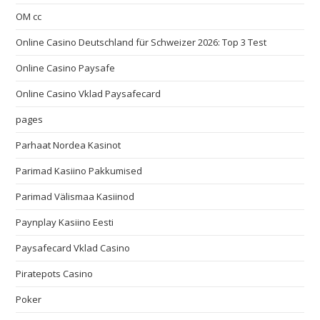
OM cc
Online Casino Deutschland für Schweizer 2026: Top 3 Test
Online Casino Paysafe
Online Casino Vklad Paysafecard
pages
Parhaat Nordea Kasinot
Parimad Kasiino Pakkumised
Parimad Välismaa Kasiinod
Paynplay Kasiino Eesti
Paysafecard Vklad Casino
Piratepots Casino
Poker