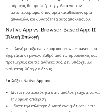
πάροχος θα προσφέρει εργαλεία για τον
αυτοπεριορισμό, όπως όρια καταθέσεων, όρια
απωλειών, και δυνατότητα αυτοαποκλεισμού.
Native App vs. Browser-Based App: Η
Τελική Επιλογή
Η επιλογή μεταξύ native app και browser-based app
εξαρτάται σε μεγάλο βαθμό από τις προσωπικές σας
προτιμήσεις και τις ανάγκες σας. Δεν υπάρχει μια
“καλύτερη” λύση για όλους.
Επιλέξτε Native App αν:
Δίνετε προτεραιότητα στην απόλυτη ταχύτητα και
την ομαλή απόκριση.
Θέλετε την καλύτερη δυνατή ενσωμάτωση με τις