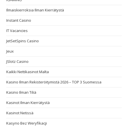
Ilmaiskierroksia Ilman Kierrätystä
Instant Casino
IT Vacancies
JetSetSpins Casino
Jeux
JSlotz Casino
Kaikki Nettikasinot Malta
Kasino Ilman Rekisteröitymistä 2026 – TOP 3 Suomessa
Kasino Ilman Tiliä
Kasinot Ilman Kierrätystä
Kasinot Netissä
Kasyno Bez Weryfikacji