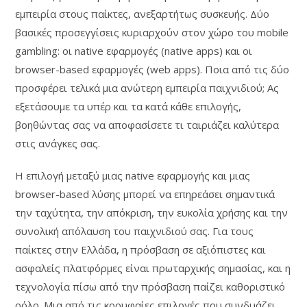
εμπειρία στους παίκτες, ανεξαρτήτως συσκευής. Δύο
βασικές προσεγγίσεις κυριαρχούν στον χώρο του mobile
gambling: οι native εφαρμογές (native apps) και οι
browser-based εφαρμογές (web apps). Ποια από τις δύο
προσφέρει τελικά μια ανώτερη εμπειρία παιχνιδιού; Ας
εξετάσουμε τα υπέρ και τα κατά κάθε επιλογής,
βοηθώντας σας να αποφασίσετε τι ταιριάζει καλύτερα
στις ανάγκες σας.
Η επιλογή μεταξύ μιας native εφαρμογής και μιας
browser-based λύσης μπορεί να επηρεάσει σημαντικά
την ταχύτητα, την απόκριση, την ευκολία χρήσης και την
συνολική απόλαυση του παιχνιδιού σας. Για τους
παίκτες στην Ελλάδα, η πρόσβαση σε αξιόπιστες και
ασφαλείς πλατφόρμες είναι πρωταρχικής σημασίας, και η
τεχνολογία πίσω από την πρόσβαση παίζει καθοριστικό
ρόλο. Μια από τις κορυφαίες επιλογές που συνδυάζει