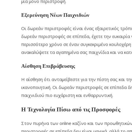
μία μόνο περιστροφή.
Εξερεύνηση Νέων Παιχνιδιών
Οι δωρεάν περιστροφές είναι ένας εξαιρετικός τρόπο
δωρεάν περιστροφές σε επίπεδα, έχετε την ευκαιρία
περισσότερο χρόνο σε έναν συγκεκριμένο κουλοχέρη 
ανακαλύψετε τα αγαπημένα σας παιχνίδια και να κατ
Αίσθηση Επιβράβευσης
Η αίσθηση ότι ανταμείβεστε για την πίστη σας και τ
ικανοποιητική. Οι δωρεάν περιστροφές σε επίπεδα δη
παιχνιδιού πιο ευχάριστη και ενθαρρυντική.
Η Τεχνολογία Πίσω από τις Προσφορές
Στον πυρήνα των online καζίνο και των προωθητικών
περιστροφές σε επίπεδα δεν είναι μαγικά, αλλά το 