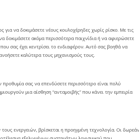
ς για να δοκιμάσετε νέους κουλοχέρηδες χωρίς ρίσκο. Με τις
 να δοκιμάσετε ακόμα περισσότερα παιχνίδια ή να αφιερώσετε
που σας έχει κεντρίσει το ενδιαφέρον. Αυτό σας βοηθά να
ανοήσετε καλύτερα τους μηχανισμούς τους.
ην προθυμία σας να επενδύσετε περισσότερο είναι πολύ
μιουργούν μια αίσθηση “ανταμοιβής” που κάνει την εμπειρία
 τους ενεργειών, βρίσκεται η προηγμένη τεχνολογία. Οι δωρεά
αποτέλεσμα εξελιγμένων συστημάτων λογισμικού που