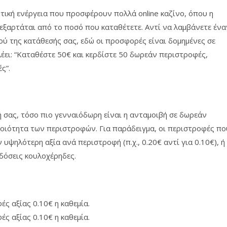
τική ενέργεια που προσφέρουν πολλά online καζίνο, όπου η
ξαρτάται από το ποσό που καταθέτετε. Αντί να λαμβάνετε ένα
 της κατάθεσής σας, εδώ οι προσφορές είναι δομημένες σε
λέει: “Καταθέστε 50€ και κερδίστε 50 δωρεάν περιστροφές,
ς”.
σή σας, τόσο πιο γενναιόδωρη είναι η ανταμοιβή σε δωρεάν
ποιότητα των περιστροφών. Για παράδειγμα, οι περιστροφές πο
 υψηλότερη αξία ανά περιστροφή (π.χ., 0.20€ αντί για 0.10€), ή
δόσεις κουλοχέρηδες.
ς αξίας 0.10€ η καθεμία.
ς αξίας 0.10€ η καθεμία.