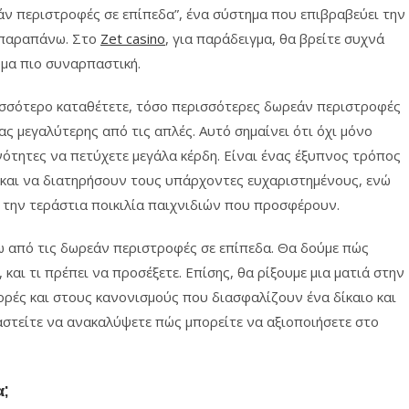
εάν περιστροφές σε επίπεδα”, ένα σύστημα που επιβραβεύει την
ο παραπάνω. Στο
Zet casino
, για παράδειγμα, θα βρείτε συχνά
όμα πιο συναρπαστική.
ρισσότερο καταθέτετε, τόσο περισσότερες δωρεάν περιστροφές
ας μεγαλύτερης από τις απλές. Αυτό σημαίνει ότι όχι μόνο
νότητες να πετύχετε μεγάλα κέρδη. Είναι ένας έξυπνος τρόπος
ς και να διατηρήσουν τους υπάρχοντες ευχαριστημένους, ενώ
 την τεράστια ποικιλία παιχνιδιών που προσφέρουν.
ω από τις δωρεάν περιστροφές σε επίπεδα. Θα δούμε πώς
 και τι πρέπει να προσέξετε. Επίσης, θα ρίξουμε μια ματιά στην
ρές και στους κανονισμούς που διασφαλίζουν ένα δίκαιο και
αστείτε να ανακαλύψετε πώς μπορείτε να αξιοποιήσετε στο
α;