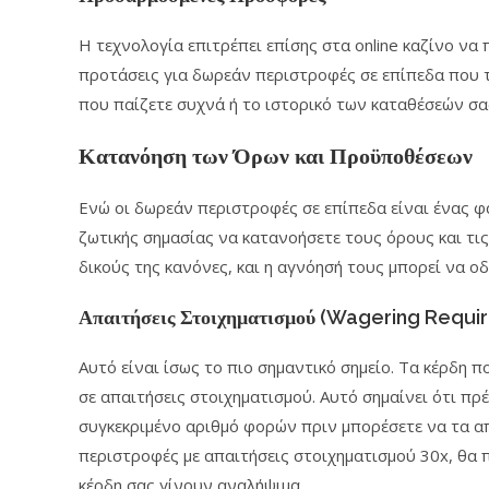
Η τεχνολογία επιτρέπει επίσης στα online καζίνο ν
προτάσεις για δωρεάν περιστροφές σε επίπεδα που τ
που παίζετε συχνά ή το ιστορικό των καταθέσεών σα
Κατανόηση των Όρων και Προϋποθέσεων
Ενώ οι δωρεάν περιστροφές σε επίπεδα είναι ένας φα
ζωτικής σημασίας να κατανοήσετε τους όρους και τι
δικούς της κανόνες, και η αγνόησή τους μπορεί να ο
Απαιτήσεις Στοιχηματισμού (Wagering Requi
Αυτό είναι ίσως το πιο σημαντικό σημείο. Τα κέρδ
σε απαιτήσεις στοιχηματισμού. Αυτό σημαίνει ότι πρ
συγκεκριμένο αριθμό φορών πριν μπορέσετε να τα απ
περιστροφές με απαιτήσεις στοιχηματισμού 30x, θα π
κέρδη σας γίνουν αναλήψιμα.