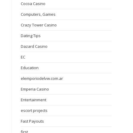
Cocoa Casino
Computers, Games
Crazy Tower Сasino
Dating Tips
Dazard Casino
EC
Education
elemporiodelvw.com.ar
Emperia Casino
Entertainment
escort projects
Fast Payouts
first