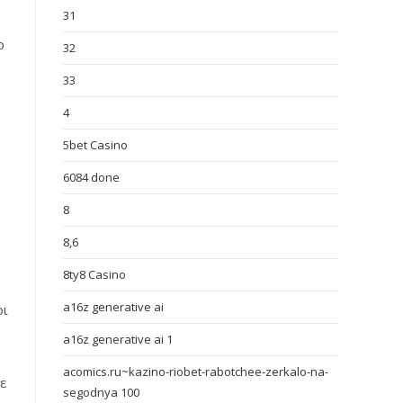
31
ο
32
33
4
5bet Casino
6084 done
8
8,6
8ty8 Casino
a16z generative ai
οι
a16z generative ai 1
acomics.ru~kazino-riobet-rabotchee-zerkalo-na-
ε
segodnya 100