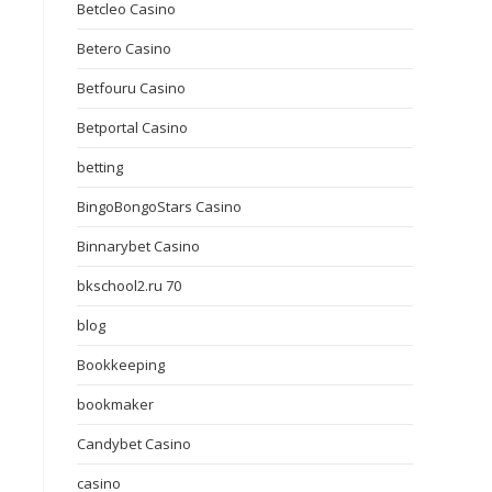
Betcleo Casino
Betero Casino
Betfouru Casino
Betportal Casino
betting
BingoBongoStars Casino
Binnarybet Casino
bkschool2.ru 70
blog
Bookkeeping
bookmaker
Candybet Casino
casino