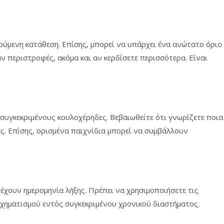
ούμενη κατάθεση. Επίσης, μπορεί να υπάρχει ένα ανώτατο όριο
ν περιστροφές, ακόμα και αν κερδίσετε περισσότερα. Είναι
συγκεκριμένους κουλοχέρηδες. Βεβαιωθείτε ότι γνωρίζετε ποια
ας. Επίσης, ορισμένα παιχνίδια μπορεί να συμβάλλουν
έχουν ημερομηνία λήξης. Πρέπει να χρησιμοποιήσετε τις
ιχηματισμού εντός συγκεκριμένου χρονικού διαστήματος.