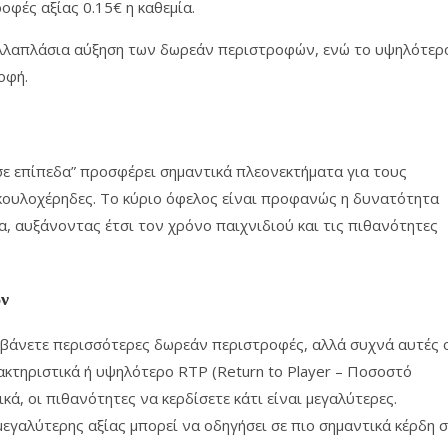
φές αξίας 0.15€ η καθεμία.
ολλαπλάσια αύξηση των δωρεάν περιστροφών, ενώ το υψηλότερ
οφή.
ε επίπεδα” προσφέρει σημαντικά πλεονεκτήματα για τους
 κουλοχέρηδες. Το κύριο όφελος είναι προφανώς η δυνατότητα
α, αυξάνοντας έτσι τον χρόνο παιχνιδιού και τις πιθανότητες
ών
μβάνετε περισσότερες δωρεάν περιστροφές, αλλά συχνά αυτές 
ακτηριστικά ή υψηλότερο RTP (Return to Player – Ποσοστό
κά, οι πιθανότητες να κερδίσετε κάτι είναι μεγαλύτερες.
εγαλύτερης αξίας μπορεί να οδηγήσει σε πιο σημαντικά κέρδη σ