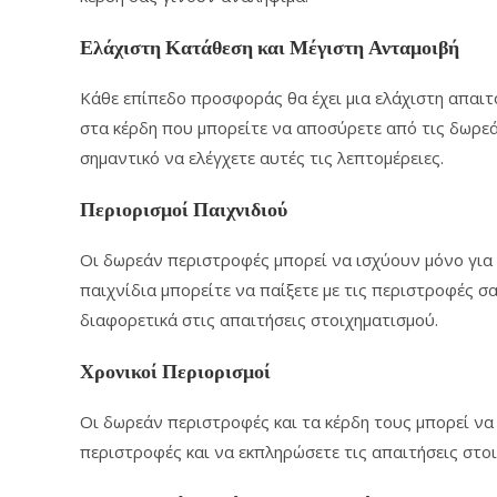
Ελάχιστη Κατάθεση και Μέγιστη Ανταμοιβή
Κάθε επίπεδο προσφοράς θα έχει μια ελάχιστη απαιτ
στα κέρδη που μπορείτε να αποσύρετε από τις δωρεά
σημαντικό να ελέγχετε αυτές τις λεπτομέρειες.
Περιορισμοί Παιχνιδιού
Οι δωρεάν περιστροφές μπορεί να ισχύουν μόνο για 
παιχνίδια μπορείτε να παίξετε με τις περιστροφές σ
διαφορετικά στις απαιτήσεις στοιχηματισμού.
Χρονικοί Περιορισμοί
Οι δωρεάν περιστροφές και τα κέρδη τους μπορεί να 
περιστροφές και να εκπληρώσετε τις απαιτήσεις στο